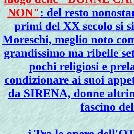
NON"
: del resto nonosta
primi del XX secolo si s
Moreschi, meglio noto 
grandissimo ma ribelle s
pochi religiosi e prel
condizionare ai suoi appet
da SIRENA, donne altrim
fascino de
i
Tra le opere dell'