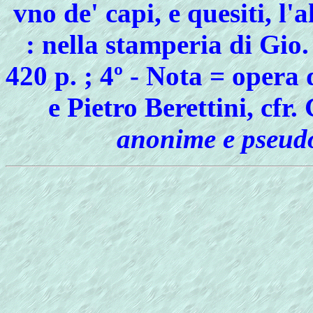
vno de' capi, e quesiti, l'
: nella stamperia di Gio
420 p. ; 4º - Nota = opera
e Pietro Berettini, cfr.
anonime e pseud