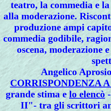
teatro, la commedia e la
alla
moderazione
. Riscon
produzione ampi capito
commedia godibile, ragion
oscena, moderazione e 
spet
Angelico Aprosi
CORRISPONDENZA A
grande stima e
lo elencò
-
II"- tra gli scrittori 