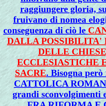
raggiungere gloria, s
fruivano di nomea elogi
conseguenza di ciò le
CAN
DALLA POSSIBILITA' 
DELLE CHIESE
ECCLESIASTICHE 
SACRE
. Bisogna per
CATTOLICA ROMANA, s
grandi sconvolgimenti 
FRA RIFORMA E 