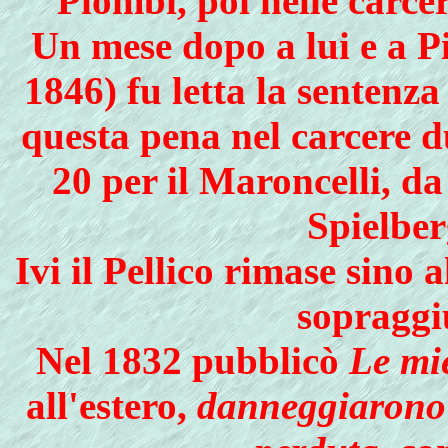
Piombi, poi nelle carce
Un mese dopo a lui e a P
1846) fu letta la sentenz
questa pena nel carcere du
20 per il Maroncelli, da
Spielber
Ivi il Pellico rimase sino 
sopraggi
Nel 1832 pubblicò
Le mi
all'estero,
danneg­giarono 