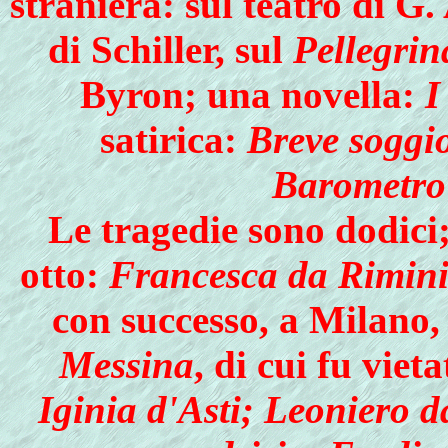
straniera: sul teatro di G.
di Schiller, sul
Pellegrin
Byron; una novella:
I
satirica:
Breve soggio
Barometro
Le tragedie sono dodici
otto:
Francesca da Rimin
con successo, a Milano, 
Messina
, di cui fu viet
Iginia d'Asti; Leoniero