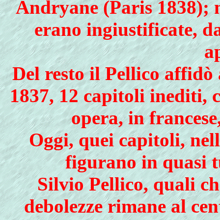
Andryane (Paris 1838); m
erano ingiustificate, d
a
Del resto il Pellico af­fid
1837, 12 capitoli inediti, 
opera, in francese
Oggi, quei capi­toli, nel
figurano in quasi tu
Silvio Pellico, quali c
debolezze rimane al ce