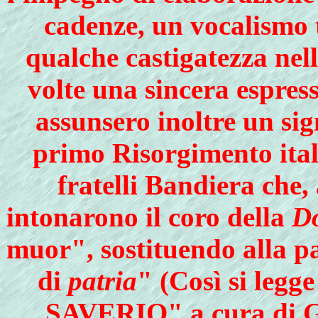
cadenze, un vocalismo t
qualche castigatezza nel
volte una sincera espres
assunsero inoltre un sig
primo Risorgimento itali
fratelli Bandiera che,
intonarono il coro della
D
muor", sostituendo alla p
di
patria
" (Così si l
SAVERIO" a cura di G