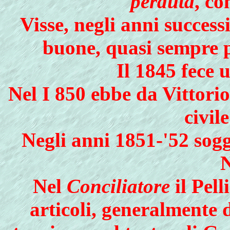
perduta
, co
Visse, negli anni success
buone, quasi sempre p
Il 1845 fece 
Nel I 850 ebbe da Vittori
civil
Negli anni 1851-'52 sog
N
Nel
Conciliatore
il Pell
articoli, generalmente di