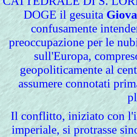
CATTEDRALE DI S. LOREN
DOGE il gesuita
Giova
confusamente intendere,
preoccupazione per le nub
sull'Europa, compreso
geopoliticamente al cent
assumere connotati prima
pl
Il
conflitto, iniziato con l
imperiale, si protrasse sin