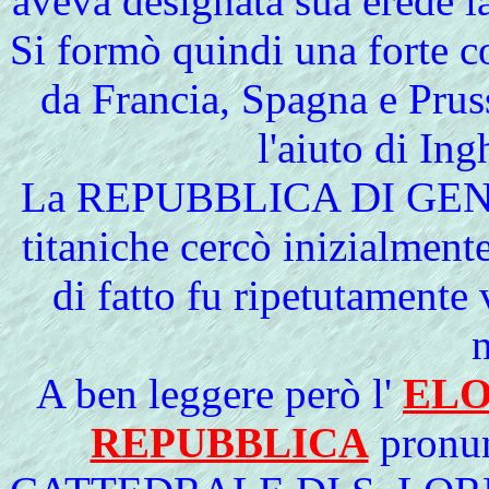
aveva designata sua erede l
Si formò quindi una forte c
da Francia, Spagna e Prus
l'aiuto di Ing
La REPUBBLICA DI GENOVA
titaniche cercò inizialment
di fatto fu ripetutamente 
A ben leggere però l'
ELO
REPUBBLICA
pronun