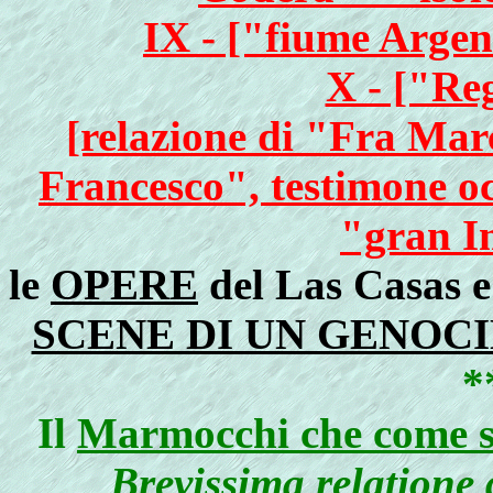
IX - ["fiume Argen
X - ["Reg
[relazione di "Fra Marc
Francesco", testimone oc
"gran I
le
OPERE
del Las Casas e
SCENE DI UN GENOCI
*
Il
Marmocchi che come sc
Brevissima relatione d