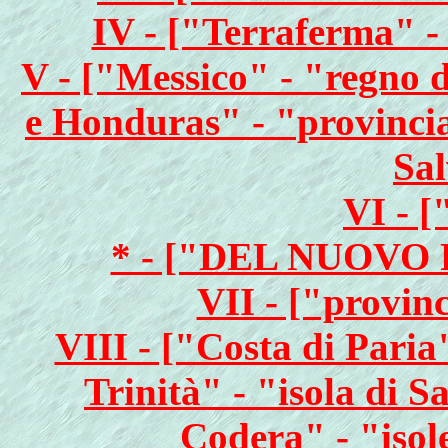
IV - ["Terraferma" -
V - ["Messico" - "regno 
e Honduras" - "provincia
Sal
VI - [
* - ["DEL NUOVO
VII - ["provin
VIII - ["Costa di Paria
Trinità" - "isola di 
Codera" - "isol