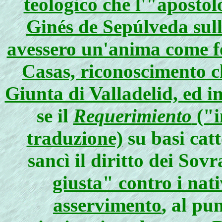
teologico che l'"aposto
Ginés de Sepúlveda sull
avessero un'anima come f
Casas, riconoscimento ch
Giunta di Valladelid, ed 
se il
Requerimiento
("i
traduzione)
su basi catt
sancì il diritto dei So
giusta" contro i nati
asservimento
, al pu