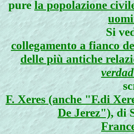
pure
la popolazione civi
uomi
Si ve
collegamento a fianco d
delle più antiche relaz
verdad
sc
F. Xeres (anche "F.di Xer
De Jerez")
, di 
France