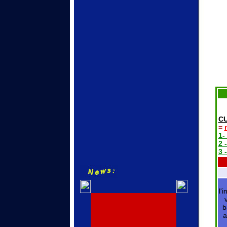
C
=
1-
2 
3 
l'
b
a