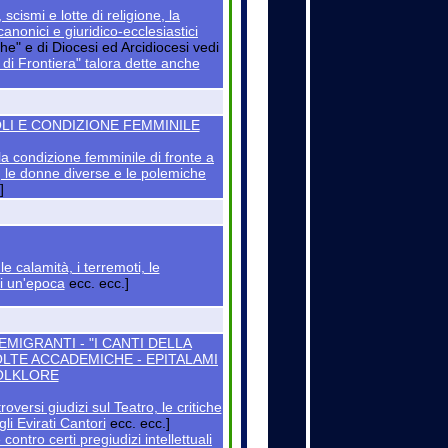
 scismi e lotte di religione, la
 canonici e giuridico-ecclesiastici
che" e di Diocesi ed Arcidiocesi vedi
 di Frontiera" talora dette anche
OLI E CONDIZIONE FEMMINILE
a condizione femminile di fronte a
a, le donne diverse e le polemiche
]
le calamità, i terremoti, le
di un'epoca
ecc. ecc.]
 EMIGRANTI - "I CANTI DELLA
OLTE ACCADEMICHE - EPITALAMI
FOLKLORE
roversi giudizi sul Teatro, le critiche
gli Evirati Cantori
ecc. ecc.]
ntro certi pregiudizi intellettuali