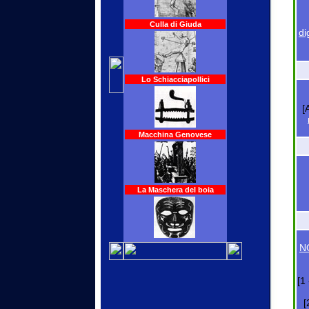
Culla di Giuda
di
Lo Schiacciapollici
[
Macchina Genovese
La Maschera del boia
N
[1
[