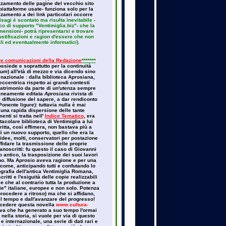
rizzamento delle pagine del vecchio sito
 piattaforme usate- funziona solo per la
zamento a dei link particolari occorre
sagi è scontato ma risulta inevitabile -
o di supporto "Ventimiglia.biz"- che la
imensioni- potrà ripresentarsi e trovare
iustificazioni e ragion d'essere che non
li ed eventualmente informatici).
tre comunicazioni della Redazione
*******
ssiede e soprattutto per la continuità
ium
) all'età di mezzo e via dicendo sino
 nazionale : dalla biblioteca Aprosiana,
ccentrica rispetto ai grandi contesti
 patrimonio da parte di un'utenza sempre
aneamente editata
Aprosiana
rivista di
i diffusione del sapere, a dar rendiconto
onente ligure): tuttavia nulla è mai
 una rapida dispersione delle tante
nti si tratta nell'
Indice Tematico
, era
acolare biblioteca di Ventimiglia a lui
tta, così effimera, non bastava più a
i un nuovo supporto, quello che era la
idee, molti, conservatori per postazione
fidare la trasmissione delle proprie
noscritti: fu questo il caso di Giovanni
antico, la trasposizione dei suoi lavori
mano. Ma Aprosio aveva ragione e per una
, come, anticipando tutti e confutando lo
pografia dell'antica Ventimiglia Romana,
itti e l'esiguità delle copie realizzabili
 e che al contrario tutta la produzione a
rie" italiane, europee e non solo. Potenza
rocedere a ritroso) ma che si affidano,
el tempo e dall'avanzare del progresso!
rocedere questa novella
www.cultura-
tiva che ha generato a suo tempo l'ormai
lla storia, si vuole per via di questo
internazionale, una serie di dati rari e