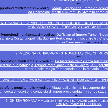
CONTRO LA SUPERSTIZIONE"
***
pprofondimenti tematici = vedi qui
Magia, Stregoneria, Prima e Seconda
ed Ossessioni, Mostri e Mutanti, la Diversità come c
- 6 -L'ISLAM - GLI ARABI - I SARACENI - I TURCHI IL LORO DIVER
MONASTICO-CAVALLERESCHI" A GUARDIA DELLA 
***
[Approfondimenti tematici = vedi qui
Dall'Islam all'Impero Turco, l'inc
isanzio a Costantinopoli alla Sublime Porta, una lotta secolare tra Crist
Ordini Cavallereschi
ecc. ecc.]
- 7 -MEDICINA - CHIRURGIA - STRUMENTAZIONE CHIRURGI
***
[Approfondimenti tematici = vedi qui
La Medicina tra "Scienza Aristoteli
edicine e le patologia, i grandi morbi dalla Peste al Colera, la Supersti
esperte nella Magia Tempestaria e delle Malattie, i Pro
 8 -VIAGGI - ESPLORAZIONI - COLONIZZAZIONI - EMIGRAZIONI D
***
pprofondimenti tematici = vedi qui
Viaggi dall'antichità, la scoperta de
la ricerca di tesori e la conquista di imperi precolombiani, i conquistador
ecc.]
- 9 -CHIESA ROMANA =
VALENZA SPIRITUALE MA ANCHE CULTURALE, 
AMMINISTRATIVA DELLA CHIESA:
***