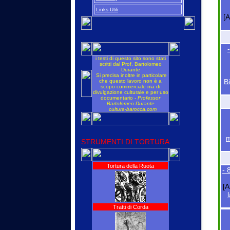
L' "APROSIANA E L'ERUDITO
Links Utili
CHE MAI VOLLE LASCIARLA"
[A
i testi di questo sito sono stati
scritti dal Prof. Bartolomeo
Durante
Si precisa inoltre in particolare
B
che questo lavoro non è a
scopo commerciale ma di
divulgazione culturale e per uso
documentario -
Professor
Bartolomeo Durante
cultura-barocca.com
m
STRUMENTI DI TORTURA
Tortura della Ruota
-
[A
Tratti di Corda