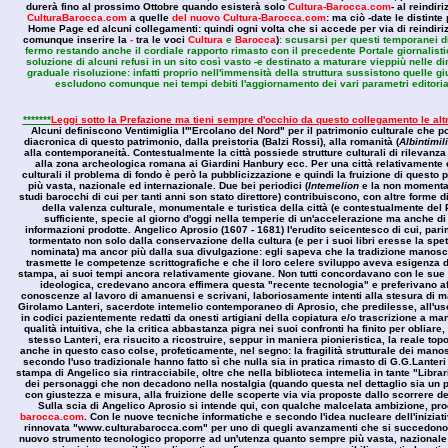
durerà fino al prossimo Ottobre quando esisterà solo
Cultura-Barocca.com
- al reindi
CulturaBarocca.com
a quelle
del nuovo Cultura-Barocca.com
: ma ciò -date le distinte
Home Page ed alcuni collegamenti: quindi ogni volta che si accede per via di reindiriz
comunque inserire la
-
tra le voci
Cultura
e
Barocca
)
: scusarsi per questi temporanei di
fermo restando anche il cordiale rapporto rimasto con il precedente Portale giornalistic
soluzione di alcuni refusi in un sito così vasto -e destinato a maturare vieppiù nelle d
graduale risoluzione: infatti proprio nell'immensità della struttura sussistono quelle g
escludono comunque nei tempi debiti l'aggiornamento dei vari parametri editoria
*******
Leggi sotto la Prefazione ma tieni sempre d'occhio da questo collegamento le al
Alcuni definiscono Ventimiglia l'"Ercolano del Nord" per il patrimonio culturale che po
diacronica di questo patrimonio, dalla preistoria (Balzi Rossi), alla romanità (
Albintimil
alla contemporaneità. Contestualmente la città possiede strutture culturali di rilevanza
alla zona archeologica romana ai Giardini Hanbury ecc. Per una città relativamente e
culturali il problema di fondo è però la pubblicizzazione e quindi la fruizione di questo
più vasta, nazionale ed internazionale. Due bei periodici (
Intemelion
e la non moment
studi barocchi di cui per tanti anni son stato direttore) contribuiscono, con altre forme d
della valenza culturale, monumentale e turistica della città (e contestualmente del P
sufficiente, specie al giorno d'oggi nella temperie di un'accelerazione ma anche di
informazioni prodotte. Angelico Aprosio (1607 - 1681) l'erudito seicentesco di cui, parime
tormentato non solo dalla conservazione della cultura (e per i suoi libri eresse la spett
nominata) ma ancor più dalla sua divulgazione: egli sapeva che la tradizione manoscri
trasmette le competenze scrittografiche e che il loro celere sviluppo aveva esigenza d
stampa, ai suoi tempi ancora relativamente giovane. Non tutti concordavano con le sue 
ideologica, credevano ancora effimera questa "recente tecnologia" e preferivano af
conoscenze al lavoro di amanuensi e scrivani, laboriosamente intenti alla stesura di ma
Girolamo Lanteri, sacerdote intemelio contemporaneo di Aprosio, che predilesse, all'uso 
in codici pazientemente redatti da onesti artigiani della copiatura e/o trascrizione a 
qualità intuitiva, che la critica abbastanza pigra nei suoi confronti ha finito per obliare
stesso Lanteri, era risucito a ricostruire, seppur in maniera pionieristica, la reale to
anche in questo caso colse, profeticamente, nel segno: la fragilità strutturale dei manoscr
secondo l'uso tradizionale hanno fatto sì che nulla sia in pratica rimasto di G.G.Lanteri
stampa di Angelico sia rintracciabile, oltre che nella biblioteca intemelia in tante "Libra
dei personaggi che non decadono nella nostalgia (quando questa nel dettaglio sia un p
con giustezza e misura, alla fruizione delle scoperte via via proposte dallo scorrere d
Sulla scia di Angelico Aprosio si intende qui, con qualche malcelata ambizione, p
barocca.com
. Con le nuove tecniche informatiche e secondo l'idea nucleare dell'inizia
rinnovata "www.culturabarocca.com" per uno di quegli avanzamenti che si succedono ne
nuovo strumento tecnologico proporre ad un'utenza quanto sempre più vasta, nazionale e 