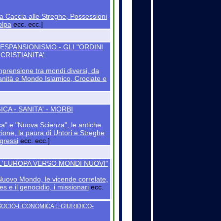
 Caccia alle Streghe, Possessioni
olpa
ecc. ecc.]
SO ESPANSIONISMO - GLI "ORDINI
CRISTIANITA'
omprensione tra mondi diversi, da
ianità e Mondo Islamico, Crociate e
CA - SANITA' - MORBI
ca" e "Nuova Scienza", le antiche
zione, la paura di Untori e Streghe
gressi
ecc. ecc.]
ALL'EUROPA VERSO MONDI NUOVI"
l Nuovo Mondo, le vicende correlate,
es e il genocidio, i missionari
ecc.
SOCIO-ECONOMICA E GIURIDICO-