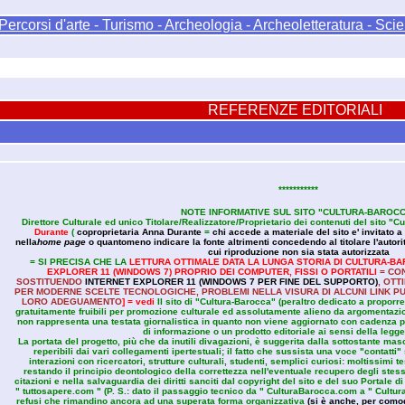
Percorsi d'arte - Turismo - Archeologia - Archeoletteratura - Sc
REFERENZE EDITORIALI
***********
NOTE INFORMATIVE SUL SITO "CULTURA-BAROC
Direttore Culturale ed unico Titolare/Realizzatore/Proprietario dei contenuti del sito 
Durante
(
coproprietaria Anna Durante
=
chi accede a materiale del sito e' invitato a 
nella
home page
o quantomeno indicare la fonte altrimenti concedendo al titolare l'autorit
cui riproduzione non sia stata autorizzata
= SI PRECISA CHE LA
LETTURA OTTIMALE DATA LA LUNGA STORIA DI CULTURA-BA
EXPLORER 11 (WINDOWS 7) PROPRIO DEI COMPUTER, FISSI O PORTATILI
= CON
SOSTITUENDO
INTERNET EXPLORER 11 (WINDOWS 7 PER FINE DEL SUPPORTO)
, OTT
PER MODERNE SCELTE TECNOLOGICHE, PROBLEMI NELLA VISURA DI ALCUNI LINK 
LORO ADEGUAMENTO
]
= vedi
Il sito di "Cultura-Barocca" (peraltro dedicato a propor
gratuitamente fruibili per promozione culturale ed assolutamente alieno da argomentazio
non rappresenta una testata giornalistica in quanto non viene aggiornato con cadenza 
di informazione o un prodotto editoriale ai sensi della legg
La portata del progetto, più che da inutili divagazioni, è suggerita dalla sottostante mas
reperibili dai vari collegamenti ipertestuali; il fatto che sussista una voce "contatti
interazioni con ricercatori, strutture culturali, studenti, semplici curiosi: moltissimi t
restando il principio deontologico della correttezza nell'eventuale recupero degli ste
citazioni e nella salvaguardia dei diritti sanciti dal copyright del sito e del suo Portale d
" tuttosapere.com " (P. S.: dato il passaggio tecnico da " CulturaBarocca.com a " Cult
refusi che rimandino ancora ad una superata forma organizzativa
(si è anche, per comod