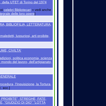
na, della UTET di Torino del 1974
uoi
celebri Bibliotecari
= vedi anche
integrale delle loro opere
]
IA, BIBLIOFILIA, LETTERATURA,
maledetti, lussuriosi, arti proibite,
ME, CIVILTA'
radizioni, politica economia, scienza
 mondo del lavoro, dell'artigianato,
 GENERALE
rocedura, l'Inquisizione, la Tortura,
. ecc.]
PROIBITE", STREGHE, FATE,
, "GIUDIZIO DI DIO" "LOTTA