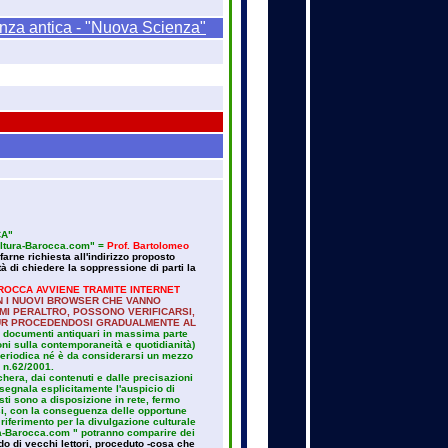
ienza antica - "Nuova Scienza"
CA"
"Cultura-Barocca.com" =
Prof. Bartolomeo
farne richiesta all'indirizzo proposto
à di chiedere la soppressione di parti la
ROCCA AVVIENE TRAMITE INTERNET
 I NUOVI BROWSER CHE VANNO
IMI PERALTRO, POSSONO VERIFICARSI,
PUR PROCEDENDOSI GRADUALMENTE AL
re documenti antiquari in massima parte
ni sulla contemporaneità e quotidianità)
periodica né è da considerarsi un mezzo
e n.62/2001.
chera, dai contenuti e dalle precisazioni
" segnala esplicitamente l'auspicio di
esti sono a disposizione in rete, fermo
ssi, con la conseguenza delle opportune
i riferimento per la divulgazione culturale
ura-Barocca.com " potranno comparire dei
o di vecchi lettori, proceduto -cosa che