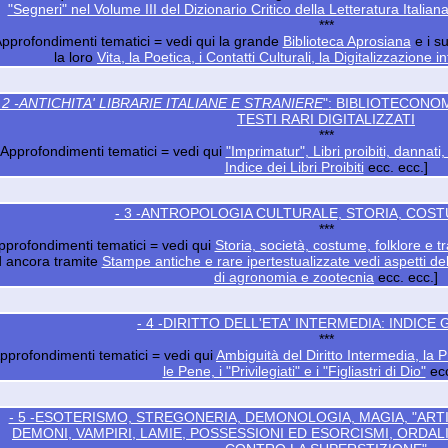
"Segneri" nel Volume III del Dizionario Critico della Letteratura Italia
***
Approfondimenti tematici = vedi qui la grande
Biblioteca Aprosiana
e i s
la loro
Vita, la Poetica, i Contatti Culturali, la Digitalizzazione 
 2 -ANTICHITA' LIBRARIE ITALIANE E STRANIERE
": BIBLIOTECONOM
TESTI RARI DIGITALIZZATI
***
[Approfondimenti tematici = vedi qui
"Imprimatur", Libri proibiti, dannati, 
Indice dei Libri Proibiti
ecc. ecc.]
- 3 -ANTROPOLOGIA CULTURALE, STORIA, COSTU
***
pprofondimenti tematici = vedi qui
Storia, società, costume, folklore e t
 ancora tramite
Stampe antiche e rare ipertestualizzate vedi aspetti del
di agronomia e zootecnia
ecc. ecc.]
- 4 -DIRITTO DELL'ETA' INTERMEDIA: INDICE
***
pprofondimenti tematici = vedi qui
Ambiguità del Diritto Intermedia, la P
le Pene, i "Privilegiati" e i "Figliastri di Dio"
ecc
- 5 -ESOTERISMO, STREGONERIA, DEMONOLOGIA, MAGIA, "ARTI 
DEMONI, VAMPIRI, LAMIE, POSSESSIONI ED ESORCISMI, ORDALIE