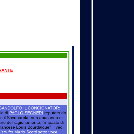
RANTE
O GANDOLFO IL CONCIONATOR:
ria di
PAOLO SEGNERI
reputato da
na e il Savonarola, non abusando di
gore del ragionamento, l'impasto di
francese Louis Bourdaloue" = vedi
Istruito
Mario Scotti sotto voce