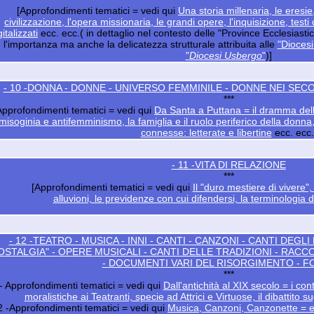
[Approfondimenti tematici = vedi qui
Una storia millenaria, le eresie,
civilizzazione, l'opera missionaria, le grandi opere, l'inquisizione, testi
gitalizzati
ecc. ecc.( in dettaglio nel contesto delle "Province Ecclesiasti
l'importanza ma anche la delicatezza strutturale attribuita alle
"Diocesi
"
Diocesi Usbergo
"
)]
- 10 -DONNA - DONNE - UNIVERSO FEMMINILE - DONNE NEI SEC
***
Approfondimenti tematici = vedi qui
Da Santa a Puttana = il dramma dell
misoginia e antifemminismo, la famiglia e il ruolo periferico della donn
connesse: letterate e libertine
ecc. ecc.
- 11 -VITA DI RELAZIONE
***
[Approfondimenti tematici = vedi qui
Il "duro mestiere di vivere", 
alluvioni, le previdenze con cui difendersi, la terminologia 
- 12 -TEATRO - MUSICA - INNI - CANTI - CANZONI - CANTI DEGLI
OSTALGIA" - OPERE MUSICALI - CANTI DELLE TRADIZIONI - RACC
- DOCUMENTI VARI DEL RISORGIMENTO - 
***
 - Approfondimenti tematici = vedi qui
Dall'antichità al XIX secolo = i cont
moralistiche ai Teatranti, specie ad Attrici e Virtuose, il dibattito su
2 -Approfondimenti tematici = vedi qui
Musica, Canzoni, Canzonette = e co