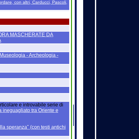
ordare, con altri, Carducci, Pascoli,
LORA MASCHERATE DA
A
 Museologia - Archeologia -
icolare e introvabile serie di
a ineguagliato tra Oriente e
ella speranza" (con testi antichi