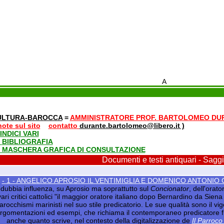
A
ULTURA-BAROCCA
=
AMMINISTRATORE PROF. BARTOLOMEO DU
note sul sito
=
contatto
durante.bartolomeo@libero.it )
 INDICI VARI
-
BIBLIOGRAFIA
- MASCHERA GRAFICA DI CONSULTAZIONE
Documenti e testi antiquari - Saggi
- 1 - ANGELICO APROSIO IL VENTIMIGLIA E DOMENICO ANTONI
indubbia influenza, su Aprosio ma soprattutto sul
Concionator
, dell'orato
vari critici cattolici "il maggior oratore italiano dopo Bernardino da Sie
arocchismi marinisti nel suo stile predicatorio. Le sue qualità sono il vi
rgomentazioni ed esempi, che richiama il contemporaneo predicatore 
anche quanto scrive, nel contesto della digitalizzazione de
Il Parroco 