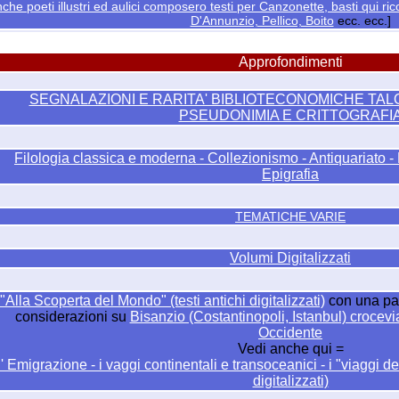
che poeti illustri ed aulici composero testi per Canzonette, basti qui ric
D'Annunzio, Pellico, Boito
ecc. ecc.]
Approfondimenti
SEGNALAZIONI E RARITA' BIBLIOTECONOMICHE TA
PSEUDONIMIA E CRITTOGRAFI
Filologia classica e moderna - Collezionismo - Antiquariato -
Epigrafia
TEMATICHE VARIE
Volumi Digitalizzati
"Alla Scoperta del Mondo" (testi antichi digitalizzati)
con una part
considerazioni su
Bisanzio (Costantinopoli, Istanbul) crocevi
Occidente
Vedi anche qui =
 ' Emigrazione - i vaggi continentali e transoceanici - i "viaggi d
digitalizzati)