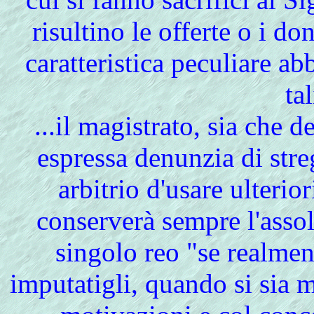
risultino le offerte o i d
caratteristica peculiare ab
ta
.
..il magistrato, sia che 
espressa denunzia di st
arbitrio d'usare ulterio
conserverà sempre l'assol
singolo reo "se realment
imputatigli, quando si sia m