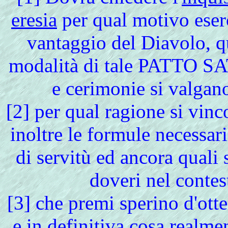
eresia
per qual motivo eserc
vantaggio del Diavolo, qu
modalità di tale PATTO SAT
e cerimonie si valgan
[
2] per qual ragione si vin
inoltre le formule necessari
di servitù ed ancora quali 
doveri nel contest
[
3] che premi sperino d'ott
e in definitiva cosa realme