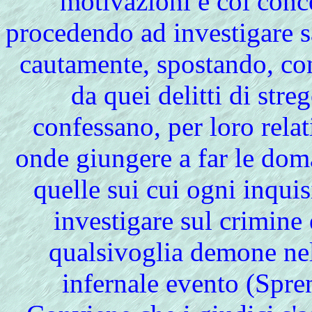
motivazioni e col conco
procedendo ad investigare 
cautamente, spostando, con
da quei delitti di stre
confessano, per loro rela
onde giungere a far le dom
quelle sui cui ogni inquis
investigare sul crimine
qualsivoglia demone nel
infernale evento (Spre