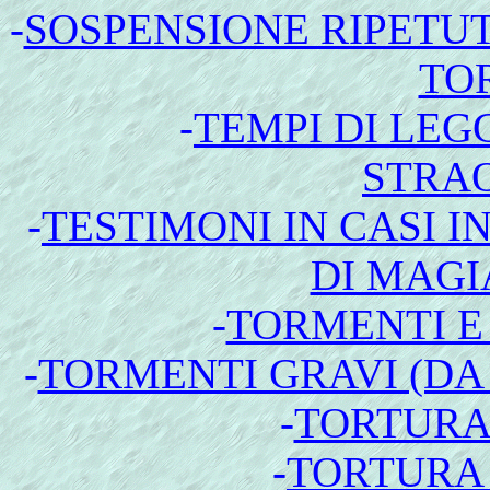
-
SOSPENSIONE RIPETUT
TO
-
TEMPI DI LEG
STRA
-
TESTIMONI IN CASI I
DI MAGI
-
TORMENTI E
-
TORMENTI GRAVI (DA
-
TORTURA
-
TORTURA