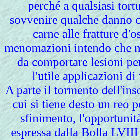
perché a qualsiasi tort
sovvenire qualche danno co
carne alle fratture d'
menomazioni intendo che no
da comportare lesioni pe
l'utile applicazioni di
A
parte il tormento dell'in
cui si tiene desto un reo 
sfinimento, l'opportunità 
espressa dalla Bolla LVIII 