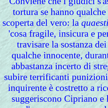
Conviene
che i giudici s'
tortura se hanno qualche a
scoperta del vero: la
quaest
'cosa fragile, insicura e p
travisare la sostanza dei
qualche innocente, durant
abbastanza incerto di stre
subire terrificanti punizioni
inquirente è costretto a ri
suggeriscono Cipriano e l