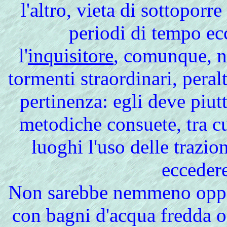
l'altro, vieta di sottoporr
periodi di tempo ecc
l'
inquisitore
, comunque, no
tormenti straordinari, peral
pertinenza: egli deve piutt
metodiche consuete, tra c
luoghi l'uso delle trazio
eccedere
Non
sarebbe nemmeno oppor
con bagni d'acqua fredda o 