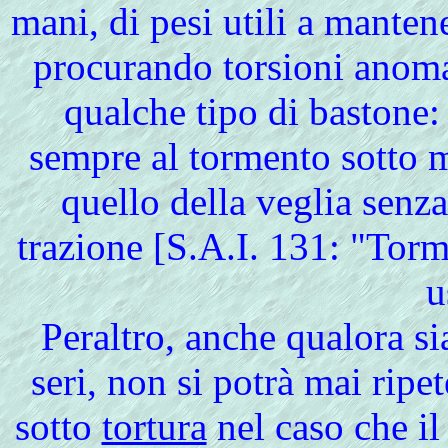
mani, di pesi utili a manten
procurando torsioni anomal
qualche tipo di bastone: 
sempre al tormento sotto mol
quello della veglia senza
trazione [S.A.I. 131: "Tor
u
Peraltro
, anche qualora si
seri, non si potrà mai ripe
sotto
tortura
nel caso che il