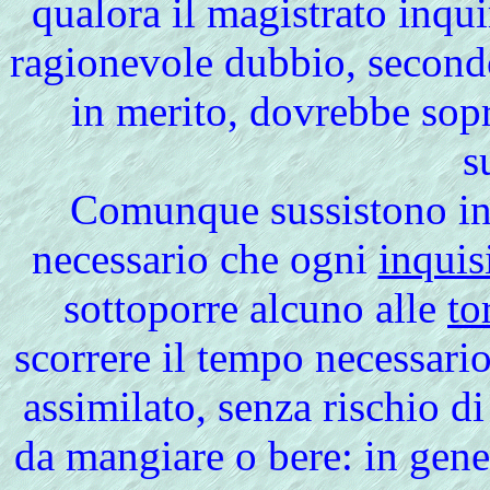
qualora il magistrato inqui
ragionevole dubbio, secondo
in merito, dovrebbe sopr
s
Comunque
sussistono in
necessario che ogni
inquis
sottoporre alcuno alle
to
scorrere il tempo necessario
assimilato, senza rischio di
da mangiare o bere: in gener