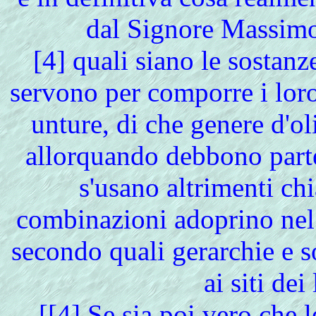
dal Signore Massimo d
[
4] quali siano le sostanz
servono per comporre i loro
unture, di che genere d'ol
allorquando debbono parte
s'usano altrimenti ch
combinazioni adoprino nel 
secondo quali gerarchie e s
ai siti dei
[
[
4] Se sia poi vero che 