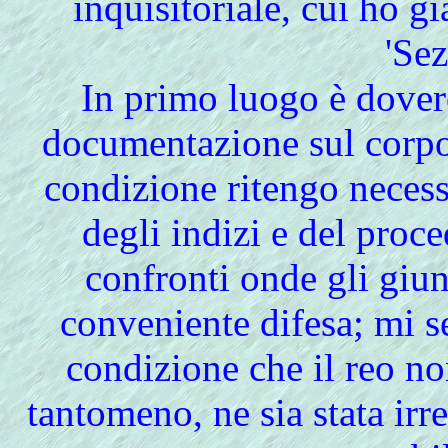
inquisitoriale, cui ho g
'Sez
In primo luogo è dover
documentazione sul corpo
condizione ritengo necessa
degli indizi e del proc
confronti onde gli giun
conveniente difesa; mi s
condizione che il reo non
tantomeno, ne sia stata ir