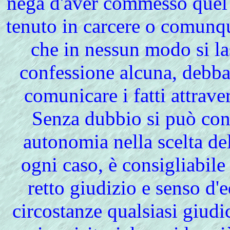
nega d'aver commesso quel 
tenuto in carcere o comunqu
che in nessun modo si la
confessione alcuna, debba
comunicare i fatti attrave
Senza
dubbio si può conc
autonomia nella scelta de
ogni caso, è consigliabile
retto giudizio e senso d'e
circostanze qualsiasi giudic