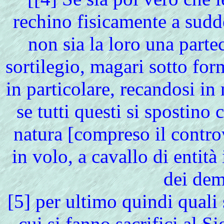
rechino fisicamente a sudde
non sia la loro una parte
sortilegio, magari sotto form
in particolare, recandosi in
se tutti questi si spostino 
natura [compreso il contro
in volo, a cavallo di entità 
dei dem
[
5] per ultimo quindi quali 
cui si fanno sacrifici al S