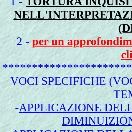
1 -
TORTURA INQUISI
NELL'INTERPRETAZI
(D
2 -
per un approfondime
cl
**********************
VOCI SPECIFICHE (VO
TE
-
APPLICAZIONE DEL
DIMINUIZIO