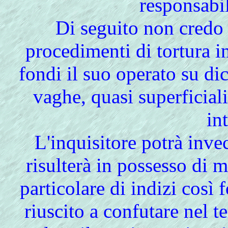
responsabil
Di
seguito non credo f
procedimenti di tortura i
fondi il suo operato su di
vaghe, quasi superficial
in
L'inquisitore potrà inve
risulterà in possesso di m
particolare di indizi così 
riuscito a confutare nel 