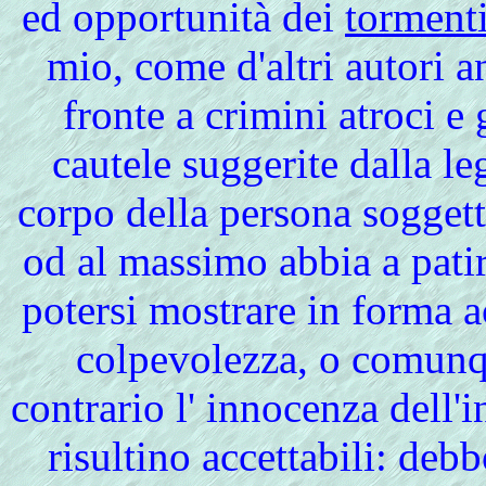
ed opportunità dei
torment
mio, come d'altri autori a
fronte a crimini atroci e
cautele suggerite dalla l
corpo della persona soggetta
od al massimo abbia a patir
potersi mostrare in forma ac
colpevolezza, o comunqu
contrario l' innocenza dell'i
risultino accettabili: de