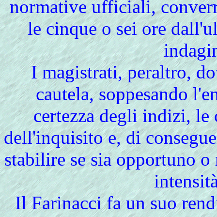
normative ufficiali, conve
le cinque o sei ore dall'
indagi
I
magistrati, peraltro, 
cautela, soppesando l'en
certezza degli indizi, le 
dell'inquisito e, di conseguen
stabilire se sia opportuno 
intensit
Il
Farinacci fa un suo rend