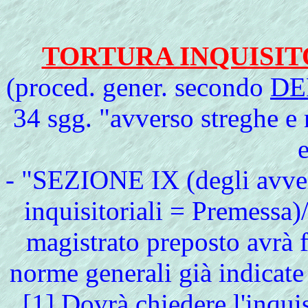
TORTURA INQUISIT
(proced. gener. secondo
DE
34 sgg. "avverso streghe e 
e
-
"SEZIONE IX (degli avvert
inquisitoriali = Premessa)/
magistrato preposto avrà f
norme generali già indicate
[1] Dovrà chiedere l'
inqui