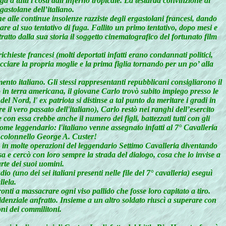
 a tutti i costi dall'inferno tropicale. La testarda convinzione di
gastolane dell’italiano.
 alle continue insolenze razziste degli ergastolani francesi, dando
pare al suo tentativo di fuga. Fallito un primo tentativo, dopo mesi e
tratto dalla sua storia il soggetto cinematografico del fortunato film
ichieste francesi (molti deportati infatti erano condannati politici,
ciare la propria moglie e la prima figlia tornando per un po’ alla
ento italiano. Gli stessi rappresentanti repubblicani consigliarono il
o in terra americana, il giovane Carlo trovò subito impiego presso le
 Nord, l' ex patriota si distinse a tal punto da meritare i gradi in
il vero passato dell'italiano), Carlo restò nei ranghi dell’esercito
con essa crebbe anche il numero dei figli, battezzati tutti con gli
ome leggendario: l'italiano venne assegnato infatti al 7° Cavalleria
e colonnello George A. Custer!
e in molte operazioni del leggendario Settimo Cavalleria diventando
a e cercò con loro sempre la strada del dialogo, cosa che lo invise a
rte dei suoi uomini.
 (uno dei sei italiani presenti nelle file del 7° cavalleria) eseguì
lela.
onti a massacrare ogni viso pallido che fosse loro capitato a tiro.
videnziale anfratto. Insieme a un altro soldato riuscì a superare con
oni dei commilitoni.