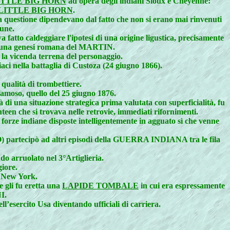
ITTLE BIG HORN
ad opera degli indiani Sioux e Cheyenne:
LITTLE BIG HORN
.
questione dipendevano dal fatto che non si erano mai rinvenuti
mune.
atto caldeggiare l'ipotesi di una origine ligustica, precisamente
i, una genesi romana del MARTIN.
e la vicenda terrena del personaggio.
iaci nella battaglia di Custoza (24 giugno 1866).
 qualità di trombettiere.
amoso, quello del 25 giugno 1876.
à di una situazione strategica prima valutata con superficialità, fu
teen che si trovava nelle retrovie, immediati rifornimenti.
forze indiane disposte intelligentemente in agguato sì che venne
O) partecipò ad altri episodi della GUERRA INDIANA tra le fila
do arruolato nel 3°Artiglieria.
giore.
di New York.
 gli fu eretta una
LAPIDE TOMBALE
in cui era espressamente
I.
l’esercito Usa diventando ufficiali di carriera.