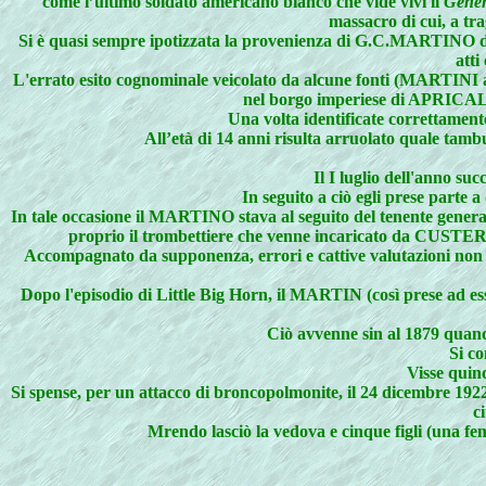
come l’ultimo soldato americano bianco che vide vivi il
Gener
massacro di cui, a tra
Si è quasi sempre ipotizzata la provenienza di G.C.MARTINO da
atti
L'errato esito cognominale veicolato da alcune fonti (MARTINI an
nel borgo imperiese di APRICALE:
Una volta identificate correttamente
All’età di 14 anni risulta arruolato quale tambu
Il I luglio dell'anno s
In seguito a ciò egli prese part
In tale occasione il MARTINO stava al seguito del tenente gener
proprio il trombettiere che venne incaricato da CUSTER
Accompagnato da supponenza, errori e cattive valutazioni non fu
Dopo l'episodio di Little Big Horn, il MARTIN (così prese ad 
Ciò avvenne sin al 1879 quando
Si co
Visse quind
Si spense, per un attacco di broncopolmonite, il 24 dicembre 192
c
Mrendo lasciò la vedova e cinque figli (una fem