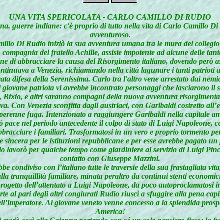
UNA VITA SPERICOLATA - CARLO CAMILLO DI RUDIO
na, guerre indiane: c'è proprio di tutto nella vita di Carlo Camillo Di
avventuroso.
millo Di Rudio iniziò la sua avventura umana tra le mura del collegi
ompagnia del fratello Achille, assiste impotente ad alcune delle tante
e di abbracciare la causa del Risorgimento italiano, dovendo però aspet
tinuava a Venezia, richiamando nella città lagunare i tanti patrioti anc
rata difesa della Serenissima. Carlo tra l'altro vene arrestato dai nem
iovane patriota vi avrebbe incontrato personaggi che lasciarono il seg
, Bixio, e altri saranno compagni della nuova avventura risorgimenta
. Con Venezia sconfitta dagli austriaci, con Garibaldi costretto all’e
a perenne fuga. Intenzionato a raggiungere Garibaldi nella capitale a
ce nel periodo antecedente il colpo di stato di Luigi Napoleone, cost
bbracciare i familiari. Trasformatosi in un vero e proprio tormento per
 sincera per le istituzioni repubblicane e per esse avrebbe pagato un
dio lavorò per qualche tempo come giardiniere al servizio di Luigi Pi
contatto con Giuseppe Mazzini.
 condiviso con l’italiano tutte le traversie della sua frastagliata vi
alla tranquillità familiare, minata peraltro da continui stenti economici
rogetto dell’attentato a Luigi Napoleone, da poco autoproclamatosi 
 al pari degli altri congiurati Rudio riuscì a sfuggire alla pena capita
ll’imperatore. Al giovane veneto venne concesso a la splendida prospet
America!