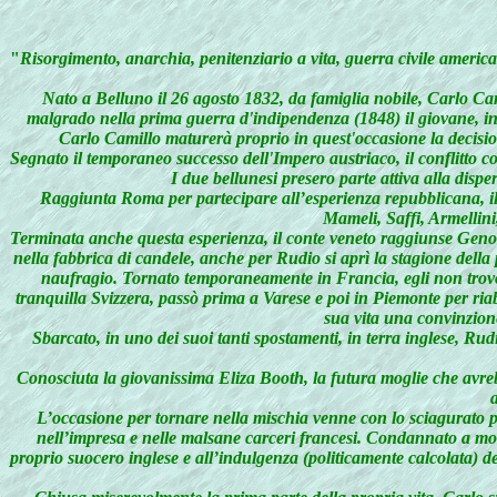
"
Risorgimento, anarchia, penitenziario a vita, guerra civile america
Nato a Belluno il 26 agosto 1832, da famiglia nobile, Carlo Ca
malgrado nella prima guerra d'indipendenza (1848) il giovane, in c
Carlo Camillo maturerà proprio in quest'occasione la decision
Segnato il temporaneo successo dell'Impero austriaco, il conflitto con
I due bellunesi presero parte attiva alla dispe
Raggiunta Roma per partecipare all’esperienza repubblicana, il g
Mameli, Saffi, Armellini
Terminata anche questa esperienza, il conte veneto raggiunse Genova
nella fabbrica di candele, anche per Rudio si aprì la stagione dell
naufragio. Tornato temporaneamente in Francia, egli non trovò pa
tranquilla Svizzera, passò prima a Varese e poi in Piemonte per ria
sua vita una convinzione
Sbarcato, in uno dei suoi tanti spostamenti, in terra inglese, Ru
Conosciuta la giovanissima Eliza Booth, la futura moglie che avrebbe
L’occasione per tornare nella mischia venne con lo sciagurato p
nell’impresa e nelle malsane carceri francesi. Condannato a morte
proprio suocero inglese e all’indulgenza (politicamente calcolata) de