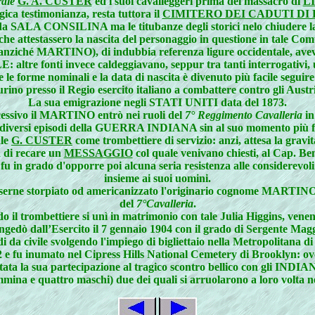
ale
G. A. CUSTER
ed i suoi cavalleggeri prima del massacro di
L
gica testimonianza, resta tuttora il
CIMITERO DEI CADUTI DI 
 SALA CONSILINA ma le titubanze degli storici nelo chiudere la 
 che attestassero la nascita del personaggio in questione in tale Co
ziché MARTINO), di indubbia referenza ligure occidentale, aveva f
 altre fonti invece caldeggiavano, seppur tra tanti interrogativ
 le forme nominali e la data di nascita è divenuto più facile seguir
rino presso il Regio esercito italiano a combattere contro gli Austr
La sua emigrazione negli STATI UNITI data del 1873.
uccessivo il MARTINO entrò nei ruoli del
7° Reggimento Cavalleria
in
e a diversi episodi della GUERRA INDIANA sin al suo momento più f
ale
G. CUSTER
come trombettiere di servizio: anzi, attesa la gravit
 di recare un
MESSAGGIO
col quale venivano chiesti, al Cap. Ben
 in grado d'opporre poi alcuna seria resistenza alle considerevoli 
insieme ai suoi uomini.
esserne storpiato od americanizzato l'originario cognome MARTIN
del
7°Cavalleria
.
 il trombettiere si unì in matrimonio con tale Julia Higgins, venen
ngedò dall’Esercito il 7 gennaio 1904 con il grado di Sergente Mag
i da civile svolgendo l'impiego di bigliettaio nella Metropolitana 
2 e fu inumato nel Cipress Hills National Cemetery di Brooklyn: ove
itata la sua partecipazione al tragico scontro bellico con gli INDIAN
mina e quattro maschi) due dei quali si arruolarono a loro volta nel