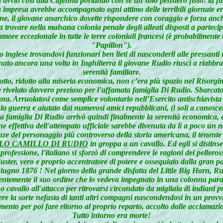
avviò così alla Cajenna portando con sé un solo pensiero fisso: la fuga
a impresa avrebbe accompagnato ogni attimo delle terribili giornate er
e, il giovane anarchico dovette rispondere con coraggio e forza anche
a trovare nella malsana colonia penale degli alleati disposti a parteci
lamore eccezionale in tutte le terre coloniali francesi (è probabilmente 
"Papillon").
 inglese trovandovi funzionari ben lieti di nasconderli alle pressanti r
to ancora una volta in Inghilterra il giovane Rudio riuscì a riabbrac
serenità familiare.
eotto, ridotto alla miseria economica, non c’era più spazio nel Risorgim
bbe rivelato davvero prezioso per l’affamata famiglia Di Rudio. Sbarcat
 Arruolatosi come semplice volontario nell’Esercito antischiavista del
guerra e aiutato dai numerosi amici repubblicani, (i soli a conoscere 
la famiglia Di Rudio arrivò quindi finalmente la serenità economica, e 
 effettiva dell'attempato ufficiale sarebbe divenuta da lì a poco un n
denze del personaggio più controverso della storia americana, il tenent
LO CAMILLO DI RUDIO
in groppa a un cavallo. Ed egli si distins
ofessione, l'italiano si sforzò di comprendere le ragioni dei pelleross
ster, vero e proprio accentratore di potere e ossequiato dalla gran pa
ugno 1876 ! Nel giorno della grande disfatta del Little Big Horn, Rudio
gentemente il suo ordine che lo vedeva impegnato in una colonna paral
 cavallo all'attacco per ritrovarsi circondato da migliaia di indiani pr
udere la sorte nefasta di tanti altri compagni nascondendosi in un prov
mento per poi fare ritorno al proprio reparto, accolto dalle acclamazi
Tutto intorno era morte!