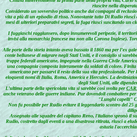
Chiusa miserevolmente la prima parte della propria vita, Carlo si 
riuscire nella disperat
Considerato un sovversivo politico anche dai compagni di reclusion
vita a più di un episodio di rissa. Nonostante tutto Di Rudio riuscì 
mesi di ulteriori preparativi segreti, la fuga riuscì suscitando un c
I fuggiaschi raggiunsero, dopo innumerevoli peripezie, il territorio
invisi alla monarchia francese ma non alla Corona Inglese). Torna
Alle porte della storia intanto aveva bussato il 1860 ma per l’ex gal
conte bellunese di migrare negli Stati Uniti, e il consiglio si sare
truppe federali americane, impegnate nella Guerra Civile Americana.
una compagnia composta interamente da soldati di colore. Finita la 
americano per passarvi il resto della sua vita professionale. Per 
eloquenti nomi di Italia, Roma, America e Hercules. La destinazione
degli Stati Uniti, alle dipen
L
’ultima parte della spericolata vita si sarebbe così svolta per
CAR
anche veterano delle guerre indiane. Pur dovendoli combattere per pr
"Lunghi capelli" Cu
Non fu possibile per Rudio evitare il leggendario scontro del 25 gi
dili
Assegnato alle squadre del capitano Reno, l'italiano spronò il suo
Rudio, costretto dagli eventi a una disastrosa ritirata, riuscì a el
astuzia l'accerchia