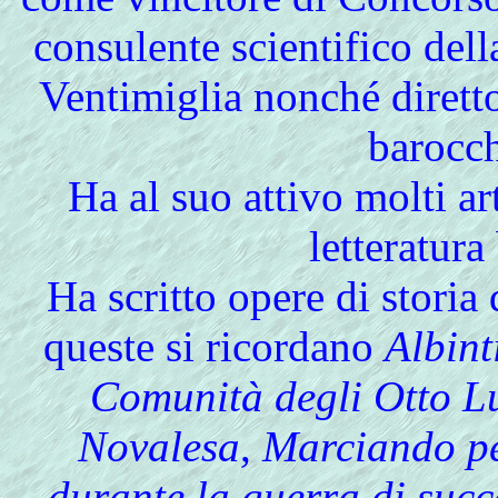
consulente scientifico del
Ventimiglia nonché diretto
barocc
Ha al suo attivo molti art
letteratura
Ha scritto opere di storia 
queste si ricordano
Albint
Comunità degli Otto L
Novalesa
,
Marciando per
durante la guerra di suc