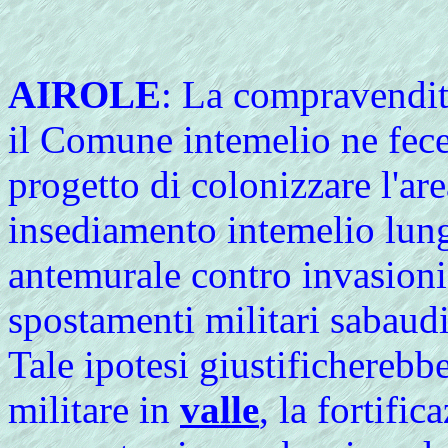
AIROLE
:
La
compravendita
il Comune intemelio ne fece
progetto di colonizzare l'are
insediamento intemelio lung
antemurale contro invasion
spostamenti militari sabaudi
Tale ipotesi giustificherebbe
militare in
valle
, la fortifi