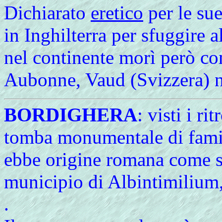
Dichiarato
eretico
per le sue
in Inghilterra per sfuggire al
nel continente morì però co
Aubonne, Vaud (Svizzera) n
BORDIGHERA
: visti i r
tomba monumentale di fam
ebbe origine romana come su
municipio di Albintimilium
.