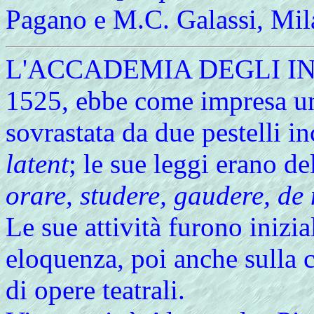
Pagano e M.C. Galassi, Mil
L'ACCADEMIA DEGLI INTR
1525, ebbe come impresa un
sovrastata da due pestelli in
latent
; le sue leggi erano 
orare, studere, gaudere, d
Le sue attività furono inizi
eloquenza, poi anche sulla 
di opere teatrali.