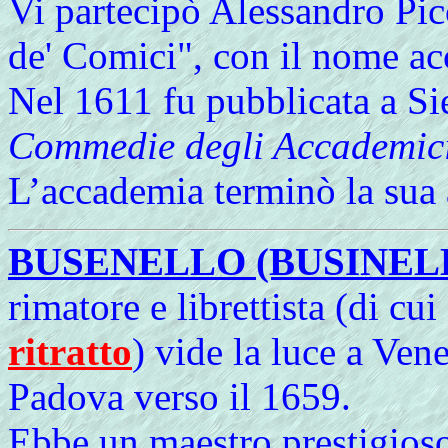
Vi partecipò Alessandro Picc
de' Comici", con il nome a
Nel 1611 fu pubblicata a Si
Commedie degli Accademici 
L’accademia terminò la sua a
BUSENELLO (BUSINEL
rimatore e librettista (di cu
ritratto
) vide la luce a Ven
Padova verso il 1659.
Ebbe un maestro prestigios