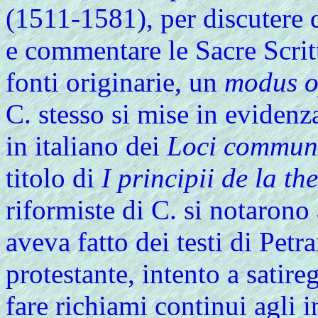
(1511-1581), per discutere 
e commentare le Sacre Scritt
fonti originarie, un
modus 
C. stesso si mise in evidenz
in italiano dei
Loci commun
titolo di
I principii de la th
riformiste di C. si notarono 
aveva fatto dei testi di Pet
protestante, intento a satir
fare richiami continui agli