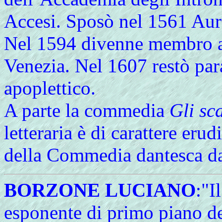
Accesi. Sposò nel 1561 Aur
Nel 1594 divenne membro a
Venezia. Nel 1607 restò par
apoplettico.
A parte la commedia
Gli sc
letteraria è di carattere erud
della Commedia dantesca dall
BORZONE LUCIANO
:"I
esponente di primo piano de