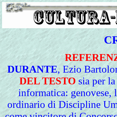
C
REFERENZ
DURANTE
, Ezio Bartol
DEL TESTO
sia per la
informatica: genovese, l
ordinario di Discipline Um
come vincitore di Concorso 