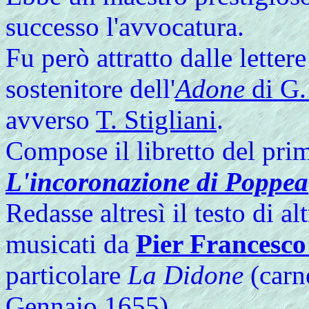
successo l'avvocatura.
Fu però attratto dalle lett
sostenitore dell'
Adone
di G.
avverso
T. Stigliani
.
Compose il libretto del pr
L'incoronazione di Poppea
Redasse altresì il testo di 
musicati da
Pier Francesco
particolare
La Didone
(carn
Gennaio 1655)