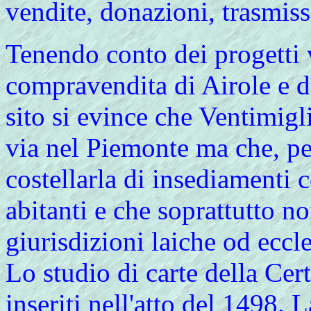
vendite, donazioni, trasmissi
Tenendo
conto dei progetti 
compravendita di Airole e de
sito si evince che Ventimigl
via nel Piemonte ma che, per
costellarla di insediamenti c
abitanti e che soprattutto no
giurisdizioni laiche od eccle
Lo
studio di carte della Cert
inseriti nell'atto del 1498.