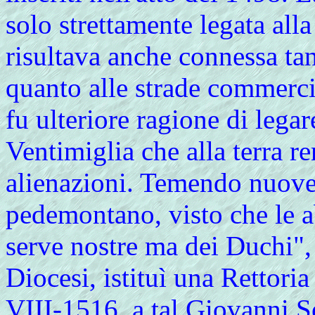
solo strettamente legata all
risultava anche connessa t
quanto alle strade commerc
fu ulteriore ragione di legare
Ventimiglia che alla terra r
alienazioni. Temendo nuove i
pedemontano, visto che le 
serve nostre ma dei Duchi",
Diocesi, istituì una Rettoria
VIII-1516, a tal Giovanni S