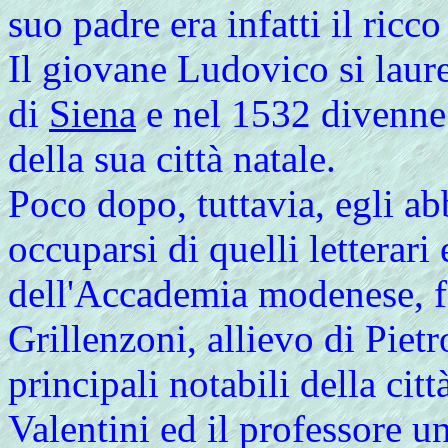
suo padre era infatti il ricc
Il giovane Ludovico si laure
di
Siena
e nel 1532 divenne d
della sua città natale.
Poco dopo, tuttavia, egli ab
occuparsi di quelli letterari 
dell'Accademia modenese, 
Grillenzoni, allievo di Pie
principali notabili della ci
Valentini
ed il professore u