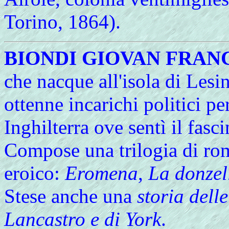
Torino, 1864).
BIONDI GIOVAN FRAN
che nacque all'isola di Les
ottenne incarichi politici p
Inghilterra ove sentì il fasc
Compose una trilogia di rom
eroico:
Eromena
,
La donzel
Stese anche una
storia delle
Lancastro e di York
.