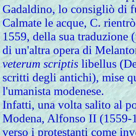
Gadaldino, lo consigliò di 
Calmate le acque, C. rientrò
1559, della sua traduzione 
di un'altra opera di Melant
veterum scriptis
libellus (De
scritti degli antichi), mise 
l'umanista modenese.
Infatti, una volta salito al 
Modena, Alfonso II (1559-159
verso i protestanti come in