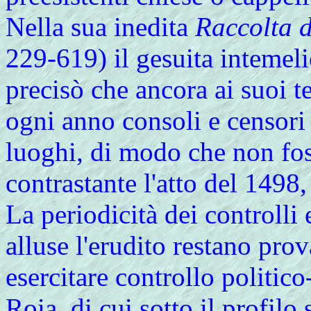
Nella sua
inedita
Raccolta d
229-619) il gesuita intemel
precisò che ancora ai suoi 
ogni anno consoli e censori 
luoghi, di modo che non fo
contrastante l'atto del 1498,
La periodicità dei controlli 
alluse l'erudito restano pro
esercitare controllo politic
Roia
, di cui sotto il profilo