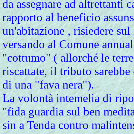
da assegnare ad altrettanti c
rapporto al beneficio assuns
un'abitazione , risiedere sul 
versando al Comune annualm
"cottumo" ( allorché le terr
riscattate, il tributo sarebb
di una "fava nera").
La
volontà intemelia di ripo
"fida guardia sul ben medita
sin a Tenda contro malintens