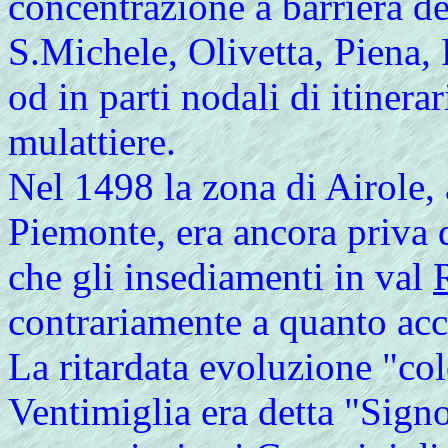
concentrazione a barriera de
S.Michele, Olivetta, Piena, 
od in parti nodali di itinera
mulattiere.
Nel 1498 la zona di Airole,
Piemonte, era ancora priva 
che gli insediamenti in val
contrariamente a quanto acc
La ritardata evoluzione "col
Ventimiglia era detta "Sign