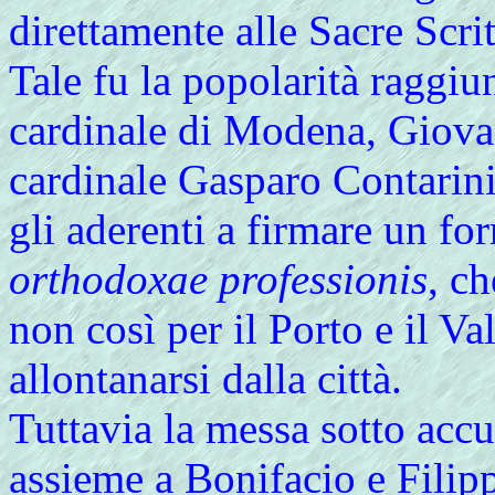
direttamente alle Sacre Scrit
Tale fu la popolarità raggiu
cardinale di Modena, Gio
cardinale Gasparo Contarin
gli aderenti a firmare un fo
orthodoxae professionis
, ch
non così per il Porto e il Va
allontanarsi dalla città.
Tuttavia la messa sotto accu
assieme a Bonifacio e Filipp