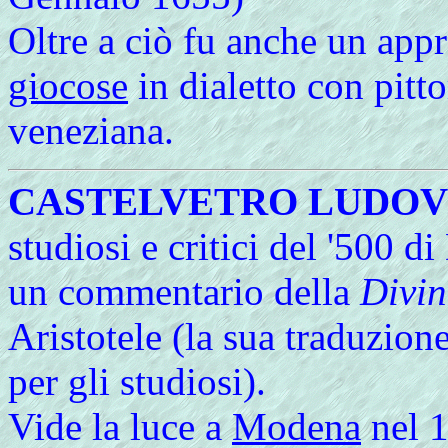
Oltre a ciò fu anche un app
giocose
in dialetto con pitto
veneziana.
CASTELVETRO LUDOV
studiosi e critici del '500 
un commentario della
Divi
Aristotele (la sua traduzion
per gli studiosi).
Vide la luce a
Modena
nel 1