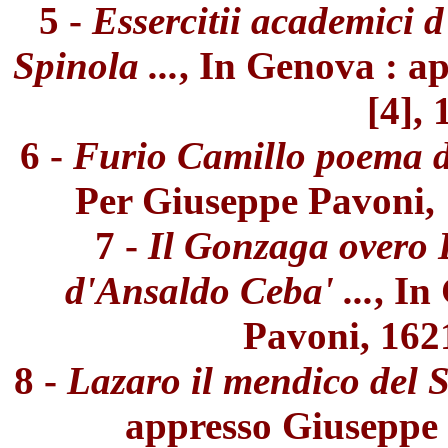
5 -
Essercitii academici 
Spinola ...
, In Genova : a
[4], 
6 -
Furio Camillo poema d
Per Giuseppe Pavoni, 16
7 -
Il Gonzaga overo 
d'Ansaldo Ceba' ...
, In
Pavoni, 1621.
8 -
Lazaro il mendico del 
appresso Giuseppe P