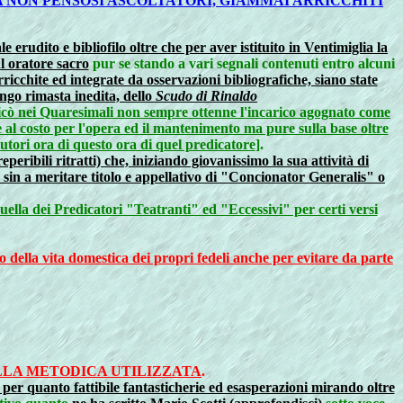
A NON PENSOSI ASCOLTATORI, GIAMMAI ARRICCHITI
 erudito e bibliofilo oltre che per aver istituito in Ventimiglia la
l oratore sacro
pur se stando a vari segnali contenuti entro alcuni
chite ed integrate da osservazioni bibliografiche, siano state
ungo rimasta inedita, dello
Scudo di Rinaldo
dicò nei Quaresimali non sempre ottenne l'incarico agognato come
e al costo per l'opera ed il mantenimento ma pure sulla base oltre
utori ora di questo ora di quel predicatore
].
ribili ritratti) che, iniziando giovanissimo la sua attività di
in a meritare titolo e appellativo di "Concionator Generalis" o
quella dei Predicatori "Teatranti" ed "Eccessivi" per certi versi
della vita domestica dei propri fedeli anche per evitare da parte
LLA METODICA UTILIZZATA
.
ti per quanto fattibile fantasticherie ed esasperazioni mirando oltre