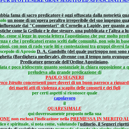
E PUR DI OTTENERE GRAN SEGUITO ED AFFASCINATI M
bbia fama di sacro predicatore è oggi offuscata dalla notorietà quale
solo
un nome di un'opera peraltro irreperibile del suo impegno qua
nfluenzate dai "Commentari" di Cornelio a Lapide, per quanto arric
istiche come la
Grillaia
e le due stesure, una pubblicata e l'altra a l
che, come si legge in
questa lettera l'agostiniano che pur molto pre
nza e che i predicatori erano scelti dalle comunità, non solo in bas
ni, con non di rado varie liti e contestazioni tra gruppi diversi fa
discepolo di Aprosio
D. A. Gandolfo (del quale purtroppo non sono repe
hetta (Bordighera medievale), divenne con il tempo noto ovunque s
Predicatore generale dell'Ordine Agostiniano
.
ediata e poco iridescente quanto sostanziale in chiara opposizione a 
preludeva alla grande predicazione di
PAOLO SEGNERI
roco Istruito
concernenti pure doveri di un buon parroco a riguardo 
dei mariti atti di violenza a scapito delle consorti e dei figli
per certi aspetti si riconosce quale
capolavoro
il
QUARESIMALE
qui doverosamente proposto nella sua
IONE
non esclusa l'indicazione nella
PREMESSA IN MERITO A
co e spirituale, si nota come, valutando l'
uditorio, il Segneri riget