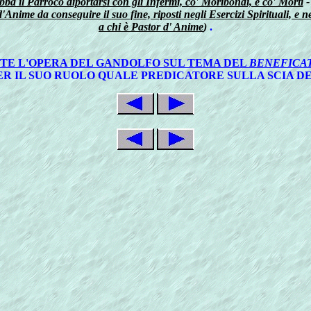
ba il Parroco diportarsi con gli Infermi, co' Moribondi, e co' Morti
-
Anime da conseguire il suo fine, riposti negli Esercizi Spirituali, e n
a chi è Pastor d' Anime
)
.
NTE L'OPERA DEL GANDOLFO SUL TEMA DEL
BENEFICA
R IL SUO RUOLO QUALE PREDICATORE SULLA SCIA D