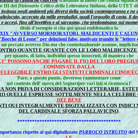
ntando di casistiche concrete
trattando al modo che risulta signific
e III del
Dizionario Critico della Letteratura Italiana
, della UTET di
si insinua negli ambienti più diversi della società contemporanea e ne 
altolocato, accecato da mille pregiudizi, quali l'orgoglio di casta, il d
ti e accesi, fino all'invettiva e al sarcasmo, che predominano sui moment
titolo d'esempio si cita qui quasi emblematica la
 XIX "AVVERSO MORMORATORI, MALDICENTI E CALUN
"Bocche di Leone" per delazioni false, motivate tramite le "lettere 
i un peccato avverso Dio ma che contestualmente assume, implicitame
CONTRO QUANTI E QUANTE CON LE LORO MALDICENZE
per quanto, di fatto, individui spesso innocenti, di maniera che
 POSSONO ANCHE PAGARE IL FIO DEL LORO PREGIUD
COMMINATE DALLA
QUI LEGGIBILE ENTRO GLI STATUTI CRIMINALI CINQU
Pare, a questo punto, doveroso rammentare come
nel contesto dell' opera del Segneriper vari lati si riconosca l'
A NON PRIVA DI CONSIDERAZIONI LETTERARIE, ES
O QUELLE ESPRESSE SOTTILMENTE NELLA CELEBRE
DEL BENE
NTI QUI INTEGRALMENTE DIGITALIZZATA CON INDICI
DEL CARDINALE SFORZA PALLAVICINO
.
******************************************
portanza rispetto al qui digitalizzato
PARROCO ISTRUITO
del S
LE