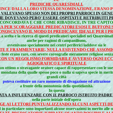
PREDICHE QUARESIMALI
,
VINCE DALLA LORO STESSA DENOMINAZIONE, ERANO P
 VALEVANO SPESSO NON DEI PROPRI PARROCI IN GENER
HE DOVEVANO PERO' ESSERE OSPITATI E RETRIBUITI 
N CONCORDAVA E CHE COME RIBADISCE, IN TRE CAPIT
IA PER SCORAGGIARE PREDICATORI ESOSI E BUFFONI 
NOSCEVANO IL MODO DI PREDICARE IDEALE PER I PR
La scelta e la ricerca di questi predicatori specialisti nei Quaresimali
anche per ragioni di campanilismo,
avvenivano specialmente nei centri periferici laddove sia le
TE E FRAMMENTARIE, NULLA ESISTENDO CHE ASSOMI
le feste erano rare, con severe coreografie meramente religiose senza 
ON UN REGOLISMO FORMIDABILE AVVERSO OGNI ECCE
AGIOGRAFICO E SPIRITUALE
di un ottimo o stravagante oratore capace di rappresentare con le sue 
ta mondana della qualle spesso poco o nulla si sapeva specie in meri
grandi città
poteva costituire un raro momento di divagazione ed attrazione
a fronte della monotonia della quotidianità.
In questa
NATA A INFLUENZARE CON
IL PARROCO ISTRUITO
PADRE
nella parte iniziale dell'opera
LGE AI LETTORI PUNTUALIZZANDO ALCUNI ASPETTI D
d in particolare sono importanti alcune osservazioni in merito alle s