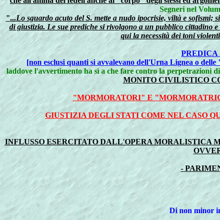
che all'anima dei fedeli anche al "corpo" degli stessi ed argome
Segneri nel Volum
"
...Lo sguardo acuto del S. mette a nudo ipocrisie, viltà e sofismi; 
di giustizia. Le sue prediche si rivolgono a un pubblico cittadino e 
qui la necessità dei toni violen
PREDICA
[non esclusi quanti si avvalevano dell'Urna Lignea o delle 
laddove l'avvertimento ha sì a che fare contro la perpetrazioni d
MONITO CIVILISTICO 
"MORMORATORI" E "MORMORATRICI"
GIUSTIZIA DEGLI STATI COME NEL CASO 
INFLUSSO ESERCITATO DALL'OPERA MORALISTICA M
OVVER
- PARIME
Di non minor im