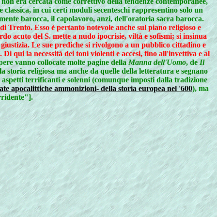
ismo non era cercata come correttivo della tendenze contemporanee,
lassica, in cui certi moduli secenteschi rappresentino solo un
mente barocca, il capolavoro, anzi, dell'oratoria sacra barocca
.
o di Trento. Esso è pertanto notevole anche sul piano religioso e
ardo acuto del S.
mette a nudo ipocrisie, viltà e sofismi; si insinua
giustizia
. Le sue prediche si rivolgono a un pubblico cittadino e
i qui la necessità dei toni violenti e accesi, fino all'invettiva e al
pere vanno collocate molte pagine della
Manna dell'Uomo
, de
Il
la storia religiosa ma anche da quelle della letteratura e segnano
 aspetti terrificanti e solenni (comunque imposti dalla tradizione
ate apocalittiche ammonizioni- della storia europea nel '600
), ma
rridente"].