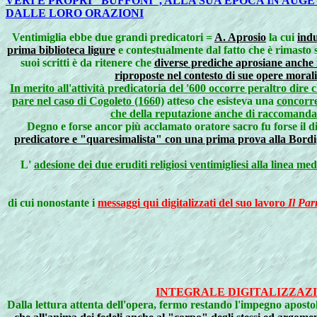
VERI E PROPRI "BUFFONI", ALLA SUA EPOCA IN AUG
DALLE LORO ORAZIONI
Ventimiglia ebbe due grandi predicatori =
A. Aprosio
la cui
indu
prima biblioteca ligure
e contestualmente dal fatto che è rimasto 
suoi scritti è da ritenere che
diverse prediche aprosiane anche i
riproposte nel contesto di sue opere moral
In merito all'attività predicatoria del '600 occorre peraltro dire 
pare nel caso di Cogoleto (1660)
atteso che esisteva una
concorre
che della reputazione anche di raccomandazio
Degno e forse ancor più acclamato oratore sacro fu forse il 
predicatore e "quaresimalista" con una prima prova alla Bordig
L'
adesione dei due eruditi religiosi ventimigliesi alla linea m
di cui nonostante i
messaggi qui digitalizzati del suo lavoro
Il Par
INTEGRALE DIGITALIZZAZ
Dalla lettura attenta dell'opera, fermo restando l'impegno apostoli