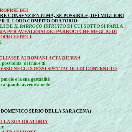
ROPRIE DEI
E CONSENZIENTI MA, SE POSSIBILE, DEI MIGLIORI
PER IL LORO COMPITO ORATORIO
:
OLI DE
IL PARROCO ISTRUITO
DI CUI SOTTO SI PARLA,:
SIA PER AVVALERSI DEI PARROCI CHE MEGLIO DI
OPRI FEDELI
.
,
GLIASSE AI ROMANI
ACTA DIURNA
possibilita' di fruire di
SSO NEGLI STESSI SPETTACOLI DI CONTENUTO
parole e la sua gestualità
to a quanto avveniva nelle
 DOMENICO SERIO DELLA SARACENA
)
ELLA SUA ORATORIA
ue