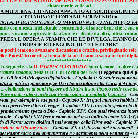
CELTE PREDICATORIE ISPIRATE QUANTO POSSIBILE AL
chiaramente volte ad
CA MODERNA, CONNESSI APPUNTO AL SODDISFACIMENT
CITTADINO E LONTANO, SCRIVENDO =
 SOLA, O BUFFONESCA, O IMPRUDENTE, O INUTILE, O V
ando con onestà intellettuale e sostenendo di saper bene che le sue o
mpre saranno approvate da alcuni e criticate da altri, atteso comu
PRESA L'OPERA A STAMPA CHE LE DIVULGA, HANNO LO
PROPRIE RITENGONO, DI "DILETTARE"
 ben pochi osarono avanzare
discussioni e critiche, privilegiando sol
lice Potestà in merito al tema della predicatoria sacra nel qui digit
******************
olo Segneri resta
IL PARROCO ISTRUITO
su cui, come su altre co
eratura Italiana
, della UTET di Torino del 1974
(Leggendo qui si po
e - Gli
Indici dell'opera digitalizzata
- Capitolo I:
Si rende ragione de
ndizi si potrà argomentare, se Dio chiama taluno alla Cura, d'Anime,
:
L'obbligazione di ogni Pastore ad istruire il suo Popolo nelle cose del
 Parroco da valersi nella sua Predicazione, a renderla fruttuosa
- Cap
iati, per adempir le sue parti
- Capitolo X:
In qual maniera habbia il
sacri precedere il loro Gregge
- Capitolo XII:
L'orrendo spettacolo d
e primieramente spetta a Dio
- Capitolo XIV:
Con qual riverenza inter
ortale
- Capitolo XVI (erroneamente nel testo indicato come XXI):
Qu
o di Pastor sacro disdica il mal esempio della Disonestà
- Capitolo X
sazione del Pastor Sacro
- Capitolo XX :
Il Pascolo dei Sacramenti
- 
del Pastor sacro nell'amministrare il Sagramento della Penitenza
- Ca