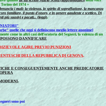
ativo quanto
ne ha scritto Mario Scotti (approfondisci)
sotto voce
 Torino del 1974 =
denuncia i mali: la violenza, lo spirito di sopraffazione, la mancanza
ecoro familiare, il punto d'onore, e in genere gaudente e scettico. Di
i più suasivi e pacati...
(leggi)
.
NIATORI"
orbe" quelle che oggi si definiscono meglio lettere anonime]
nte come in altri casi dell'oratoria del Segneri, la valenza di un
 POSSONO DANNIFICARE
IZIEVOLE AGIRE PREVIO PUNIZIONI
ECENTESCHI DELLA REPUBBLICA DI GENOVA
.
TETICHE E CONSEGUENTEMENTE ANCHE PREDICATORIE
 OPERA
 MODERNI-
egneri sono poi