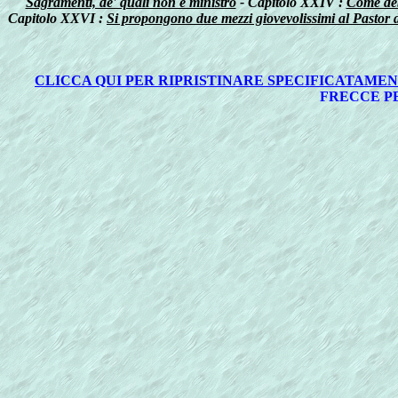
Sagramenti, de' quali non è ministro
- Capitolo XXIV :
Come deb
Capitolo XXVI :
Si propongono due mezzi giovevolissimi al Pastor d'
CLICCA QUI PER RIPRISTINARE SPECIFICATAME
FRECCE PE