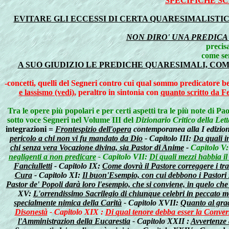
SPECIFICHE S
EVITARE GLI ECCESSI DI CERTA QUARESIMALISTI
NON DIRO' UNA PREDICA
precis
come se
A SUO GIUDIZIO LE PREDICHE QUARESIMALI, COM
-concetti, quelli del Segneri contro cui qual sommo predicatore
e lassismo (vedi)
, peraltro in sintonia con
quanto scritto da Fe
Tra le opere più popolari e per certi aspetti tra le più note di Pa
sotto voce Segneri nel Volume III del
Dizionario Critico della Lett
integrazioni =
Frontespizio dell'opera
contemporanea alla I edizion
pericolo a chi non vi fu mandato da Dio
- Capitolo III:
Da quali i
chi senza vera Vocazione divina, sia Pastor di Anime
-
Capitolo V
negligenti a non predicare
- Capitolo VII:
Di quali mezzi habbia il
Fanciulletti
- Capitolo IX:
Come dovrà il Pastore correggere i trav
Cura
- Capitolo XI:
Il buon'Esempio, con cui debbono i Pastori 
Pastor de' Popoli darà loro l'esempio, che si conviene, in quelo ch
XV:
L'orrendissimo Sacrilegio di chiunque celebri in peccato m
specialmente nimica della Carità
- Capitolo XVII:
Quanto al grad
Disonestà
-
Capitolo XIX :
Di qual tenore debba esser la Conver
l'Amministrazion della Eucarestia
- Capitolo XXII :
Avvertenze 