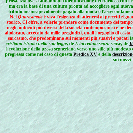
prosa. Ma ove si abbandoni l'
identificazione del Barocco con l'
ma era la base di una cultura pronta ad accogliere ogni nuova 
tributo inconsapevolmente pagato alla moda o l'assecondamento 
Nel
Quaresimale
è viva l'esigenza di attenersi ai precetti rigu
storico. Ci offre,
a volerlo prendere come documento del tempo
negli ambienti più diversi della società contemporanea e ne denun
altolocato, accecato da mille pregiudizi, quali l'orgoglio di casta, 
sarcasmo, che predominano sui momenti più suasivi e pacati
[
cristiano istruito nella sua legge
, de
L'incredulo senza scuse
, de
Il
l'evoluzione della prosa segneriana verso uno stile più modesto e
pregressa come nel caso di questa
Predica XV
e della
descrizion
sui mezzi 