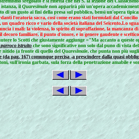
estremismo sregolato
e si rifletta che nel S. la lezione del Classic
istanza, il
Quaresimale
non apparirà più un'opera accademicmente c
di un gusto ai fini della presa sul pubblico, bensì
un'opera tipica
ardanti l'oratoria sacra, così come erano stati formulati dal Concili
, un quadro ricco e vario della società italiana del Seicento.Lo sgu
cia i mali: la violenza, lo spirito di sopraffazione, la mancanza di 
il decoro familiare, il punto d'onore, e in genere gaudente e scettico. D
autore lo Scotti che giustamente aggiunge ="Ma accanto a queste o
 parroco istruito
che sono significative non solo dal puno di vista del
 nitido (a fronte di quello del
Quaresimale
, che punta non più sugli
e (da pag. 167) comunque precisa -a prescindere dalla quasi obblig
toni, sull'ironia garbata, sula forza della penetrazione amabile e so