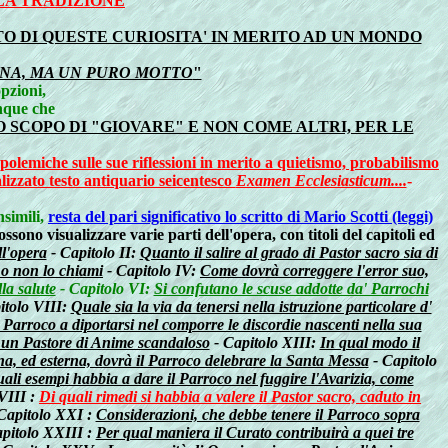
LA TRADIZIONE
O DI QUESTE CURIOSITA' IN MERITO AD UN MONDO
ANA, MA UN PURO MOTTO
"
pzioni,
nque che
 SCOPO DI "GIOVARE" E NON COME ALTRI, PER LE
o polemiche sulle sue riflessioni in merito a quietismo, probabilismo
alizzato testo antiquario seicentesco
Examen Ecclesiasticum....
-
nsimili,
resta del pari significativo lo scritto di Mario Scotti (leggi)
ssono visualizzare varie parti dell'opera, con titoli del capitoli ed
ll'opera
- Capitolo II:
Quanto il salire al grado di Pastor sacro sia di
 o non lo chiami
- Capitolo IV:
Come dovrà correggere l'error suo,
la salute
- Capitolo VI:
Si confutano le scuse addotte da' Parrochi
itolo VIII:
Quale sia la via da tenersi nella istruzione particolare d'
 Parroco a diportarsi nel comporre le discordie nascenti nella sua
i un Pastore di Anime scandaloso
- Capitolo XIII:
In qual modo il
na, ed esterna, dovrà il Parroco delebrare la Santa Messa
- Capitolo
ali esempi habbia a dare il Parroco nel fuggire l'Avarizia, come
VIII :
Di quali rimedi si habbia a valere il Pastor sacro, caduto in
Capitolo XXI :
Considerazioni, che debbe tenere il Parroco sopra
pitolo XXIII :
Per qual maniera il Curato contribuirà a quei tre