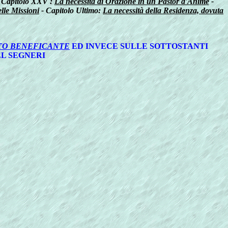
 Capitolo XXV :
La necessità di Orazione in un Pastor d'Anime
-
elle Missioni
-
Capitolo Ultimo:
La necessità della Residenza, dovuta
TO BENEFICANTE
ED INVECE SULLE SOTTOSTANTI
EL SEGNERI