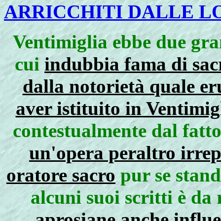
ARRICCHITI DALLE L
Ventimiglia ebbe due gra
cui
indubbia fama di sacr
dalla notorietà quale eru
aver istituito in Ventimig
contestualmente dal fatto
un'opera peraltro irrep
oratore sacro
pur se stand
alcuni suoi scritti è da
aprosiane anche influ