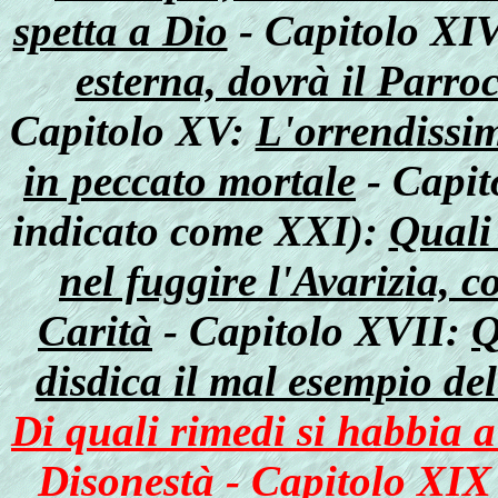
spetta a Dio
- Capitolo XI
esterna, dovrà il Parro
Capitolo XV:
L'orrendissim
in peccato mortale
- Capit
indicato come XXI):
Quali
nel fuggire l'Avarizia, 
Carità
- Capitolo XVII:
Q
disdica il mal esempio de
Di quali rimedi si habbia a
Disonestà
-
Capitolo XIX