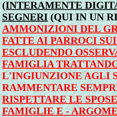
(INTERAMENTE DIGIT
SEGNERI
(QUI IN UN R
AMMONIZIONI DEL G
FATTE AI PARROCI SU
ESCLUDENDO OSSERVA
FAMIGLIA TRATTANDO
L'INGIUNZIONE AGLI 
RAMMENTARE SEMP
RISPETTARE LE SPOSE
FAMIGLIE E - ARGOM