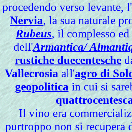
procedendo verso levante, 
Nervia
, la sua naturale pr
Rubeus
, il complesso ed
dell'
Armantica/ Almanti
rustiche duecentesche
da
Vallecrosia
all'
agro di So
geopolitica
in cui si sar
quattrocentesca
Il vino era commercializ
purtroppo non si recupera d