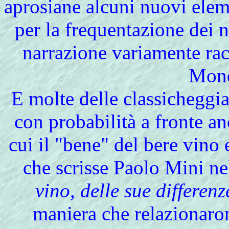
aprosiane alcuni nuovi elem
per la frequentazione dei 
narrazione variamente racc
Mon
E molte delle classicheggi
con probabilità a fronte anc
cui il "bene" del bere vino
che scrisse Paolo Mini n
vino, delle sue differenze
maniera che relazionaron