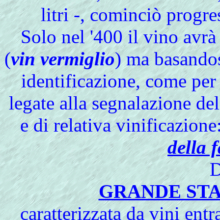
litri -, cominciò progr
Solo nel '400 il vino avr
(
vin vermiglio
) ma basandos
identificazione, come per
legate alla segnalazione de
e di relativa vinificazione
della 
D
GRANDE ST
caratterizzata da vini entr