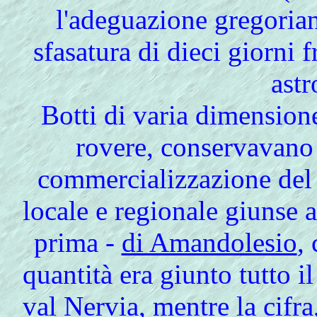
l'adeguazione gregorian
sfasatura di dieci giorni f
ast
Botti di varia dimensione
rovere, conservavano 
commercializzazione del
locale e regionale giunse 
prima -
di Amandolesio
,
quantità era giunto tutto i
val Nervia, mentre la cifra