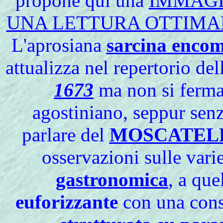
propone qui una
IMMAGIN
UNA LETTURA OTTIMA
L'aprosiana
sarcina encom
attualizza nel repertorio de
1673
ma non si ferma i
agostiniano, seppur senz
parlare del
MOSCATEL
osservazioni sulle vari
gastronomica
, a que
euforizzante
con una con