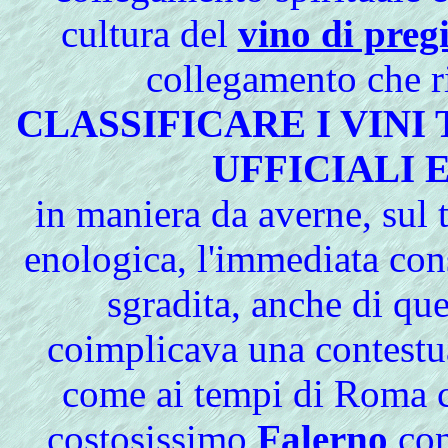
cultura del
vino di preg
collegamento che r
CLASSIFICARE I VIN
UFFICIALI
in maniera da averne, sul 
enologica, l'immediata con
sgradita, anche di qu
coimplicava una contestua
come ai tempi di Roma ch
costosissimo
Falerno
con