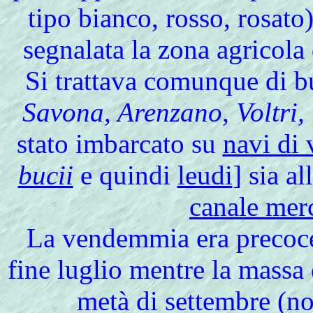
tipo bianco, rosso, rosato)
segnalata la zona agricola
Si trattava comunque di b
Savona, Arenzano, Voltri,
stato imbarcato su
navi di 
bucii
e quindi
leudi
] sia all
canale merc
La vendemmia era precoce
fine luglio mentre la massa 
metà di settembre (n