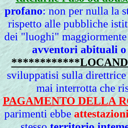
profano
: non per nulla la 
rispetto alle pubbliche isti
dei "luoghi" maggiormente 
avventori abituali o
************LOCAND
sviluppatisi sulla direttric
mai interrotta che ri
PAGAMENTO DELLA R
parimenti ebbe
attestazion
stesso
territorio inteme