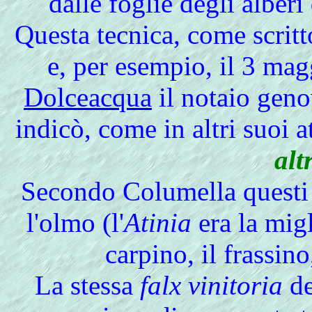
dalle foglie degli alberi
Questa tecnica, come scritt
e, per esempio, il 3 ma
Dolceacqua
il notaio gen
indicò, come in altri suoi at
alt
Secondo Columella questi
l'olmo (l'
Atinia
era la migl
carpino, il frassino,
La stessa
falx vinitoria
de