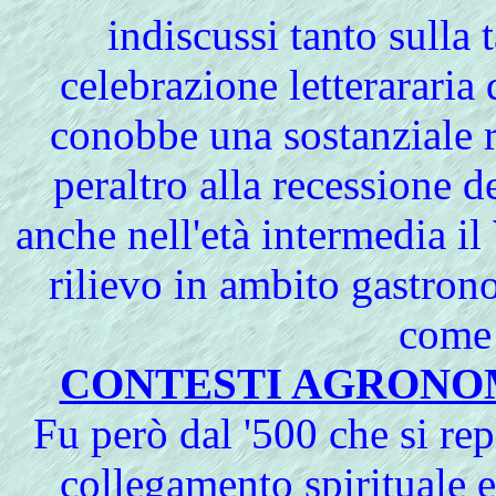
indiscussi tanto sulla 
celebrazione letterararia
conobbe una sostanziale r
peraltro alla recessione 
anche nell'età intermedia il
rilievo in ambito gastro
come 
CONTESTI AGRONO
Fu però dal '500 che si rep
collegamento spirituale e