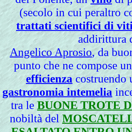
(secolo in cui peraltro 
trattati scientifici di vi
addirittura 
Angelico Aprosio
, da buo
punto che ne compose u
efficienza
costruendo u
gastronomia intemelia
ince
tra le
BUONE TROTE D
nobiltà del
MOSCATELL
ESALTATO ENTRO UN