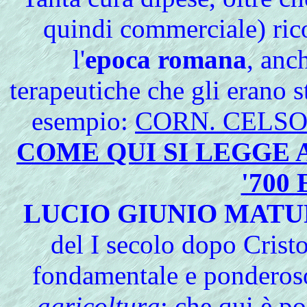
quindi commerciale) rico
l'
epoca romana
, anc
terapeutiche che gli erano 
esempio:
CORN. CELS
COME QUI SI LEGGE
'700
LUCIO GIUNIO MAT
del I secolo dopo Cristo
fondamentale e pondero
agricoltura
: che qui è po