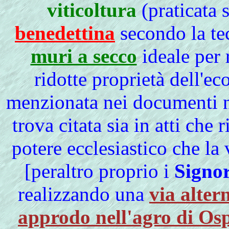
viticoltura
(praticata 
benedettina
secondo la tec
muri a secco
ideale per 
ridotte proprietà dell'ec
menzionata nei documenti no
trova citata sia in atti che
potere ecclesiastico che la
[peraltro proprio i
Signor
realizzando una
via alter
approdo nell'agro di Osp