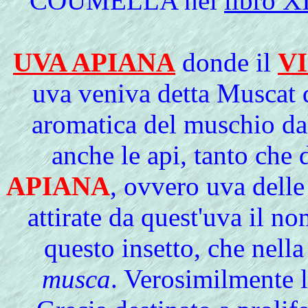
COUMELLA nel
libro X
UVA APIANA
donde il
V
uva veniva detta Muscat 
aromatica del muschio dall
anche le api, tanto che
APIANA
, ovvero uva delle
attirate da quest'uva il n
questo insetto, che nell
musca
. Verosimilmente l