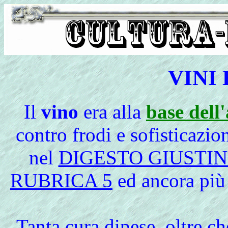
VINI 
Il
vino
era alla
base dell
contro frodi e sofisticazio
nel
DIGESTO GIUSTI
RUBRICA 5
ed ancora più 
Tanta cura dipese, oltre c