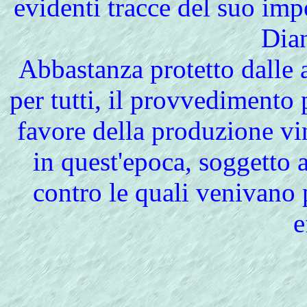
evidenti tracce del suo imp
Dia
Abbastanza protetto dalle a
per tutti, il provvedimento
favore della produzione vin
in quest'epoca, soggetto a
contro le quali venivano
e