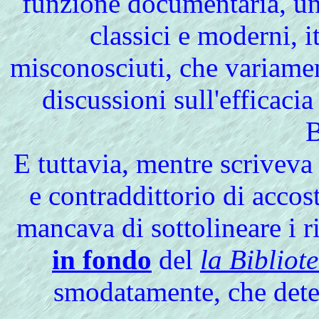
funzione documentaria, una
classici e moderni, it
misconosciuti, che variamen
discussioni sull'efficacia
B
E tuttavia, mentre scrivev
e contraddittorio di accos
mancava di sottolineare i r
in fondo
del
la Bibliot
smodatamente, che de