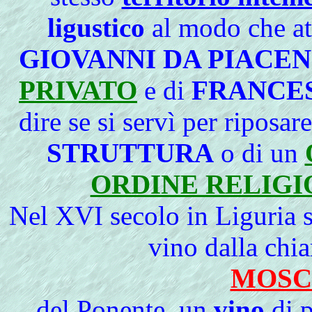
ligustico
al modo che att
GIOVANNI DA PIACE
PRIVATO
e di
FRANCE
dire se si servì per riposare
STRUTTURA
o di un
ORDINE RELIG
Nel
XVI secolo in Liguria s
vino dalla chi
MOSC
del Ponente, un
vino
di 