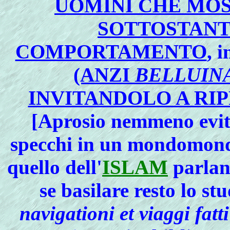
UOMINI CHE MOS
SOTTOSTANT
COMPORTAMENTO
, 
(ANZI
BELLUIN
INVITANDOLO A RI
[Aprosio nemmeno evitò 
specchi in un mondomond
quello dell'
ISLAM
parland
se basilare resto lo st
navigationi et viaggi fatt