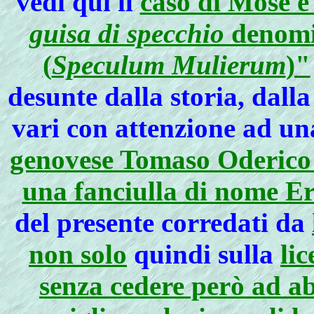
vedi qui il
caso di Mosè e
guisa di specchio
denomi
(
Speculum Mulierum
)"
desunte dalla storia, dalla 
vari con attenzione ad u
genovese Tomaso Oderico s
una fanciulla di nome Er
del presente corredati da
non solo
quindi sulla
lic
senza cedere però ad 