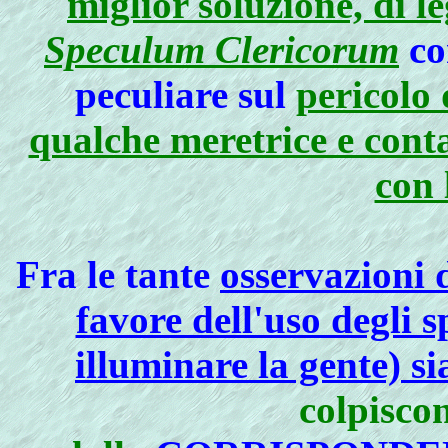
miglior soluzione, di le
Speculum Clericorum
co
peculiare sul
pericolo 
qualche meretrice e conta
con 
Fra le tante
osservazioni d
favore dell'uso degli 
illuminare la gente) s
colpisco