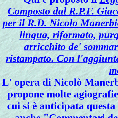
Composto dal R.P.F. Giaco
per il R.D. Nicolo Manerbi
lingua, riformato, pur
arricchito de' sommari
ristampato. Con l'aggiunta
mo
L' opera di Nicolò Manerbi
propone molte agiografie
cui si è anticipata quest
anche "Commentari del