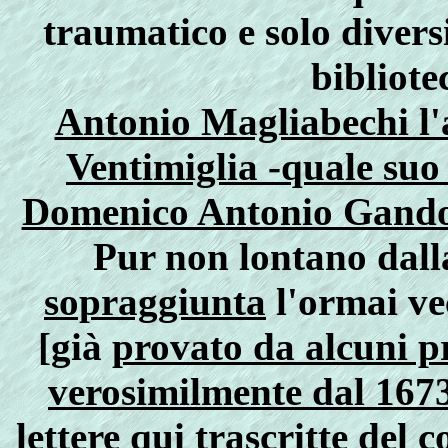
traumatico e solo divers
bibliote
Antonio Magliabechi l'a
Ventimiglia -quale suo 
Domenico Antonio Gandolf
Pur non lontano dal
sopraggiunta
l'ormai v
[già
provato da alcuni pr
verosimilmente dal 167
lettere qui trascritte d