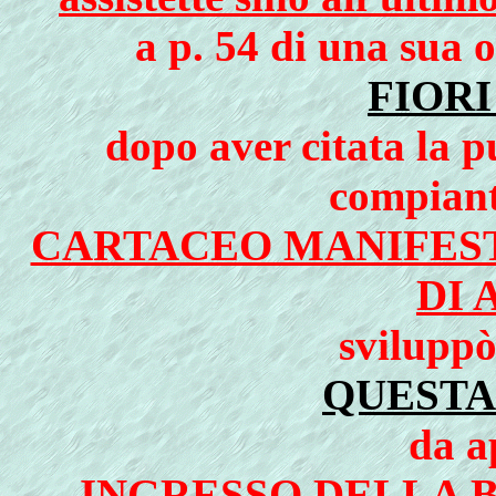
a p. 54 di una sua o
FIORI
dopo aver citata la p
compianto
CARTACEO MANIFES
DI 
sviluppò
QUESTA
da a
INGRESSO DELLA 