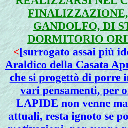
REALIZZARSI NEL 
FINALIZZAZIONE,
GANDOLFO, DI S
DORMITORIO ORI
<
[surrogato assai più i
Araldico della Casata Apr
che si progettò di porre 
vari pensamenti, per o
LAPIDE non venne mai re
attuali, resta ignoto se po