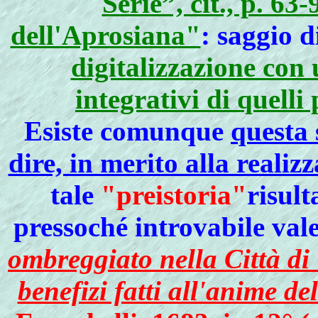
Serie”, cit., p. 6
dell'Aprosiana"
: saggio 
digitalizzazione con
integrativi di quelli
Esiste comunque
questa 
dire, in merito alla reali
tale
"preistoria"
risult
pressoché introvabile val
ombreggiato nella Città di
benefizi fatti all'anime d