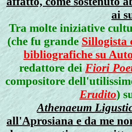
affatto, come sostenuto a
ai s
Tra molte iniziative cult
(che fu grande
Sillogista 
bibliografiche su Aut
redattore dei
Fiori Poe
compositore dell'utilissi
Erudito
) s
Athenaeum Ligusti
all'Aprosiana e da me no