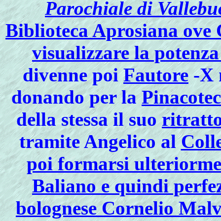
Parochiale di Valleb
Biblioteca Aprosiana ove C
visualizzare la potenza
divenne poi
Fautore
-X 
donando per la
Pinacotec
della stessa il suo
ritratt
tramite Angelico al
Coll
poi formarsi ulteriorme
Baliano e quindi perfez
bolognese Cornelio Malva