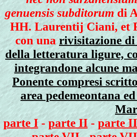
genuensis subditorum
di A
HH. Laurentij Ciani, et
con una
rivisitazione 
della letteratura ligure, 
integrandone alcune man
Ponente compresi scritto
area pedemeontana ed a
Mar
parte I
-
parte II
-
parte II
-
parte VII
-
parte VII