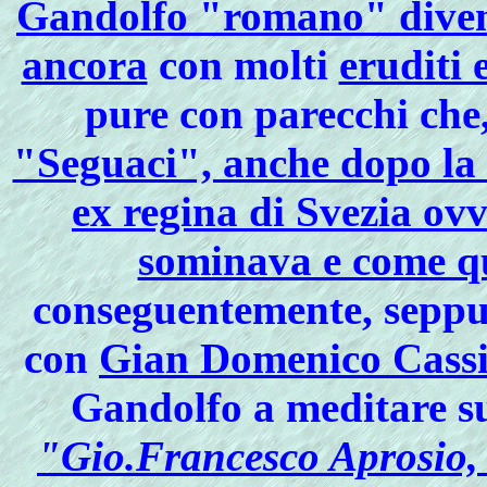
Gandolfo "romano" divenu
ancora
con molti
eruditi 
pure con parecchi che
"Seguaci", anche dopo la 
ex regina di Svezia ovv
sominava e come qu
conseguentemente, seppur
con
Gian Domenico Cassi
Gandolfo a meditare s
"Gio.Francesco Aprosio, d