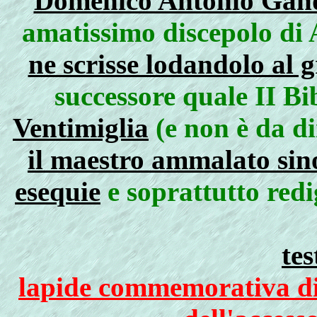
Domenico Antonio Gando
amatissimo discepolo di 
ne scrisse lodandolo al
successore quale II Bi
Ventimiglia
(e non è da d
il maestro ammalato sino
esequie
e soprattutto red
tes
lapide commemorativa di 