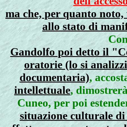
dell'access
ma che, per quanto noto, 
allo stato di mani
Con
Gandolfo poi detto il "C
oratorie (lo si analizz
documentaria)
, accos
intellettuale
, dimostrer
Cuneo, per poi estende
situazione culturale d