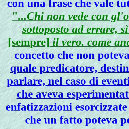
con una frase che vale tu
"
...Chi non vede con gl'oc
sottoposto ad errare, s
[sempre]
il vero. come anc
concetto che non poteva
quale predicatore, desti
parlare, nel caso di event
che aveva esperimenta
enfatizzazioni esorcizzat
che un fatto poteva p