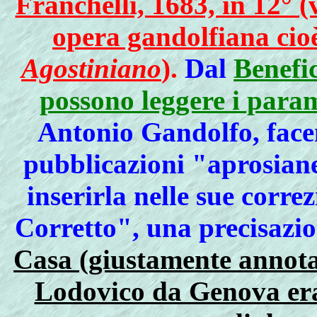
Franchelli, 1683, in 12° 
opera gandolfiana cio
Agostiniano
)
.
Dal
Benefic
possono leggere i param
Antonio Gandolfo, facen
pubblicazioni "aprosiane
inserirla nelle sue corre
Corretto", una precisazi
Casa (giustamente annota
Lodovico da Genova era