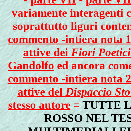
variamente interagenti co
soprattutto liguri conte
commento -intiera nota 10
attive dei
Fiori Poetic
Gandolfo
ed ancora come 
commento -intiera nota 22
attive del
Dispaccio Sto
stesso autore
=
TUTTE L
ROSSO NEL TE