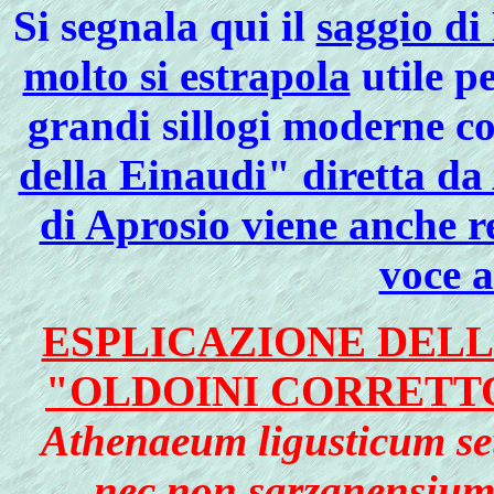
Si segnala qui il
saggio di
molto si estrapola
utile p
grandi sillogi moderne c
della Einaudi" diretta da 
di Aprosio viene anche r
voce a
ESPLICAZIONE DEL
"OLDOINI CORRETT
Athenaeum ligusticum se
nec non sarzanensium,