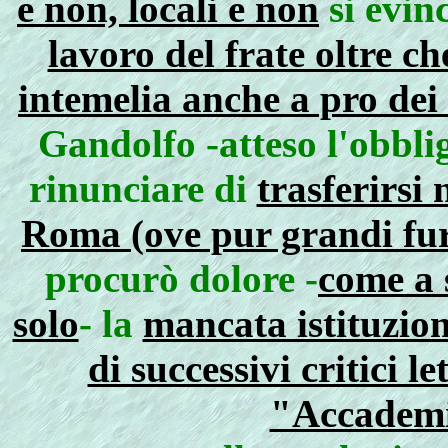
e non, locali e non
si evin
lavoro del frate oltre c
intemelia anche a pro dei l
Gandolfo -atteso l'obbli
rinunciare di
trasferirsi
Roma (ove pur grandi fur
procurò dolore -
come a 
solo
- la
mancata istituzio
di successivi critici le
"Accademi