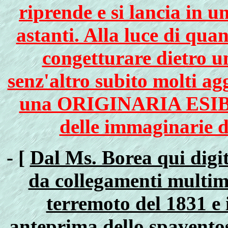
riprende e si lancia in u
astanti. Alla luce di qu
congetturare dietro u
senz'altro subito molti ag
una ORIGINARIA ESIB
delle immaginarie d
- [
Dal Ms. Borea qui digit
da collegamenti multimed
terremoto del 1831 e 
anteprima dello spaventos