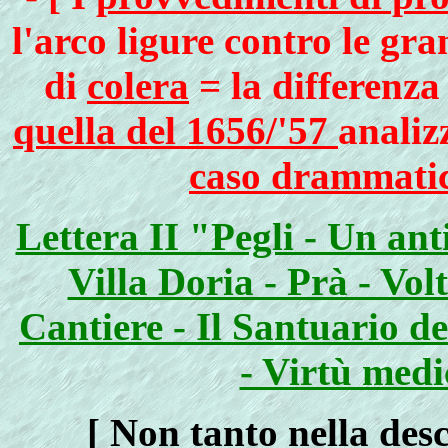
l'arco ligure contro le gr
di
colera
= la differenza
quella del 1656/'57
analiz
caso drammatic
Lettera II "Pegli - Un anti
Villa Doria - Prà - Vol
Cantiere - Il Santuario 
- Virtù medi
[
Non tanto nella des