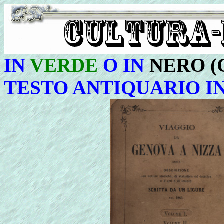
IN
VERDE
O IN
NERO (
TESTO ANTIQUARIO I