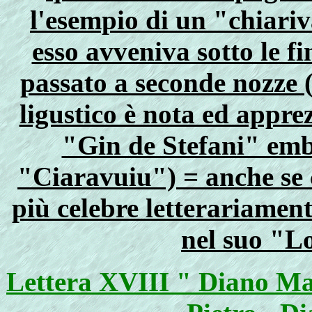
l'esempio di un "chiariv
esso avveniva sotto le f
passato a seconde nozze 
ligustico è nota ed appre
"Gin de Stefani" embl
"Ciaravuiu") = anche se c
più celebre letterariamen
nel suo "L
Lettera XVIII " Diano Mar