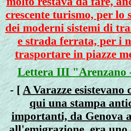
molto restava da fare, anc
crescente turismo, per lo
dei moderni sistemi di tr
e strada ferrata, per i
trasportare in piazze m
Lettera III "Arenzano -
- [
A Varazze esistevano c
qui una stampa antiq
importanti, da Genova a 
all'emigrazione, era uno