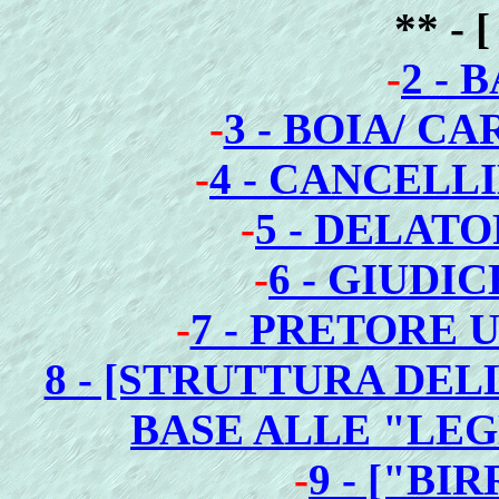
** - 
-
2 -
-
3 - BOIA/ C
-
4 - CANCELL
-
5 - DELATO
-
6 - GIUDI
-
7 - PRETORE 
8 - [STRUTTURA DEL
BASE ALLE "LEGE
-
9 - ["BI