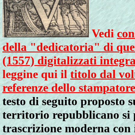
Vedi
con
della "dedicatoria" di qu
(1557) digitalizzati integ
leggine qui il
titolo dal vo
referenze dello stampator
testo di seguito proposto 
territorio repubblicano si
trascrizione moderna con 