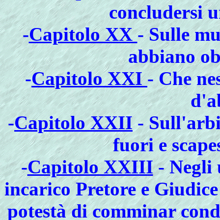
concludersi u
-
Capitolo XX
- Sulle mu
abbiano obb
-
Capitolo XXI
- Che nes
d'a
-
Capitolo XXII
- Sull'arbi
fuori e scape
-
Capitolo XXIII
- Negli 
incarico Pretore e Giudice
potestà di comminar conda