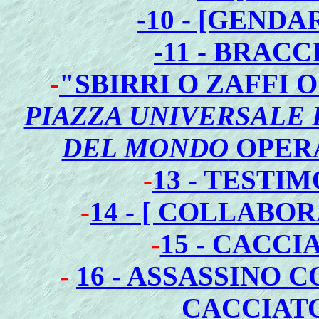
-
10 - [GEND
-
11 - BRAC
-
"SBIRRI O ZAFFI
PIAZZA UNIVERSALE 
DEL MONDO
OPERA
-
13 - TESTI
-
14 - [ COLLABOR
-
15 - CACCI
-
16 - ASSASSINO 
CACCIATO