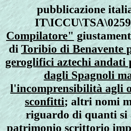
pubblicazione itali
IT\ICCU\TSA\0259
Compilatore"
giustamente
di
Toribio di Benavente p
geroglifici aztechi andati
dagli Spagnoli ma
l'incomprensibilità agli 
sconfitti
; altri nomi m
riguardo di quanti si
patrimonio scrittorio im