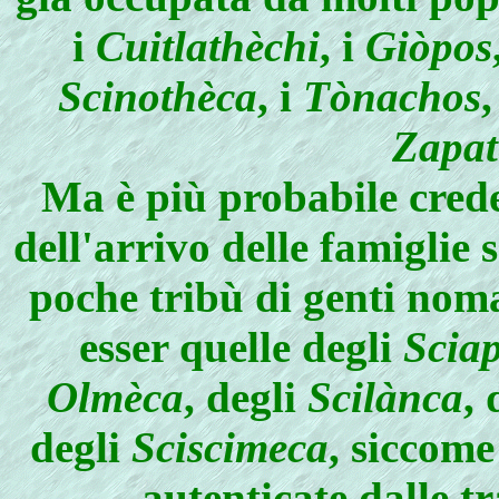
i
Cuitlathèchi
, i
Giòpos
Scinothèca
, i
Tònachos
,
Zapat
Ma è più probabile crede
dell'arrivo delle famiglie 
poche tribù di genti nom
esser quelle degli
Scia
Olmèca
, degli
Scilànca
, 
degli
Sciscimeca
, siccome
autenticate dalle t