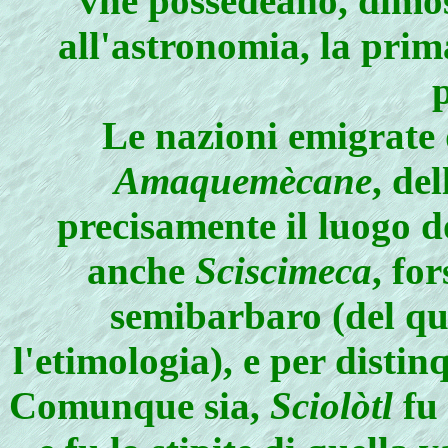
vhe possedeano, dimos
all'astronomia, la prima
Le nazioni emigrate
Amaquemècane
, de
precisamente il luogo 
anche
Sciscimeca
, fo
semibarbaro (del qu
l'etimologia), e per distinq
Comunque sia,
Sciolòtl
fu 