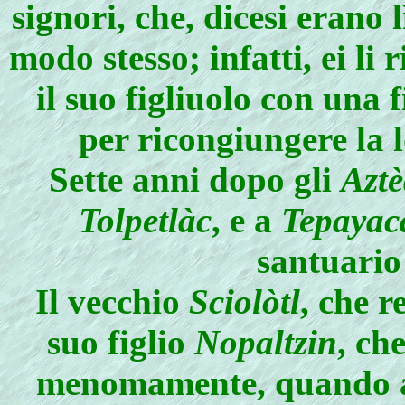
signori, che, dicesi erano l
modo stesso; infatti, ei li 
il suo figliuolo con una 
per ricongiungere la 
Sette anni dopo gli
Aztè
Tolpetlàc
, e a
Tepayac
santuario
Il vecchio
Sciolòtl
, che r
suo figlio
Nopaltzin
, ch
menomamente, quando an