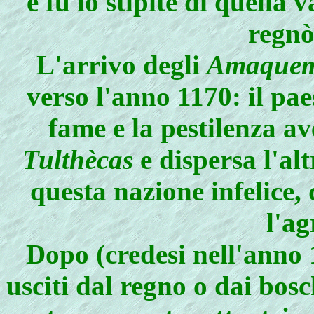
e fu lo stipite di quella 
regn
L'arrivo degli
Amaquem
verso l'anno 1170: il pae
fame e la pestilenza a
Tulthècas
e dispersa l'alt
questa nazione infelice, 
l'ag
Dopo (credesi nell'anno
usciti dal regno o dai bosc