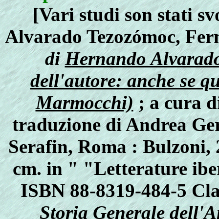
[Vari studi son stati s
Alvarado Tezozómoc, Fe
di
Hernando Alvarado
dell'autore: anche se qu
Marmocchi)
; a cura 
traduzione di Andrea Geri
Serafin, Roma : Bulzoni, 200
cm. in " "Letterature ibe
ISBN 88-8319-484-5 Clas
Storia Generale dell'