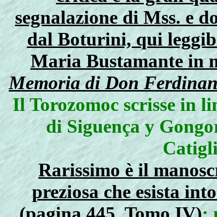
segnalazione di Mss. e do
dal Boturini, qui leggib
Maria Bustamante in me
Memoria di Don Ferdinando
Il Torozomoc scrisse in 
di Siguença y Gongor
Catigl
Rarissimo è il manoscr
preziosa che esista int
(pagina 445, Tomo IV)
;