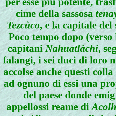
per esse più potente, tras
cime della sassosa
tena
Tezcùco
, e la capitale de
Poco tempo dopo (verso la
capitani
Nahuatlàchi
, se
falangi, i sei duci di loro
accolse anche questi colla 
ad ognuno di essi una pro
del paese donde emig
appellossi reame di
Acol