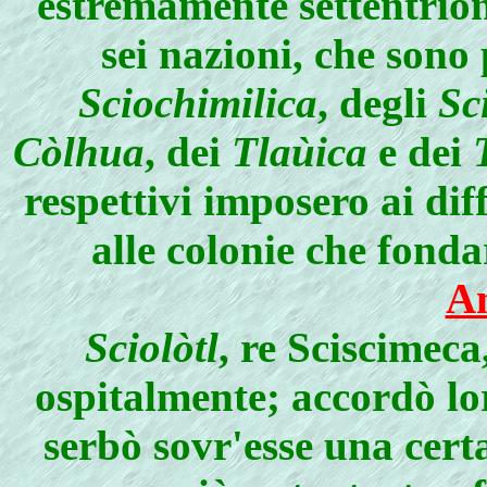
estremamente settentriona
sei nazioni, che sono
Sciochimilica
, degli
Sc
Còlhua
, dei
Tlaùica
e dei
respettivi imposero ai dif
alle colonie che fondar
A
Sciolòtl
, re Sciscimeca
ospitalmente; accordò lor
serbò sovr'esse una cert