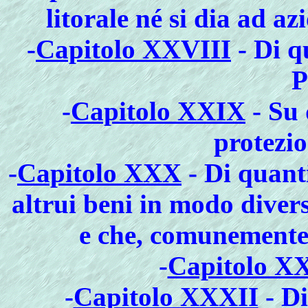
litorale né si dia ad 
-
Capitolo XXVIII
- Di q
P
-
Capitolo XXIX
- Su 
protezio
-
Capitolo XXX
- Di quant
altrui beni in modo diver
e che, comunemente,
-
Capitolo X
-
Capitolo XXXII
- Di