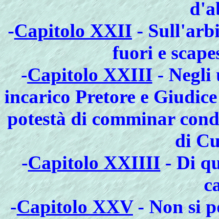
d'a
-
Capitolo XXII
- Sull'arbi
fuori e scape
-
Capitolo XXIII
- Negli 
incarico Pretore e Giudice
potestà di comminar conda
di Cu
-
Capitolo XXIIII
- Di qu
c
-
Capitolo XXV
- Non si p