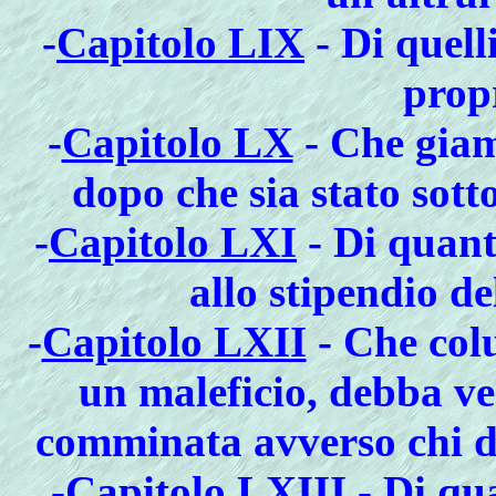
-
Capitolo LIX
- Di quell
prop
-
Capitolo LX
- Che giam
dopo che sia stato sott
-
Capitolo LXI
- Di quanti
allo stipendio de
-
Capitolo LXII
- Che colu
un maleficio, debba ve
comminata avverso chi di
-
Capitolo LXIII
- Di qu