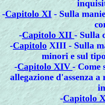
inquisi
-
Capitolo XI
- Sulla manie
co
-
Capitolo XII
- Sulla 
-
Capitolo
XIII - Sulla m
minori e sul tip
-
Capitolo XIV
- Come 
allegazione d'assenza a 
i
-
Capitolo