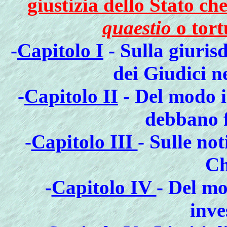
giustizia dello Stato ch
quaestio
o tort
-
Capitolo I
- Sulla giurisd
dei Giudici n
-
Capitolo II
- Del modo in
debbano f
-
Capitolo III
- Sulle no
Ch
-
Capitolo IV
- Del mo
inve