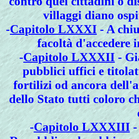
contro quei cittadini o dis
villaggi diano ospi
-
Capitolo LXXXI
- A chiu
facoltà d'accedere i
-
Capitolo LXXXII
- Gi
pubblici uffici e titol
fortilizi od ancora dell'
dello Stato tutti coloro che
-
Capitolo LXXXIII
-