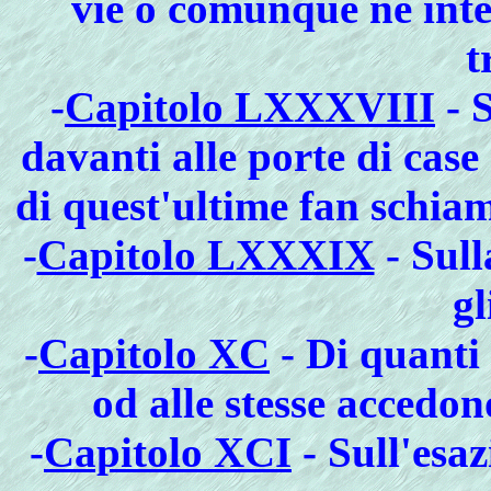
vie o comunque ne inte
t
-
Capitolo LXXXVIII
- 
davanti alle porte di case 
di quest'ultime fan schiam
-
Capitolo LXXXIX
- Sull
gl
-
Capitolo XC
- Di quanti
od alle stesse accedo
-
Capitolo XCI
- Sull'esa