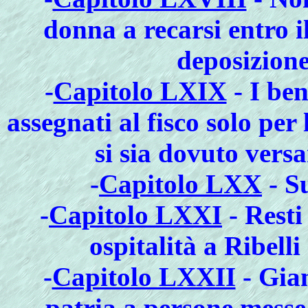
donna a recarsi entro i
deposizione
-
Capitolo LXIX
- I be
assegnati al fisco solo per
si sia dovuto versa
-
Capitolo LXX
- Su
-
Capitolo LXXI
- Resti
ospitalità a Ribell
-
Capitolo LXXII
- Giam
patria a persone messe