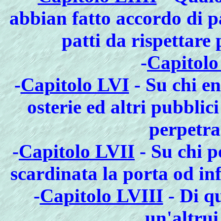
abbian fatto accordo di p
patti da rispettare 
-
Capitolo
-
Capitolo LVI
- Su chi en
osterie ed altri pubbli
perpetra
-
Capitolo LVII
- Su chi p
scardinata la porta od in
-
Capitolo LVIII
- Di qu
un'altrui