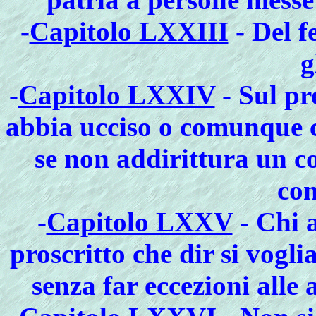
-
Capitolo LXXIII
- Del f
g
-
Capitolo LXXIV
- Sul pr
abbia ucciso o comunque ca
se non addirittura un c
co
-
Capitolo LXXV
- Chi 
proscritto che dir si vogl
senza far eccezioni alle