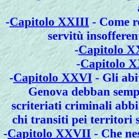
-
Capitolo XXIII
- Come re
servitù insofferen
-
Capitolo X
-
Capitolo 
-
Capitolo XXVI
- Gli abi
Genova debban sempre
scriteriati criminali ab
chi transiti pei territori
-
Capitolo XXVII
- Che nes