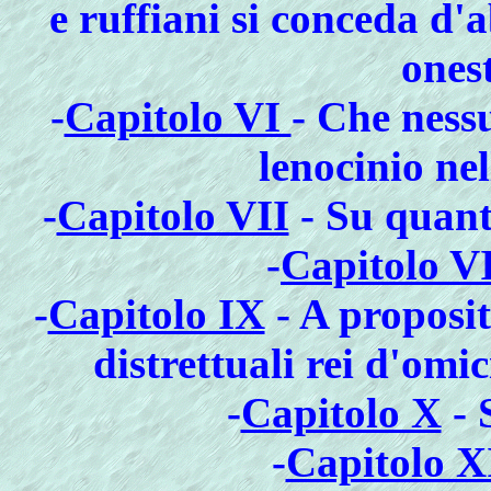
e ruffiani si conceda d'a
onest
-
Capitolo VI
- Che nessu
lenocinio ne
-
Capitolo VII
- Su quant
-
Capitolo V
-
Capitolo IX
- A proposit
distrettuali rei d'omic
-
Capitolo X
- 
-
Capitolo X