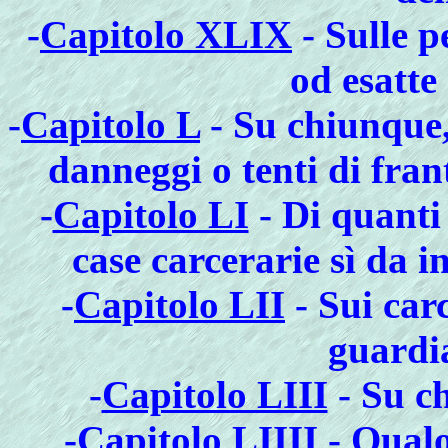
-
Capitolo XLIX
- Sulle p
od esatte
-
Capitolo L
- Su chiunque, 
danneggi o tenti di fran
-
Capitolo LI
- Di quanti 
case carcerarie sì da 
-
Capitolo LII
- Sui car
guardia
-
Capitolo LIII
- Su ch
-
Capitolo LIIII
- Qualo