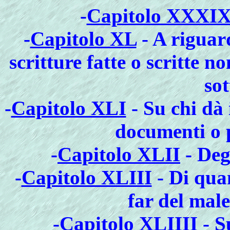
-
Capitolo XXXI
-
Capitolo XL
- A riguar
scritture fatte o scritte 
sot
-
Capitolo XLI
- Su chi dà 
documenti o p
-
Capitolo XLII
- Deg
-
Capitolo XLIII
- Di qua
far del mal
-
Capitolo XLIIII
- S