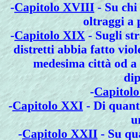
-
Capitolo XVIII
- Su chi 
oltraggi a 
-
Capitolo XIX
- Sugli st
distretti abbia fatto vio
medesima città od a 
di
-
Capitol
-
Capitolo XXI
- Di quant
u
-
Capitolo XXII
- Su qua