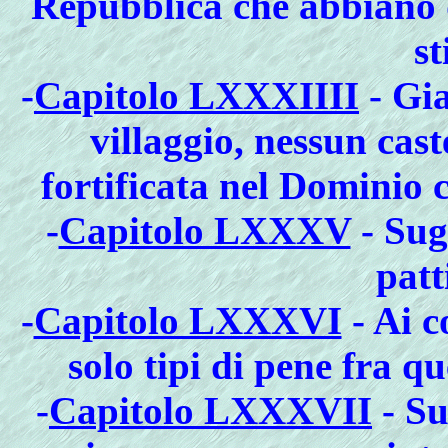
Repubblica che abbiano d
st
-
Capitolo LXXXIIII
- Gi
villaggio, nessun cas
fortificata nel Dominio
-
Capitolo LXXXV
- Sugl
patt
-
Capitolo LXXXVI
- Ai c
solo tipi di pene fra qu
-
Capitolo LXXXVII
- Su