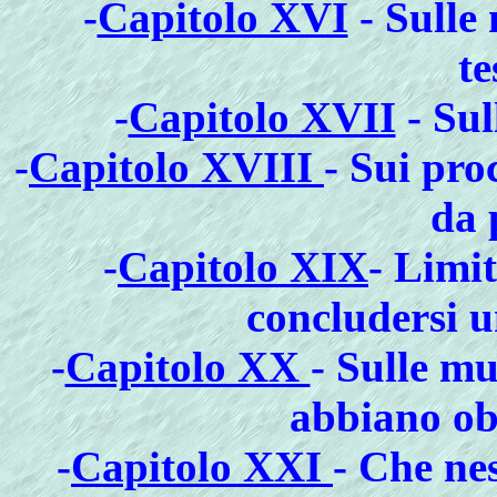
-
Capitolo XVI
- Sulle 
te
-
Capitolo XVII
- Sul
-
Capitolo XVIII
- Sui proc
da 
-
Capitolo XIX
- Limi
concludersi u
-
Capitolo XX
- Sulle mu
abbiano obb
-
Capitolo XXI
- Che nes