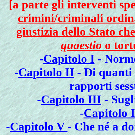
[a parte gli interventi spe
crimini/criminali ordin
giustizia dello Stato ch
quaestio
o tort
-
Capitolo I
- Norme
-
Capitolo II
- Di quant
rapporti ses
-
Capitolo III
- Sugli
-
Capitolo 
-
Capitolo V
- Che né a do