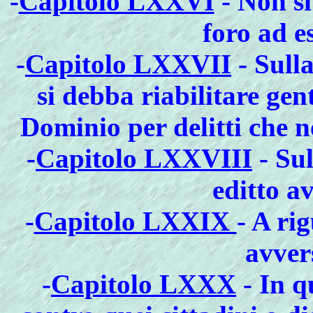
-
Capitolo LXXVI
- Non si
foro ad es
-
Capitolo LXXVII
- Sull
si debba riabilitare gent
Dominio per delitti che 
-
Capitolo LXXVIII
- Sul
editto av
-
Capitolo LXXIX
- A ri
avvers
-
Capitolo LXXX
- In q