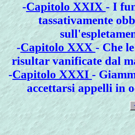
-
Capitolo XXIX
- I fu
tassativamente obbl
sull'espletamen
-
Capitolo XXX
- Che l
risultar vanificate dal m
-
Capitolo XXXI
- Giamma
accettarsi appelli in 