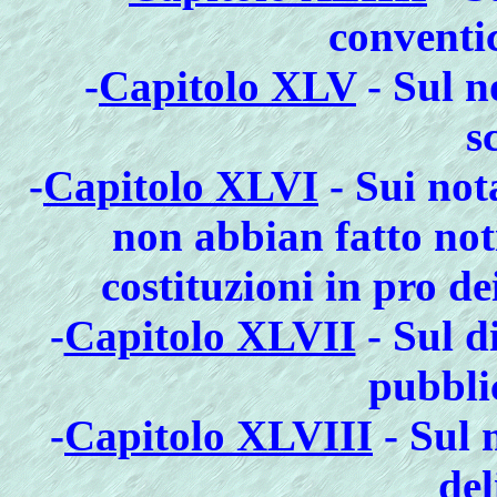
conventic
-
Capitolo XLV
- Sul n
s
-
Capitolo XLVI
- Sui not
non abbian fatto notif
costituzioni in pro dei
-
Capitolo XLVII
- Sul d
pubbli
-
Capitolo XLVIII
- Sul 
del