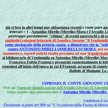
già si fece in altri tempi pur abbastanza recenti
e come pure
aus
letterari = 1 -
Antonino Mirello (Merello) Mora e l'
Arcadio Li
purtroppo parzialmente
"vittima" di eventi guerreschi e di e
molteplici relazioni letterarie di Angelico Aprosio "il Ventimi
come storiografo della propria casata, a dimostrare che la "nobil
contro ANTONINO MIRELLO(MERELLO) MORA
, poi c
nummoteca, reperti antichi risulta prossima ad una
Wunderkamme
al bibliotecario di Ventimiglia su Antonino Mirello (Merello) Mora
Francesco Fulvio Frugoni e pressoché contestualmente le lettu
essendosi all'inizio dell'epoca in cui il Frugoni, accusato di conni
Balletto di Madama/ La 
[APROSIO, IL CONTE GIOVANNI 
Vedi qui l'
integrale digitalizzazione dell'
Arcadio Liberato
di Antonino 
tempo quanto oggi misconosciuto, è
Antonino Mirello (Merello
Addirittura il s
Finalmente ai primi del '900 ne "L'Accademia della Fucina di Messina