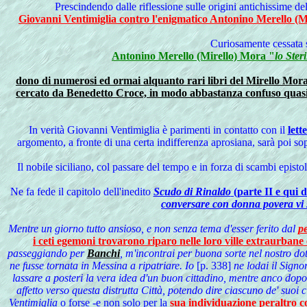
Prescindendo dalle riflessione sulle origini antichissime del
Giovanni Ventimiglia contro l'enigmatico Antonino Merello (Mir
Curiosamente cessata s
Antonino Merello (Mirello) Mora "
lo Ste
dono di numerosi ed ormai alquanto rari libri del Mirello Mor
cercato da Benedetto Croce, in modo abbastanza confuso quasi i
In verità Giovanni Ventimiglia è parimenti in contatto con il
lett
argomento, a fronte di una certa indifferenza aprosiana, sarà poi so
Il nobile siciliano, col passare del tempo e in forza di scambi epis
Ne fa fede il capitolo dell'inedito
Scudo di Rinaldo
(parte II e qui d
conversare con donna povera vi 
Mentre un giorno tutto ansioso, e non senza tema d'esser ferito dal
pe
i ceti egemoni trovarono riparo nelle loro ville extraurban
passeggiando per
Banchi
, m'incontrai per buona sorte nel nostro do
ne fusse tornata in Messina a ripatriare. Io
[p. 338]
ne lodai il Signo
lassare a posteri la vera idea d'un buon cittadino, mentre anco dopo 
affetto verso questa distrutta Città, potendo dire ciascuno de' suoi
Ventimiglia
o forse -e non solo per la
sua individuazione peraltro co