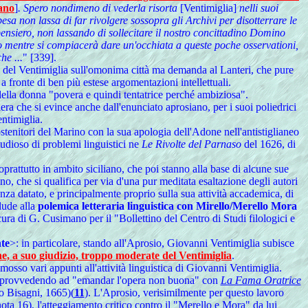
iano
]
. Spero nondimeno di vederla risorta
[Ventimiglia]
nelli suoi
esa non lassa di far rivolgere sossopra gli Archivi per disotterrare le
pensiero, non lassando di sollecitare il nostro concittadino Domino
to mentre si compiacerà dare un'occhiata a queste poche osservationi,
he ...
" [339].
rici del Ventimiglia sull'omonima città ma demanda al Lanteri, che pure
 a fronte di ben più estese argomentazioni intellettuali.
ella donna "povera e quindi tentatrice perché ambiziosa".
era che si evince anche dall'enunciato aprosiano, per i suoi poliedrici
entimiglia.
ostenitori del Marino con la sua apologia dell'Adone nell'antistiglianeo
tudioso di problemi linguistici ne
Le Rivolte del Parnaso
del 1626, di
oprattutto in ambito siciliano, che poi stanno alla base di alcune sue
nno, che si qualifica per via d'una pur meditata esaltazione degli autori
nza datato, e principalmente proprio sulla sua attività accademica, di
lude alla
polemica letteraria linguistica con Mirello/Merello Mora
cura di G. Cusimano per il "Bollettino del Centro di Studi filologici e
nte
>: in particolare, stando all'Aprosio, Giovanni Ventimiglia subisce
liane, a suo giudizio, troppo moderate del Ventimiglia
.
 mosso vari appunti all'attività linguistica di Giovanni Ventimiglia.
iliana provvedendo ad "emandar l'opera non buona" con
La Fama Oratrice
o Bisagni, 1665)(
11
). L'Aprosio, verisimilmente per questo lavoro
ota 16), l'atteggiamento critico contro il "Merello e Mora" da lui