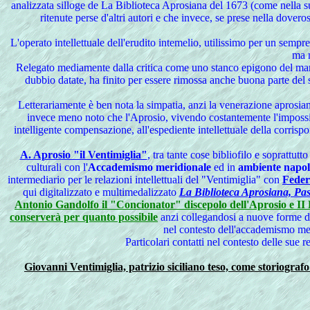
analizzata silloge de La Biblioteca Aprosiana del 1673 (come nella sua 
ritenute perse d'altri autori e che invece, se prese nella dover
L'operato intellettuale dell'erudito intemelio, utilissimo per un semp
ma n
Relegato
mediamente dalla critica come uno stanco epigono del mar
dubbio datate, ha finito per essere rimossa anche buona parte del s
Letterariamente è ben nota la simpatia, anzi la venerazione aprosian
invece meno noto che l'Aprosio, vivendo costantemente l'impossibil
intelligente compensazione, all'espediente intellettuale della corris
A. Aprosio "il Ventimiglia"
, tra tante cose bibliofilo e soprattut
culturali con l'
Accademismo meridionale
ed in
ambiente napol
intermediario per le relazioni intellettuali del "Ventimiglia" con
Feder
qui digitalizzato e multimedalizzato
La Biblioteca Aprosiana, Pas
Antonio Gandolfo il "Concionator" discepolo dell'Aprosio e II B
conserverà per quanto possibile
anzi collegandosi a nuove forme
nel contesto dell'accademismo mer
Particolari contatti nel contesto delle sue re
Giovanni Ventimiglia, patrizio siciliano teso, come storiografo