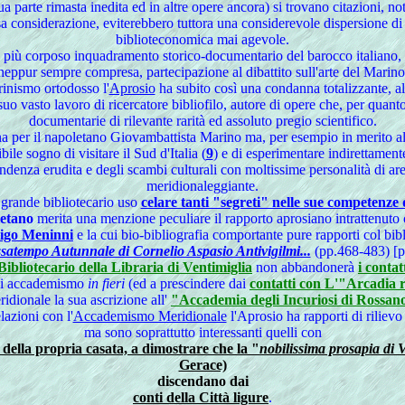
parte rimasta inedita ed in altre opere ancora) si trovano citazioni, not
osa considerazione, eviterebbero tuttora una considerevole dispersione di
biblioteconomica mai agevole.
re più corposo inquadramento storico-documentario del barocco italiano, è
eppur sempre compresa, partecipazione al dibattito sull'arte del Marino
inismo ortodosso l'
Aprosio
ha subito così una condanna totalizzante, al
uo vasto lavoro di ricercatore bibliofilo, autore di opere che, per quan
documentarie di rilevante rarità ed assoluto pregio scientifico.
a per il napoletano Giovambattista Marino ma, per esempio in merito alle a
e sogno di visitare il Sud d'Italia (
9
) e di esperimentare indirettamente
pondenza erudita e degli scambi culturali con moltissime personalità di 
meridionaleggiante.
to grande bibliotecario uso
celare tanti "segreti" nelle sue competenze 
etano
merita una menzione peculiare il rapporto aprosiano intrattenuto 
igo Meninni
e la cui bio-bibliografia comportante pure rapporti col bib
satempo Autunnale di Cornelio Aspasio Antivigilmi...
(pp.468-483) [pe
ibliotecario della Libraria di Ventimiglia
non abbandonerà
i contat
 di accademismo
in fieri
(ed a prescindere dai
contatti con L'"Arcadia 
idionale la sua ascrizione all'
"Accademia degli Incuriosi di Rossano
lazioni con l'
Accademismo Meridionale
l'Aprosio ha rapporti di riliev
ma sono soprattutto interessanti quelli con
 della propria casata, a dimostrare che la "
nobilissima prosapia di V
Gerace)
discendano dai
conti della Città ligure
.