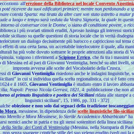
ccezioni- all'
erezione della Biblioteca nel locale Convento Agostin
n poté ricevere da suoi edificatori primieri; mentre non perdonando a sp
are cotesta Sparta: ma tirata da altre cure son stato astretto a mutar 
quale a luogo e tempo sarà veduta da Vostra Signoria, la quale in ques
 intorno al conversar con le Donne, o siano di conditione povere, o ricc
lioteca i più svariati stimoli eruditi, Aprosio lusinga gli interessi sto
bile siciliano su quelle questioni di storia locale che in verità disdegna
terlocutore un dialogo decisamente più barocco e capriccioso sul tema d
fetti di una certa fama, un accettabile interlocutore il quale, alla mani
ulturali ha più volte dovuto sottrarre le proprie attenzioni alla storia di V
Spinola, valgono i riferimenti a
Scipione Errico
, che fu tra i massimi s
 di Messina ed al pari di Giovanni Ventimiglia, benché su altri livelli, s
impronta avversa alle scelte del Vocabolario della Crusca.
essi di
Giovanni Ventimiglia
risiedono anche le indagini linguistiche, s
iliani" in cui si individua quella scelta regionalistica, cui si è fatto ce
l 1624 e il 1665,
Giovanni Ventimiglia
è studiato entro il lavoro abbasta
icilia, Napoli: Presso Nicola Gerrasi, 1821
, 4: pubblicazione che non al
torno al primato linguistico e poetico dei Siciliani
ridata alle stampe a 
linguistici siciliani", 15, 1986, pp. 331 - 372]
ualche
obiezione e non solo dai seguaci della tradizione toscaneggia
llo Mora
, messinese, in dipendenza delle
scelte linguistiche filo-sici
nio Merello e Mora Messinese, lo Sterile Accademico Abbarbicato
" ha
arsi nemici anche in patria e tra gli stessi sostenitori della linea sic
ella Stella, dei Conti di Ventimiglia
(Messina, nella Stamparia di Paol
non senza spargere criptiche stille del suo veleno erudito (vedi qui la n