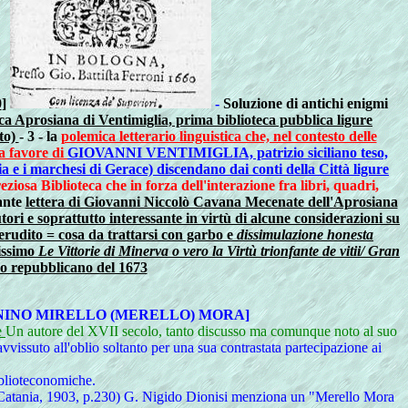
0
]
-
Soluzione di antichi enigmi
ca Aprosiana di Ventimiglia, prima biblioteca pubblica ligure
nto)
- 3 - la
polemica letterario linguistica che, nel contesto delle
 a favore di
GIOVANNI VENTIMIGLIA, patrizio siciliano teso,
ia e i marchesi di Gerace) discendano dai conti della Città ligure
osa Biblioteca che in forza dell'interazione fra libri, quadri,
ante
lettera di Giovanni Niccolò Cavana Mecenate dell'Aprosiana
ori e soprattutto interessante in virtù di alcune considerazioni su
 erudito = cosa da trattarsi con garbo e
dissimulazione honesta
rissimo
Le Vittorie di Minerva o vero la Virtù trionfante de vitii/ Gran
no repubblicano del 1673
ONINO MIRELLO (MERELLO) MORA]
e
Un autore del XVII secolo, tanto discusso ma comunque noto al suo
avvissuto all'oblio soltanto per una sua contrastata partecipazione ai
iblioteconomiche.
a" (Catania, 1903, p.230) G. Nigido Dionisi menziona un "Merello Mora