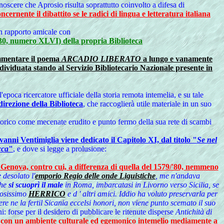
onoscere che Aprosio risulta soprattutto coinvolto a difesa di
ente il dibattito se le radici di lingua e letteratura italiana
un rapporto amicale con
30, numero XLVI) della propria Biblioteca
ammentare il poema
ARCADIO LIBERATO
a lungo e vanamente
ividuata stando al Servizio Bibliotecario Nazionale presente in
'epoca ricercatore ufficiale della storia remota intemelia, e su tale
irezione della Biblioteca
, che raccoglierà utile materiale in un suo
 storico come mecenate erudito e punto fermo della sua rete di scambi
vanni Ventimiglia viene dedicato il Capitolo XI, dal titolo "
Se nel
cca
"
, e dove si legge a prolusione:
 Genova, contro cui, a differenza di quella del 1579/'80, nemmeno
 desolato l'
emporio Regio delle onde Liguistiche
, me n'andava
che
si scuoprì il male
in Roma, imbarcatasi in Livorno verso Sicilia, se
uosissimo
HERRICO
e d ' altri amici. Iddio ha voluto preservarla per
re ne la fertil Sicania eccelsi honori, non viene punto scemato il suo
: forse per il desidero di pubblicare le ritenute disperse
Antichità di
 con un ambiente culturale ed egemonico intemelio mediamente a