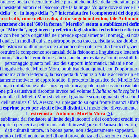
ratore, poeta e ricercatore delle più antiche notizie della letteratura pa
nesistenti autori del Discorso che fa la lingua Volgare dove si vede il 
te della "e" in luogo della "y" intercalata fra i componenti del dop
n si tratti, come nella realtà, di un singolo individuo, tale Antoni
derazione che nel '600 la forma "Merello" stenta a stabilizzarsi defin
go "Mirello", oggi invece preferito dagli studiosi ed editori critici nel
ro con ben poca originalità ne riprende specularmente il nome(
2
), si no
 quale, in modi di cui si è purtroppo persa traccia, risulta senza dubbio
ell'ostracismo illuministico e romantico dei critici-eruditi barocchi, v
ricostruire le competenze sostanziali della fisionomia linguistica e lette
'onomastica dell' erudito messinese, anche per evitare alcuni possibili fr
personaggio quanto nell'uso dei supporti informatici, italiani e non.
ni linguistiche del Mirello Mora, pubblicandone quindi, con l'opportun
rama critico letterario, la riscoperta di Maurizio Vitale accende un eff
mente motivato né approfondito, il prodotto linguistico del Mirello Mor
ro una confutazione abbastanza epidermica, quale modestissimo risultato d
ne più esaustiva si riscontra invece nel volume
L'Italiano nelle regioni
e coimplica il Mirello Mora si evince il graduale scompaginarsi nel secon
 dell'umanista C.M. Arezzo, va ripiegando su ogni fronte innanzi all'a
esprime però per strati e livelli distinti
, di modo che, diversamente, 
l'
"estremista" Antonino Mirello Mora
(
7
).
limata dal fondatore al limite degli incontri e dei confronti eruditi tra 
rietà per certi aspetti maniacale di investigare nel Parnaso letterario, 
dati culturali tuttora, in buona parte, non adeguatamente soppesati.
n punto di riferimento, autori di ogni provenienza ed estrazione ne costit