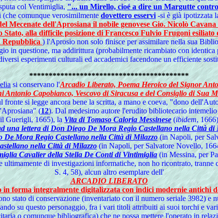
isputa col Ventimiglia,
"... un Mirello, cioé a dire un Margutte con
olari (che comunque verosimilmente
dovettero esservi
-si è già ipotizzata 
 del Mecenate dell'Aprosiana il nobile genovese Gio. Nicolò Cavana d
 Stato, alla difficile posizione di Francesco Fulvio Frugoni esilia
la Repubblica
) l'Aprosio non solo finisce per assimilare nella sua Bibl
o in questione, ma addirittura (probabilmente ricambiato con identica pa
iversi esperimenti culturali ed accademici facendone un efficiente sost
*****************************************
elia
si conservano l'
Arcadio Liberato, Poema Heroico del Signor Anto
ni Antonio Capobianco, Vescovo di Siracusa e del Consiglio di Sua M
l fronte si legge ancora bene la scritta, a mano e coeva, "dono dell'Auto
'Aprosiana" (
12
). Dal medesimo autore l'erudito bibliotecario intemelio 
 il Guerigli, 1665), la
Vita di Tomaso Caloria Messinese
(
ibidem
, 1666)
d una lettera di Don Diego De Mora Regio Castellano nella Città di 
o De Mora Regio Castellano nella Città di Milazzo
(in Napoli, per Sal
tellano nella Città di Milazzo
(in Napoli, per Salvatore Novello, 166
iglia Cavalier della Stella De Conti di Vintimiglia
(in Messina, per Pa
ri e ultimamente di investigazioni informatiche, non ho ricontrato, tranne
S. 4, 58), alcun altro esemplare dell'
ARCADIO LIBERATO
 in forma integralmente digitalizzata con indici modernie antichi d
ono stato di conservazione (inventariato con il numero seriale 3982) e 
do su questo personaggio, fra i vari titoli attribuiti ai suoi torchi e var
aria o comunque bibliografica) che ne possa mettere l'operato in relaz