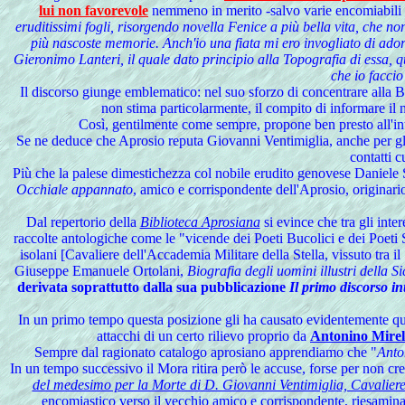
lui non favorevole
nemmeno in merito -salvo varie encomiabili e
eruditissimi fogli, risorgendo novella Fenice a più bella vita, che no
più nascoste memorie. Anch'io una fiata mi ero invogliato di adorn
Gieronimo Lanteri, il quale dato principio alla Topografia di essa, 
che io faccio
Il discorso giunge emblematico: nel suo sforzo di concentrare alla Bib
non stima particolarmente, il compito di informare il no
Così, gentilmente come sempre, propone ben presto all'in
Se ne deduce che Aprosio reputa Giovanni Ventimiglia, anche per gli ef
contatti c
Più che la palese dimestichezza col nobile erudito genovese Daniele 
Occhiale appannato
, amico e corrispondente dell'Aprosio, originario
Dal repertorio della
Biblioteca Aprosiana
si evince che tra gli inter
raccolte antologiche come le "vicende dei Poeti Bucolici e dei Poeti Sic
isolani [Cavaliere dell'Accademia Militare della Stella, vissuto tra i
Giuseppe Emanuele Ortolani,
Biografia degli uomini illustri della S
derivata soprattutto dalla sua pubblicazione
Il primo discorso in
In un primo tempo questa posizione gli ha causato evidentemente q
attacchi di un certo rilievo proprio da
Antonino Mire
Sempre dal ragionato catalogo aprosiano apprendiamo che "
Anto
In un tempo successivo il Mora ritira però le accuse, forse per non cre
del medesimo per la Morte di D. Giovanni Ventimiglia, Cavaliere d
encomiastico verso il vecchio amico e corrispondente, riesamina, 