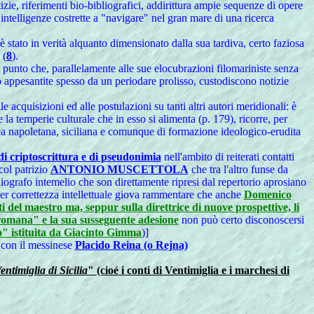
izie, riferimenti bio-bibliografici, addirittura ampie sequenze di opere
 intelligenze costrette a "navigare" nel gran mare di una ricerca
 stato in verità alquanto dimensionato dalla sua tardiva, certo faziosa
 (
8
).
 punto che, parallelamente alle sue elocubrazioni filomariniste senza
to appesantite spesso da un periodare prolisso, custodiscono notizie
cquisizioni ed alle postulazioni su tanti altri autori meridionali: è
 la temperie culturale che in esso si alimenta (p. 179), ricorre, per
area napoletana, siciliana e comunque di formazione ideologico-erudita
di criptoscrittura e di pseudonimia
nell'ambito di reiterati contatti
col patrizio
ANTONIO MUSCETTOLA
che tra l'altro funse da
liografo intemelio che son direttamente ripresi dal repertorio aprosiano
r correttezza intellettuale giova rammentare che anche
Domenico
ti del maestro ma, seppur sulla direttrice di nuove prospettive, li
romana" e la sua susseguente adesione
non può certo disconoscersi
" istituita da Giacinto Gimma
)]
o con il messinese
Placido Reina (o Rejna)
entimiglia di Sicilia
" (cioé i conti di Ventimiglia e i marchesi di