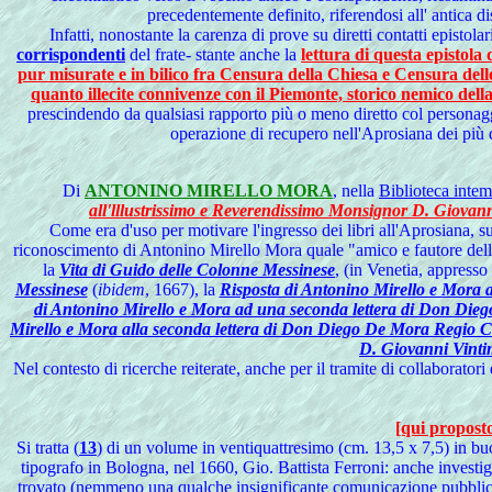
precedentemente definito, riferendosi all' antica d
Infatti, nonostante la carenza di prove su diretti contatti epist
corrispondenti
del frate- stante anche la
lettura di questa epistola
pur misurate e in bilico fra Censura della Chiesa e Censura dello
quanto illecite connivenze con il Piemonte, storico nemico del
prescindendo da qualsiasi rapporto più o meno diretto col personaggi
operazione di recupero nell'Aprosiana dei più d
Di
ANTONINO MIRELLO MORA
, nella
Biblioteca intem
all'lllustrissimo e Reverendissimo Monsignor D. Giovan
Come era d'uso per motivare l'ingresso dei libri all'Aprosiana, su
riconoscimento di Antonino Mirello Mora quale "amico e fautore dell
la
Vita di Guido delle Colonne Messinese
, (in Venetia, appresso
Messinese
(
ibidem
, 1667), la
Risposta di Antonino Mirello e Mora a
di Antonino Mirello e Mora ad una seconda lettera di Don Dieg
Mirello e Mora alla seconda lettera di Don Diego De Mora Regio Cas
D. Giovanni Vintim
Nel
contesto di ricerche reiterate, anche per il tramite di collaborato
[qui proposto
Si tratta (
13
) di un volume in ventiquattresimo (cm. 13,5 x 7,5) in bu
tipografo in Bologna, nel 1660, Gio. Battista Ferroni: anche investigan
trovato (nemmeno una qualche insignificante comunicazione pubblicit