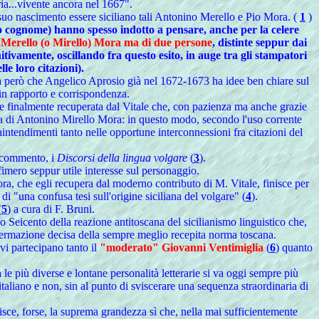
tria...vivente ancora nel 1667".
suo nascimento essere siciliano tali Antonino Merello e Pio Mora. (
1
)
pio cognome) hanno spesso indotto a pensare, anche per la celere
no Merello (o Mirello) Mora ma di due persone
, distinte seppur dai
itivamente, oscillando fra questo esito, in auge tra gli stampatori
le loro citazioni).
ta però che Angelico Aprosio già nel 1672-1673 ha idee ben chiare sul
 in rapporto e corrispondenza.
iene finalmente recuperata dal Vitale che, con pazienza ma anche grazie
raria di Antonino Mirello Mora: in questo modo, secondo l'uso corrente
aintendimenti tanto nelle opportune interconnessioni fra citazioni del
o commento, i
Discorsi della lingua volgare
(
3
).
imero seppur utile interesse sul personaggio.
a, che egli recupera dal moderno contributo di M. Vitale, finisce per
i "una confusa tesi sull'origine siciliana del volgare" (
4
).
(
5
) a cura di F. Bruni.
do Seicento della reazione antitoscana del sicilianismo linguistico che,
ffermazione decisa della sempre meglio recepita norma toscana.
vi partecipano tanto il
"moderato" Giovanni Ventimiglia
(
6
) quanto
le più diverse e lontane personalità letterarie si va oggi sempre più
italiano e non, sin al punto di sviscerare una sequenza straordinaria di
uisce, forse, la suprema grandezza sì che, nella mai sufficientemente