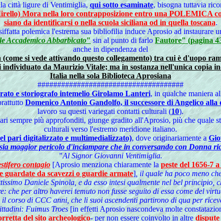
la città ligure di Ventimiglia,
qui sotto esaminate
, bisogna tuttavia ric
ello) Mora nella loro contrapposizione entro una POLEMICA concern
siano da identificarsi o nella scuola siciliana od in quella toscana
.
iffatta polemica l'estrema sua bibliofilia induce Aprosio ad instaurare 
rile Accademico Abbarbicato
"
sin al punto di farlo
Fautore" (pagina 4
anche in dipendenza del
a (come si vede attivando questo collegamento) tra cui è d'uopo r
ndividuato da Maurizio Vitale; ma in sostanza nell'unica copia ind
Italia nella sola Biblioteca Aprosiana
#####################################
erato e storiografo intemelio Girolamo Lanteri
, in qualche maniera all
prattutto
Domenico Antonio Gandolfo, il successore di Angelico alla d
lavoro su questi variegati contatti culturali (
10
).
tolari sempre più approfonditi, giunge gradito all'Aprosio, più che quale
culturali verso l'estremo meridione italiano.
el pari digitalizzato e multimedializzato)
, dove originariamente a
Gio
sia maggior pericolo d'inciampare che in conversando con Donna ri
"
Al Signor Giovanni Ventimiglia.
stifero contagio
[Aprosio menziona chiaramente la
peste del 1656-7 a
e e guardate da scavezzi o guardie armate
]
, il quale ha poco meno che
ttissimo Daniele Spinola, e da esso intesi qualmente nel bel principio, 
re: che per altro haverei temuto non fusse seguito di essa come del virt
il corso di CCC anni, che li suoi ascendenti partirono di qua per riceve
 cittadini: Fuimus Troes
[in effetti Aprosio nascondeva molte constatazioni
rretta del sito archeologico
- per non essere coinvolto in altre
dispute