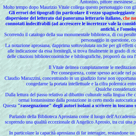
Antonino, pittore messinese...o
Molto tempo dopo Maurizio Vitale collega questo personaggio con gli i
Gli errori dei tipografi (in particolare il vezzo spagnoleggian
dispersione del letterato dal panorama letterario italiano,
che no
connotati indecifrabili (ad accrescere le incertezze vale la consi
antichi, e l'omolo
Scorrendo il catalogo della sua monumentale biblioteca, di cui peralt
personaggio in questione, col
La notazione aprosiana, dapprima sottovolutata anche per gli effetti d
alle indicazione da essa fornitegli, si trova finalmente in grado di 
delle citazioni biblioteconomiche e bibliografiche, proporrò da ora l
Il Vitale delinea compiutamente le meditazio
Per conseguenza, come spesso accade nel pano
Claudio Marazzini, concentrando in un giudizio forse non opportunata
congedarne la portata intellettuale e la cifra polemica ent
Qualche considerazio
Dalla lettura del passo relativo al dibattito culturale sulla lingua ch
ormai lontanissimo dalla postazione in certo modo autocratica
Questa
"rassegnazione" degli autori isolani a scrivere in toscano si 
Parlando della Biblioteca Aprosiana come il luogo dell'Accademia sub
scoprendo una qualità eccezionale di Angelico Aprosio, tra cui una prop
In particolare la capacità aprosiana di far interagire, restandone u