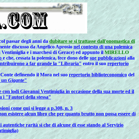
 col passar degli anni da
dubitare se si trattasse dall'onomastica di
mente discusso da Angelico Aprosio
nel contesto di una polemica
 di Ventimiglia e i marchesi di Gerace) ed appunto il
MIRELLO
io
e che, cessata la polemica, fece dono delle
sue pubblicazioni
alla
ntribuirono a far grande la "Libraria"
entro il suo
repertorio
 Conte definendo il Mora nel suo
repertorio biblioteconomico
del
o un Gigante
"
 con lodi Giovanni Ventimiglia in occasione della sua morte ed il
a i "Fautori della stessa"
sioni come qui si legge a p.308, n. 3
non esistere alcun libro che per quanto brutto non possa essere di
i autentiche rarità sì che di alcune di esse stando al Servizio
ntimiglia)