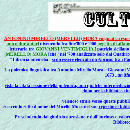
ANTONINO MIRELLO (MERELLO) MORA enigmatico esp
uno o due autori
divenendo tra fine'800 e '900
oggetto di affann
letteraria tra
GIOVANNI VENTIMIGLIA
[ patrizio sicilian
(MERELLO) MORA
[
che ( nel '700
analizzato solo dal Quadrio 
"Libraria intemelia"
sì da essere elencato da Aprosio tra i
Fau
La
polemica linguistica tra Antonino Mirello Mora e Giovanni V
1673
..un Mi
vista la citata cessione della polemica, una qualche intermediaz
dono per la biblioteca in
velenoso strale verso queste pubblic
scrivendo sotto il nome del Mirello Mora nel suo
repertorio bibli
Prescindendo dal giudizio aprosiano e dall'intrinseco valor
Bibliotec