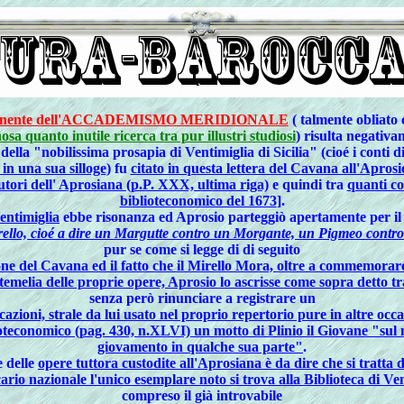
onente dell'ACCADEMISMO MERIDIONALE
( talmente obliato
osa quanto inutile ricerca tra pur illustri studiosi
)
risulta negativa
o della "nobilissima prosapia di Ventimiglia di Sicilia" (cioé i conti
in una sua silloge
) fu
citato in questa lettera del Cavana all'Apros
tori dell' Aprosiana (p.P. XXX, ultima riga)
e quindi tra
quanti co
biblioteconomico del 1673
].
entimiglia
ebbe risonanza ed Aprosio parteggiò apertamente per il
rello, cioé a dire un Margutte contro un Morgante, un Pigmeo contr
pur se come si legge di di seguito
ione del Cavana ed il fatto che il Mirello Mora, oltre a commemorare
temelia delle proprie opere, Aprosio lo ascrisse come sopra detto tr
senza però rinunciare a registrare un
azioni, strale da lui usato nel proprio repertorio pure in altre occa
oteconomico (pag. 430, n.XLVI) un motto di Plinio il Giovane "sul 
giovamento in qualche sua parte"
.
e delle
opere tuttora custodite all'Aprosiana è da dire che si tratta d
ario nazionale l'unico esemplare noto si trova alla Biblioteca di Ve
compreso il già introvabile