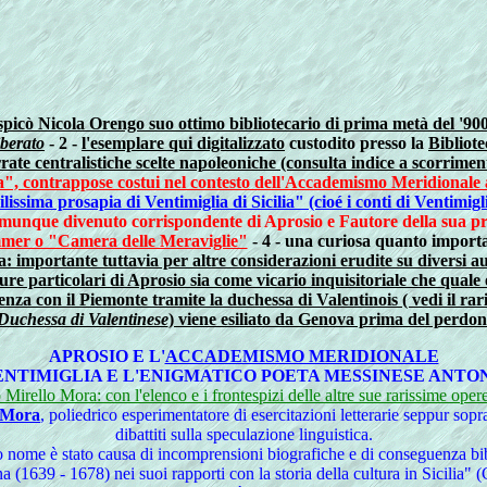
picò Nicola Orengo suo ottimo bibliotecario di prima metà del '90
berato
- 2 -
l'esemplare qui digitalizzato
custodito presso la
Bibliote
rrate centralistiche scelte napoleoniche (consulta indice a scorrime
glia", contrappose costui nel contesto dell'Accademismo Meridionale
issima prosapia di Ventimiglia di Sicilia" (cioé i conti di Ventimigl
omunque divenuto corrispondente di Aprosio e Fautore della sua prezi
r o "Camera delle Meraviglie"
- 4 - una curiosa quanto import
: importante tuttavia per altre considerazioni erudite su diversi aut
re particolari di Aprosio sia come vicario inquisitoriale che quale
venza con il Piemonte tramite la duchessa di Valentinois ( vedi il ra
Duchessa di Valentinese
) viene esiliato da Genova prima del perdo
APROSIO E L'
ACCADEMISMO MERIDIONALE
VENTIMIGLIA E L'ENIGMATICO POETA MESSINESE ANT
Mirello Mora: con l'elenco e i frontespizi delle altre sue rarissime oper
) Mora
, poliedrico esperimentatore di esercitazioni letterarie seppur sopr
dibattiti sulla speculazione linguistica.
uo nome è stato causa di incomprensioni biografiche e di conseguenza b
 (1639 - 1678) nei suoi rapporti con la storia della cultura in Sicili