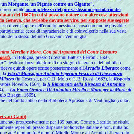
tro un Morgante, un Pigmeo contro un Gigante"
.
la presumibile
incompletezza del pur vastissimo epistolario dei
atata del 1667 in cui si possono notare con altre cose attenzioni,
to da Genova, che avrebbe dovuto servire, per supposte sue segrete
ioteca diverse opere dell'erudito messinese, cosa comunque possibile
rtigianeria) cerca di ingraziarselo e di coinvolgerlo nella sua vasta
ituto dello stesso defunto Giovanni Ventimiglia.
nino Merello e Mora, Con gli Argomenti del Conte Lissauro
aestà
, in Bologna, presso Giovanni Battista Ferroni, 1660.
re", testimonianza ulteriore di un singolo letterato e del pubblico
riceve quindi opere scritte posteriormente all'
Arcadio Liberato
: come
, la
Vita di Monsignor Antonio Viperani Vescovo di Giovenazzo
Milazzo
(in Cosenza, per G.B. Moio e G.B. Rossi, 1663), la
Risposta
vatore Novello, 1664), la
Il Rimanente della Risposta di Antonino
4), la
La Fama Oratrice Di Antonino Mirello e Mora per la Morte di
ulo Bisagni, 1665).
 che nel fondo antico della Biblioteca Aprosiana di Ventimiglia (colloc.
ei vari Canti]
numerato progressivamente per 139 pagine. Come già scritto ne risulta
iamente reperibili presso disparate biblioteche italiane e non, nulla ho
ione ad Antonino (o Antonio) Mirello Mora e all'Arcadio Liberato. In