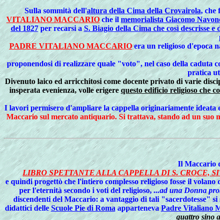
Sulla
sommità dell'
altura della Cima della Crovairola
, che 
VITALIANO MACCARIO
che il
memorialista Giacomo Navone
del 1827
per recarsi a
S. Biagio della Cima che così descrisse e
PADRE VITALIANO MACCARIO
era un religioso d'epoca n
proponendosi di realizzare quale "voto", nel caso della caduta c
pratica ut
Divenuto laico ed arricchitosi come docente privato di varie disci
insperata evenienza, volle erigere
questo edificio religioso che 
I lavori permisero d'ampliare la cappella originariamente ideata e 
Maccario sul mercato antiquario. Si trattava, stando ad un suo man
Il
Maccario do
LIBRO SPETTANTE ALLA CAPPELLA DI S. CROCE, SI
e quindi progettò che l'intiero complesso religioso fosse il volano
per l'eternità secondo i voti del religioso,
...ad una Donna prob
discendenti del Maccario: a vantaggio di tali "sacerdotesse" si 
didattici delle
Scuole Pie di Roma
apparteneva
Padre Vitaliano M
quattro sino ai