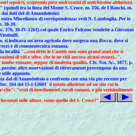
vari sepolcri, scoprendo pure molt'avanzi di antichissime abitazioni.
" (quindi tra la linea del Monte S. Croce, m. 356, de I Banchi, m.
 dai dati del di Amandolesio).
27, entro Miscellanea di corrispondenza; vedi N. Lamboglia,
Per la
p. 38-39.
oc. 376, 30-IV-1261) col quale Enrico Fulcone vendette a Giovanni
Vintimilli
.
olo, si indicava un'area agricola dove sorgeva una
Rocca
, dove si
 Croce) e di remoteatecnica romana.
la località
"...così dette le Casette non sono grand'anni che si
zioni di viti e ulive, che io ne vidi ancora alcuni avanzi..."
.
nute tombe romane, seppur di modesta qualità
. Cfr.
Not. Sc.
, 1877, p.
,
passim
: altre osservazioni di ritrovamenti provengono da una
e utile appunto.
ta dal di Amandolesio a confronto con una via piu recente per
 doc. 164 del 15-I-12601`
il notaio alludesse ad un sito cui la
ica/-che": "resti di insediamenti rurali romani, o più verisimilmente
 rinvenuti sulle alture, come quello del S. Croce?"