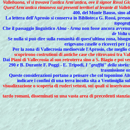
Vallebuona, vi si trovava l'antica Arm'antica, ove il signor Rossi G
Quest'Arm'antica rimaneva sui presenti territori al levante di Vall
400, del Monte Bauso, sino al
La lettera dell'Aprosio si conserva in Biblioteca G. Rossi, pres
topograf
Che il passaggio linguistico
Alma - Arma
non fosse ancora avvenuto
de Volta
u
Se nulla si può dire sulla romanità di quest'ultima zona, biso
erigevano
caselle
o ricoveri per i 
Per la zona di Vallecrosia medioevale l'Aprosio, che meglio di
scoprirono costrutioni di antiche case che ritrovansi tra Vall
Dai
Piani di Vallecrosia al suo retroterra sino a S. Biagio e poi 
290 e B. Durante F. Poggi - E. Tripodi,
I "graffiti" della storia
trasmissione or
Queste considerazioni portano a pensare che col toponimo
Al
indicare i confini di una terra incolta sita a Ventimiglia su
visualizzazione o scoperta di ruderi vetusti, sui quali si inserivan
tardo romani, disseminati su una vasta area di precedenti stanziame