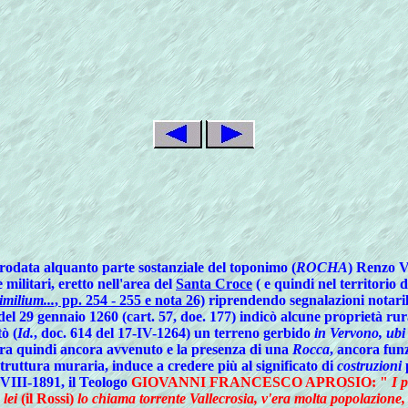
trodata alquanto parte sostanziale del toponimo (
ROCHA
) Renzo V
 militari, eretto nell'area del
Santa Croce
( e quindi nel territorio 
imilium...
, pp. 254 - 255 e nota 26)
riprendendo segnalazioni notarili
del 29 gennaio 1260 (cart. 57, doe. 177) indicò alcune proprietà rur
tò (
Id.
, doc. 614 del 17-IV-1264) un terreno gerbido
in Vervono, ubi
era quindi ancora avvenuto e la presenza di una
Rocca
, ancora fun
struttura muraria, induce a credere più al significato di
costruzioni
p
5-VIII-1891, il Teologo
GIOVANNI FRANCESCO APROSIO
: "
I p
 lei
(il Rossi)
lo chiama torrente Vallecrosia, v'era molta popolazione, 