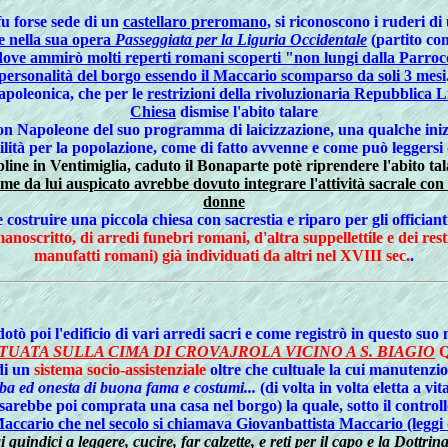
fu forse sede di un
castellaro preromano
, si riconoscono i ruderi d
 nella sua opera
Passeggiata per la Liguria Occidentale
(partito co
 dove ammirò molti reperti romani scoperti "non lungi dalla Parroc
personalità del borgo essendo il Maccario scomparso da soli 3 mesi
apoleonica, che per le
restrizioni della rivoluzionaria Repubblica L
Chiesa
dismise l'abito talare
on Napoleone del suo programma di laicizzazione, una qualche inizi
ilità per la popolazione, come di fatto avvenne e come può leggersi 
pline in Ventimiglia, caduto il Bonaparte potè riprendere l'abito ta
come da lui auspicato avrebbe dovuto integrare l'attività sacrale co
donne
costruire una piccola chiesa con sacrestia e riparo per gli officiant
oscritto, di arredi funebri romani, d'altra suppellettile e dei res
manufatti romani) già individuati da altri nel XVIII sec.
.
tò poi l'edificio di vari arredi sacri e come registrò in questo suo
TUATA SULLA CIMA DI CROVAJROLA VICINO A S. BIAGIO
Q
 di un
sistema socio-assistenziale
oltre che cultuale la cui manutenzio
a ed onesta di buona fama e costumi...
(di volta in volta eletta a vi
sarebbe poi comprata una casa nel borgo) la quale, sotto il controll
accario che nel secolo si chiamava Giovanbattista Maccario (leggi 
 quindici a leggere, cucire, far calzette, e reti per il capo e la Dottrina