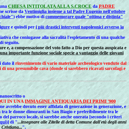
i una
CHIESA INTITOLATA ALLA S.CROCE
da
PADRE
me scrisse da
Ventimiglia insieme a tal Padre Eugenio nell'ottobre
chiale"
) ebbe motivo di
commemorare quale "ottima e distinta"
.
igure
e quindi per
i più drastici interventi napoleonici avverso la
ativa che coniugasse alla sacralità l'espletamento di una qualche
di seguito.
lare e, a compensazione del voto fatto a Dio per questa auspicata e
n una importante funzione sociale specie a vantaggio delle giovani
i dato il
rinvenimento di vario materiale archeologico venduto dal
ti di una presumibile cava (donde si sarebbero ricavati sarcofagi e
 manoscritto o
UI IN UNA
IMMAGINE ANTIQUARIA DEI PRIMI '900
ne avrebbe dovuto esser affidata di generazione in generazione, e
ta tra le donne dimoranti in San Biagio e preferibilmente tra le
o del parroco locale, si sarebbe anche onerata [secondo i criteri
qui)
] di "
...insegnare alle Zitelle di detta Comune dall'età degli anni
 Cristiana...
".