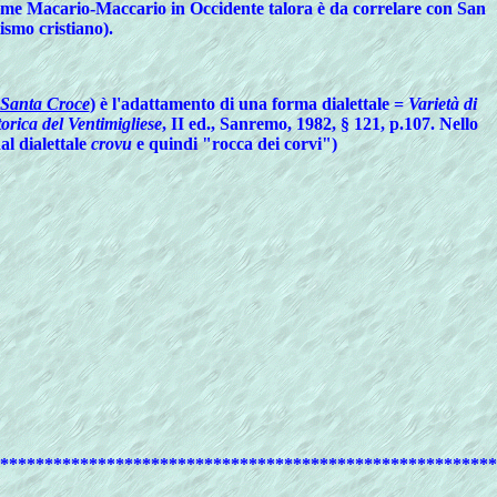
nome Macario-Maccario in Occidente talora è da correlare con San
ismo cristiano).
Santa Croce
) è l'adattamento di una forma dialettale =
Varietà di
torica del Ventimigliese
, II ed., Sanremo, 1982, § 121, p.107.
Nello
al dialettale
crovu
e quindi "rocca dei corvi")
********************************************************