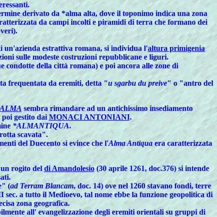
ressanti.
termine derivato da *alma alta, dove il toponimo indica una zona
ratterizzata da campi incolti e piramidi di terra che formano dei
veri).
di un'azienda estrattiva romana, si individua l'
altura primigenia
oni sulle modeste costruzioni repubblicane e liguri.
e condotte della città romana) e poi ancora alle zone di
tta frequentata da eremiti, detta "
u sgarbu du preive
" o "antro del
ALMA
sembra rimandare ad un antichissimo insediamento
 poi gestito dai
MONACI ANTONIANI
.
mine
*ALMANTIQUA
.
grotta scavata".
enti del Duecento si evince che l'
Alma Antiqua
era caratterizzata
un rogito del
di Amandolesio
(30 aprile 1261, doc.376) si intende
ati.
e" (
ad Terram Blancam
, doc. 14) ove nel 1260 stavano fondi, terre
 sec. a tutto il Medioevo, tal nome ebbe la funzione geopolitica di
ecisa zona geografica.
lmente all' evangelizzazione degli eremiti orientali su gruppi di