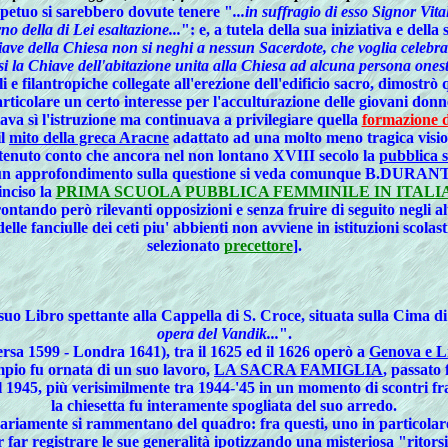
petuo si sarebbero dovute tenere "
...in suffragio di esso Signor Vit
o della di Lei esaltazione...
": e, a tutela della sua iniziativa e dell
ave della Chiesa non si neghi a nessun Sacerdote, che voglia celebrar
la Chiave dell'abitazione unita alla Chiesa ad alcuna persona onesta ch
i e filantropiche collegate all'erezione dell'edificio sacro, dimostr
articolare un certo interesse per l'
acculturazione delle giovani donn
va sì l'
istruzione
ma continuava a privilegiare quella
formazione do
il
mito della greca Aracne
adattato ad una molto meno tragica visione
tenuto conto che ancora nel non lontano XVIII secolo la
pubblica 
un approfondimento sulla questione si veda comunque B.DURANTE-
inciso la
PRIMA SCUOLA PUBBLICA FEMMINILE IN ITALI
rontando però rilevanti opposizioni e senza fruire di seguito negli alt
delle
fanciulle dei ceti piu' abbienti
non avviene in istituzioni scola
selezionato
precettore
].
el suo Libro spettante alla Cappella di S. Croce, situata sulla Cima 
opera del Vandik...
".
sa 1599 - Londra 1641), tra il 1625 ed il 1626 operò a
Genova e Li
pio fu ornata di un suo lavoro,
LA SACRA FAMIGLIA
, passato 
il 1945, più verisimilmente tra 1944-'45 in un momento di scontri fra
la chiesetta fu interamente spogliata del suo arredo.
he variamente si rammentano del quadro: fra questi, uno in particol
er far registrare le sue generalità ipotizzando una misteriosa "ritor