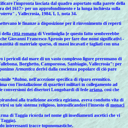
ficare l'impronta lasciata dal quadro asportato sulla parete della
pera del 1617> per un approfondimento e la lunga inchiesta sulla
troterra"
, Vallecrosia, 1984, I, 1, nota 34.
mettevano le finanze a disposizione per il rinvenimento di reperti
i della
città romana
di Ventimiglia [e questo fatto sembrerebbe
 anche Giovanni Francesco Aprosio per fare due nomi significativi -
uantità di materiale sparso, di massi incavati e tagliati con una
o i pericoli dal mare di un vasto complesso ligure preromano di
 "Vallebona, Borghetto, Camporosso, Sanbiagio, Vallecrosia": per
 toponimo
Armantica
derivi dalla coscienza popolare di ciò pare
 simile
*Balma
, nell'accezione specifica di riparo eremitico.
a con l'installazione di quartieri militari in collegamento ad
e le conversioni dei disertori Longobardi di fede
ariana
, così che
pirandosi alla tradizione ascetica egiziana, aveva condotto vita di
si su tale sistema religioso, intensificandovi l'innesto di
monaci
i Arma di Taggia ricorda nel nome gli insediamenti ascetici che vi
 Taggia).
rdo interessanti tracce toponomastiche.