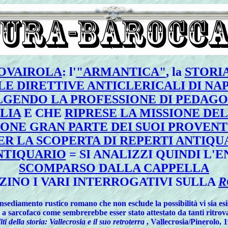
OVAIROLA
: l'
"ARMANTICA"
, la
STORIA
LE DIRETTIVE ANTICLERICALI DI NA
GENDO LA PROFESSIONE DI PEDAGO
LIA
E CHE
RIPRESE LA MISSIONE DE
ONE GRAN PARTE DEI SUOI PROVENTI
PER LA SCOPERTA DI REPERTI ANTIQ
NTIQUARIO
= SI ANALIZZI QUINDI L'
SCOMPARSO DALLA CAPPELLA
ZINO I VARI INTERROGATIVI SULLA
R
nsediamento rustico romano che non esclude la possibilità vi sia esi
ture a sarcofaco come sembrerebbe esser stato attestato da tanti r
iti della storia: Vallecrosia e il suo retroterra
, Vallecrosia/Pinerolo, 19