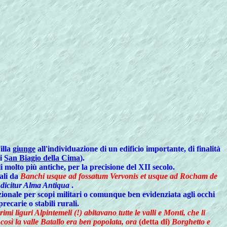
illa
giunge
all'individuazione di un edificio importante, di finalità
di
San Biagio della Cima
).
 molto più antiche, per la precisione del XII secolo.
ali da
Banchi usque ad fossatum Vervonis et usque ad Rocham de
 dicitur Alma Antiqua
.
zionale per scopi militari o comunque ben evidenziata agli occhi
recarie o stabili rurali.
rimi liguri Alpintemeli (!) abitavano tutte le valli e Monti, che li
così la valle Batallo era ben popolata, ora
(detta di)
Borghetto e