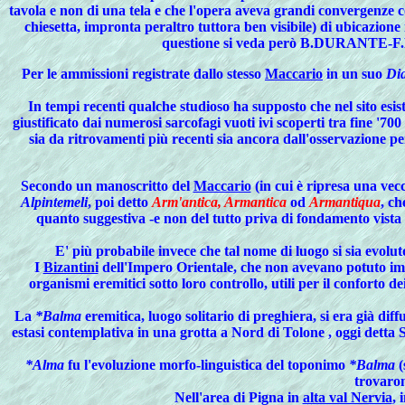
tavola e non di una tela e che l'opera aveva grandi convergenze
chiesetta, impronta peraltro tuttora ben visibile) di ubicazion
questione si veda però B.DURANTE
Per le ammissioni registrate dallo stesso
Maccario
in un suo
Dia
In tempi recenti qualche studioso ha supposto che nel sito esist
giustificato dai numerosi sarcofagi vuoti ivi scoperti tra fine '7
sia da ritrovamenti più recenti sia ancora dall'osservazione per
Secondo
un manoscritto del
Maccario
(in cui è ripresa una vec
Alpintemeli
, poi detto
Arm'antica, Armantica
od
Armantiqua
, ch
quanto suggestiva -e non del tutto priva di fondamento vista l
E' più probabile invece che tal nome di luogo si sia evolu
I
Bizantini
dell'Impero Orientale, che non avevano potuto impe
organismi eremitici sotto loro controllo, utili per il conforto d
La
*Balma
eremitica, luogo solitario di preghiera, si era già dif
estasi contemplativa in una grotta a Nord di Tolone , oggi detta S
*Alma
fu l'evoluzione morfo-linguistica del toponimo
*Balma
(
trovaron
Nell'area di Pigna in
alta val Nervia
, 