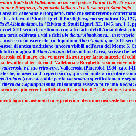
iovanni Battista di Vallebuona in un suo podere l'anno 1839 ritrovava 
ebuona e Borghetto, da ponente Vallecrosia e forse un pò Sambiagio...
l'area di Vallebona e Borghetto, fatto che sembrerebbe confermato
so l'Ist. Intern. di Studi Liguri di Bordighera, con segnatura IX, 1
ia di Albintimilium
, in "Rivista di Studi Liguri, XI, 1945, nn. 1-3, p
 nel XIII secolo lo testimonia un altro atto del di Amandolesio (d
na terra coltivata a viti e fichi
ubi dicitur Almablanca... in territorio 
gna invece riconoscere che col toponimo
Alma Antiqua
, nel XIII sec
pastori di antica tradizione (ancora visibili nell'area del Monte S.
 tutti indagò sull'
Alma Antiqua
delineandone l'area, scrisse che nel
ecrosia ed il mare, che vennero distrutte per farne macerie di coltiva
verso levante sul territorio di Vallebona e Borghetto si sono rinve
: Vallecrosia e il suo retroterra
, Vallecrosia (Pinerolo), 1984, cap. I-II
ale che, in assenza di reperti sicuri, qui ci si limita a ricordare com
ma Antiqua
(come accadde per la
via antiqua
specificatamente segna
l rilievo
ad Cagalupum
sulla cui sommità esisteva pure una
Rocha
:
o strutture più recenti, attribuiva il concetto di "costruzione/-i ant
nti liguri incastonati tra le protezioni dei numerosi castellari ivi