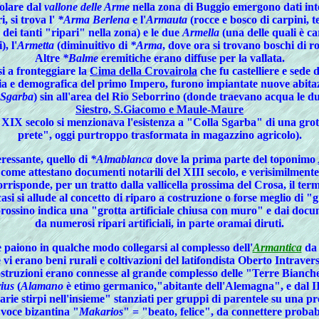
colare dal
vallone delle Arme
nella zona di Buggio emergono dati inte
i, si trova l'
*Arma Berlena
e l'
Armauta
(rocce e bosco di carpini, 
 dei tanti "ripari" nella zona) e le due
Armella
(una delle quali è ca
), l'
Armetta
(diminuitivo di
*Arma
, dove ora si trovano boschi di ro
Altre
*Balme
eremitiche erano diffuse per la vallata.
si a fronteggiare la
Cima della Crovairola
che fu castelliere e sede 
zia e demografica del primo Impero, furono impiantate nuove abitazi
 Sgarba
) sin all'area del Rio Seborrino (donde traevano acqua le du
Siestro, S.Giacomo e Maule-Maure
del XIX secolo si menzionava l'esistenza a "Colla Sgarba" di una gro
prete", oggi purtroppo trasformata in magazzino agricolo).
ressante, quello di
*Almablanca
dove la prima parte del toponimo
 come attestano documenti notarili del XIII secolo, e verisimilmente
rrisponde, per un tratto dalla vallicella prossima del Crosa, il ter
asi si allude al concetto di riparo a costruzione o forse meglio di "
orossino indica una "grotta artificiale chiusa con muro" e dai docum
da numerosi ripari artificiali, in parte oramai diruti.
me paiono in qualche modo collegarsi al complesso dell'
Armantica
da 
 vi erano beni rurali e coltivazioni del latifondista Oberto Intravers
costruzioni erano connesse al grande complesso delle "Terre Bianch
ius
(
Alamano
è etimo germanico,"abitante dell'Alemagna", e dal III
arie stirpi nell'insieme" stanziati per gruppi di parentele su una pr
 voce bizantina "
Makarios
" = "beato, felice", da connettere probabi