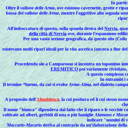
In parti
Oltre il
vallone delle Arme
, ove esistono cavernette, grotte e ripar
bassa del
vallone delle Arme
, mentre l'aggettivo alto segnala uno
ripari
All'imboccatura di questa, sulla sponda destra del
Nervia
, qua
della città di Nervia
ove, durante l'espansione edili
Per una vasta sezione geografica, da questo sito (
Colla
esistevano molti ripari ideali per la vita ascetica (ancora a fine 
Procedendo
sin a Camporosso si incontra un toponimo inte
EREMITICO
poi variamente rivisitato,
A questo complesso co
In entrambi i c
Il termine
*barma
, da cui si evolse
Arma-Alma
, nel dialetto camp
A
proposito dell'
Almablanca
, la cui positura ed il cui stesso no
che
Il nome "bianca" dipendeva dal fatto che il riparo o le vecchie 
coltivate ad alberi, gerbidi di una o più famiglie
Alamano e Macar
indicare "uomini di v
Maccario-Macario
deriva al contrario da un'elaborazione della