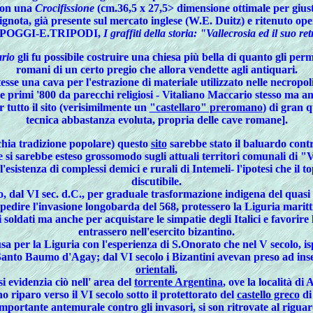
 con una
Crocifissione
(cm.36,5 x 27,5> dimensione ottimale per giusti
e ignota, già presente sul mercato inglese (W.E. Duitz) e ritenuto o
-F.POGGI-E.TRIPODI,
I graffiti della storia: "Vallecrosia ed il suo re
rio
gli fu possibile costruire una chiesa più bella di quanto gli per
romani di un certo pregio che allora vendette agli antiquari.
esse una cava per l'estrazione di materiale utilizzato nelle necropol
00 e primi '800 da parecchi religiosi - Vitaliano Maccario stesso ma
 tutto il sito (verisimilmente un
"castellaro" preromano
) di gran q
tecnica abbastanza evoluta, propria delle cave romane].
chia tradizione popolare) questo
sito
sarebbe stato il baluardo contr
e si sarebbe esteso grossomodo sugli attuali territori comunali di
'esistenza di complessi demici e rurali di Intemeli- l'ipotesi che il
discutibile.
to, dal VI sec. d.C., per graduale trasformazione indigena del quasi
dire l'invasione longobarda del 568, protessero la Liguria marittim
ei soldati ma anche per acquistare le simpatie degli Italici e favorir
entrassero nell'esercito bizantino.
fusa per la Liguria con l'esperienza di S.Onorato che nel V secolo, is
anto Baumo d'Agay; dal VI secolo i Bizantini avevan preso ad inserir
orientali
,
si evidenzia ciò nell' area del
torrente Argentina
, ove la località d
o riparo verso il VI secolo sotto il protettorato del
castello greco
di
importante antemurale contro gli invasori, si son ritrovate al rigua