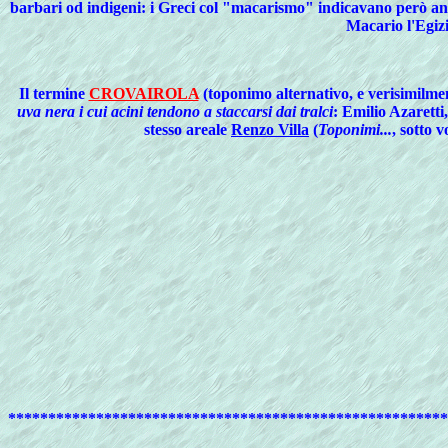
barbari od indigeni: i Greci col "macarismo" indicavano però an
Macario l'Egizi
Il
termine
CROVAIROLA
(toponimo alternativo, e verisimilmen
uva nera i cui acini tendono a staccarsi dai tralci
: Emilio Azaretti
stesso areale
Renzo Villa
(
Toponimi...
, sotto 
*******************************************************