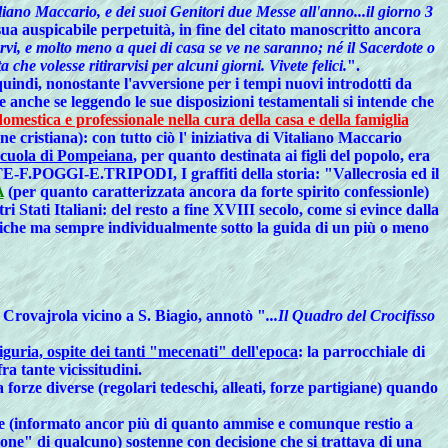
aliano Maccario, e dei suoi Genitori due Messe all'anno...il giorno 3
a sua auspicabile perpetuità, in fine del citato manoscritto ancora
vi, e molto meno a quei di casa se ve ne saranno; né il Sacerdote o
e volesse ritirarvisi per alcuni giorni. Vivete felici.
".
ò quindi, nonostante l'avversione per i tempi nuovi introdotti da
e
anche se leggendo le sue
disposizioni testamentali
si intende che
mestica e professionale nella cura della casa e della famiglia
 cristiana): con tutto ciò l' iniziativa di
Vitaliano Maccario
scuola di Pompeiana
, per quanto destinata ai figli del popolo, era
F.POGGI-E.TRIPODI, I graffiti della storia: "Vallecrosia ed il
A
(per quanto caratterizzata ancora da forte spirito confessionle)
ri Stati Italiani: del resto a fine XVIII secolo, come si evince dalla
stiche ma sempre individualmente sotto la guida di un più o meno
di Crovajrola vicino a S. Biagio, annotò "
...Il Quadro del Crocifisso
guria, ospite dei tanti "mecenati" dell'epoca
: la parrocchiale di
fra tante vicissitudini.
 forze diverse (regolari tedeschi, alleati, forze partigiane) quando
are (informato ancor più di quanto ammise e comunque restio a
sione" di qualcuno) sostenne con decisione che si trattava di una