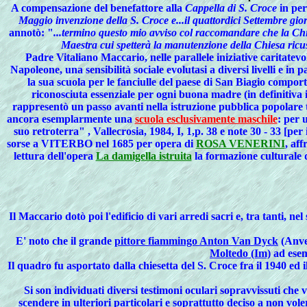
A compensazione del benefattore alla
Cappella di S. Croce
in per
Maggio invenzione della S. Croce e...il quattordici Settembre giorn
annotò: "
...termino questo mio avviso col raccomandare che la Chi
Maestra cui spetterà la manutenzione della Chiesa ricusi 
Padre Vitaliano Maccario, nelle parallele iniziative caritatevol
Napoleone, una sensibilità sociale evolutasi a diversi livelli e in p
la sua
scuola per le fanciulle del paese di San Biagio
comporta
riconosciuta
essenziale
per ogni
buona madre
(in definitiva 
rappresentò un passo avanti nella
istruzione pubblica popolare
ancora esemplarmente una
scuola esclusivamente maschile
: per 
suo retroterra" , Vallecrosia, 1984, I, 1,p. 38 e note 30 - 33 [per 
sorse a VITERBO nel 1685 per opera di
ROSA VENERINI
, aff
lettura dell'opera
La damigella istruita
la formazione culturale 
Il
Maccario dotò poi l'edificio di vari arredi sacri e, tra tanti, n
E' noto che il grande
pittore fiammingo Anton Van Dyck
(Anver
Moltedo (Im)
ad esem
Il quadro fu asportato dalla chiesetta del S. Croce fra il 1940 ed 
Si son individuati diversi testimoni oculari sopravvissuti c
scendere in ulteriori particolari e soprattutto deciso a non vol