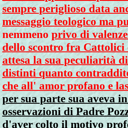
sempre periglioso data anc
messaggio teologico ma pur
nemmeno
privo di valenze
dello scontro fra Cattolic
attesa la sua peculiarità di
distinti quanto contraddit
che all' amor profano e la
per sua parte sua aveva in
osservazioni di Padre Poz
d'aver colto il motivo prof