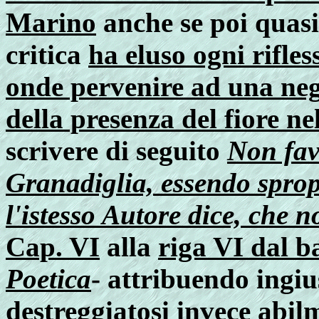
Marino
anche se poi quasi
critica
ha eluso ogni rifle
onde pervenire ad una neg
della presenza del fiore n
scrivere di seguito
Non fave
Granadiglia, essendo sprop
l'istesso Autore dice, che n
Cap. VI
alla
riga VI dal b
Poetica
- attribuendo ingiu
destreggiatosi invece abilm