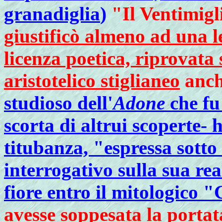
granadiglia
)
"Il Ventimigl
giustificò almeno ad una l
licenza poetica, riprovata
aristotelico stiglianeo
anch
studioso dell'
Adone
che fu
scorta di altrui scoperte-
titubanza, "espressa sotto
interrogativo sulla sua rea
fiore entro il mitologico 
avesse soppesata la portat