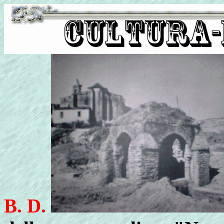
B. D.