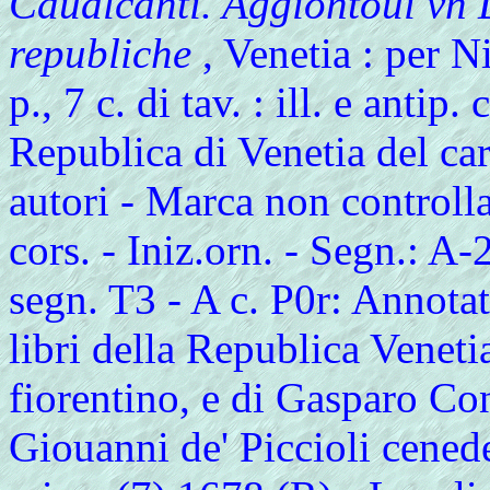
Caualcanti. Aggiontoui vn D
republiche
, Venetia : per N
p., 7 c. di tav. : ill. e antip.
Republica di Venetia del card
autori - Marca non controlla
cors. - Iniz.orn. - Segn.: A
segn. T3 - A c. P0r: Annotat
libri della Republica Venet
fiorentino, e di Gasparo Con
Giouanni de' Piccioli cenede