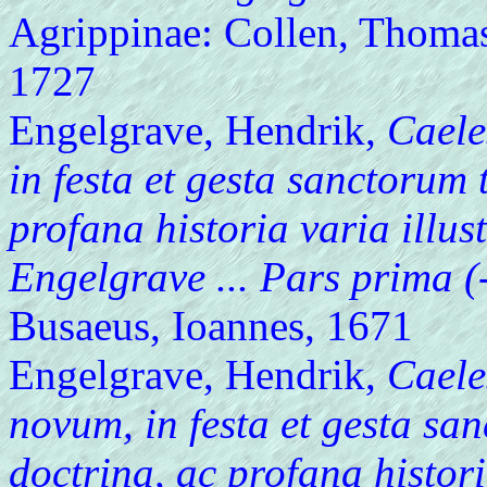
Agrippinae: Collen, Thoma
1727
Engelgrave, Hendrik,
Caele
in festa et gesta sanctorum 
profana historia varia illu
Engelgrave ... Pars prima (
Busaeus, Ioannes, 1671
Engelgrave, Hendrik,
Caeles
novum, in festa et gesta sa
doctrina, ac profana histori