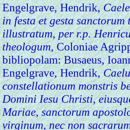
Engelgrave, Hendrik,
Caele
in festa et gesta sanctorum 
illustratum, per r.p. Henric
theologum
, Coloniae Agri
bibliopolam: Busaeus, Ioan
Engelgrave, Hendrik,
Caelu
constellationum monstris b
Domini Iesu Christi, eiusque
Mariae, sanctorum apostol
virginum, nec non sacrarum