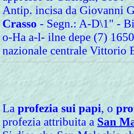
Antip. incisa da Giovanni G
Crasso
- Segn.: A-D\1" - Bi
o-Ha a-l- ilne depe (7) 1650
nazionale centrale Vittorio
La
profezia sui papi
, o
pro
profezia attribuita a
San Ma