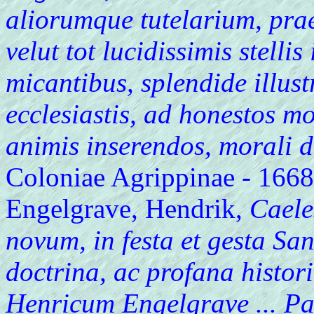
aliorumque tutelarium, praec
velut tot lucidissimis stelli
micantibus, splendide illus
ecclesiastis, ad honestos m
animis inserendos, morali d
Coloniae Agrippinae - 166
Engelgrave, Hendrik,
Caele
novum, in festa et gesta Sa
doctrina, ac profana histori
Henricum Engelgrave ... Pa