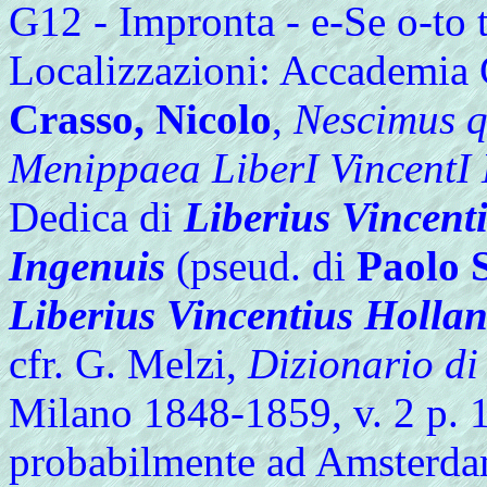
G12 - Impronta - e-Se o-to 
Localizzazioni: Accademia 
Crasso, Nicolo
,
Nescimus qu
Menippaea LiberI VincentI
Dedica di
Liberius Vincent
Ingenuis
(pseud. di
Paolo 
Liberius Vincentius Holla
cfr. G. Melzi,
Dizionario d
Milano 1848-1859, v. 2 p. 
probabilmente ad Amsterdam