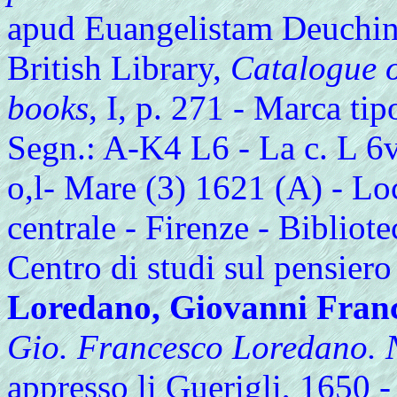
apud Euangelistam Deuchinum
British Library,
Catalogue o
books
, I, p. 271 - Marca tip
Segn.: A-K4 L6 - La c. L 6v 
o,l- Mare (3) 1621 (A) - Lo
centrale - Firenze - Bibliot
Centro di studi sul pensiero
Loredano, Giovanni Fran
Gio. Francesco Loredano. 
appresso li Guerigli, 1650 - 