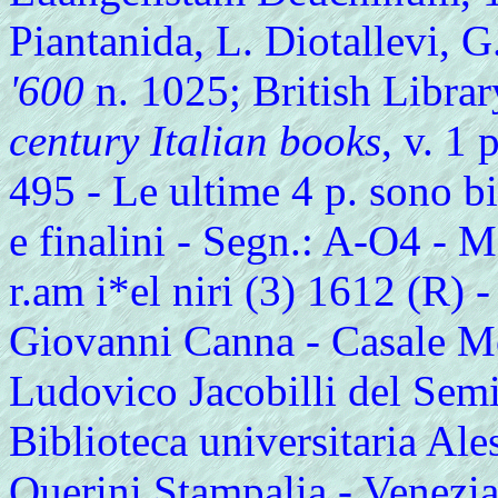
Piantanida, L. Diotallevi, G
'600
n. 1025; British Librar
century Italian books
, v. 1
495 - Le ultime 4 p. sono bia
e finalini - Segn.: A-O4 - M
r.am i*el niri (3) 1612 (R) 
Giovanni Canna - Casale Mo
Ludovico Jacobilli del Semi
Biblioteca universitaria Al
Querini Stampalia - Venezi