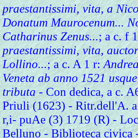
praestantissimi, vita, a
Nico
Donatum Maurocenum... Notis
Catharinus Zenus...
; a c. f 
praestantissimi, vita, aucto
Lollino...
; a c. A 1 r:
Andrea
Veneta ab anno 1521 usque
tributa
- Con dedica, a c. A
Priuli (1623) - Ritr.dell'A. 
r,i- puAe (3) 1719 (R) - Loc
Belluno - Biblioteca civica 