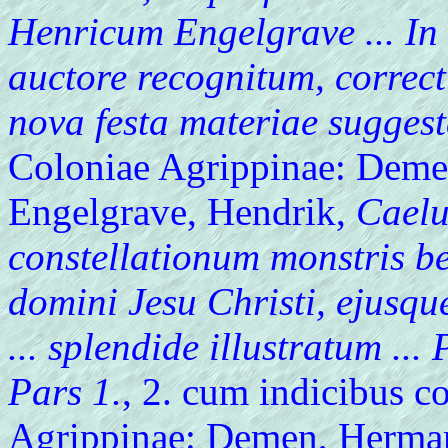
Henricum Engelgrave ... In 
auctore recognitum, correc
nova festa materiae suggest
Coloniae Agrippinae: Dem
Engelgrave, Hendrik,
Caelu
constellationum monstris b
domini Jesu Christi, ejusque
... splendide illustratum ...
Pars 1.
, 2. cum indicibus c
Agrippinae: Demen, Herma