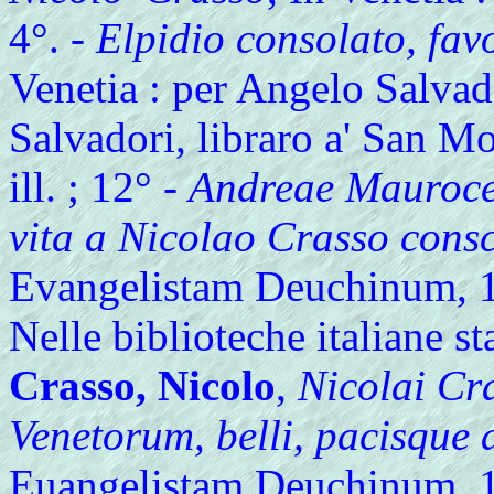
4°. -
Elpidio consolato, favo
Venetia : per Angelo Salvad
Salvadori, libraro a' San Mo
ill. ; 12° -
Andreae Mauroceni
vita a Nicolao Crasso consc
Evangelistam Deuchinum, 1
Nelle biblioteche italiane s
Crasso, Nicolo
,
Nicolai Cra
Venetorum, belli, pacisque a
Euangelistam Deuchinum, 161