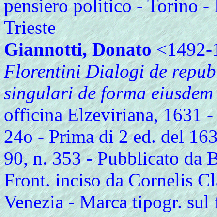
pensiero politico - Torino - 
Trieste
Giannotti, Donato
<1492-
Florentini Dialogi de repub
singulari de forma eiusdem 
officina Elzeviriana, 1631 - 4,
24o - Prima di 2 ed. del 16
90, n. 353 - Pubblicato da
Front. inciso da Cornelis C
Venezia - Marca tipogr. sul f