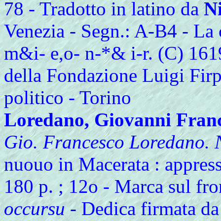
78 - Tradotto in latino da
N
Venezia - Segn.: A-B4 - La 
m&i- e,o- n-*& i-r. (C) 161
della Fondazione Luigi Firp
politico - Torino
Loredano, Giovanni Fran
Gio. Francesco Loredano. 
nuouo in Macerata : appress
180 p. ; 12o - Marca sul fro
occursu
- Dedica firmata d