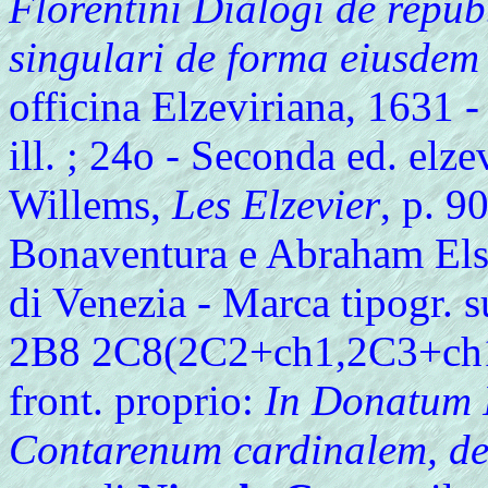
Florentini Dialogi de repub
singulari de forma eiusdem 
officina Elzeviriana, 1631 - 4
ill. ; 24o - Seconda ed. elze
Willems,
Les Elzevier
, p. 9
Bonaventura e Abraham Else
di Venezia - Marca tipogr. s
2B8 2C8(2C2+ch1,2C3+ch1,
front. proprio:
In Donatum 
Contarenum cardinalem, de 