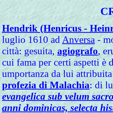
C
Hendrik (Henricus - Hein
luglio 1610 ad
Anversa
- mo
città: gesuita,
agiografo
, e
cui fama per certi aspetti è 
umportanza da lui attribuita
profezia di Malachia
: di l
evangelica sub velum sac
anni dominicas, selecta his