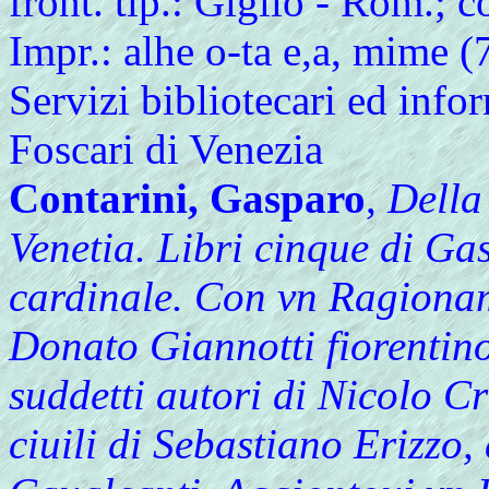
front. tip.: Giglio - Rom.; 
Impr.: alhe o-ta e,a, mime (
Servizi bibliotecari ed infor
Foscari di Venezia
Contarini, Gasparo
,
Della 
Venetia. Libri cinque di Ga
cardinale. Con vn Ragionam
Donato Giannotti fiorentino
suddetti autori di Nicolo Cr
ciuili di Sebastiano Erizzo