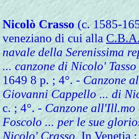
Nicolò Crasso
(c. 1585-165
veneziano di cui alla
C.B.A
navale della Serenissima re
... canzone di Nicolo' Tasso
1649 8 p. ; 4°. -
Canzone all
Giovanni Cappello ... di Ni
c. ; 4°. -
Canzone all'Ill.mo
Foscolo ... per le sue glori
Nicolo' Crasso
, In Venetia 