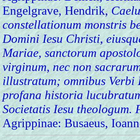
Engelgrave, Hendrik,
Caelum
constellationum monstris b
Domini Iesu Christi, eiusque
Mariae, sanctorum apostol
virginum, nec non sacrarum 
illustratum; omnibus Verbi D
profana historia lucubratu
Societatis Iesu theologum.
Agrippinae: Busaeus, Ioan