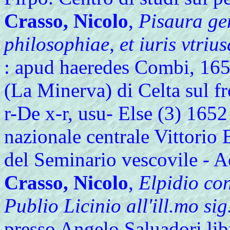
Crasso, Nicolo
,
Pisaura ge
philosophiae, et iuris vtriu
: apud haeredes Combi, 1652
(La Minerva) di Celta sul fr
r-De x-r, usu- Else (3) 1652
nazionale centrale Vittorio
del Seminario vescovile - 
Crasso, Nicolo
,
Elpidio con
Publio Licinio all'ill.mo si
presso Angelo Saluadori lib