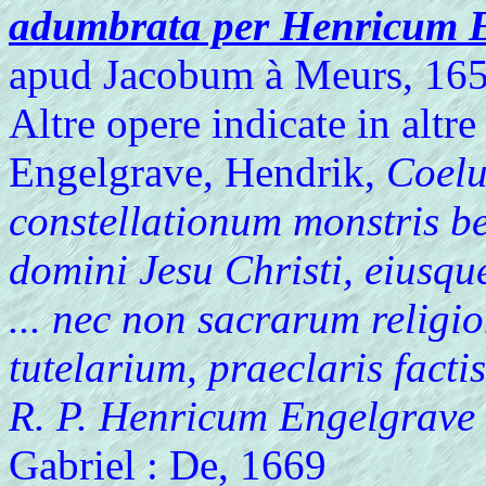
adumbrata per Henricum E
apud Jacobum à Meurs, 1655-
Altre opere indicate in altr
Engelgrave, Hendrik,
Coelu
constellationum monstris b
domini Jesu Christi, eiusqu
... nec non sacrarum relig
tutelarium, praeclaris factis
R. P. Henricum Engelgrave .
Gabriel : De, 1669