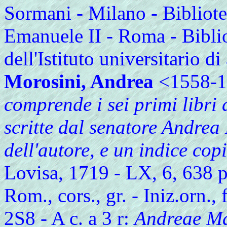
Sormani - Milano - Bibliote
Emanuele II - Roma - Biblio
dell'Istituto universitario di
Morosini, Andrea
<1558-1
comprende i sei primi libri 
scritte dal senatore Andrea
dell'autore, e un indice cop
Lovisa, 1719 - LX, 6, 638 p. 
Rom., cors., gr. - Iniz.orn.,
2S8 - A c. a 3 r:
Andreae Ma