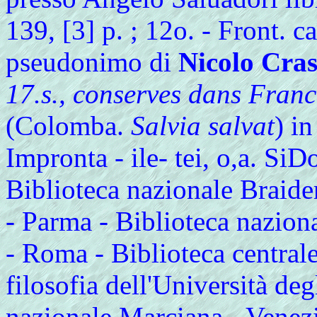
139, [3] p. ; 12o. - Front. c
pseudonimo di
Nicolo Cra
17.s., conserves dans Franc
(Colomba.
Salvia salvat
) i
Impronta - ile- tei, o,a. Si
Biblioteca nazionale Braide
- Parma - Biblioteca nazion
- Roma - Biblioteca centrale 
filosofia dell'Università deg
nazionale Marciana - Venez