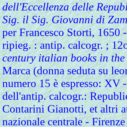
dell'Eccellenza delle Republi
Sig. il Sig. Giovanni di Zam
per Francesco Storti, 1650 - 
ripieg. : antip. calcogr. ; 12
century italian books in the
Marca (donna seduta su leone
numero 15 è espresso: XV -
dell'antip. calcogr.: Republi
Contarini Gianotti, et altri 
nazionale centrale - Firenz