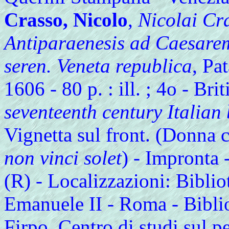
Crasso, Nicolo
,
Nicolai Cras
Antiparaenesis ad Caesare
seren. Veneta republica
, Pa
1606 - 80 p. : ill. ; 4o - Bri
seventeenth century Italian
Vignetta sul front. (Donna c
non vinci solet
) - Impronta 
(R) - Localizzazioni: Biblio
Emanuele II - Roma - Bibli
Firpo. Centro di studi sul p