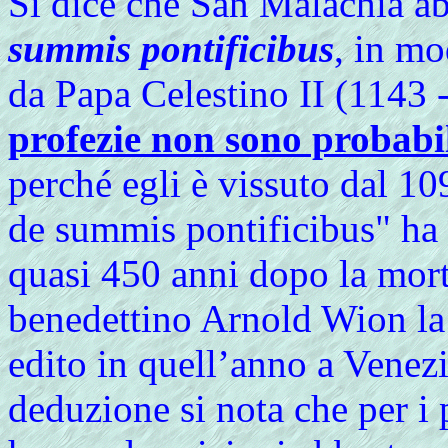
Si dice che San Malachia ab
summis pontificibus
, in mo
da Papa Celestino II (1143 
profezie non sono probabil
perché egli è vissuto dal 10
de summis pontificibus" ha i
quasi 450 anni dopo la morte
benedettino Arnold Wion la
edito in quell’anno a Venez
deduzione si nota che per i 