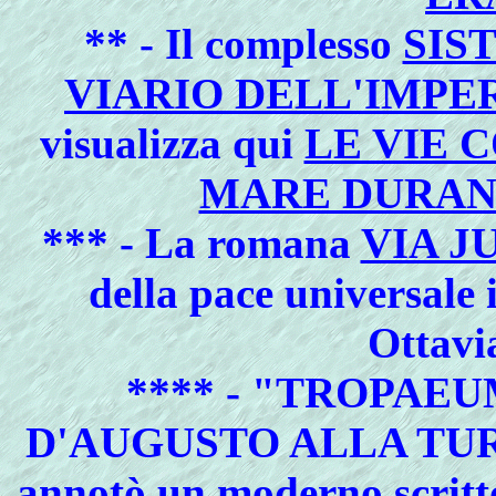
** - Il complesso
SIS
VIARIO DELL'IMPE
visualizza qui
LE VIE 
MARE DURAN
*** - La romana
VIA J
della pace universale
Ottavi
**** -
"TROPAEU
D'AUGUSTO ALLA TUR
annotò un moderno scritt