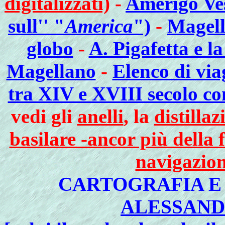
digitalizzati)
-
Amerigo Vesp
sull'' "
America
")
-
Magell
globo
-
A. Pigafetta e l
Magellano
-
Elenco di via
tra XIV e XVIII secolo co
vedi gli
anelli
, la
distillaz
basilare -ancor più della 
navigazion
CARTOGRAFIA E
ALESSAND