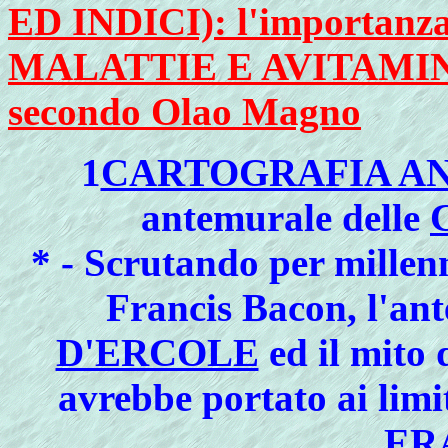
ED INDICI): l'importa
MALATTIE E AVITAMI
secondo Olao Magno
1
CARTOGRAFIA A
antemurale delle
* - Scrutando per mill
Francis Bacon, l'an
D'ERCOLE
ed il mito 
avrebbe portato ai limi
ER