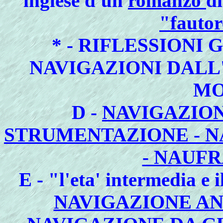
inglese d'un
romanzo
d
"fautor
* - RIFLESSIONI 
NAVIGAZIONI DALL
MO
D -
NAVIGAZION
STRUMENTAZIONE - NA
- NAUFR
E - "l'eta' intermedia e
NAVIGAZIONE A