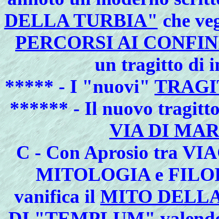
DELLA TURBIA"
che veg
PERCORSI AI CONFINI
un tragitto di 
***** - I "nuovi"
TRAGI
****** - Il nuovo tragitto
VIA DI MA
C - Con Aprosio tra 
MITOLOGIA e FILOL
vanifica il
MITO DELLA
DI "TEMPLUM" valendo