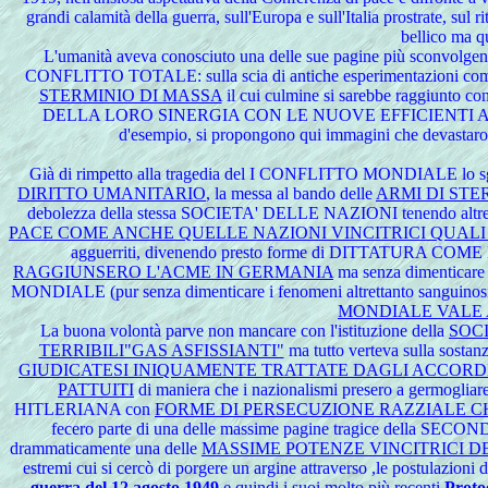
grandi calamità della guerra, sull'Europa e sull'Italia prostrate, sul 
bellico ma q
L'umanità aveva conosciuto una delle sue pagine più sconvolgente, 
CONFLITTO TOTALE: sulla scia di antiche esperimentazioni com
STERMINIO DI MASSA
il cui culmine si sarebbe raggiunto 
DELLA LORO SINERGIA CON LE NUOVE EFFICIENTI ARMI DELL'A
d'esempio, si propongono qui immagini che devastarono
Già di rimpetto alla tragedia del I CONFLITTO MONDIALE lo sgom
DIRITTO UMANITARIO
, la messa al bando delle
ARMI DI STE
debolezza della stessa SOCIETA' DELLE NAZIONI tenendo altresì c
PACE COME ANCHE QUELLE NAZIONI VINCITRICI QUALI L
agguerriti, divenendo presto forme di DITTATURA C
RAGGIUNSERO L'ACME IN GERMANIA
ma senza dimenticare q
MONDIALE (pur senza dimenticare i fenomeni altrettanto sanguinosi
MONDIALE VALE 
La buona volontà parve non mancare con l'istituzione della
SOC
TERRIBILI"GAS ASFISSIANTI"
ma tutto verteva sulla sosta
GIUDICATESI INIQUAMENTE TRATTATE DAGLI ACCORDI 
PATTUITI
di maniera che i nazionalismi presero a germo
HITLERIANA con
FORME DI PERSECUZIONE RAZZIALE C
fecero parte di una delle massime pagine tragice della SECO
drammaticamente una delle
MASSIME POTENZE VINCITRICI D
estremi cui si cercò di porgere un argine attraverso ,le postulazioni 
guerra del 12 agosto 1949
e quindi i suoi molto più recenti
Protoc