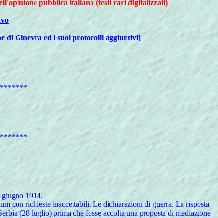
ll'opinione pubblica italiana
(testi rari digitalizzati)
avo
e di Ginevra
ed i suoi
protocolli aggiuntivi
]
*******
*******
8 giugno 1914.
um con richieste inaccettabili. Le dichiarazioni di guerra. La risposta
 Serbia (28 luglio) prima che fosse accolta una proposta di mediazione