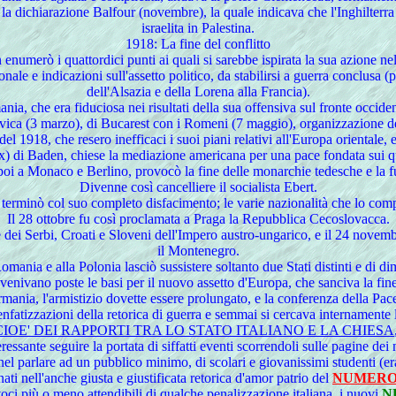
fu la dichiarazione Balfour (novembre), la quale indicava che l'Inghilter
israelita in Palestina.
1918
: La fine del conflitto
enumerò i quattordici punti ai quali si sarebbe ispirata la sua azione ne
ale e indicazioni sull'assetto politico, da stabilirsi a guerra conclusa (
dell'Alsazia e della Lorena alla Francia).
a, che era fiduciosa nei risultati della sua offensiva sul fronte occiden
vica (3 marzo), di Bucarest con i Romeni (7 maggio), organizzazione de
del 1918, che resero inefficaci i suoi piani relativi all'Europa orientale, 
x) di Baden, chiese la mediazione americana per una pace fondata sui quat
poi a Monaco e Berlino, provocò la fine delle monarchie tedesche e la 
Divenne così cancelliere il socialista Ebert.
a terminò col suo completo disfacimento; le varie nazionalità che lo c
Il 28 ottobre fu così proclamata a Praga la Repubblica Cecoslovacca.
 dei Serbi, Croati e Sloveni dell'Impero austro-ungarico, e il 24 novemb
il Montenegro.
Romania e alla Polonia lasciò sussistere soltanto due Stati distinti e di di
venivano poste le basi per il nuovo assetto d'Europa, che sanciva la fine
rmania, l'armistizio dovette essere prolungato, e la conferenza della Pac
nfatizzazioni della retorica di guerra e semmai si cercava internamente 
OE' DEI RAPPORTI TRA LO STATO ITALIANO E LA CHIESA
teressante seguire la portata di siffatti eventi scorrendoli sulle pagine de
 nel parlare ad un pubblico minimo, di scolari e giovanissimi studenti (er
ati nell'anche giusta e giustificata retorica d'amor patrio del
NUMERO
voci più o meno attendibili di qualche penalizzazione italiana, i nuovi
N