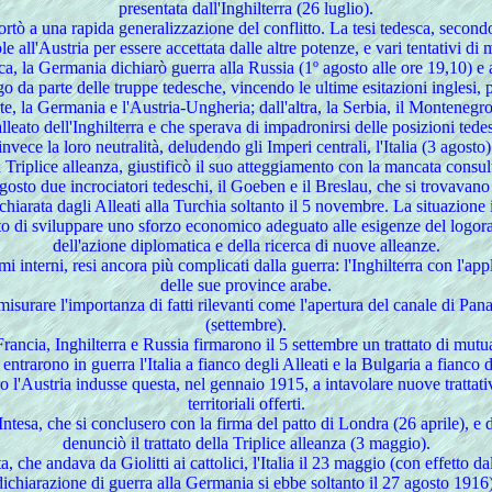
presentata dall'Inghilterra (26 luglio).
rtò a una rapida generalizzazione del conflitto. La tesi tedesca, secondo
all'Austria per essere accettata dalle altre potenze, e vari tentativi di
ca, la Germania dichiarò guerra alla Russia (1º agosto alle ore 19,10) e a
go da parte delle truppe tedesche, vincendo le ultime esitazioni inglesi
 la Germania e l'Austria-Ungheria; dall'altra, la Serbia, il Montenegro, l
leato dell'Inghilterra e che sperava di impadronirsi delle posizioni ted
nvece la loro neutralità, deludendo gli Imperi centrali, l'Italia (3 agosto
a Triplice alleanza, giustificò il suo atteggiamento con la mancata consul
agosto due incrociatori tedeschi, il Goeben e il Breslau, che si trovavano
ichiarata dagli Alleati alla Turchia soltanto il 5 novembre. La situazione 
tto di sviluppare uno sforzo economico adeguato alle esigenze del logoram
dell'azione diplomatica e della ricerca di nuove alleanze.
lemi interni, resi ancora più complicati dalla guerra: l'Inghilterra con l'a
delle sue province arabe.
 misurare l'importanza di fatti rilevanti come l'apertura del canale di P
(settembre).
ancia, Inghilterra e Russia firmarono il 5 settembre un trattato di mutu
entrarono in guerra l'Italia a fianco degli Alleati e la Bulgaria a fianco d
o l'Austria indusse questa, nel gennaio 1915, a intavolare nuove trattativ
territoriali offerti.
'Intesa, che si conclusero con la firma del patto di Londra (26 aprile), e di
denunciò il trattato della Triplice alleanza (3 maggio).
, che andava da Giolitti ai cattolici, l'Italia il 23 maggio (con effetto 
dichiarazione di guerra alla Germania si ebbe soltanto il 27 agosto 1916)