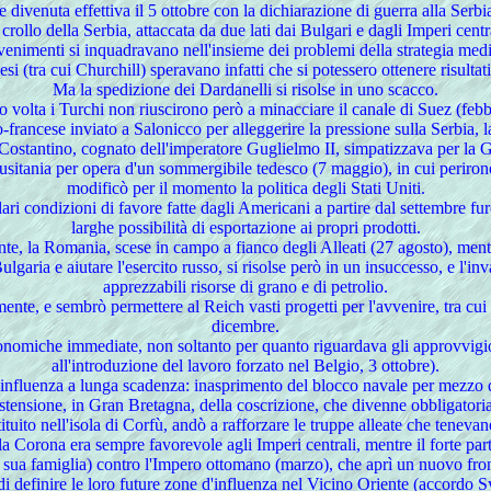
e divenuta effettiva il 5 ottobre con la dichiarazione di guerra alla Serb
l crollo della Serbia, attaccata da due lati dai Bulgari e dagli Imperi cent
enimenti si inquadravano nell'insieme dei problemi della strategia medi
esi (tra cui Churchill) speravano infatti che si potessero ottenere risultat
Ma la spedizione dei Dardanelli si risolse in uno scacco.
o volta i Turchi non riuscirono però a minacciare il canale di Suez (febb
-francese inviato a Salonicco per alleggerire la pressione sulla Serbia, l
 re Costantino, cognato dell'imperatore Guglielmo II, simpatizzava per la G
o Lusitania per opera d'un sommergibile tedesco (7 maggio), in cui perir
modificò per il momento la politica degli Stati Uniti.
colari condizioni di favore fatte dagli Americani a partire dal settembre
larghe possibilità di esportazione ai propri prodotti.
te, la Romania, scese in campo a fianco degli Alleati (27 agosto), mentr
ria e aiutare l'esercito russo, si risolse però in un insuccesso, e l'inv
apprezzabili risorse di grano e di petrolio.
ente, e sembrò permettere al Reich vasti progetti per l'avvenire, tra cu
dicembre.
conomiche immediate, non soltanto per quanto riguardava gli approvvigi
all'introduzione del lavoro forzato nel Belgio, 3 ottobre).
va influenza a lunga scadenza: inasprimento del blocco navale per mezzo 
stensione, in Gran Bretagna, della coscrizione, che divenne obbligatori
tituito nell'isola di Corfù, andò a rafforzare le truppe alleate che tenev
a Corona era sempre favorevole agli Imperi centrali, mentre il forte partit
 sua famiglia) contro l'Impero ottomano (marzo), che aprì un nuovo front
 di definire le loro future zone d'influenza nel Vicino Oriente (accordo 