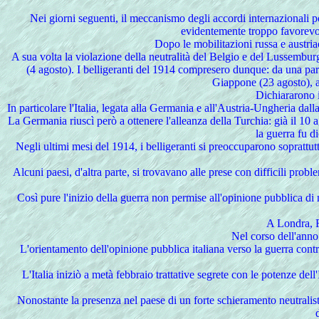
Nei giorni seguenti, il meccanismo degli accordi internazionali po
evidentemente troppo favorevole 
Dopo le mobilitazioni russa e austria
A sua volta la violazione della neutralità del Belgio e del Lussembur
(4 agosto). I belligeranti del 1914 compresero dunque: da una parte,
Giappone (23 agosto), al
Dichiararono i
In particolare l'Italia, legata alla Germania e all'Austria-Ungheria dall
La Germania riuscì però a ottenere l'alleanza della Turchia: già il 10 
la guerra fu d
Negli ultimi mesi del 1914, i belligeranti si preoccuparono soprattu
Alcuni paesi, d'altra parte, si trovavano alle prese con difficili prob
Così pure l'inizio della guerra non permise all'opinione pubblica di
A Londra, Fr
Nel
corso dell'anno 
L'orientamento dell'opinione pubblica italiana verso la guerra contr
L'Italia iniziò a metà febbraio trattative segrete con le potenze dell
Nonostante la presenza nel paese di un forte schieramento neutralista