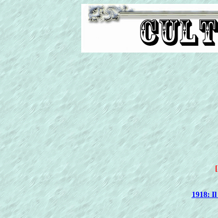
[
1918: Il