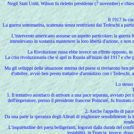
Negli Stati Uniti, Wilson fu rieletto presidente (7 novembre) e chiese
Il 1917 fu car
La guerra sottomarina, scatenata senza restrizioni dai Tedeschi a partir
L'intervento americano assunse un aspetto particolare; la guerra fu 
intendevano in sostanza mantenere la loro libertà d'azione, e non s
La Rivoluzione russa ebbe invece un effetto opposto, in qu
La crisi rivoluzionaria che si aprì in Russia all'inizio del 1917 e che
Ma gli sviluppi della situazione interna del paese si rivelarono ben p
d'ottobre, avviò ben presto trattative d'armistizio con i Tedeschi, 
Lo stesso 
T
1. Il tentativo austriaco di arrivare a una pace separata, avviato p
dell'imperatore, presso il presidente francese Poincaré, fu frustrato
2. Anche l'appello di pac
Da una parte la speranza degli Alleati di migliorare sensibilmente la l
rende
L'inquietudine dei paesi belligeranti, logorati dalla durata del conf
instabilità, in Francia, invece, dop