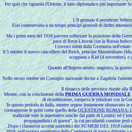
Per quel che riguarda l'Oriente, il fatto diplomatico più importante 
L'8 gennaio il presidente Wilson 
Essi contenevano a un tempo princìpi generali di diritto internazion
Ma i primi mesi del 1918 parvero rafforzare la posizione della Germani
pace di Brest-Litovsk con la Russia bolsce
I rovesci subiti dalla Germania nell'estate 
Il 5 ottobre il nuovo cancelliere del Reich, principe Massimiliano (Ma
scoppiata a Kiel (4 novembre), e 
Quanto all'Impero austro- ungarico, la guerr
Nello stesso ottobre un Consiglio nazionale decise a Zagabria l'unione
Il distacco delle province riunite alla 
Mentre, con la conclusione della
PRIMA GUERRA MONDIALE
di ricostituzione, rompeva le relazioni con la Ge
In questo periodo in Italia, mentre seppur lentamente sfumavano le e
contrapposto le genti come quello della
QUESTIONE ROMANA: CI
realizzate tutte le aspettative sancite dal patto di Londra: ed è in
propagandistici di guerra", la cui peculiarità consiste però
Dopo i clamorosi accenti patriottici dei
NUMERI DEL 1918
culmin
1919, nell'ansiosa aspettativa della Conferenza di pace e difronte a 