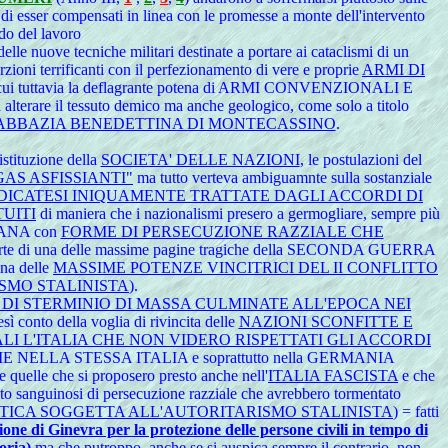
olo di esser compensati in linea con le promesse a monte dell'intervento
do del lavoro
lle nuove tecniche militari destinate a portare ai cataclismi di un
zioni terrificanti con il perfezionamento di vere e proprie
ARMI DI
 cui tuttavia la deflagrante potena di ARMI CONVENZIONALI E
il tessuto demico ma anche geologico, come solo a titolo
ABBAZIA BENEDETTINA DI MONTECASSINO
.
tituzione della
SOCIETA' DELLE NAZIONI
, le postulazioni del
AS ASFISSIANTI"
ma tutto verteva ambiguamnte sulla sostanziale
UDICATESI INIQUAMENTE TRATTATE DAGLI ACCORDI DI
TUITI
di maniera che i nazionalismi presero a germogliare, sempre più
IANA con
FORME DI PERSECUZIONE RAZZIALE CHE
arte di una delle massime pagine tragiche della SECONDA GUERRA
na delle
MASSIME POTENZE VINCITRICI DEL II CONFLITTO
SMO STALINISTA
).
 DI STERMINIO DI MASSA CULMINATE ALL'EPOCA NEI
conto della voglia di rivincita delle
NAZIONI SCONFITTE E
I L'ITALIA CHE NON VIDERO RISPETTATI GLI ACCORDI
RA COME NELLA STESSA ITALIA e soprattutto nella GERMANIA
 quelle che si proposero presto anche nell'
ITALIA FASCISTA
e che
sanguinosi di persecuzione razziale che avrebbero tormentato
IETICA SOGGETTA ALL'AUTORITARISMO STALINISTA
) = fatti
ne di Ginevra per la protezione delle persone civili in tempo di
oria)
ma che putroppo, anche se si auspica sempre il contrario, non