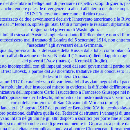
 nel dicembre ai belligeranti di precisare i rispettivi scopi di guerra, p
anche rendere palesi le divergenze tra alleati all'interno dei due campi.
1917
: L'intervento americano e il ritiro russo
atterizzato da due avvenimenti decisivi: l'intervento americano e la Riv
e dal 1º febbraio, spinse gli Stati Uniti a rompere le relazioni diplomatic
di guerra del governo di Washington.
infatti estesa all'Austria-Ungheria soltanto il 7 dicembre, e non vi fu ma
ottoscrissero mai il trattato di Londra del 5 settembre 1914, non entrar
"associata" agli avversari della Germania.
anto, provocando la defezione della Russia dalla lotta, controbilanciò, 
 portò all'abdicazione dello zar Nicola II (15 marzo) diede dapprima agli
dei governi L'vov (marzo) e Kerenskij (luglio).
resto incompatibili con gli impegni presi dai suoi governanti; il partito 
a Brest-Litovsk, a partire dal 20 dicembre, trattative che si conclusero il
Tedeschi l'intera Ucraina.
anno 1917 fu caratterizzato da vari tentativi di avviare negoziati di pac
ra molti altri, due insuccessi misero in evidenza la difficoltà dell'impres
er iniziativa dell'imperatore Carlo I (succeduto a Francesco Giuseppe n
 dall'opposizione dei Tedeschi, informati dal ministro austriaco Czernin, e
corso della conferenza di San Giovanni di Moriana (aprile).
e lanciato il 1º agosto 1917 dal pontefice Benedetto XV fu accolto sfav
oro posizione, dall'altra quella dei Tedeschi di sfruttare i vantaggi di 
vano infatti né gli uni né gli altri disposti a sacrifici per porre fine al conf
litto, si manifestò nelle crisi di governo: mentre in Germania, a partire
o una fase agitata e complicata, andava al potere Clemenceau, fermamente 