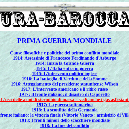
PRIMA GUERRA MONDIALE
Cause filosofiche e politiche del primo conflitto mondiale
1914: Assassinio di Francesco Ferdinando d'Asburgo
1914: Inizia la Grande Guerra
1915: L'Italia entra in guerra
1915: L'intervento politico inglese
1916: La battaglia di Verdun e della Somme
1916: Atteggiamento del presidente statunitense Wilson
1917: L'intervento americano e il ritiro russo
1917: Il fronte italiano: il disastro di Caporetto
 L'uso delle armi di sterminio di massa = vedi anche i gas asfissiant
1917: La guerra sottomarina
1918: La sconfitta della Germania
 fronte italiano: la vittoria finale (Vittorio Veneto : armistizio di Vill
1918: I fronti minori dello scacchiere mondiale
1918: La fine del conflitto