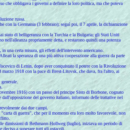
asso che obbligava i governi a definire la loro politica, ma che poteva
oluzione russa.
he con la Germania (3 febbraio); seguì poi, il 7 aprile, la dichiarazione
i stato di belligeranza con la Turchia e la Bulgaria; gli Stati Uniti
ono nell'alleanza propriamente detta, e restarono quindi una potenza
in una certa misura, gli effetti dell'intervento americano.
 Alleati la speranza di una più attiva cooperazione alla guerra da parte
bolscevico di Lenin, dopo aver conquistato il potere con la Rivoluzione
 3 marzo 1918 con la pace di Brest-Litovsk, che dava, fra l'altro, ai
e generale.
a.
el novembre 1916) con un passo del principe Sisto di Borbone, cognato
 dall'opposizione del governo italiano, informato delle trattative nel
orevolmente dai due campi.
una "carta di guerra", che per il momento era loro molto favorevole, non
litto.
 dalle dimissioni di Bethmann-Hollweg (luglio), iniziava un periodo di
deciso a superare tutti gli ostacoli.