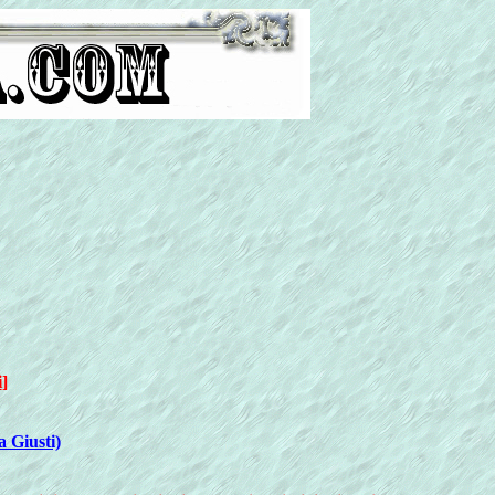
i
]
a Giusti)