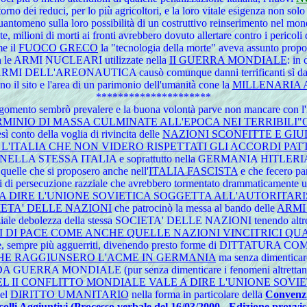
ritorno dei reduci, per lo più agricoltori, e la loro vitale esigenza non s
uantomeno sulla loro possibilità di un costruttivo reinserimento nel mon
milioni di morti ai fronti avrebbero dovuto allertare contro i pericoli de
e il
FUOCO GRECO
la "tecnologia della morte" aveva assunto propor
con le ARMI NUCLEARI utilizzate nella
II GUERRA MONDIALE
: in
REONAUTICA causò comunque danni terrificanti sì da alterare 
 il sito e l'area di un parimonio dell'umanità cone la
MILLENARIA 
*********************
ento sembrò prevalere e la buona volontà parve non mancare con l'is
RMINIO DI MASSA CULMINATE ALL'EPOCA NEI TERRIBILI"G
onto della voglia di rivincita delle
NAZIONI SCONFITTE E GI
'ITALIA CHE NON VIDERO RISPETTATI GLI ACCORDI PAT
OME NELLA STESSA ITALIA e soprattutto nella GERMANIA HITLER
uelle che si proposero anche nell'
ITALIA FASCISTA
e che fecero p
 di persecuzione razziale che avrebbero tormentato drammaticamente u
A DIRE L'UNIONE SOVIETICA SOGGETTA ALL'AUTORITARI
IETA' DELLE NAZIONI
che patrocinò la messa al bando delle
ARMI
nziale debolezza della stessa SOCIETA' DELLE NAZIONI tenendo altresì 
DI PACE COME ANCHE QUELLE NAZIONI VINCITRICI QUAL
gliare, sempre più agguerriti, divenendo presto forme di DITTATU
HE RAGGIUNSERO L'ACME IN GERMANIA
ma senza dimenticare
NDA GUERRA MONDIALE (pur senza dimenticare i fenomeni altrettanto 
EL II CONFLITTO MONDIALE VALE A DIRE L'UNIONE SOV
del
DIRITTO UMANITARIO
nella forma in particolare della
Convenzio
olli Aggiuntivi (Processo verbale del 16/03/2000 - Edizione provvis