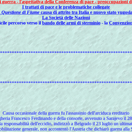
 guerra - l'aspettativa della Conferenza di pace - preoccupazioni de
I trattati di pace e le problematiche collegate
a
Questione di Fiume
causa di attrito tra Italia e nuovo stato yugosl
La Società delle Nazioni
icile percorso verso il
bando delle armi di sterminio
- la
Convenzion
********************************************************
********************************************************
Causa occasionale della guerra fu l'assassinio dell'arciduca ereditario
heria Francesco Ferdinando e della consorte, avvenuto a Sarajevo il 2
responsabilità dell'eccidio, indirizzò a Belgrado il 23 luglio un ultimat
bilitazione generale, non accontentò l'Austria che dichiarò guerra alla