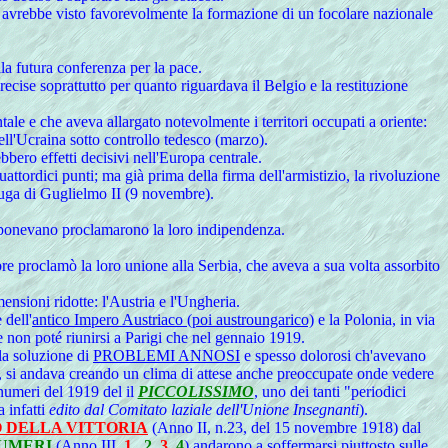
ra avrebbe visto favorevolmente la formazione di un focolare nazionale
lla futura conferenza per la pace.
precise soprattutto per quanto riguardava il Belgio e la restituzione
tale e che aveva allargato notevolmente i territori occupati a oriente:
ll'Ucraina sotto controllo tedesco (marzo).
ebbero effetti decisivi nell'Europa centrale.
tordici punti; ma già prima della firma dell'armistizio, la rivoluzione
fuga di Guglielmo II (9 novembre).
omponevano proclamarono la loro indipendenza.
re proclamò la loro unione alla Serbia, che aveva a sua volta assorbito
mensioni ridotte: l'Austria e l'Ungheria.
 dell'
antico Impero Austriaco (poi austroungarico)
e la Polonia, in via
e non poté riunirsi a Parigi che nel gennaio 1919.
la soluzione di
PROBLEMI ANNOSI
e spesso dolorosi ch'avevano
, si andava creando un clima di attese anche preoccupate onde vedere
i numeri del 1919 del il
PICCOLISSIMO
, uno dei tanti "periodici
a infatti
edito dal Comitato laziale dell'Unione Insegnanti
).
 DELLA VITTORIA
(Anno II, n.23, del 15 novembre 1918) dal
UMERI
(Anno III,
1
,
2
,
3
,
4
) andarono a soffermarsi piuttosto sulle