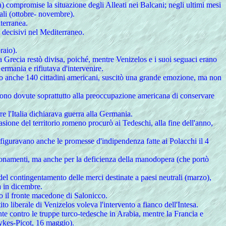
ia) compromise la situazione degli Alleati nei Balcani; negli ultimi mesi
rali (ottobre- novembre).
terranea.
i decisivi nel Mediterraneo.
raio).
a Grecia restò divisa, poiché, mentre Venizelos e i suoi seguaci erano
ermania e rifiutava d'intervenire.
ono anche 140 cittadini americani, suscitò una grande emozione, ma non
 furono dovute soprattutto alla preoccupazione americana di conservare
e l'Italia dichiarava guerra alla Germania.
asione del territorio romeno procurò ai Tedeschi, alla fine dell'anno,
i figuravano anche le promesse d'indipendenza fatte ai Polacchi il 4
onamenti, ma anche per la deficienza della manodopera (che portò
del contingentamento delle merci destinate a paesi neutrali (marzo),
a in dicembre.
ano il fronte macedone di Salonicco.
o liberale di Venizelos voleva l'intervento a fianco dell'Intesa.
e contro le truppe turco-tedesche in Arabia, mentre la Francia e
Sykes-Picot, 16 maggio).