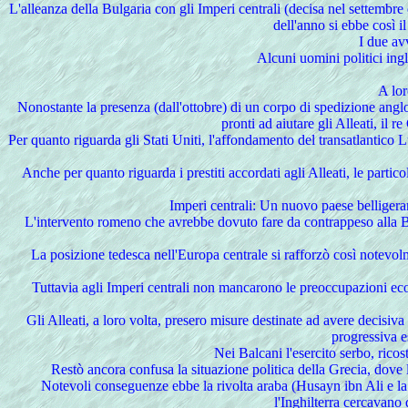
L'alleanza della Bulgaria con gli Imperi centrali (decisa nel settembre 
dell'anno si ebbe così i
I
due avv
Alcuni uomini politici ingl
A lor
Nonostante la presenza (dall'ottobre) di un corpo di spedizione anglo
pronti ad aiutare gli Alleati, il
Per quanto riguarda gli Stati Uniti, l'affondamento del transatlantic
Anche per quanto riguarda i prestiti accordati agli Alleati, le parti
Imperi centrali: Un nuovo paese belligeran
L'intervento romeno che avrebbe dovuto fare da contrappeso alla Bulga
La posizione tedesca nell'Europa centrale si rafforzò così notevolm
Tuttavia agli Imperi centrali non mancarono le preoccupazioni e
Gli Alleati, a loro volta, presero misure destinate ad avere decisi
progressiva e
Nei Balcani l'esercito serbo, ricos
Restò ancora confusa la situazione politica della Grecia, dove l
Notevoli conseguenze ebbe la rivolta araba (Husayn ibn Ali e la
l'Inghilterra cercavano