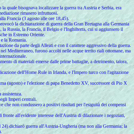
 la quale bisognava localizzare la guerra tra Austria e Serbia, era
 mediazione rimasero infruttuosi.
lla Francia (3 agosto alle ore 18,45).
, provocò la dichiarazione di guerra della Gran Bretagna alla Germania
a Russia, la Francia, il Belgio e l'Inghilterra, cui si aggiunsero il
esche in Estremo Oriente.
) e la Romania.
tazione da parte degli Alleati e con il carattere aggressivo della guerra.
 nel Mediterraneo, furono accolti nelle acque territo riali ottomane, ma
internazionale.
ento di materiali emerse dalle prime battaglie, a detrimento, talora,
pplicazione dell'Home Rule in Irlanda, e l'Impero turco con l'agitazione
anama (agosto) e l'elezione di papa Benedetto XV, successore di Pio X
a assistenza.
egli Imperi centrali.
e che non condussero a positivi risultati per l'esiguità dei compensi
 fronte all'evidente interesse dell'Austria di dilazionare i negoziati,
dal 24) dichiarò guerra all'Austria-Ungheria (ma non alla Germania; la
.