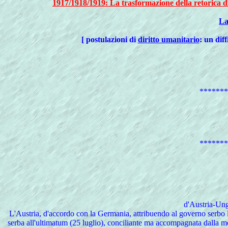
1917/1918/1919: La trasformazione della retorica di
L
[ postulazioni di
diritto umanitario
: un diff
*******
*******
d'Austria-Ung
L'Austria, d'accordo con la Germania, attribuendo al governo serbo la 
serba all'ultimatum (25 luglio), conciliante ma accompagnata dalla mo