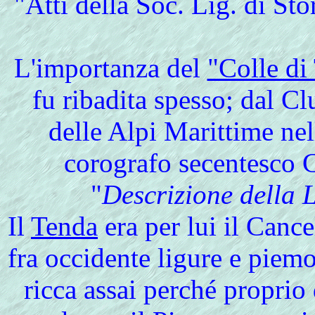
"Atti della Soc. Lig. di Sto
L'
importanza del
"Colle di
fu ribadita spesso; dal C
delle Alpi Marittime ne
corografo secentesco C
"
Descrizione della 
Il
Tenda
era per lui il Canc
fra occidente ligure e piemo
ricca assai perché proprio