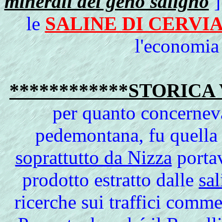
minerali del geno saligno
]
le
SALINE DI CERVI
l'economia 
************STORICA 
per quanto concernev
pedemontana, fu quella
soprattutto da Nizza
portav
prodotto estratto dalle
sal
ricerche sui traffici comme