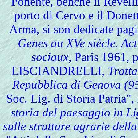
Ponente, benché il Revelli
porto di Cervo e il Donett
Arma, si son dedicate pag
Genes au XVe siècle. Ac
sociaux
, Paris 1961, 
LISCIANDRELLI,
Tratta
Repubblica di Genova (95
Soc. Lig. di Storia Patria
storia del paesaggio in Li
sulle strutture agrarie del