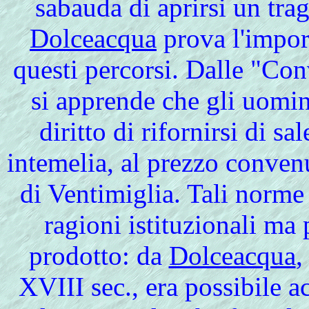
sabauda di aprirsi un trag
Dolceacqua
prova l'impor
questi percorsi. Dalle "Co
si apprende che gli uomin
diritto di rifornirsi di s
intemelia, al prezzo convenu
di Ventimiglia. Tali norm
ragioni istituzionali ma 
prodotto: da
Dolceacqua
,
XVIII sec., era possibile a