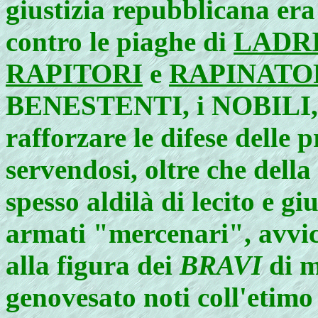
giustizia repubblicana era
contro le piaghe di
LADR
RAPITORI
e
RAPINATOR
BENESTENTI, i NOBILI,
rafforzare le difese delle 
servendosi, oltre che della
spesso aldilà di lecito e g
armati "mercenari", avvici
alla figura dei
BRAVI
di m
genovesato noti coll'etimo