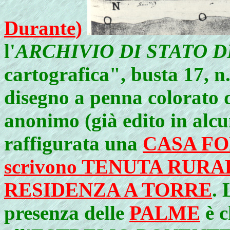
Durante
)
l'
ARCHIVIO DI STATO 
cartografica", busta 17, n.
disegno a penna colorato d
anonimo (già edito in alcu
raffigurata
una
CASA FOR
scrivono TENUTA RUR
RESIDENZA A TORRE
. 
presenza delle
PALME
è c