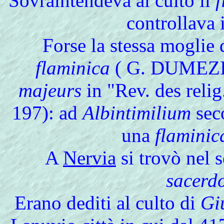
Sovraintendeva
al culto il
controllava 
Forse la stessa moglie
flaminica
( G. DUMEZ
majeurs
in "Rev. des relig
197): ad
Albintimilium
seco
una
flaminic
A
Nervia
si trovò nel s
sacerdo
Erano dediti al culto di
Gi