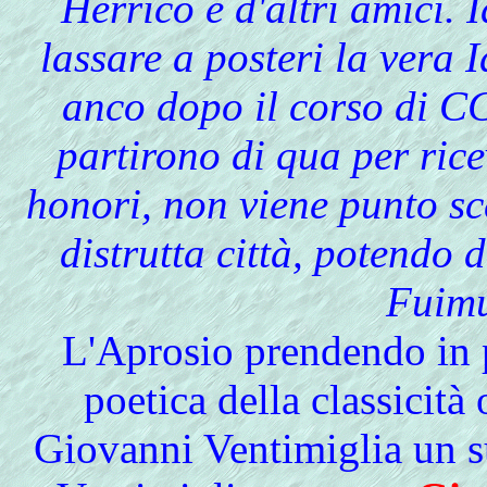
Herrico e d'altri amici. 
lassare a posteri la vera 
anco dopo il corso di CC
partirono di qua per ricev
honori, non viene punto sc
distrutta città, potendo d
Fuimu
L'Aprosio prendendo in 
poetica della classicità 
Giovanni Ventimiglia un su