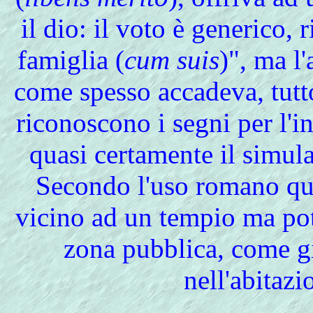
il dio: il voto è generico, 
famiglia (
cum suis
)", ma l
come spesso accadeva, tutto
riconoscono i segni per l'in
quasi certamente il simula
Secondo l'uso romano que
vicino ad un tempio ma pot
zona pubblica, come gi
nell'abitazi