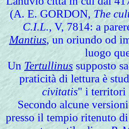
Lanuvio città in cui dal 41
(A. E. GORDON,
The cul
C.I.L.
, V, 7814: a pare
Mantius
, un oriundo od im
luogo que
Un
Tertullinus
supposto sa
praticità di lettura è stu
civitatis
" i territori
Secondo alcune versioni 
presso il tempio ritenuto d