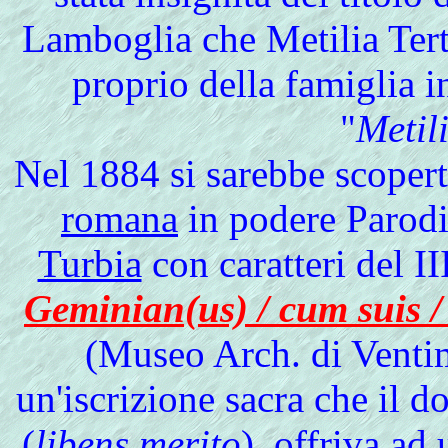
Lamboglia che Metilia Tert
proprio della famiglia i
"
Metili
Nel
1884 si sarebbe scopert
romana
in podere Parodi 
Turbia
con caratteri del II
Geminian(us) / cum suis / 
(Museo Arch. di Venti
un'iscrizione sacra che il 
(
libens merito
), offriva ad