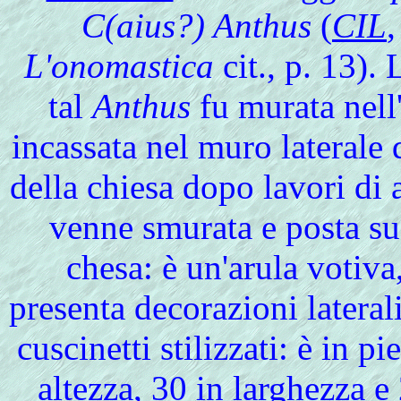
C(aius?) Anthus
(
CIL
L'onomastica
cit., p. 13).
tal
Anthus
fu murata nell
incassata nel muro laterale
della chiesa dopo lavori di
venne smurata e posta su 
chesa: è un'arula votiv
presenta decorazioni lateral
cuscinetti stilizzati: è in pi
altezza, 30 in larghezza e