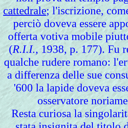
cattedrale
; l'iscrizione, com
perciò doveva essere appo
offerta votiva mobile piut
(
R.I.I.
, 1938, p. 177). Fu 
qualche rudere romano: l'e
a differenza delle sue cons
'600 la lapide doveva ess
osservatore noriamen
Resta curiosa la singolarit
stata insignita del titolo 