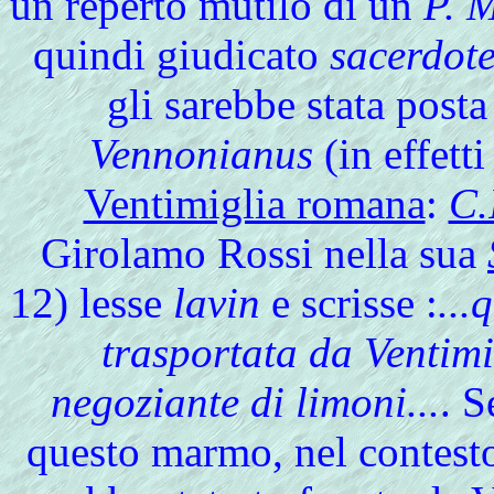
un reperto mutilo di un
P. M
quindi giudicato
sacerdote
gli sarebbe stata post
Vennonianus
(in effetti
Ventimiglia romana
:
C.
Girolamo Rossi nella sua
12) lesse
lavin
e scrisse :
...
trasportata da Ventimi
negoziante di limoni...
. S
questo marmo, nel contest