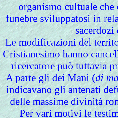
organismo cultuale che
funebre sviluppatosi in rela
sacerdozi e
Le modificazioni del territo
Cristianesimo hanno cancella
ricercatore può tuttavia p
A
parte gli dei Mani (
di m
indicavano gli antenati defu
delle massime divinità ro
Per vari motivi le test