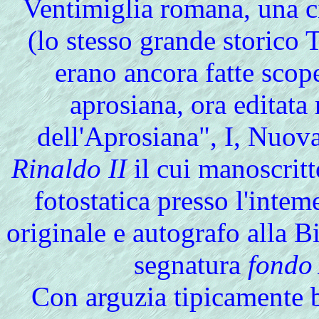
Ventimiglia romana, una ci
(lo stesso grande storico 
erano ancora fatte scoper
aprosiana, ora editat
dell'Aprosiana", I, Nuova
Rinaldo II
il cui manoscritt
fotostatica presso l'inte
originale e autografo alla B
segnatura
fondo
Con arguzia tipicamente b