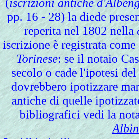
(
iscrizioni antiche d'Albeng
pp. 16 - 28) la diede prese
reperita nel 1802 nella
iscrizione è registrata com
Torinese
: se il notaio Ca
secolo o cade l'ipotesi de
dovrebbero ipotizzare man
antiche di quelle ipotizza
bibliografici vedi la no
Albin