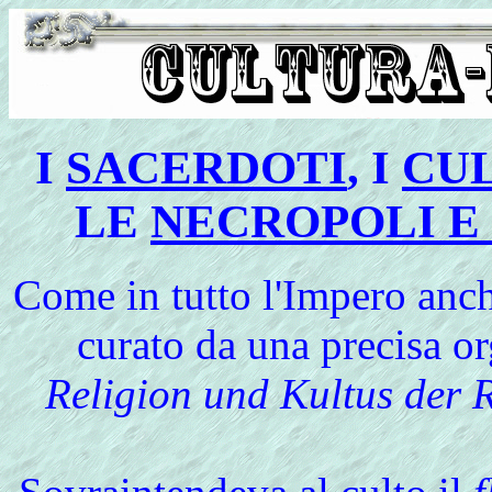
I
SACERDOTI
, I
CUL
LE
NECROPOLI E 
Come
in tutto l'Impero anc
curato da una precisa 
Religion und Kultus der