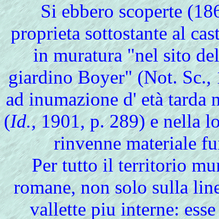
Si ebbero scoperte (186
proprieta sottostante al ca
in muratura "nel sito del
giardino Boyer" (Not. Sc.,
ad inumazione d' età tarda n
(
Id.
, 1901, p. 289) e nella l
rinvenne materiale fu
Per
tutto il territorio m
romane, non solo sulla line
vallette piu interne: ess