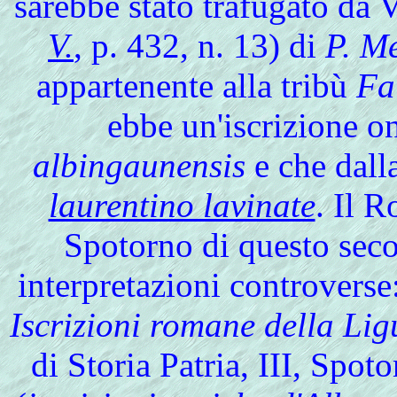
sarebbe stato trafugato da V
V.
, p. 432, n. 13) di
P. Me
appartenente alla tribù
Fa
ebbe un'iscrizione o
albingaunensis
e che dalla
laurentino lavinate
. Il R
Spotorno di questo seco
interpretazioni controverse
Iscrizioni romane della Lig
di Storia Patria, III, Spo