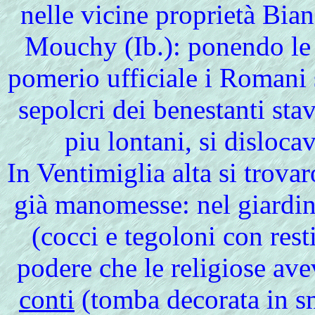
nelle vicine proprietà Bia
Mouchy (Ib.): ponendo le 
pomerio ufficiale i Romani s
sepolcri dei benestanti sta
piu lontani, si disloc
In
Ventimiglia alta si trov
già manomesse: nel giardin
(cocci e tegoloni con rest
podere che le religiose av
conti
(tomba decorata in sm