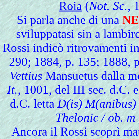
Roia
(
Not. Sc.
, 
Si parla anche di una
NE
sviluppatasi sin a lambir
Rossi indicò ritrovamenti in
290; 1884, p. 135; 1888, 
Vettius
Mansuetus dalla m
It.
, 1001, del III sec. d.C. 
d.C. letta
D(is) M(anibus) 
Thelonic / ob. m 
Ancora il Rossi scoprì ma