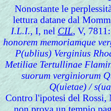
Nonostante le perplessità
lettura datane dal Momm
I.L.I.
, I, nel
CIL
, V, 7811:
honorem memoriamque vergin
P(ublius) Verginius Rhod
Metiliae Tertullinae Flamin
suorum verginiorum Qui
Q(uietae) / s(ua
Contro l'ipotesi del Rossi,
non prova un tempio pag