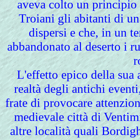
aveva colto un principio 
Troiani gli abitanti di un
dispersi e che, in un 
abbandonato al deserto i ru
r
L'effetto epico della sua
realtà degli antichi eventi
frate di provocare attenzio
medievale città di Ventim
altre località quali Bord