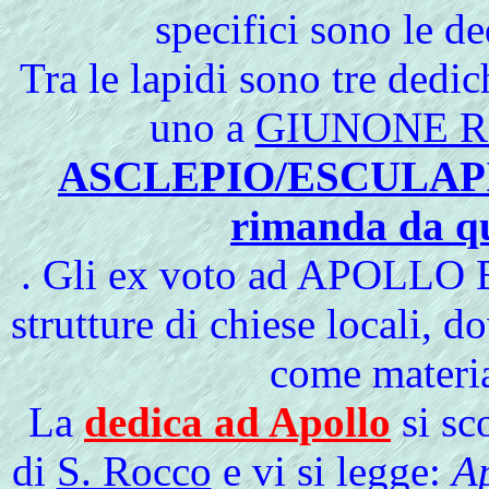
specifici sono le de
Tra le lapidi sono tre dedi
uno a
GIUNONE R
ASCLEPIO/ESCULAPIO (s
rimanda da qu
. Gli ex voto ad APOLLO 
strutture di chiese locali, d
come materia
La
dedica ad Apollo
si sc
di
S. Rocco
e vi si legge:
Ap