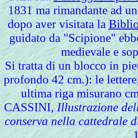
1831 ma rimandante ad un 
dopo aver visitata la
Bibli
guidato da "Scipione" ebbe l
medievale e sop
Si tratta di un blocco in pie
profondo 42 cm.): le lettere
ultima riga misurano cm.
CASSINI,
Illustrazione de
conserva nella cattedrale d