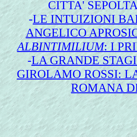
CITTA' SEPOLT
-
LE INTUIZIONI B
ANGELICO APROSIO
ALBINTIMILIUM
: I P
-
LA GRANDE STAG
GIROLAMO ROSSI: LA
ROMANA D