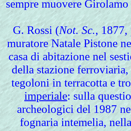
sempre muovere Girolamo R
G. Rossi (
Not. Sc.
, 1877,
muratore Natale Pistone ne
casa di abitazione nel sest
della stazione ferroviari
tegoloni in terracotta e tr
imperiale
: sulla questi
archeologici del 1987 nel
fognaria intemelia, nella