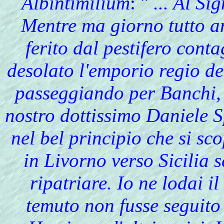
Albintimilium
: "
... Al Si
Mentre ma giorno tutto a
ferito dal pestifero cont
desolato l'emporio regio d
passeggiando per Banchi, 
nostro dottissimo Daniele S
nel bel principio che si sc
in Livorno verso Sicilia 
ripatriare. Io ne lodai i
temuto non fusse seguito