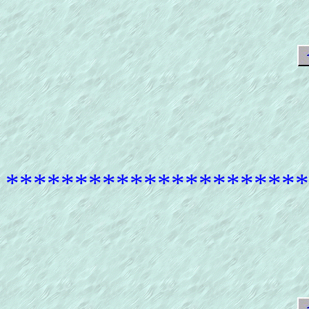
*********************