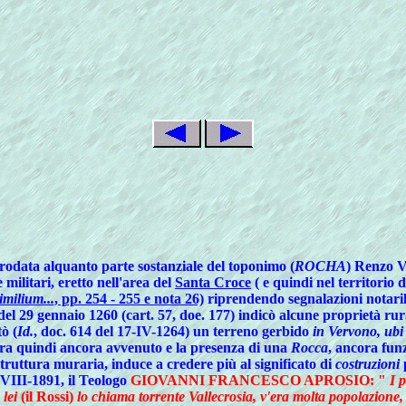
trodata alquanto parte sostanziale del toponimo (
ROCHA
) Renzo V
 militari, eretto nell'area del
Santa Croce
( e quindi nel territorio 
imilium...
, pp. 254 - 255 e nota 26)
riprendendo segnalazioni notarili
del 29 gennaio 1260 (cart. 57, doe. 177) indicò alcune proprietà rur
tò (
Id.
, doc. 614 del 17-IV-1264) un terreno gerbido
in Vervono, ubi
era quindi ancora avvenuto e la presenza di una
Rocca
, ancora fun
struttura muraria, induce a credere più al significato di
costruzioni
p
5-VIII-1891, il Teologo
GIOVANNI FRANCESCO APROSIO
: "
I p
 lei
(il Rossi)
lo chiama torrente Vallecrosia, v'era molta popolazione, 