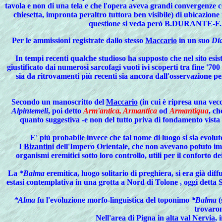
tavola e non di una tela e che l'opera aveva grandi convergenze
chiesetta, impronta peraltro tuttora ben visibile) di ubicazion
questione si veda però B.DURANTE
Per le ammissioni registrate dallo stesso
Maccario
in un suo
Dia
In tempi recenti qualche studioso ha supposto che nel sito esist
giustificato dai numerosi sarcofagi vuoti ivi scoperti tra fine '7
sia da ritrovamenti più recenti sia ancora dall'osservazione per
Secondo
un manoscritto del
Maccario
(in cui è ripresa una vec
Alpintemeli
, poi detto
Arm'antica, Armantica
od
Armantiqua
, ch
quanto suggestiva -e non del tutto priva di fondamento vista l
E' più probabile invece che tal nome di luogo si sia evolu
I
Bizantini
dell'Impero Orientale, che non avevano potuto impe
organismi eremitici sotto loro controllo, utili per il conforto d
La
*Balma
eremitica, luogo solitario di preghiera, si era già dif
estasi contemplativa in una grotta a Nord di Tolone , oggi detta S
*Alma
fu l'evoluzione morfo-linguistica del toponimo
*Balma
(
trovaron
Nell'area di Pigna in
alta val Nervia
, 