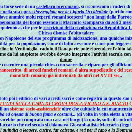
fu forse sede di un
castellaro preromano
, si riconoscono i ruderi d
 nella sua opera
Passeggiata per la Liguria Occidentale
(partito co
 dove ammirò molti reperti romani scoperti "non lungi dalla Parroc
personalità del borgo essendo il Maccario scomparso da soli 3 mesi
apoleonica, che per le
restrizioni della rivoluzionaria Repubblica L
Chiesa
dismise l'abito talare
on Napoleone del suo programma di laicizzazione, una qualche inizi
ilità per la popolazione, come di fatto avvenne e come può leggersi 
pline in Ventimiglia, caduto il Bonaparte potè riprendere l'abito ta
come da lui auspicato avrebbe dovuto integrare l'attività sacrale co
donne
costruire una piccola chiesa con sacrestia e riparo per gli officiant
oscritto, di arredi funebri romani, d'altra suppellettile e dei res
manufatti romani) già individuati da altri nel XVIII sec.
.
tò poi l'edificio di vari arredi sacri e come registrò in questo suo
TUATA SULLA CIMA DI CROVAJROLA VICINO A S. BIAGIO
Q
 di un
sistema socio-assistenziale
oltre che cultuale la cui manutenzio
a ed onesta di buona fama e costumi...
(di volta in volta eletta a vi
sarebbe poi comprata una casa nel borgo) la quale, sotto il controll
accario che nel secolo si chiamava Giovanbattista Maccario (leggi 
 quindici a leggere, cucire, far calzette, e reti per il capo e la Dottrina