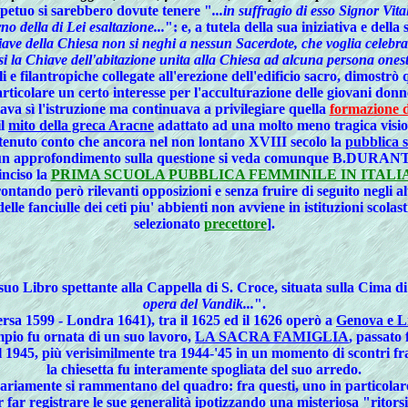
petuo si sarebbero dovute tenere "
...in suffragio di esso Signor Vit
o della di Lei esaltazione...
": e, a tutela della sua iniziativa e dell
ave della Chiesa non si neghi a nessun Sacerdote, che voglia celebrar
la Chiave dell'abitazione unita alla Chiesa ad alcuna persona onesta ch
i e filantropiche collegate all'erezione dell'edificio sacro, dimostr
articolare un certo interesse per l'
acculturazione delle giovani donn
va sì l'
istruzione
ma continuava a privilegiare quella
formazione do
il
mito della greca Aracne
adattato ad una molto meno tragica visione
tenuto conto che ancora nel non lontano XVIII secolo la
pubblica 
un approfondimento sulla questione si veda comunque B.DURANTE-
inciso la
PRIMA SCUOLA PUBBLICA FEMMINILE IN ITALI
rontando però rilevanti opposizioni e senza fruire di seguito negli alt
delle
fanciulle dei ceti piu' abbienti
non avviene in istituzioni scola
selezionato
precettore
].
el suo Libro spettante alla Cappella di S. Croce, situata sulla Cima 
opera del Vandik...
".
sa 1599 - Londra 1641), tra il 1625 ed il 1626 operò a
Genova e Li
pio fu ornata di un suo lavoro,
LA SACRA FAMIGLIA
, passato 
il 1945, più verisimilmente tra 1944-'45 in un momento di scontri fra
la chiesetta fu interamente spogliata del suo arredo.
he variamente si rammentano del quadro: fra questi, uno in particol
er far registrare le sue generalità ipotizzando una misteriosa "ritor