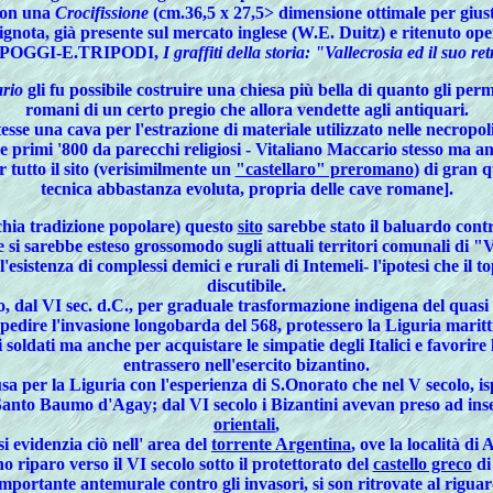
 con una
Crocifissione
(cm.36,5 x 27,5> dimensione ottimale per giusti
e ignota, già presente sul mercato inglese (W.E. Duitz) e ritenuto o
-F.POGGI-E.TRIPODI,
I graffiti della storia: "Vallecrosia ed il suo re
rio
gli fu possibile costruire una chiesa più bella di quanto gli per
romani di un certo pregio che allora vendette agli antiquari.
esse una cava per l'estrazione di materiale utilizzato nelle necropol
00 e primi '800 da parecchi religiosi - Vitaliano Maccario stesso ma
 tutto il sito (verisimilmente un
"castellaro" preromano
) di gran q
tecnica abbastanza evoluta, propria delle cave romane].
chia tradizione popolare) questo
sito
sarebbe stato il baluardo contr
e si sarebbe esteso grossomodo sugli attuali territori comunali di
'esistenza di complessi demici e rurali di Intemeli- l'ipotesi che il
discutibile.
to, dal VI sec. d.C., per graduale trasformazione indigena del quasi
dire l'invasione longobarda del 568, protessero la Liguria marittim
ei soldati ma anche per acquistare le simpatie degli Italici e favorir
entrassero nell'esercito bizantino.
fusa per la Liguria con l'esperienza di S.Onorato che nel V secolo, is
anto Baumo d'Agay; dal VI secolo i Bizantini avevan preso ad inserir
orientali
,
si evidenzia ciò nell' area del
torrente Argentina
, ove la località d
o riparo verso il VI secolo sotto il protettorato del
castello greco
di
importante antemurale contro gli invasori, si son ritrovate al rigua