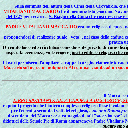
Sulla
sommità dell'
altura della Cima della Crovairola
, che 
VITALIANO MACCARIO
che il
memorialista Giacomo Navone
del 1827
per recarsi a
S. Biagio della Cima che così descrisse e
PADRE VITALIANO MACCARIO
era un religioso d'epoca n
proponendosi di realizzare quale "voto", nel caso della caduta c
pratica ut
Divenuto laico ed arricchitosi come docente privato di varie disci
insperata evenienza, volle erigere
questo edificio religioso che 
I lavori permisero d'ampliare la cappella originariamente ideata e 
Maccario sul mercato antiquario. Si trattava, stando ad un suo man
Il
Maccario do
LIBRO SPETTANTE ALLA CAPPELLA DI S. CROCE, SI
e quindi progettò che l'intiero complesso religioso fosse il volano
per l'eternità secondo i voti del religioso,
...ad una Donna prob
discendenti del Maccario: a vantaggio di tali "sacerdotesse" si 
didattici delle
Scuole Pie di Roma
apparteneva
Padre Vitaliano M
quattro sino ai