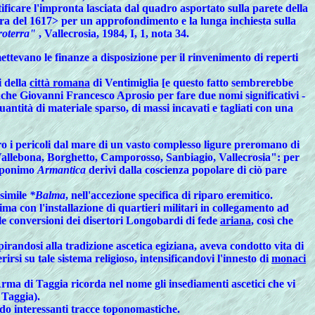
ficare l'impronta lasciata dal quadro asportato sulla parete della
pera del 1617> per un approfondimento e la lunga inchiesta sulla
troterra"
, Vallecrosia, 1984, I, 1, nota 34.
mettevano le finanze a disposizione per il rinvenimento di reperti
i della
città romana
di Ventimiglia [e questo fatto sembrerebbe
 anche Giovanni Francesco Aprosio per fare due nomi significativi -
uantità di materiale sparso, di massi incavati e tagliati con una
o i pericoli dal mare di un vasto complesso ligure preromano di
 "Vallebona, Borghetto, Camporosso, Sanbiagio, Vallecrosia": per
 toponimo
Armantica
derivi dalla coscienza popolare di ciò pare
 simile
*Balma
, nell'accezione specifica di riparo eremitico.
a con l'installazione di quartieri militari in collegamento ad
e le conversioni dei disertori Longobardi di fede
ariana
, così che
pirandosi alla tradizione ascetica egiziana, aveva condotto vita di
si su tale sistema religioso, intensificandovi l'innesto di
monaci
i Arma di Taggia ricorda nel nome gli insediamenti ascetici che vi
 Taggia).
rdo interessanti tracce toponomastiche.