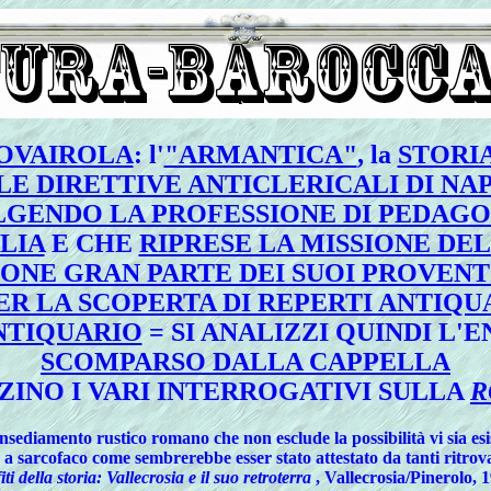
OVAIROLA
: l'
"ARMANTICA"
, la
STORIA
LE DIRETTIVE ANTICLERICALI DI NA
GENDO LA PROFESSIONE DI PEDAGO
LIA
E CHE
RIPRESE LA MISSIONE DE
ONE GRAN PARTE DEI SUOI PROVENTI
PER LA SCOPERTA DI REPERTI ANTIQ
NTIQUARIO
= SI ANALIZZI QUINDI L'
SCOMPARSO DALLA CAPPELLA
ZINO I VARI INTERROGATIVI SULLA
R
nsediamento rustico romano che non esclude la possibilità vi sia esi
ture a sarcofaco come sembrerebbe esser stato attestato da tanti r
iti della storia: Vallecrosia e il suo retroterra
, Vallecrosia/Pinerolo, 19