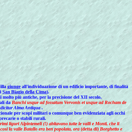
illa
giunge
all'individuazione di un edificio importante, di finalità
di
San Biagio della Cima
).
 molto più antiche, per la precisione del XII secolo.
ali da
Banchi usque ad fossatum Vervonis et usque ad Rocham de
 dicitur Alma Antiqua
.
zionale per scopi militari o comunque ben evidenziata agli occhi
recarie o stabili rurali.
rimi liguri Alpintemeli (!) abitavano tutte le valli e Monti, che li
così la valle Batallo era ben popolata, ora
(detta di)
Borghetto e