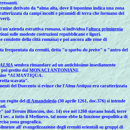
ressanti.
termine derivato da *alma alta, dove il toponimo indica una zona
ratterizzata da campi incolti e piramidi di terra che formano dei
veri).
di un'azienda estrattiva romana, si individua l'
altura primigenia
oni sulle modeste costruzioni repubblicane e liguri.
e condotte della città romana) e poi ancora alle zone di
tta frequentata da eremiti, detta "
u sgarbu du preive
" o "antro del
ALMA
sembra rimandare ad un antichissimo insediamento
 poi gestito dai
MONACI ANTONIANI
.
mine
*ALMANTIQUA
.
grotta scavata".
enti del Duecento si evince che l'
Alma Antiqua
era caratterizzata
un rogito del
di Amandolesio
(30 aprile 1261, doc.376) si intende
ati.
e" (
ad Terram Blancam
, doc. 14) ove nel 1260 stavano fondi, terre
 sec. a tutto il Medioevo, tal nome ebbe la funzione geopolitica di
ecisa zona geografica.
lmente all' evangelizzazione degli eremiti orientali su gruppi di