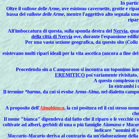
In parti
Oltre il
vallone delle Arme
, ove esistono cavernette, grotte e ripar
bassa del
vallone delle Arme
, mentre l'aggettivo alto segnala uno
ripari
All'imboccatura di questa, sulla sponda destra del
Nervia
, qua
della città di Nervia
ove, durante l'espansione edili
Per una vasta sezione geografica, da questo sito (
Colla
esistevano molti ripari ideali per la vita ascetica (ancora a fine 
Procedendo
sin a Camporosso si incontra un toponimo inte
EREMITICO
poi variamente rivisitato,
A questo complesso co
In entrambi i c
Il termine
*barma
, da cui si evolse
Arma-Alma
, nel dialetto camp
A
proposito dell'
Almablanca
, la cui positura ed il cui stesso no
che
Il nome "bianca" dipendeva dal fatto che il riparo o le vecchie 
coltivate ad alberi, gerbidi di una o più famiglie
Alamano e Macar
indicare "uomini di v
Maccario-Macario
deriva al contrario da un'elaborazione della