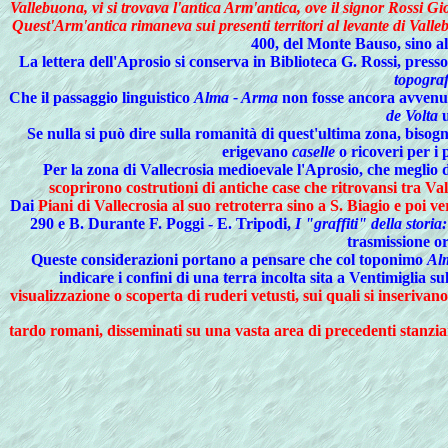
Vallebuona, vi si trovava l'antica Arm'antica, ove il signor Rossi G
Quest'Arm'antica rimaneva sui presenti territori al levante di Vall
400, del Monte Bauso, sino al
La lettera dell'Aprosio si conserva in Biblioteca G. Rossi, pres
topograf
Che il passaggio linguistico
Alma - Arma
non fosse ancora avvenuto
de Volta
u
Se nulla si può dire sulla romanità di quest'ultima zona, biso
erigevano
caselle
o ricoveri per i 
Per la zona di Vallecrosia medioevale l'Aprosio, che meglio di
scoprirono costrutioni di antiche case che ritrovansi tra Vall
Dai
Piani di Vallecrosia al suo retroterra sino a S. Biagio e poi 
290 e B. Durante F. Poggi - E. Tripodi,
I "graffiti" della storia
trasmissione or
Queste considerazioni portano a pensare che col toponimo
Al
indicare i confini di una terra incolta sita a Ventimiglia su
visualizzazione o scoperta di ruderi vetusti, sui quali si inserivan
tardo romani, disseminati su una vasta area di precedenti stanziame