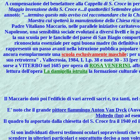
A compensazione del benefattore alla
Cappella di S. Croce
in per
Maggio invenzione della S. Croce e...il quattordici Settembre giorn
annotò: "
...termino questo mio avviso col raccomandare che la Chi
Maestra cui spetterà la manutenzione della Chiesa ricusi 
Padre Vitaliano Maccario, nelle parallele iniziative caritatevol
Napoleone, una sensibilità sociale evolutasi a diversi livelli e in p
la sua
scuola per le fanciulle del paese di San Biagio
comporta
riconosciuta
essenziale
per ogni
buona madre
(in definitiva 
rappresentò un passo avanti nella
istruzione pubblica popolare
ancora esemplarmente una
scuola esclusivamente maschile
: per 
suo retroterra" , Vallecrosia, 1984, I, 1,p. 38 e note 30 - 33 [per 
sorse a VITERBO nel 1685 per opera di
ROSA VENERINI
, aff
lettura dell'opera
La damigella istruita
la formazione culturale 
Il
Maccario dotò poi l'edificio di vari arredi sacri e, tra tanti, n
E' noto che il grande
pittore fiammingo Anton Van Dyck
(Anver
Moltedo (Im)
ad esem
Il quadro fu asportato dalla chiesetta del S. Croce fra il 1940 ed 
Si son individuati diversi testimoni oculari sopravvissuti c
scendere in ulteriori particolari e soprattutto deciso a non vol