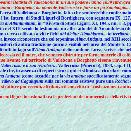
iovanni Battista di Vallebuona in un suo podere l'anno 1839 ritrovava 
ebuona e Borghetto, da ponente Vallecrosia e forse un pò Sambiagio...
l'area di Vallebona e Borghetto, fatto che sembrerebbe confermato
so l'Ist. Intern. di Studi Liguri di Bordighera, con segnatura IX, 1
ia di Albintimilium
, in "Rivista di Studi Liguri, XI, 1945, nn. 1-3, p
 nel XIII secolo lo testimonia un altro atto del di Amandolesio (d
na terra coltivata a viti e fichi
ubi dicitur Almablanca... in territorio 
gna invece riconoscere che col toponimo
Alma Antiqua
, nel XIII sec
pastori di antica tradizione (ancora visibili nell'area del Monte S.
 tutti indagò sull'
Alma Antiqua
delineandone l'area, scrisse che nel
ecrosia ed il mare, che vennero distrutte per farne macerie di coltiva
verso levante sul territorio di Vallebona e Borghetto si sono rinve
: Vallecrosia e il suo retroterra
, Vallecrosia (Pinerolo), 1984, cap. I-II
ale che, in assenza di reperti sicuri, qui ci si limita a ricordare com
ma Antiqua
(come accadde per la
via antiqua
specificatamente segna
l rilievo
ad Cagalupum
sulla cui sommità esisteva pure una
Rocha
:
o strutture più recenti, attribuiva il concetto di "costruzione/-i ant
nti liguri incastonati tra le protezioni dei numerosi castellari ivi