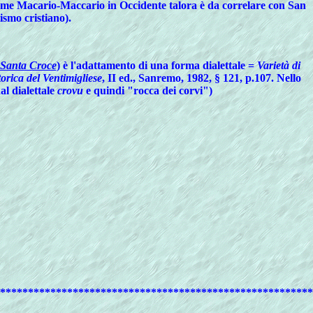
nome Macario-Maccario in Occidente talora è da correlare con San
ismo cristiano).
Santa Croce
) è l'adattamento di una forma dialettale =
Varietà di
torica del Ventimigliese
, II ed., Sanremo, 1982, § 121, p.107.
Nello
al dialettale
crovu
e quindi "rocca dei corvi")
********************************************************