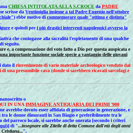
i una
CHIESA INTITOLATA ALLA S.CROCE
da
PADRE
me scrisse da
Ventimiglia insieme a tal Padre Eugenio nell'ottobre
chiale"
) ebbe motivo di
commemorare quale "ottima e distinta"
.
igure
e quindi per
i più drastici interventi napoleonici avverso la
ativa che coniugasse alla sacralità l'espletamento di una qualche
di seguito.
lare e, a compensazione del voto fatto a Dio per questa auspicata e
n una importante funzione sociale specie a vantaggio delle giovani
i dato il
rinvenimento di vario materiale archeologico venduto dal
ti di una presumibile cava (donde si sarebbero ricavati sarcofagi e
 manoscritto o
UI IN UNA
IMMAGINE ANTIQUARIA DEI PRIMI '900
ne avrebbe dovuto esser affidata di generazione in generazione, e
ta tra le donne dimoranti in San Biagio e preferibilmente tra le
o del parroco locale, si sarebbe anche onerata [secondo i criteri
qui)
] di "
...insegnare alle Zitelle di detta Comune dall'età degli anni
 Cristiana...
".