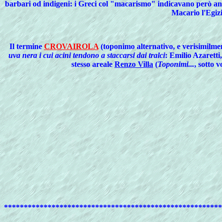
barbari od indigeni: i Greci col "macarismo" indicavano però an
Macario l'Egizi
Il
termine
CROVAIROLA
(toponimo alternativo, e verisimilmen
uva nera i cui acini tendono a staccarsi dai tralci
: Emilio Azaretti
stesso areale
Renzo Villa
(
Toponimi...
, sotto 
*******************************************************