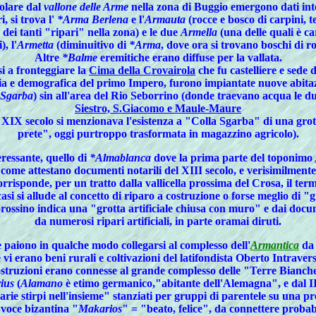
colare dal
vallone delle Arme
nella zona di Buggio emergono dati inte
i, si trova l'
*Arma Berlena
e l'
Armauta
(rocce e bosco di carpini, 
 dei tanti "ripari" nella zona) e le due
Armella
(una delle quali è ca
), l'
Armetta
(diminuitivo di
*Arma
, dove ora si trovano boschi di ro
Altre
*Balme
eremitiche erano diffuse per la vallata.
si a fronteggiare la
Cima della Crovairola
che fu castelliere e sede 
zia e demografica del primo Impero, furono impiantate nuove abitazi
 Sgarba
) sin all'area del Rio Seborrino (donde traevano acqua le du
Siestro, S.Giacomo e Maule-Maure
del XIX secolo si menzionava l'esistenza a "Colla Sgarba" di una gro
prete", oggi purtroppo trasformata in magazzino agricolo).
ressante, quello di
*Almablanca
dove la prima parte del toponimo
 come attestano documenti notarili del XIII secolo, e verisimilmente
rrisponde, per un tratto dalla vallicella prossima del Crosa, il ter
asi si allude al concetto di riparo a costruzione o forse meglio di "
orossino indica una "grotta artificiale chiusa con muro" e dai docum
da numerosi ripari artificiali, in parte oramai diruti.
me paiono in qualche modo collegarsi al complesso dell'
Armantica
da 
 vi erano beni rurali e coltivazioni del latifondista Oberto Intravers
costruzioni erano connesse al grande complesso delle "Terre Bianch
ius
(
Alamano
è etimo germanico,"abitante dell'Alemagna", e dal III
arie stirpi nell'insieme" stanziati per gruppi di parentele su una pr
 voce bizantina "
Makarios
" = "beato, felice", da connettere probabi