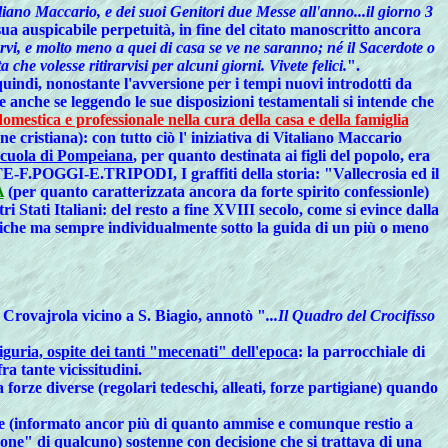
aliano Maccario, e dei suoi Genitori due Messe all'anno...il giorno 3
a sua auspicabile perpetuità, in fine del citato manoscritto ancora
vi, e molto meno a quei di casa se ve ne saranno; né il Sacerdote o
e volesse ritirarvisi per alcuni giorni. Vivete felici.
".
ò quindi, nonostante l'avversione per i tempi nuovi introdotti da
e
anche se leggendo le sue
disposizioni testamentali
si intende che
mestica e professionale nella cura della casa e della famiglia
 cristiana): con tutto ciò l' iniziativa di
Vitaliano Maccario
scuola di Pompeiana
, per quanto destinata ai figli del popolo, era
F.POGGI-E.TRIPODI, I graffiti della storia: "Vallecrosia ed il
A
(per quanto caratterizzata ancora da forte spirito confessionle)
ri Stati Italiani: del resto a fine XVIII secolo, come si evince dalla
stiche ma sempre individualmente sotto la guida di un più o meno
di Crovajrola vicino a S. Biagio, annotò "
...Il Quadro del Crocifisso
guria, ospite dei tanti "mecenati" dell'epoca
: la parrocchiale di
fra tante vicissitudini.
 forze diverse (regolari tedeschi, alleati, forze partigiane) quando
are (informato ancor più di quanto ammise e comunque restio a
sione" di qualcuno) sostenne con decisione che si trattava di una