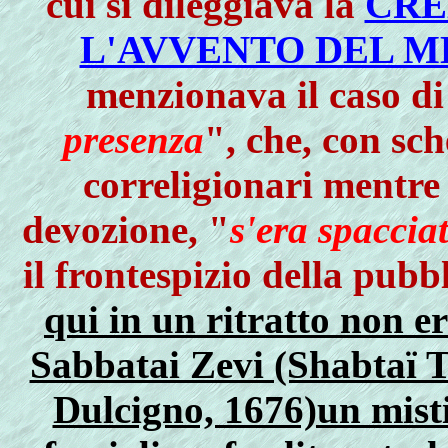
cui si dileggiava la
CRE
L'AVVENTO DEL M
menzionava il caso di
presenza
", che, con sc
correligionari mentre 
devozione, "
s'era spaccia
il frontespizio della pub
qui in un ritratto non e
Sabbatai Zevi (Shabtaï T
Dulcigno, 1676)un mist