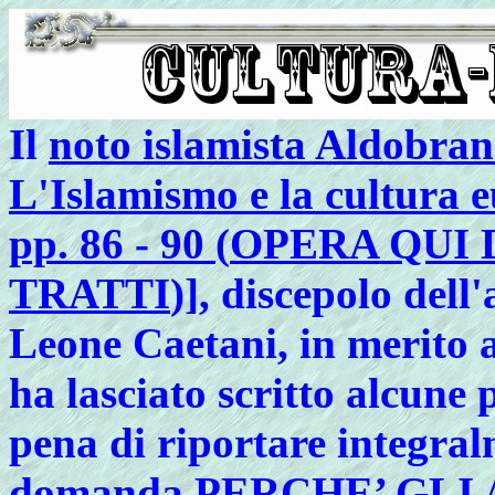
Il
noto islamista Aldobr
L'Islamismo e la cultura e
pp. 86 - 90 (
OPERA QUI 
TRATTI
)], discepolo dell
Leone Caetani, in merito
ha lasciato scritto alcune
pena di riportare integral
domanda
PERCHE’ GLI 