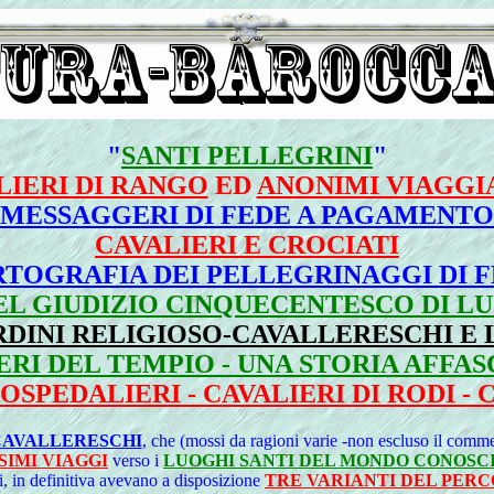
"
SANTI PELLEGRINI
"
LIERI DI RANGO
ED
ANONIMI VIAGGI
"MESSAGGERI DI FEDE A PAGAMENTO
CAVALIERI E CROCIATI
TOGRAFIA DEI PELLEGRINAGGI DI 
EL GIUDIZIO CINQUECENTESCO DI LUI
ORDINI RELIGIOSO-CAVALLERESCHI E
ERI DEL TEMPIO - UNA STORIA AFFA
OSPEDALIERI - CAVALIERI DI RODI - 
CAVALLERESCHI
, che (mossi da ragioni varie -non escluso il comm
IMI VIAGGI
verso i
LUOGHI SANTI DEL MONDO CONOSC
eri, in definitiva avevano a disposizione
TRE VARIANTI DEL PER