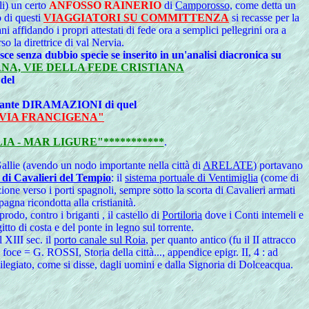
li) un certo
ANFOSSO RAINERIO
di
Camporosso
, come detta un
 di questi
VIAGGIATORI SU COMMITTENZA
si recasse per la
 affidando i propri attestati di fede ora a semplici pellegrini ora a
so la direttrice di val Nervia.
sce senza dubbio specie se inserito in un'analisi diacronica su
ANA, VIE DELLA FEDE CRISTIANA
del
le tante DIRAMAZIONI di quel
"VIA FRANCIGENA"
IA - MAR LIGURE"***********
.
Gallie (avendo un nodo importante nella città di
ARELATE
) portavano
i di Cavalieri del Tempio
: il
sistema portuale di Ventimiglia
(come di
ione verso i porti spagnoli, sempre sotto la scorta di Cavalieri armati
agna ricondotta alla cristianità.
rodo, contro i briganti , il castello di
Portiloria
dove i Conti intemeli e
tto di costa e del ponte in legno sul torrente.
 XIII sec. il
porto canale sul Roia
, per quanto antico (fu il II attracco
oce = G. ROSSI, Storia della città..., appendice epigr. II, 4 : ad
legiato, come si disse, dagli uomini e dalla Signoria di Dolceacqua.