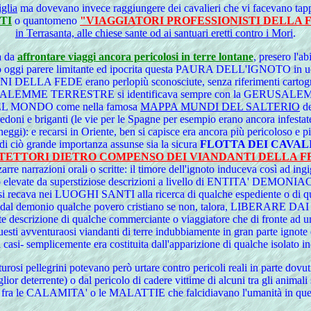
glia
ma dovevano invece raggiungere dei cavalieri che vi facevano tappa p
TI
o quantomeno
"VIAGGIATORI PROFESSIONISTI DELLA 
in Terrasanta, alle chiese sante od ai santuari eretti contro i Mori
.
a da
affrontare viaggi ancora pericolosi in terre lontane
, presero l'a
uò oggi parere limitante ed ipocrita questa PAURA DELL'IGNOTO in uomi
LEGRINI DELLA FEDE erano perlopiù sconosciute, senza riferimenti cart
 la GERUSALEMME TERRESTRE si identificava sempre con la GERUSAL
O DEL MONDO come nella famosa
MAPPA MUNDI DEL SALTERIO
de
redoni e briganti (le vie per le Spagne per esempio erano ancora infestate
eggi): e recarsi in Oriente, ben si capisce era ancora più pericoloso e
 di ciò grande importanza assunse sia la sicura
FLOTTA DEI CAVAL
TETTORI DIETRO COMPENSO DEI VIANDANTI DELLA F
rre narrazioni orali o scritte: il timore dell'ignoto induceva così ad ingiga
pesso elevate da superstiziose descrizioni a livello di ENTITA' DEMO
cava nei LUOGHI SANTI alla ricerca di qualche espediente o di qual
nio qualche povero cristiano se non, talora, LIBERARE DAI DE
rante descrizione di qualche commerciante o viaggiatore che di fronte ad 
questi avventuraosi viandanti di terre indubbiamente in gran parte ignote
- semplicemente era costituita dall'apparizione di qualche isolato ind
venturosi pellegrini potevano però urtare contro pericoli reali in part
iglior deterrente) o dal pericolo di cadere vittime di alcuni tra gli
e fra le CALAMITA' o le MALATTIE che falcidiavano l'umanità in quest