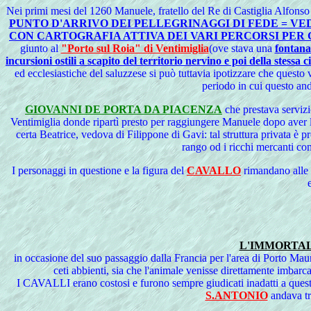
Nei
primi mesi del 1260 Manuele, fratello del Re di Castiglia Alfonso 
PUNTO D'ARRIVO DEI PELLEGRINAGGI DI FEDE = VED
CON CARTOGRAFIA ATTIVA DEI VARI PERCORSI PER
giunto al
"Porto sul Roia" di Ventimiglia
(ove stava una
fontana
incursioni ostili a scapito del territorio nervino e poi della stessa ci
ed ecclesiastiche del saluzzese si può tuttavia ipotizzare che ques
periodo in cui questo and
GIOVANNI DE PORTA DA PIACENZA
che prestava servizi
Ventimiglia donde ripartì presto per raggiungere Manuele dopo aver lasc
certa Beatrice, vedova di Filippone di Gavi: tal struttura privata è 
rango od i ricchi mercanti co
I
personaggi in questione e la figura del
CAVALLO
rimandano alle v
L'IMMORTA
in occasione del suo passaggio dalla Francia per l'area di Port
ceti abbienti, sia che l'animale venisse direttamente imbarc
I CAVALLI erano costosi e furono sempre giudicati inadatti a quest
S.ANTONIO
andava tra