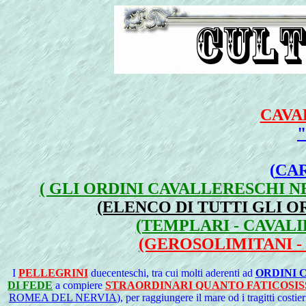
CAVA
(
CAR
( GLI ORDINI CAVALLERESCHI N
(ELENCO DI TUTTI GLI 
(TEMPLARI - CAVALI
(GEROSOLIMITANI - 
I
PELLEGRINI
duecenteschi, tra cui molti aderenti ad
ORDINI 
DI FEDE
a compiere
STRAORDINARI QUANTO FATICOSISS
ROMEA DEL NERVIA
), per raggiungere il mare od i tragitti costi