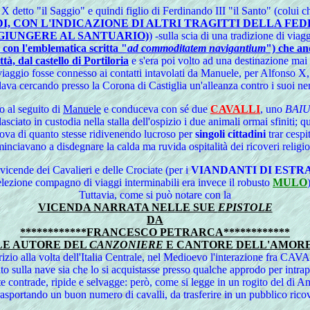
X detto "il Saggio" e quindi figlio di Ferdinando III "il Santo" (colui 
I, CON L'INDICAZIONE DI ALTRI TRAGITTI DELLA FED
 GIUNGERE AL SANTUARIO)
) -sulla scia di una tradizione di viag
 con l'emblematica scritta "
ad commoditatem navigantium
") che an
ttà, dal castello di Portiloria
e s'era poi volto ad una destinazione mai 
to viaggio fosse connesso ai contatti intavolati da Manuele, per Alfonso
ava cercando presso la Corona di Castiglia un'alleanza contro i suoi nemi
o al seguito di
Manuele
e conduceva con sé due
CAVALLI
, uno
BAIU
iato in custodia nella stalla dell'ospizio i due animali ormai sfiniti; q
prova di quanto stesse ridivenendo lucroso per
singoli cittadini
trar cespi
minciavano a disdegnare la calda ma ruvida ospitalità dei ricoveri religi
icende dei Cavalieri e delle Crociate (per i
VIANDANTI DI ESTR
elezione compagno di viaggi interminabili era invece il robusto
MULO
Tuttavia, come si può notare con la
VICENDA NARRATA NELLE SUE
EPISTOLE
DA
************FRANCESCO PETRARCA************
LE AUTORE DEL
CANZONIERE
E CANTORE DELL'AMORE
o Maurizio alla volta dell'Italia Centrale, nel Medioevo l'interazi
ato sulla nave sia che lo si acquistasse presso qualche approdo per intra
e contrade, ripide e selvagge: però, come si legge in un rogito del di 
sportando un buon numero di cavalli, da trasferire in un pubblico ricover