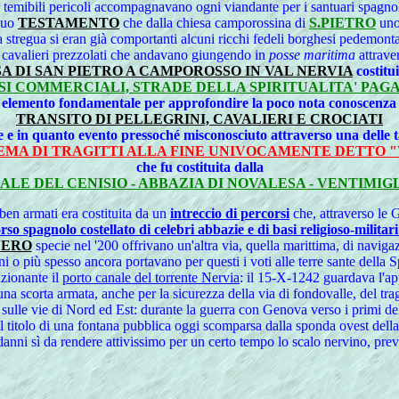
su temibili pericoli accompagnavano ogni viandante per i santuari spagno
 suo
TESTAMENTO
che dalla chiesa camporossina di
S.PIETRO
uno
a stregua si eran già comportanti alcuni ricchi fedeli borghesi pedemontani
 cavalieri prezzolati che andavano giungendo in
posse maritima
attraver
A DI SAN PIETRO A CAMPOROSSO IN VAL NERVIA
costitui
SI COMMERCIALI, STRADE DELLA SPIRITUALITA' PAG
 elemento fondamentale per approfondire la poco nota conoscenza 
TRANSITO DI PELLEGRINI, CAVALIERI E CROCIATI
e e in quanto evento pressoché misconosciuto attraverso una del
EMA DI TRAGITTI ALLA FINE UNIVOCAMENTE DETTO 
che fu costituita dalla
ALE DEL CENISIO - ABBAZIA DI NOVALESA - VENTIMIGL
 ben armati era costituita da un
intreccio di percorsi
che, attraverso le 
so spagnolo costellato di celebri abbazie e di basi religioso-militar
VERO
specie nel '200 offrivano un'altra via, quella marittima, di navigaz
o più spesso ancora portavano per questi i voti alle terre sante della Sp
nzionante il
porto canale del torrente Nervia
: il 15-X-1242 guardava l'app
 scorta armata, anche per la sicurezza della via di fondovalle, del tragi
sulle vie di Nord ed Est: durante la guerra con Genova verso i primi del
l titolo di una fontana pubblica oggi scomparsa dalla sponda ovest della f
ni sì da rendere attivissimo per un certo tempo lo scalo nervino, previ