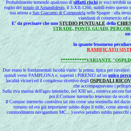
Probabilmente
temendo qualcuno di
siffatti rischi
(e voci terribili 
rogito del
notaio di Amandolesio
, il 3-XII-1260, stabilì entro questo
sua anima a
San Giacomo di Compostela
nelle Spagne : alla stess
viandanti di commercio ed a
E' da precisare che uno
STUDIO PUNTUALE
della
CHIES
STRADE, PONTI, GUADI, PERCOR
un
in quanto fenomeno peculiar
RAMIFICATO SIST
***********VARIANTE "OSPED
Due erano le fondamentali facoltà viarie: la prima, tipica per cavalieri
quindi verso PAMPLONA e, superati i PIRENEI ad un
unico percor
località vicine) ed il complesso ricettivo degli
OSPEDALI RICO
che accompagnavano i pellegrini 
Sulla riva marina dell'agro intemelio, nel XIII sec., esisteva ancora fu
poi il Comune intemelio tenevano da secoli una
Il Comune intemelio custodiva tal sito come una sentinella del dazio 
romano ed era già importante subito dopo il mille, come attesta i
commoditatem navigantium MC... ) aveva peraltro subito parecchi dan