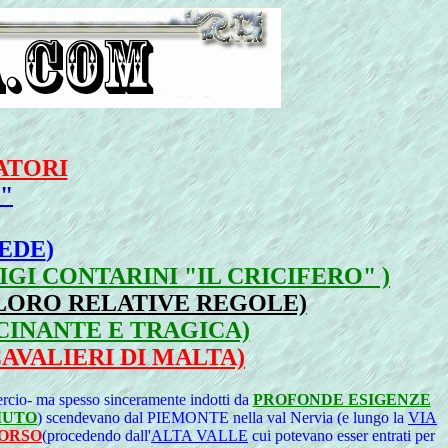
ATORI
"
FEDE
)
GI CONTARINI "IL CRICIFERO" )
 LORO RELATIVE REGOLE)
SCINANTE E TRAGICA)
CAVALIERI DI MALTA)
ercio- ma spesso sinceramente indotti da
PROFONDE ESIGENZE
IUTO
) scendevano dal PIEMONTE nella val Nervia (e lungo la
VIA
CORSO
(procedendo dall'
ALTA VALLE
cui potevano esser entrati per