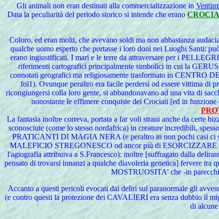
Gli
animali non eran destinati alla commercializzazione in
Ventimi
Data la peculiarità del periodo storico si intende che erano
CROCIA
Coloro
, ed eran molti, che avevano soldi ma non abbastanza audaci
qualche uomo esperto che portasse i loro doni nei Luoghi Santi: p
erano ingiustificati. I mari e le terre da attraversare per i PEL
riferimenti cartografici principalmente simbolici in cui
connotati geografici ma religiosamente trasformato in CENTR
fol1). Ovunque peraltro era facile perdersi od essere vittima di p
ricongiungersi colla loro gente, si abbandonavano ad una vita di sacch
nonostante le effimere conquiste dei Crociati [ed in funzione
PRO
La fantasia inoltre correva, portata a far voli strani anche da certe bizza
sconosciute (come lo stesso nordafrica) in creature incredibili, s
PRATICANTI DI MAGIA NERA (e peraltro in non pochi casi ci si re
MALEFICIO STREGONESCO od ancor più di ESORCIZZARE dal demo
l'agiografia attribuiva a S.Francesco): inoltre [suffragato dalla deli
pensato di trovarsi innanzi a qualche diavoleria genetica] fervere tra 
MOSTRUOSITA' che -in parecchi casi
Accanto
a questi pericoli evocati dai deliri sul paranormale gli av
(e contro questi la protezione dei CAVALIERI era senza dubbio il m
di alcun