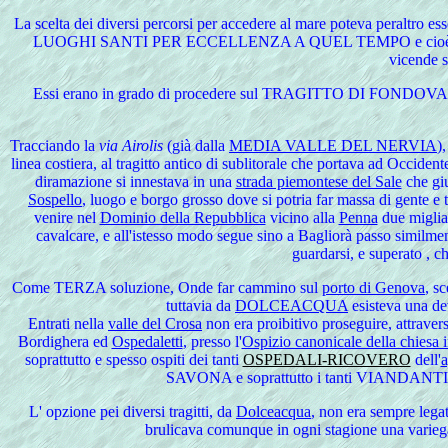
La scelta dei diversi percorsi per accedere al mare poteva peraltro
LUOGHI SANTI PER ECCELLENZA A QUEL TEMPO e cioè la
vicende
Essi
erano in grado di procedere sul TRAGITTO DI FONDOVAL
Tracciando
la
via Airolis
(già dalla
MEDIA VALLE DEL NERVIA
)
linea costiera, al tragitto antico di sublitorale che portava ad Occide
diramazione si innestava in una
strada piemontese del Sale
che giu
Sospello
, luogo e borgo grosso dove si potria far massa di gente e t
venire nel
Dominio della Repubblica
vicino alla
Penna
due miglia
cavalcare, e all'istesso modo segue sino a Bagliorà passo similmente
guardarsi, e superato , c
Come
TERZA soluzione, Onde far cammino sul
porto di Genova
, s
tuttavia da
DOLCEACQUA
esisteva una dev
Entrati nella
valle del Crosa
non era proibitivo proseguire, attravers
Bordighera ed
Ospedaletti
, presso l'
Ospizio canonicale della chiesa i
soprattutto e spesso ospiti dei tanti
OSPEDALI-RICOVERO
dell'
a
SAVONA e soprattutto i tanti VIANDANTI 
L'
opzione pei diversi tragitti, da
Dolceacqua
, non era sempre legat
brulicava comunque in ogni stagione una variegata