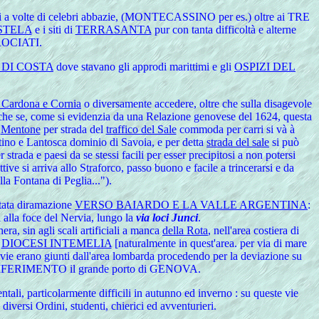
dosi a volte di celebri abbazie, (MONTECASSINO per es.) oltre ai TRE
STELA
e i siti di
TERRASANTA
pur con tanta difficoltà e alterne
ROCIATI.
 DI COSTA
dove stavano gli approdi marittimi e gli
OSPIZI DEL
i Cardona e Cornia
o diversamente accedere, oltre che sulla disagevole
; anche se, come si evidenzia da una Relazione genovese del 1624, questa
a
Mentone
per strada del
traffico del Sale
commoda per carri si và à
artino e Lantosca dominio di Savoia, e per detta
strada del sale
si può
r strada e paesi da se stessi facili per esser precipitosi a non potersi
ive si arriva allo Straforco, passo buono e facile a trincerarsi e da
la Fontana di Peglia...").
itata diramazione
VERSO BAIARDO E LA VALLE ARGENTINA
:
 alla foce del Nervia, lungo la
via loci Junci
.
ra, sin agli scali artificiali a manca
della Rota
, nell'area costiera di
a
DIOCESI INTEMELIA
[naturalmente in quest'area. per via di mare
 vie erano giunti dall'area lombarda procedendo per la deviazione su
I RIFERIMENTO il grande porto di GENOVA.
tali, particolarmente difficili in autunno ed inverno : su queste vie
iversi Ordini, studenti, chierici ed avventurieri.