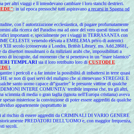
er altri viaggi e lì intendevano cambiare i loro stanchi destrieri.
FEDE"
: in tal epoca pressoché tutti aspiravano
a recarsi in Spagna od
bitudine, con l' autorizzazione ecclesiastica, di pagare profumatamente
ni alla ricerca del Paradiso ma ad onor del vero questi timori non
ografici importanti e, specialmente per i viaggi in TERRASANTA con
EMME CELESTE venendo elevata a EMBLEMA privo di autentici
l XIII secolo (conservata a Londra, British Library, ms. Add.28681,
 da disertori musulmani o da miliziani arabi che, impossibilitati a
 pieno di incognite, dal momento che si penetrava in un "mare islamico"
IERI TEMPLARI
sia il loro retribuito loro di
CUSTODI E
EDE
].
ntire i pericoli e a far intuire la possibilità di imbattersi in terre quasi
NIACHE se non di quei servi del maligno che si ritenevano STREGHE E
che santo uomo capace di"guarire" le presunte vittime di qualche
MONI INTERE COMUNITA' terribile impresa che, tra gli altri,
una scimmia di media o gran taglia (ignota nell'Europa cristiana) aveva
 e spesso misteriose la convinzione di poter essere aggrediti da qualche
ividuo appartenente (soprattutto in
e dovuti al rischio di essere aggrediti da CRIMINALI DI VARIO GENERE
 animali storicamente PREDATORI DELL'UOMO e, con maggior frequenza,
i secoli.