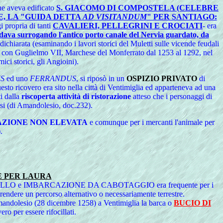
che aveva edificato
S. GIACOMO DI COMPOSTELA (CELEBRE
E, LA "GUIDA DETTA
AD VISITANDUM
" PER SANTIAGO:
gi propria di tanti
CAVALIERI, PELLEGRINI E CROCIATI
- era
dava surrogando l'antico porto canale del Nervia guardato, da
dichiarata (esaminando i lavori storici del Muletti sulle vicende feudali
 X, con Guglielmo VII, Marchese del Monferrato dal 1253 al 1292, nel
ci storici, gli Angioini).
S
ed uno
FERRANDUS
, si riposò in un
OSPIZIO PRIVATO
di
uesto ricovero era sito nella città di Ventimiglia ed apparteneva ad una
ti dalla
riscoperta attività di ristorazione
atteso che i personaggi di
osi (di Amandolesio, doc.232).
AZIONE NON ELEVATA
e comunque per i mercanti l'animale per
).
 PER LAURA
one fra CAVALLO e IMBARCAZIONE DA CABOTAGGIO era frequente per i
prendere un percorso alternativo o necessariamente terrestre.
Amandolesio (28 dicembre 1258) a Ventimiglia la barca o
BUCIO DI
o per essere rifocillati.