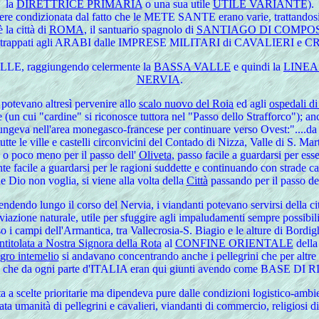
la
DIRETTRICE PRIMARIA
o una sua utile
UTILE VARIANTE
).
 essere condizionata dal fatto che le METE SANTE erano varie, trattan
 città di
ROMA
, il santuario spagnolo di
SANTIAGO DI COMPO
 strappati agli ARABI dalle IMPRESE MILITARI di CAVALIERI e C
LE, raggiungendo celermente la
BASSA VALLE
e quindi la
LINEA
NERVIA
.
, potevano altresì pervenire allo
scalo nuovo del Roia
ed agli
ospedali d
nte (un cui "cardine" si riconosce tuttora nel "Passo dello Strafforco")
ngeva nell'area monegasco-francese per continuare verso Ovest:"....d
utte le ville e castelli circonvicini del Contado di Nizza, Valle di S. M
 o poco meno per il passo dell'
Oliveta
, passo facile a guardarsi per esse
 facile a guardarsi per le ragioni suddette e continuando con strade catt
he Dio non voglia, si viene alla volta della
Città
passando per il passo del
cendendo lungo il corso del Nervia, i viandanti potevano servirsi della c
iazione naturale, utile per sfuggire agli impaludamenti sempre possibili
o i campi dell'Armantica, tra Vallecrosia-S. Biagio e le alture di Bordighe
ntitolata a Nostra Signora della Rota
al
CONFINE ORIENTALE
dell
gro intemelio
si andavano concentrando anche i pellegrini che per altre
che da ogni parte d'ITALIA eran qui giunti avendo come BASE D
a a scelte prioritarie ma dipendeva pure dalle condizioni logistico-ambien
 umanità di pellegrini e cavalieri, viandanti di commercio, religiosi di d