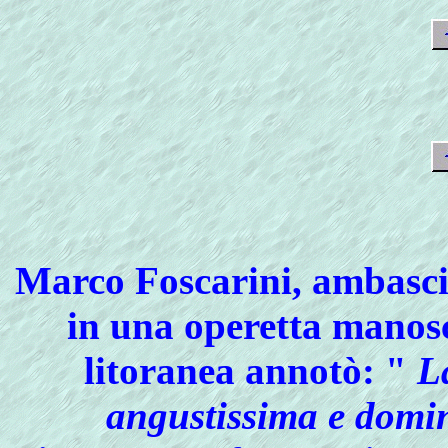
Marco
Foscarini, ambasci
in una operetta manosc
litoranea annotò: "
La
angustissima e domin