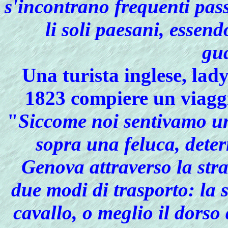
s'incontrano frequenti pas
li soli paesani, essen
gu
Una
turista inglese,
lady
1823 compiere un viaggi
"
Siccome noi sentivamo un
sopra una feluca, dete
Genova attraverso la str
due modi di trasporto: la
cavallo, o meglio il
dorso 