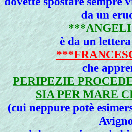
dovette spostare sempre v
da un erud
***ANGELI
è da un letter
***FRANCES
che appre
PERIPEZIE PROCEDE
SIA PER MARE C
(cui neppure potè esimer
Avign