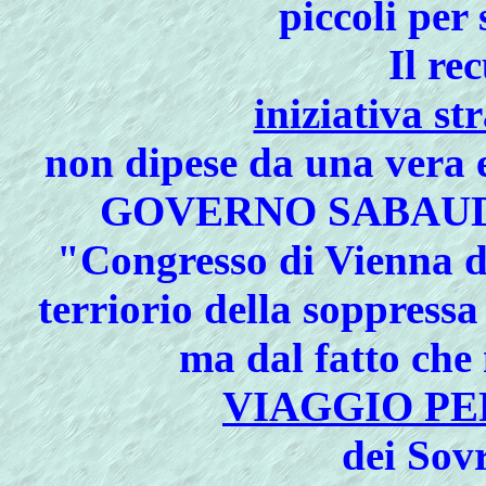
piccoli per 
Il re
iniziativa s
non dipese da una vera e
GOVERNO SABAU
"Congresso di Vienna d
terriorio della soppr
ma dal fatto che 
VIAGGIO PE
dei Sov