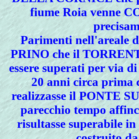
fiume Roia venne
C
precisam
Parimenti nell'areale d
PRINO
che il
TORRENT
essere superati per via 
20 anni circa prima 
realizzasse il
PONTE SU
parecchio tempo aff
risultasse superabile in
costruito da