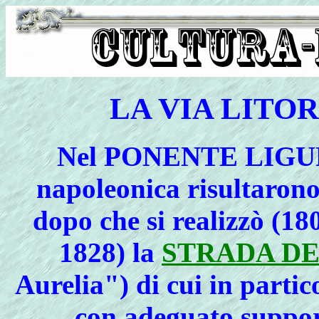
LA VIA LITO
Nel
PONENTE LIGU
napoleonica
risultarono 
dopo che si realizzò (18
1828) la
STRADA D
Aurelia") di cui in partic
con adeguato suppor