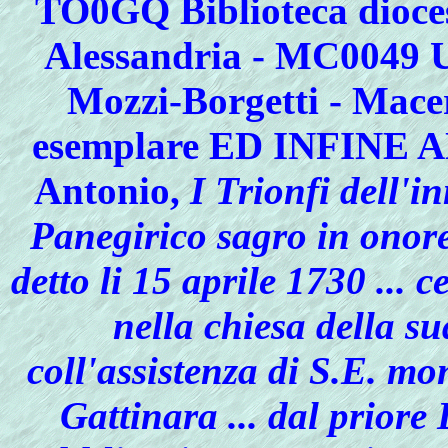
TO0GQ Biblioteca dioces
Alessandria - MC0049
Mozzi-Borgetti - Macer
esemplare ED INFINE 
Antonio,
I Trionfi dell'in
Panegirico sagro in onore
detto li 15 aprile 1730 ... 
nella chiesa della s
coll'assistenza di S.E. m
Gattinara ... dal prior