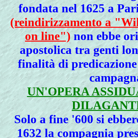
fondata nel 1625 a Par
(reindirizzamento a "Wik
on line")
non ebbe ori
apostolica tra genti l
finalità di predicazione
campagna 
UN'OPERA ASSIDU
DILAGANT
Solo a fine '600 si ebbe
1632 la compagnia prese