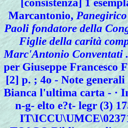
[consistenza] 1 esemp
Marcantonio,
Panegirico
Paoli fondatore della Cong
Figlie della carità comp
Marc'Antonio Conventati .
per Giuseppe Francesco Fe
[2] p. ; 4o - Note general
Bianca l'ultima carta - · I
n-g- elto e?t- legr (3) 1
IT\ICCU\UMCE\023713