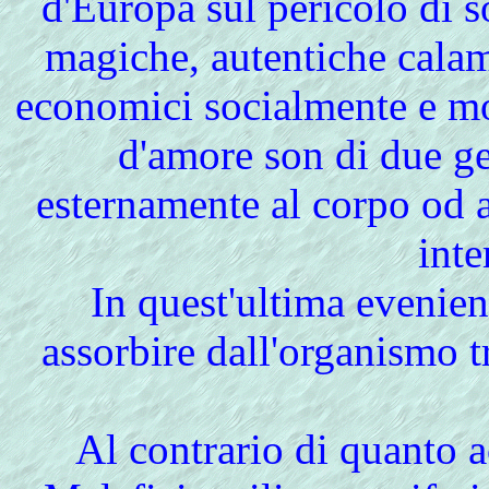
d'Europa sul pericolo di so
magiche, autentiche calam
economici socialmente e mor
d'amore son di due ge
esternamente al corpo od a
int
In quest'ultima evenien
assorbire dall'organismo t
Al contrario di quanto a