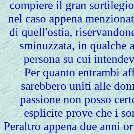
compiere il gran sortilegi
nel caso appena menzionat
di quell'ostia, riservandon
sminuzzata, in qualche 
persona su cui intende
Per quanto entrambi af
sarebbero uniti alle don
passione non posso cert
esplicite prove che i sor
Peraltro appena due anni or