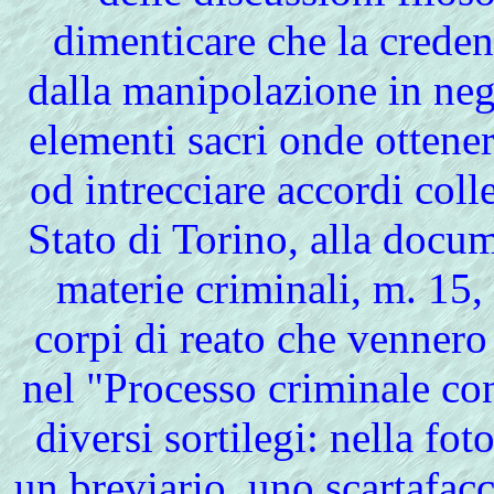
dimenticare che la credenz
dalla manipolazione in nega
elementi sacri onde ottener
od intrecciare accordi coll
Stato di Torino, alla docu
materie criminali, m. 15, 
corpi di reato che vennero
nel "Processo criminale con
diversi sortilegi: nella fot
un breviario, uno scartafac