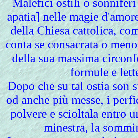
Malefici ostili o sonniferi
apatia] nelle magie d'amore
della Chiesa cattolica, co
conta se consacrata o meno,
della sua massima circonf
formule e lett
Dopo che su tal ostia son st
od anche più messe, i perfid
polvere e scioltala entro 
minestra, la sommin