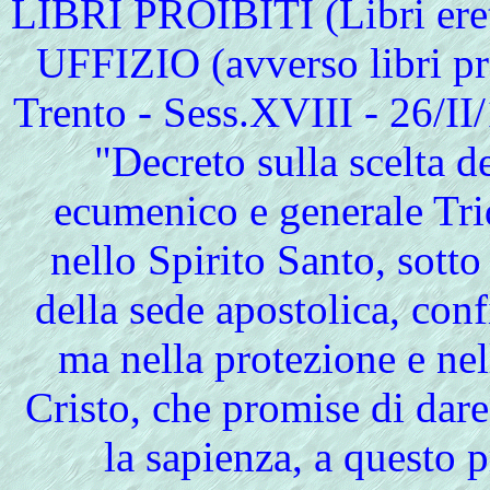
LIBRI PROIBITI (Libri eret
UFFIZIO (avverso libri pro
Trento - Sess.XVIII - 26/II
"Decreto sulla scelta de
ecumenico e generale Tri
nello Spirito Santo, sotto 
della sede apostolica, con
ma nella protezione e nel
Cristo, che promise di dare 
la sapienza, a questo 