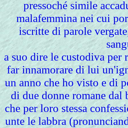
pressoché simile accad
malafemmina nei cui port
iscritte di parole vergate
sang
a suo dire le custodiva per 
far innamorare di lui un'i
un anno che ho visto e di pe
di due donne romane dal 
che per loro stessa confessi
unte le labbra (pronunciand