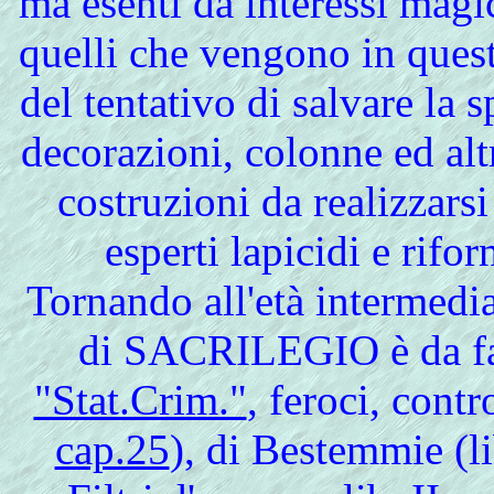
ma esenti da interessi magi
quelli che vengono in quest
del tentativo di salvare la 
decorazioni, colonne ed al
costruzioni da realizzars
esperti lapicidi e rifo
Tornando all'età intermedia
di SACRILEGIO è da far
"Stat.Crim."
, feroci, contr
cap.25
), di Bestemmie (li