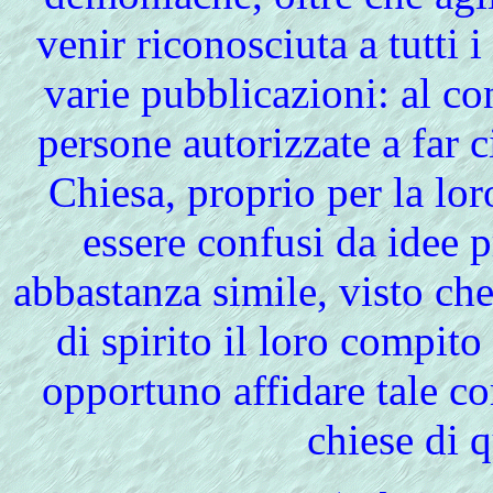
venir riconosciuta a tutti i
varie pubblicazioni: al co
persone autorizzate a far ci
Chiesa, proprio per la lo
essere confusi da idee 
abbastanza simile, visto che
di spirito il loro compito
opportuno affidare tale co
chiese di q