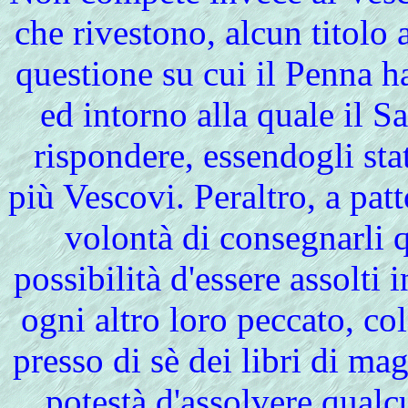
che rivestono, alcun titolo 
questione su cui il Penna ha
ed intorno alla quale il S
rispondere, essendogli sta
più Vescovi. Peraltro, a pat
volontà di consegnarli
possibilità d'essere assolti
ogni altro loro peccato, co
presso di sè dei libri di mag
potestà d'assolvere qualc