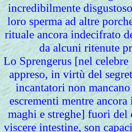
incredibilmente disgustoso
loro sperma ad altre porch
rituale ancora indecifrato d
da alcuni ritenute 
Lo Sprengerus [nel celebre 
appreso, in virtù del segre
incantatori non mancano d
escrementi mentre ancora i
maghi e streghe] fuori del
viscere intestine, son capac