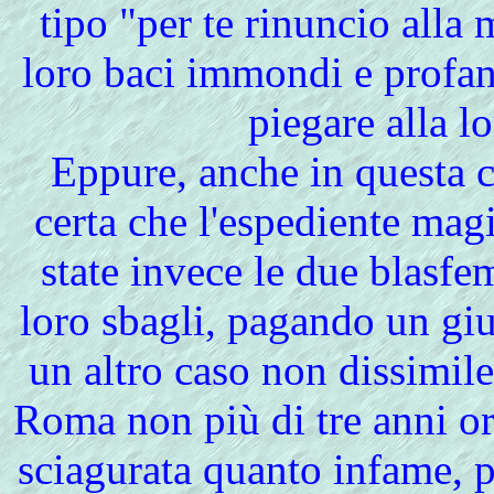
tipo "per te rinuncio alla 
loro baci immondi e profa
piegare alla l
Eppure, anche in questa 
certa che l'espediente mag
state invece le due blasf
loro sbagli, pagando un giu
un altro caso non dissimile
Roma non più di tre anni o
sciagurata quanto infame, 