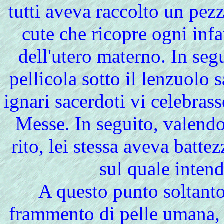
tutti aveva raccolto un pez
cute che ricopre ogni infa
dell'utero materno. In seg
pellicola sotto il lenzuolo 
ignari sacerdoti vi celebra
Messe. In seguito, valendo
rito, lei stessa aveva batte
sul quale inten
A questo punto soltanto
frammento di pelle umana, 