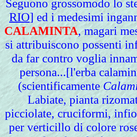
Seguono grossomodo lo stes
RIO
] ed i medesimi inga
CALAMINTA
, magari mes
si attribuiscono possenti inf
da far contro voglia inna
persona...[l'erba calami
(scientificamente
Calami
Labiate, pianta rizoma
picciolate, cruciformi, infi
per verticillo di colore ro