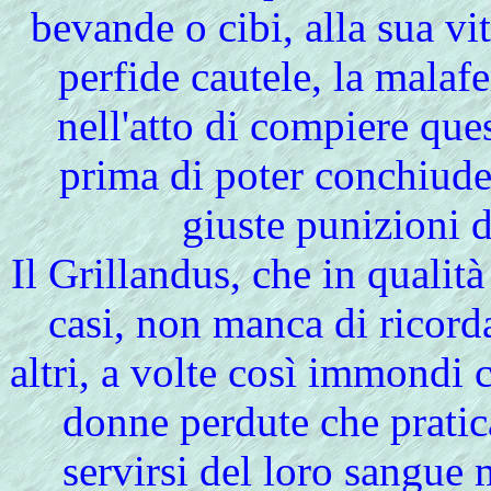
bevande o cibi, alla sua vi
perfide cautele, la mala
nell'atto di compiere ques
prima di poter conchiuder
giuste punizioni de
Il Grillandus, che in qualità 
casi, non manca di ricorda
altri, a volte così immondi c
donne perdute che pratic
servirsi del loro sangue 