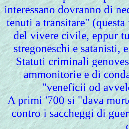
interessano dovranno di nec
tenuti a transitare" (questa
del vivere civile, eppur tu
stregoneschi e satanisti, 
Statuti criminali genove
ammonitorie e di conda
"veneficii od avvel
A primi '700 si "dava morte
contro i saccheggi di gue