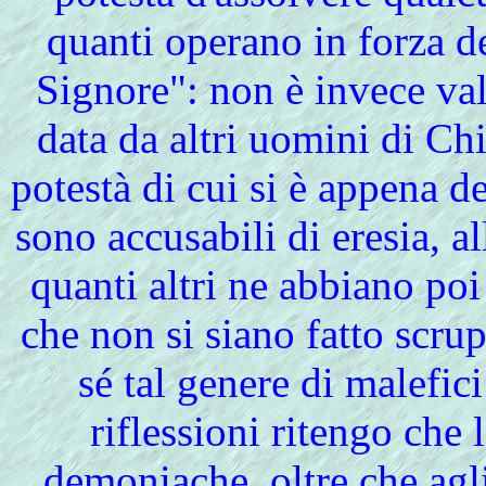
quanti operano in forza de
Signore": non è invece va
data da altri uomini di Chi
potestà di cui si è appena 
sono accusabili di eresia, al
quanti altri ne abbiano poi 
che non si siano fatto scru
sé tal genere di malefi
riflessioni ritengo che 
demoniache, oltre che agli