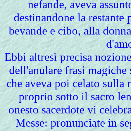
nefande, aveva assunto
destinandone la restante p
bevande e cibo, alla donna
d'amo
Ebbi altresì precisa nozione
dell'anulare frasi magiche 
che aveva poi celato sulla 
proprio sotto il sacro le
onesto sacerdote vi celebra
Messe: pronunciate in se