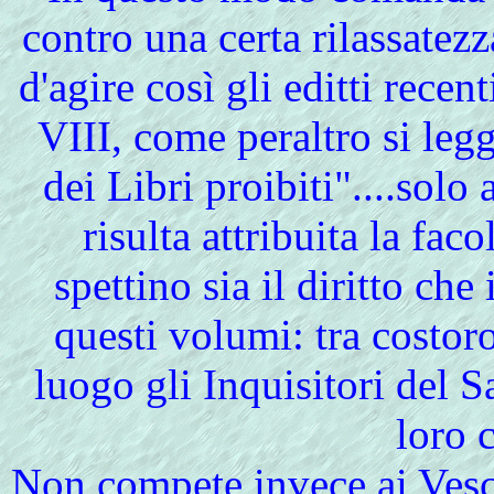
contro una certa rilassate
d'agire così gli editti rece
VIII, come peraltro si legg
dei Libri proibiti"....solo 
risulta attribuita la fac
spettino sia il diritto che
questi volumi: tra costor
luogo gli Inquisitori del 
loro 
Non compete invece ai Vesco