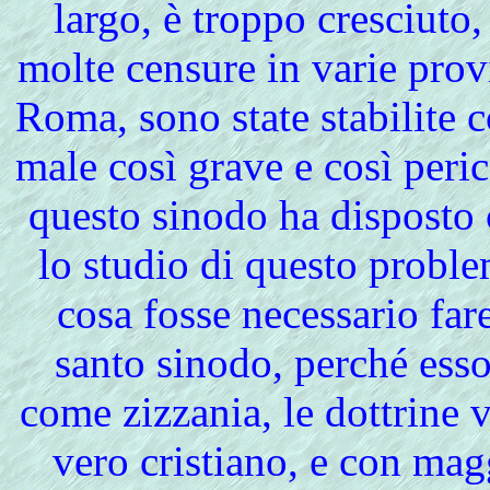
largo, è troppo cresciuto, 
molte censure in varie provi
Roma, sono state stabilite 
male così grave e così peri
questo sinodo ha disposto 
lo studio di questo probl
cosa fosse necessario fare
santo sinodo, perché esso
come zizzania, le dottrine 
vero cristiano, e con ma