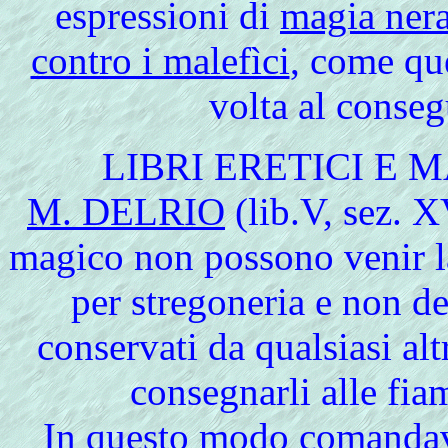
espressioni di
magia ner
contro i malefìci
, come que
volta al conse
LIBRI ERETICI E 
M. DELRIO
(lib.V, sez. X
magico non possono venir la
per stregoneria e non d
conservati da qualsiasi al
consegnarli alle fia
In questo modo comandava