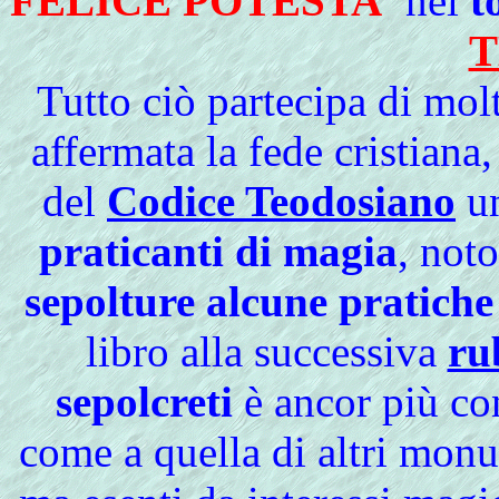
FELICE POTESTA'
nel
t
T
Tutto ciò partecipa di mol
affermata la fede cristiana,
del
Codice Teodosiano
un
praticanti di magia
, noto
sepolture alcune pratiche 
libro alla successiva
ru
sepolcreti
è ancor più co
come a quella di altri monu