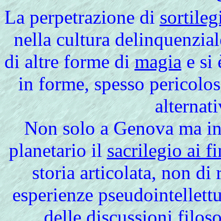
La perpetrazione di
sortileg
nella cultura delinquenzia
di altre forme di
magia
e si 
in forme, spesso pericolo
alternat
Non
solo a Genova ma in 
planetario il
sacrilegio ai fi
storia articolata, non d
esperienze pseudointellettua
delle discussioni filo