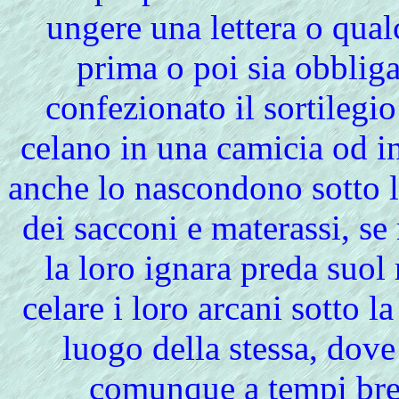
ungere una lettera o qual
prima o poi sia obbliga
confezionato il sortilegio
celano in una camicia od in
anche lo nascondono sotto la
dei sacconi e materassi, se
la loro ignara preda suol
celare i loro arcani sotto l
luogo della stessa, dove
comunque a tempi brev