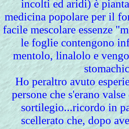
incolti ed aridi) è pian
medicina popolare per il fo
facile mescolare essenze "ma
le foglie contengono inf
mentolo, linalolo e veng
stomachic
Ho peraltro avuto esperie
persone che s'erano valse d
sortilegio...ricordo in 
scellerato che, dopo av