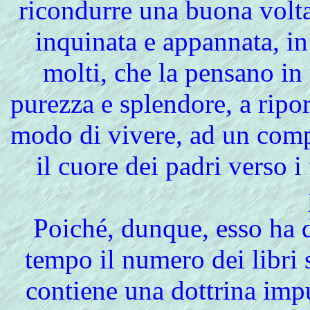
ricondurre una buona volta 
inquinata e appannata, in
molti, che la pensano in 
purezza e splendore, a ripor
modo di vivere, ad un comp
il cuore dei padri verso i 
Poiché, dunque, esso ha 
tempo il numero dei libri s
contiene una dottrina impu