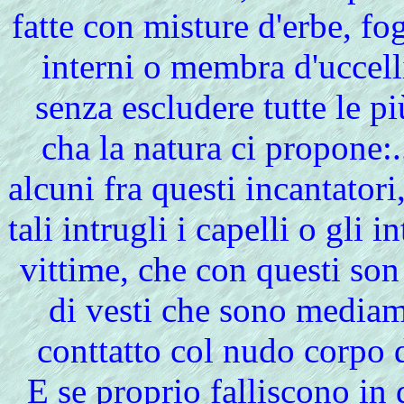
fatte con misture d'erbe, fog
interni o membra d'uccelli
senza escludere tutte le pi
cha la natura ci propone:.
alcuni fra questi incantatori
tali intrugli i capelli o gli i
vittime, che con questi son
di vesti che sono mediame
conttatto col nudo corpo d
E se proprio falliscono in 