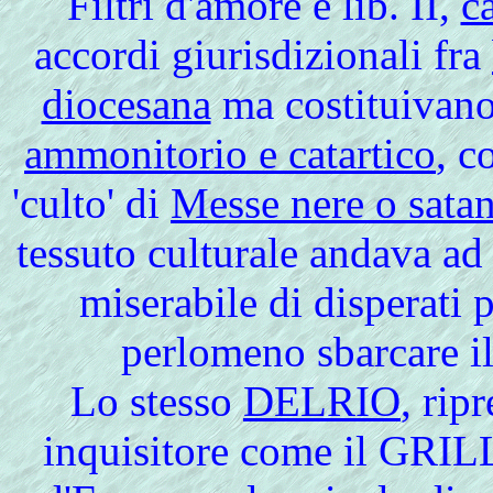
Filtri d'amore e lib. II,
c
accordi giurisdizionali fra
diocesana
ma costituivano 
ammonitorio e catartico
, c
'culto' di
Messe nere o sata
tessuto culturale andava ad
miserabile di disperati p
perlomeno sbarcare il
Lo
stesso
DELRIO
, rip
inquisitore come il GRI