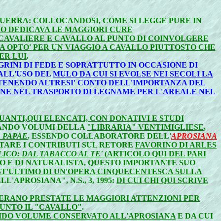
 GUERRA: COLLOCANDOSI, COME SI LEGGE PURE IN
MO DEDICAVA LE MAGGIORI CURE
/CAVALIERE E CAVALLO AL PUNTO DI COINVOLGERE
A OPTO' PER UN VIAGGIO A CAVALLO PIUTTOSTO CHE
ER LUI
.
RINI DI FEDE E SOPRATTUTTO IN OCCASIONE DI
 ALL'USO DEL
MULO DA CUI SI EVOLSE NEI SECOLI LA
 TENENDO ALTRESI' CONTO DELL'IMPORTANZA DEL
IONE NEL TRASPORTO DI LEGNAME PER L'AREALE NEL
ANTI,QUI ELENCATI, CON DONATIVI E STUDI
TANDO VOLUMI DELLA
"LIBRARIA" VENTIMIGLIESE
,
 PAPAE
, ESSENDO COLLABORATORE DELL'
APROSIANA
CITARE I CONTRIBUTI SUL RETORE
FAVORINO DI ARLES
LICO: DAL TABACCO AL TE'
(ARTICOLO QUI DEL PARI
 E DI NATURALISTA, QUESTO IMPORTANTE SUO
ST'ULTIMO DI UN'OPERA CINQUECENTESCA SULLA
APROSIANA", N.S., 3, 1995:
DI CUI CHI QUI SCRIVE
, ERANO PRESTATE LE MAGGIORI ATTENZIONI PER
UNTO IL "CAVALLO"
.
IDO VOLUME CONSERVATO ALL'APROSIANA
E DA CUI