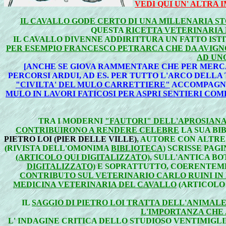
VEDI QUI UN' ALTRA
IL CAVALLO GODE CERTO DI UNA MILLENARIA S
QUESTA
RICETTA VETERINARIA D
IL CAVALLO DIVENNE ADDIRITTURA UN FATTO IST
PER ESEMPIO FRANCESCO PETRARCA CHE DA AVIGNON
AD UNO
[ANCHE SE GIOVA RAMMENTARE CHE PER MERCAN
PERCORSI ARDUI, AD ES. PER TUTTO L'ARCO DELLA
"CIVILTA' DEL MULO CARRETTIERE"
ACCOMPAGNA
MULO IN LAVORI FATICOSI PER ASPRI SENTIERI CO
TRA I MODERNI
"FAUTORI" DELL'APROSIANA"
CONTRIBUIRONO A RENDERE CELEBRE
LA SUA BI
PIETRO LOI (PIER DELLE VILLE)
, AUTORE CON ALTR
(RIVISTA DELL'OMONIMA
BIBLIOTECA
) SCRISSE PAG
(ARTICOLO QUI DIGITALIZZATO)
, SULL'ANTICA B
DIGITALIZZATO)
E SOPRATTUTTO, COERENTEMEN
CONTRIBUTO SUL VETERINARIO CARLO RUINI IN
MEDICINA VETERINARIA DEL CAVALLO
(ARTICOLO 
IL
SAGGIO DI PIETRO LOI TRATTA DELL'ANIMALE
L'IMPORTANZA CHE 
L' INDAGINE CRITICA DELLO STUDIOSO VENTIMIGL