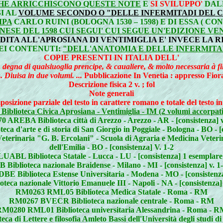
CHE ARRICCHISCONO QUESTE NOTE
E
SI SVILUPPO'
DALL
I AL
VOLUME SECONDO O "DELLE INFERMITADI DEL C
MPA
CARLO RUINI (BOLOGNA 1530 – 1598) E DI ESSA ( CO
ESE DEL 1598 CUI SEGUI' CUI SEGUE UN'EDIZIONE VE
ODITA ALL'APROSIANA DI VENTIMIGLIA E' INVECE LA R
EI CONTENUTI:
"DELL'ANATOMIA E DELLE INFERMITA
COPIE PRESENTI IN ITALIA DELL'
 degna di qualsiuoglia prencipe, & caualiere, & molto necessaria à fil
.. Diuisa in due volumi. ...
Pubblicazione In Venetia : appresso Fior
Descrizione fisica 2 v. ; fol
Note generali
osizione parziale del testo in carattere romano e totale del testo in
iblioteca Civica Aprosiana - Ventimiglia - IM (2 volumi accorpati
 AREBA Biblioteca città di Arezzo - Arezzo - AR - [consistenza] v
 d'arte e di storia di San Giorgio in Poggiale - Bologna - BO - [
terinaria "G. B. Ercolani" - Scuola di Agraria e Medicina Veter
dell'Emilia - BO - [consistenza] V. 1-2
UABL Biblioteca Statale - Lucca - LU - [consistenza] 1 esemplare
iblioteca nazionale Braidense - Milano - MI - [consistenza] v. 1
 Biblioteca Estense Universitaria - Modena - MO - [consistenza
a nazionale Vittorio Emanuele III - Napoli - NA - [consistenza] 1
RM0263 RML05 Biblioteca Medica Statale - Roma - RM
RM0267 BVECR Biblioteca nazionale centrale - Roma - RM
M0280 RML01 Biblioteca universitaria Alessandrina - Roma - 
 di Lettere e filosofia Amleto Bassi dell'Università degli studi d