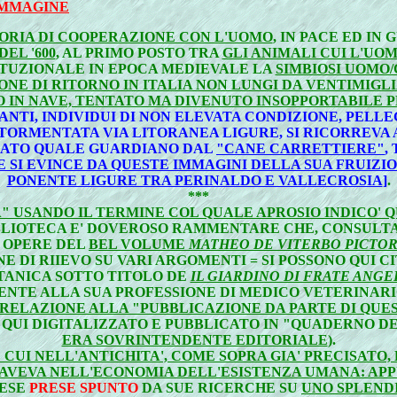
 IMMAGINE
TORIA DI COOPERAZIONE CON L'UOMO
, IN PACE ED IN
EL '600
, AL PRIMO POSTO TRA
GLI ANIMALI CUI L'UO
ITUZIONALE IN EPOCA MEDIEVALE LA
SIMBIOSI UOMO
E DI RITORNO IN ITALIA NON LUNGI DA VENTIMIGLI
 IN NAVE, TENTATO MA DIVENUTO INSOPPORTABILE P
TI, INDIVIDUI DI NON ELEVATA CONDIZIONE, PELLEG
 TORMENTATA VIA LITORANEA LIGURE, SI RICORREVA
TO QUALE GUARDIANO DAL
"CANE CARRETTIERE"
,
ME SI EVINCE DA QUESTE IMMAGINI DELLA SUA FRUIZ
PONENTE LIGURE TRA PERINALDO E VALLECROSIA
]
.
***
 USANDO IL TERMINE COL QUALE APROSIO INDICO' QU
BLIOTECA E' DOVEROSO RAMMENTARE CHE, CONSUL
E OPERE DEL
BEL VOLUME
MATHEO DE VITERBO PICTOR
INE DI RIIEVO SU VARI ARGOMENTI = SI POSSONO QUI 
OTANICA SOTTO TITOLO DE
IL GIARDINO DI FRATE ANGE
TE ALLA SUA PROFESSIONE DI MEDICO VETERINARIO
 RELAZIONE ALLA "PUBBLICAZIONE DA PARTE DI QUE
QUI DIGITALIZZATO E PUBBLICATO IN "QUADERNO DELL'
ERA SOVRINTENDENTE EDITORIALE
).
 CUI NELL'ANTICHITA', COME SOPRA GIA' PRECISATO
AVEVA NELL'ECONOMIA DELL'ESISTENZA UMANA: APP
IESE
PRESE SPUNTO
DA SUE RICERCHE SU
UNO SPLEND