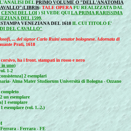
'ANALISI DEL
PRIMO VOLUME O "DELL'ANATOMIA
AVALLO":LIBRI6
:
TALE OPERA
FU REALIZZATA DAL
N
CENNI DEL LOI
) SI VEDE QUI
LA PRIMA RARISSIMA
NEZIANA DEL 1599
.
ISTAMPA VENEZIANA DEL 1618
IL CUI TITOLO E'
DI DEL CAVALLO"
osofi, ... del signor Carlo Ruini senator bolognese. Adornata di
auante Prati, 1618
 corsivo, ha i front. stampati in rosso e nero
 in uno)
ol. 1-2
consistenza] 2 esemplari
inaria- Alma Mater Studiorum Università di Bologna - Ozzano
 completo
-2 un esemplare
] 1 esemplare
 esemplare (vol. 1.-2.)
RM
i Ferrara - Ferrara - FE