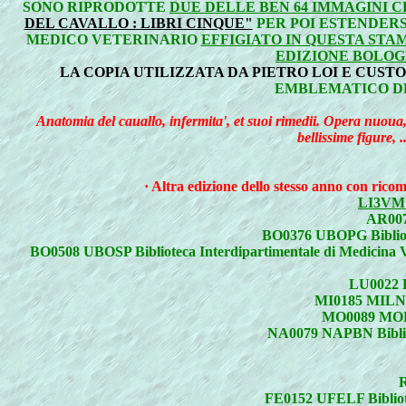
SONO RIPRODOTTE
DUE DELLE BEN 64 IMMAGINI 
DEL CAVALLO : LIBRI CINQUE"
PER POI ESTENDERS
MEDICO VETERINARIO
EFFIGIATO IN QUESTA STA
EDIZIONE BOLOGN
LA COPIA UTILIZZATA DA PIETRO LOI E CUST
EMBLEMATICO D
Anatomia del cauallo, infermita', et suoi rimedii. Opera nuoua,
bellissime figure, .
· Altra edizione dello stesso anno con ricomp
LI3VM B
AR0070
BO0376 UBOPG Biblioteca
BO0508 UBOSP Biblioteca Interdipartimentale di Medicina Ve
LU0022 L
MI0185 MILNB B
MO0089 MODBE
NA0079 NAPBN Bibliotec
R
FE0152 UFELF Biblioteca