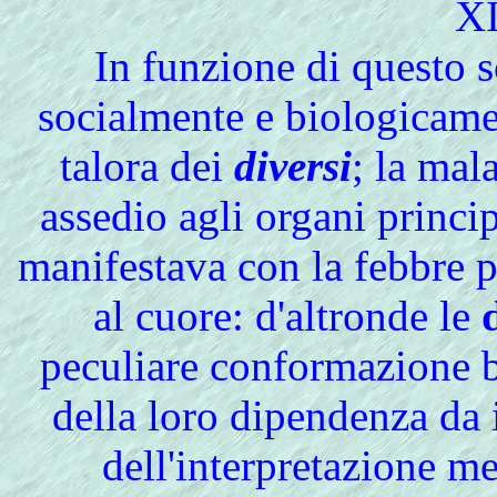
XI
In funzione di questo 
socialmente e biologicame
talora dei
diversi
; la mal
assedio agli organi princip
manifestava con la febbre p
al cuore: d'altronde le
peculiare conformazione b
della loro dipendenza da i
dell'interpretazione me