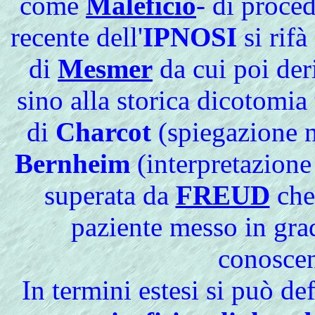
come
Maleficio
- di proced
recente dell'
IPNOSI
si rifà
di
Mesmer
da cui poi deri
sino alla storica dicotomia 
di
Charcot
(spiegazione ne
Bernheim
(interpretazione
superata da
FREUD
che 
paziente messo in gra
conoscen
In
termini estesi si può defi