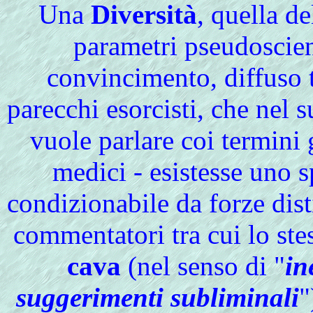
Una
Diversità
, quella d
parametri pseudoscient
convincimento, diffuso tr
parecchi esorcisti, che nel 
vuole parlare coi termini
medici - esistesse uno s
condizionabile da forze dist
commentatori tra cui lo st
cava
(nel senso di "
in
suggerimenti subliminali
"