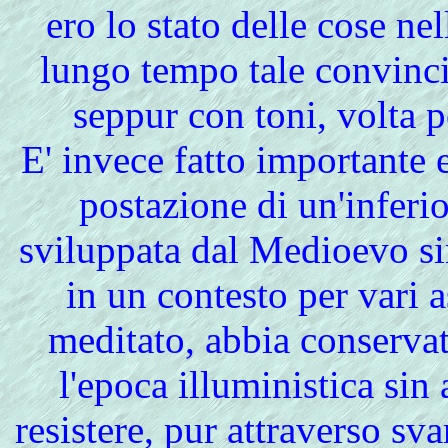
ero lo stato delle cose nel
lungo tempo tale convinc
seppur con toni, volta p
E'
invece fatto importante 
postazione di un'inferior
sviluppata dal Medioevo sin
in un contesto per vari a
meditato, abbia conservato
l'epoca illuministica sin
resistere, pur attraverso sv