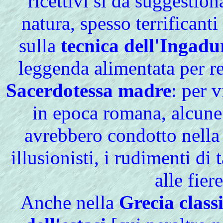
ricettivi sì da suggestio
natura, spesso terrificanti
sulla
tecnica dell'Ingadu
leggenda alimentata per re
Sacerdotessa madre
: per v
in epoca romana, alcune
avrebbero condotto nella
illusionisti, i rudimenti di
alle fier
Anche
nella
Grecia class