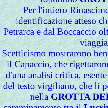
Per l'intiero Rinascim
identificazione atteso ch
Petrarca e dal Boccaccio olt
viaggiat
Scetticismo mostrarono ben p
il Capaccio, che rigettarono
d'una analisi critica, esente
del testo virgiliano, che li
nella
GROTTA DEL
camminamento tra il
Lucri