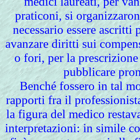
medici laureati, per vani
praticoni, si organizzaro
necessario essere ascritti 
avanzare diritti sui compensi
o fori, per la prescrizion
pubblicare pront
Benché fossero in tal mo
rapporti fra il professionista
la figura del medico restav
interpretazioni: in simile c