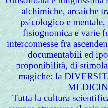
consolidata e lunghissima s
alchimiche, arcaiche t
psicologico e mentale, 
fisiognomica e varie f
interconnesse fra ascende
documentabili ed ipot
proponibilità, di stimol
magiche: la DIVERSIT
MEDICIN
Tutta
la cultura scientifi