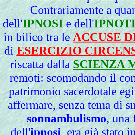
Contrariamente
a quan
dell'
IPNOSI
e dell'
IPNOT
in bilico tra le
ACCUSE D
di
ESERCIZIO CIRCEN
riscatta dalla
SCIENZA 
remoti: scomodando il com
patrimonio sacerdotale egi
affermare, senza tema di sm
sonnambulismo
, una 
dell'
ipnosi
, era già stato