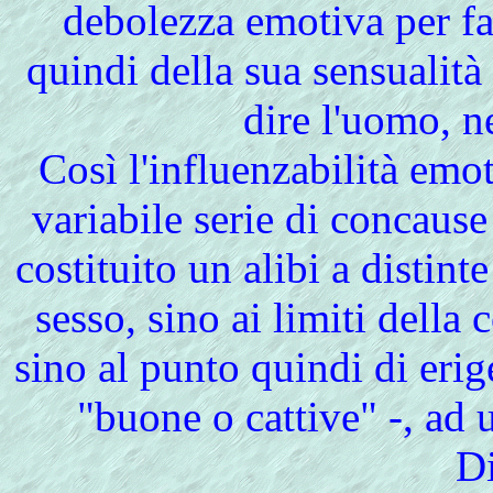
debolezza emotiva per far
quindi della sua sensualit
dire l'uomo, n
Così l'influenzabilità emo
variabile serie di concause
costituito un alibi a distint
sesso, sino ai limiti della
sino al punto quindi di erig
"buone o cattive" -, ad u
Di