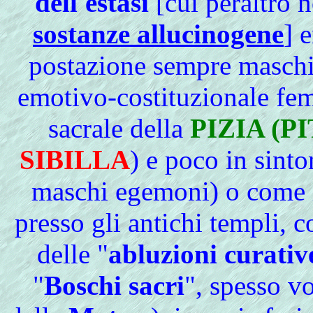
dell'estasi
[cui peraltro n
sostanze allucinogene
] 
postazione sempre maschili
emotivo-costituzionale fem
sacrale della
PIZIA (P
SIBILLA
) e poco in sinto
maschi egemoni) o come 
presso gli antichi templi, c
delle "
abluzioni curativ
"
Boschi sacri
", spesso vo