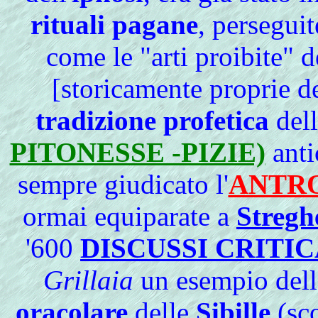
rituali pagane
, persegui
come le "arti proibite" 
[storicamente proprie d
tradizione profetica
del
PITONESSE -PIZIE)
anti
sempre giudicato l'
ANTR
ormai equiparate a
Stregh
'600
DISCUSSI CRITI
Grillaia
un esempio dell
oracolare
delle
Sibille
(sco