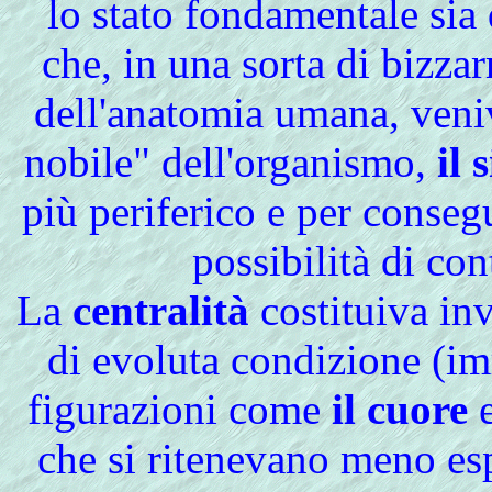
lo stato fondamentale sia
che, in una sorta di bizza
dell'anatomia umana, veni
nobile" dell'organismo,
il 
più periferico e per conse
possibilità di con
La
centralità
costituiva in
di evoluta condizione (i
figurazioni come
il cuore
che si ritenevano meno es