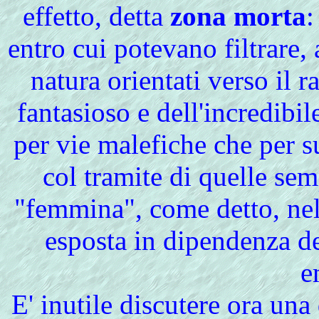
effetto, detta
zona morta
:
entro cui potevano filtrare,
natura orientati verso il 
fantasioso e dell'incredibil
per vie malefiche che per s
col tramite di quelle se
"femmina", come detto, nel
esposta in dipendenza de
e
E' inutile discutere ora una