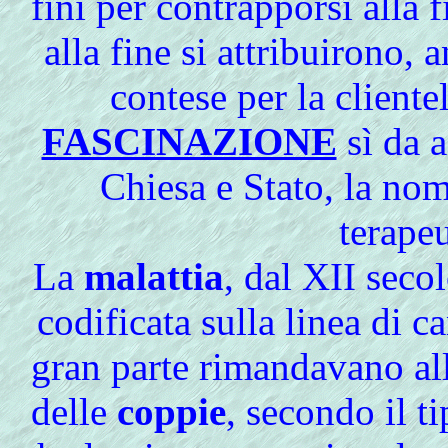
finì per contrapporsi alla 
alla fine si attribuirono, 
contese per la cliente
FASCINAZIONE
sì da a
Chiesa e Stato, la no
terapeu
La
malattia
, dal XII secol
codificata sulla linea di 
gran parte rimandavano a
delle
coppie
, secondo il t