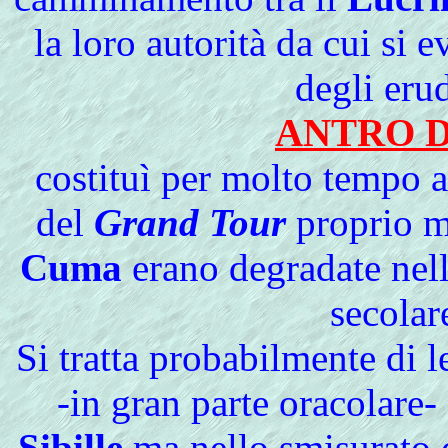
la loro autorità da cui si
degli erudi
ANTRO 
costituì per molto tempo 
del
Grand Tour
proprio me
Cuma
erano degradate nell
secolar
Si tratta probabilmente di l
-in gran parte oracolare- 
Sibille
ma nello smisurato c