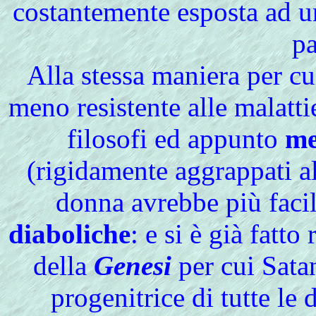
costantemente esposta ad u
pa
Alla
stessa maniera per cu
meno resistente alle malattie
filosofi ed appunto
me
(rigidamente aggrappati a
donna avrebbe più faci
diaboliche
: e si è già fatt
della
Genesi
per cui Sata
progenitrice di tutte le