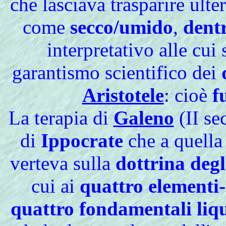
che lasciava trasparire ulte
come
secco/umido
,
dentr
interpretativo alle cui
garantismo scientifico dei
Aristotele
: cioè
f
La
terapia di
Galeno
(II se
di
Ippocrate
che a quella
verteva sulla
dottrina deg
cui ai
quattro elementi-
quattro fondamentali liqu