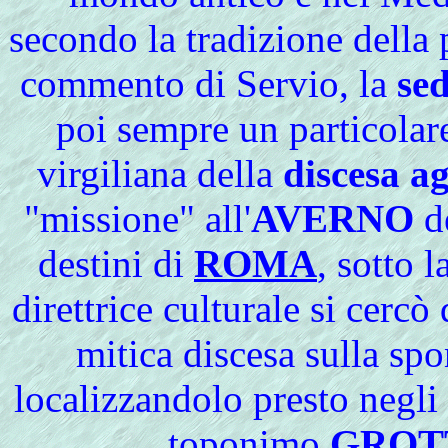
secondo la tradizione della p
commento di Servio, la
sed
poi sempre un particolare
virgiliana della
discesa ag
"missione" all'
AVERNO
de
destini di
ROMA
, sotto 
direttrice culturale si cercò
mitica discesa sulla sp
localizzandolo presto negli 
toponimo
GROTT