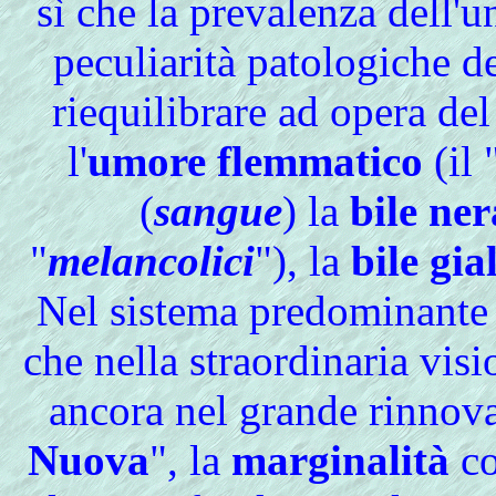
sì che la prevalenza dell'u
peculiarità patologiche de
riequilibrare ad opera de
l'
umore flemmatico
(il 
(
sangue
) la
bile ner
"
melancolici
"), la
bile gia
Nel
sistema predominante
che nella straordinaria vis
ancora nel grande rinnova
Nuova
", la
marginalità
co