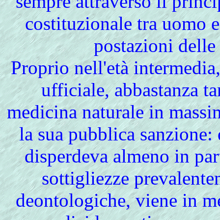
sempre attraverso il princi
costituzionale tra uomo e 
postazioni delle
Proprio nell'età intermedia
ufficiale, abbastanza ta
medicina naturale in massim
la sua pubblica sanzione: 
disperdeva almeno in part
sottigliezze prevalente
deontologiche, viene in m