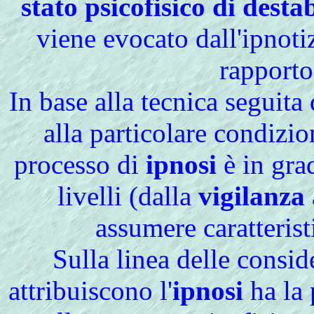
stato psicofisico di desta
viene evocato dall'ipnoti
rapporto
In base alla tecnica seguita 
alla particolare condizio
processo di
ipnosi
è in gra
livelli (dalla
vigilanza
assumere caratteris
Sulla linea delle consid
attribuiscono l'
ipnosi
ha la 