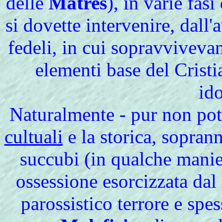
delle
Matres
), in varie fas
si dovette intervenire, dall'
fedeli, in cui sopravvivevan
elementi base del Crist
ido
Naturalmente
- pur non pot
cultuali
e la storica, sopran
succubi (in qualche manier
ossessione esorcizzata dal
parossistico terrore e spes