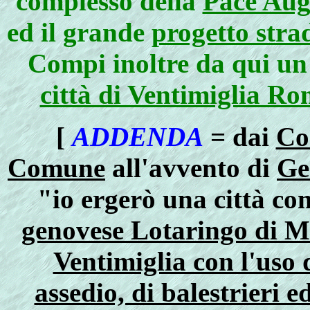
complesso della
Pace Aug
ed il grande
progetto stra
Compi inoltre da qui u
città di Ventimiglia Ro
[
ADDENDA
= dai
Co
Comune
all'avvento di
Ge
"io ergerò una città con
genovese Lotaringo di Ma
Ventimiglia con l'uso 
assedio, di balestrieri e