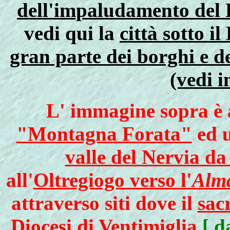
dell'impaludamento del 
vedi qui la
città sotto 
gran parte dei borghi e de
(vedi i
L' immagine sopra è 
"Montagna Forata"
ed 
valle del Nervia d
all'
Oltregiogo verso l'
Alm
attraverso siti dove il
sac
Diocesi di Ventimiglia
[ 