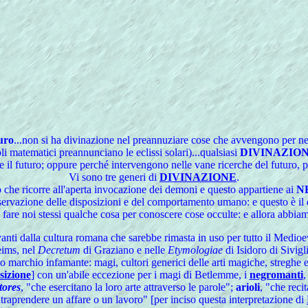
uro
...non si ha divinazione nel preannuziare cose che avvengono per ne
i matematici preannunciano le eclissi solari)...qualsiasi
DIVINAZIO
 il futuro; oppure perché intervengono nelle vane ricerche del futuro, pe
Vi
sono tre generi di
DIVINAZIONE
.
o che ricorre all'aperta invocazione dei demoni e questo appartiene ai
N
osservazione delle disposizioni e del comportamento umano: e questo è i
el fare noi stessi qualche cosa per conoscere cose occulte: e allora abbia
anti dalla cultura romana che sarebbe rimasta in uso per tutto il Medio
ims, nel
Decretum
di Graziano e nelle
Etymologiae
di Isidoro di Sivigli
io marchio infamante: magi, cultori generici delle arti magiche, streghe
sizione
] con un'abile eccezione per i magi di Betlemme, i
negromanti
,
tores
, "che esercitano la loro arte attraverso le parole";
arioli
, "che reci
ntraprendere un affare o un lavoro" [per inciso questa interpretazione di