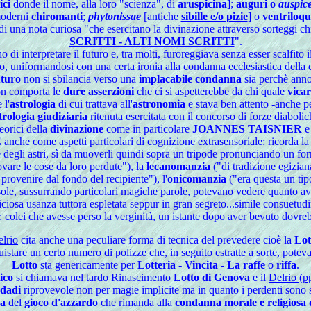
ici
donde il nome, alla loro "scienza", di
aruspicina
];
auguri o
auspic
 moderni
chiromanti
;
phytonissae
[antiche
sibille e/o pizie
] o
ventriloqu
 di una nota curiosa "che esercitano la divinazione attraverso sorteggi ch
SCRITTI - ALTI NOMI SCRITTI
".
di interpretare il futuro e, tra molti, furoreggiava senza esser scalfito
to, uniformandosi con una certa ironia alla condanna ecclesiastica della
uturo
non si sbilancia verso una
implacabile condanna
sia perchè ann
n comporta le
dure asserzioni
che ci si aspetterebbe da chi quale
vicar
 l'
astrologia
di cui trattava all'
astronomia
e stava ben attento -anche pe
trologia giudiziaria
ritenuta esercitata con il concorso di forze diabolic
eorici della
divinazione
come in particolare
JOANNES TAISNIER
e 
E
anche come aspetti particolari di cognizione extrasensoriale: ricorda l
ne degli astri, sì da muoverli quindi sopra un tripode pronunciando un fo
vare le cose da loro perdute"), la
lecanomanzia
("di tradizione egizian
e provenire
dal
fondo del recipiente"), l'
onicomanzia
("era questa un tipo
l sole, sussurrando particolari magiche parole, potevano vedere quanto a
iciosa usanza tuttora espletata seppur in gran segreto...simile consuetud
o: colei che avesse perso la verginità, un istante dopo aver bevuto dovrebb
lrio
cita anche una peculiare forma di tecnica del prevedere cioè la
Lot
cquistare un certo numero di polizze che, in seguito estratte a sorte, pote
Lotto
sta genericamente per
Lotteria
-
Vincita
-
La raffe
o
riffa
.
ico
si chiamava nel tardo Rinascimento
Lotto di Genova
e il
Delrio (p
 dadi
riprovevole non per magie implicite ma in quanto i perdenti sono s
a
del
gioco d'azzardo
che rimanda alla
condanna morale e religiosa d