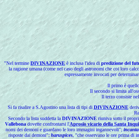
"
Nel termine
DIVINAZIONE
è inclusa l'idea di
predizione del fut
la ragione umana (come nel caso degli astronomi che coi loro calcol
espressamente invocati per determinare
Il primo è quell
Il secondo si limita all'
Il terzo consiste n
Si
fa risalire a S.Agostino una lista di tipi di
DIVINAZIONE
deriv
Re
Secondo la lista suddetta la
DIVINAZIONE
riuniva sotto il propr
Vallebona
dovette confrontarsi l'
Aprosio vicario della Santa Inqui
nomi dei demoni e guardano le loro immagini ingannevoli";
incanta
risposte dai demoni";
haruspices
, "che osservano le ore prima di i