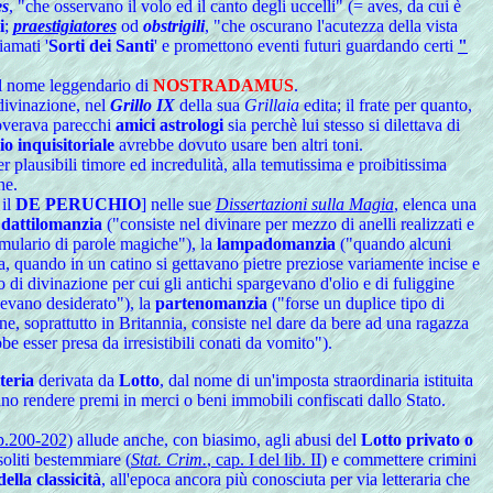
es
, "che osservano il volo ed il canto degli uccelli" (= aves, da cui
è
i
;
praestigiatores
od
obstrigili
, "che oscurano l'acutezza della vista
iamati '
Sorti dei Santi
' e promettono eventi futuri guardando certi
"
 il nome leggendario di
NOSTRADAMUS
.
 divinazione, nel
Grillo IX
della sua
Grillaia
edita; il frate per quanto,
overava parecchi
amici astrologi
sia perchè lui stesso si dilettava di
io inquisitoriale
avrebbe dovuto usare ben altri toni.
r plausibili timore ed incredulità, alla temutissima e proibitissima
he.
il
DE PERUCHIO
] nelle sue
Dissertazioni sulla Magia
, elenca una
a
dattilomanzia
("consiste nel divinare per mezzo di anelli realizzati e
rmulario di parole magiche"), la
lampadomanzia
("quando alcuni
a, quando in un catino si gettavano pietre preziose variamente incise e
 di divinazione per cui gli antichi spargevano d'olio e di fuliggine
vevano desiderato"), la
partenomanzia
("forse un duplice tipo di
ine, soprattutto in Britannia, consiste nel dare da bere ad una ragazza
e esser presa da irresistibili conati da vomito").
teria
derivata da
Lotto
, dal nome di un'imposta straordinaria istituita
vano rendere premi in merci o beni immobili confiscati dallo Stato.
p.200-202)
allude anche, con biasimo, agli abusi del
Lotto privato o
oliti bestemmiare (
Stat. Crim.
, cap. I del lib. II
) e commettere crimini
ella classicità
, all'epoca ancora più conosciuta per via letteraria che