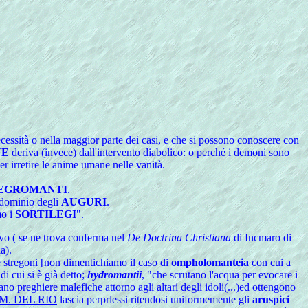
cessità o nella maggior parte dei casi, e che si possono conoscere con
NE
deriva (invece) dall'intervento diabolico: o perché i demoni sono
r irretire le anime umane nelle vanità.
EGROMANTI
.
l dominio degli
AUGURI
.
mo i
SORTILEGI
".
evo ( se ne trova conferma nel
De Doctrina Christiana
di Incmaro di
a).
 e stregoni [non dimentichiamo il caso di
ompholomanteia
con cui a
 di cui si è già detto;
hydromantii
, "che scrutano l'acqua per evocare i
tano preghiere malefiche attorno agli altari degli idoli(...)ed ottengono
M. DEL RIO
lascia perprlessi ritendosi uniformemente gli
aruspici