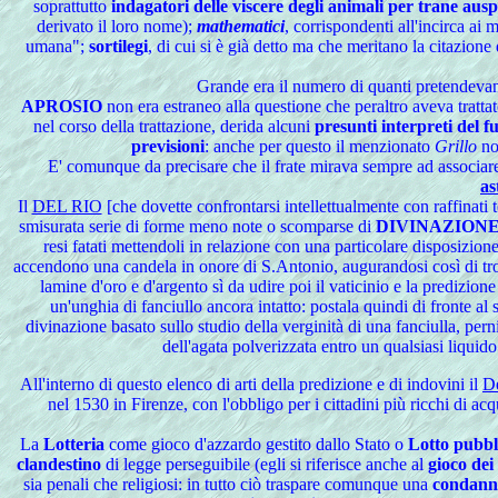
soprattutto
indagatori delle viscere degli animali per trane ausp
derivato il loro nome);
mathematici
, corrispondenti all'incirca ai
umana";
sortilegi
, di cui si è già detto ma che meritano la citazione
Grande era il numero di quanti pretendevano 
APROSIO
non era estraneo alla questione che peraltro aveva tratta
nel corso della trattazione, derida alcuni
presunti interpreti del f
previsioni
: anche per questo il menzionato
Grillo
no
E' comunque da precisare che il frate mirava sempre ad associare
as
Il
DEL RIO
[che dovette confrontarsi intellettualmente con raffinati t
smisurata serie di forme meno note o scomparse di
DIVINAZION
resi fatati mettendoli in relazione con una particolare disposizio
accendono una candela in onore di S.Antonio, augurandosi così di tro
lamine d'oro e d'argento sì da udire poi il vaticinio e la predizion
un'unghia di fanciullo ancora intatto: postala quindi di fronte a
divinazione basato sullo studio della verginità di una fanciulla, pern
dell'agata polverizzata entro un qualsiasi liquid
All'
interno di questo elenco di arti della predizione e di indovini il
De
nel 1530 in Firenze, con l'obbligo per i cittadini più ricchi di a
La
Lotteria
come gioco d'azzardo gestito dallo Stato o
Lotto pubbl
clandestino
di legge perseguibile (egli si riferisce anche al
gioco dei
sia penali che religiosi: in tutto ciò traspare comunque una
condann