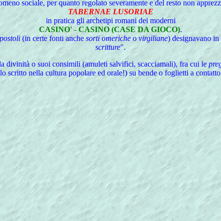
meno sociale, per quanto regolato severamente e del resto non apprezzat
TABERNAE LUSORIAE
in pratica gli archetipi romani dei moderni
CASINO' - CASINO (CASE DA GIOCO)
.
Apostoli
(in certe fonti anche
sorti omeriche
o
virgiliane
) designavano in 
scritture
".
a divinità o suoi consimili (amuleti salvifici, scacciamali), fra cui le
pre
o scritto nella cultura popolare ed orale!) su bende o foglietti a contatt