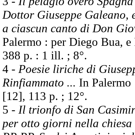
3 -
Il pelagio overo Spagna
Dottor Giuseppe Galeano, e
a ciascun canto di Don Gio
Palermo : per Diego Bua, e 
388 p. : 1 ill. ; 8°.
4 -
Poesie liriche di Gius
Rinfiammato ...
In Palermo :
[12], 113 p. ; 12°.
5 -
Il trionfo di San Casimi
per otto giorni nella chiesa