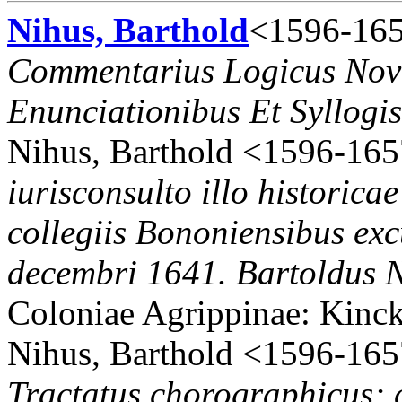
Nihus, Barthold
<1596-165
Commentarius Logicus Novu
Enunciationibus Et Syllogi
Nihus, Barthold <1596-165
iurisconsulto illo historicae
collegiis Bononiensibus ex
decembri 1641. Bartoldus Ni
Coloniae Agrippinae: Kinck
Nihus, Barthold <1596-165
Tractatus chorographicus; d