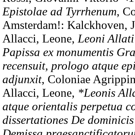
Epistolae ad Tyrrhenum
, C
Amsterdam!: Kalckhoven, J
Allacci, Leone,
Leoni Allati
Papissa ex monumentis Grae
recensuit, prologo atque ep
adjunxit
, Coloniae Agrippi
Allacci, Leone,
*Leonis Alla
atque orientalis perpetua c
dissertationes De dominici
Demissa praesanctificatoru