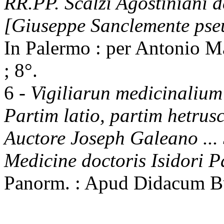
RR.PP. Scalzi Agostiniani del
[Giuseppe Sanclemente pse
In Palermo : per Antonio Mart
; 8°.
6 -
Vigiliarun medicinalium
Partim latio, partim hetrus
Auctore Joseph Galeano ... 
Medicine doctoris Isidori Pal
Panorm. : Apud Didacum Bua,