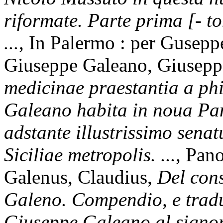
riformate. Parte prima [- t
...
, In Palermo : per Gusepp
Giuseppe Galeano, Giusep
medicinae praestantia a ph
Galeano habita in noua P
adstante illustrissimo senat
Siciliae metropolis. ...
, Pan
Galenus, Claudius,
Del conse
Galeno. Compendio, e tradu
Giuseppe Galeano al signo