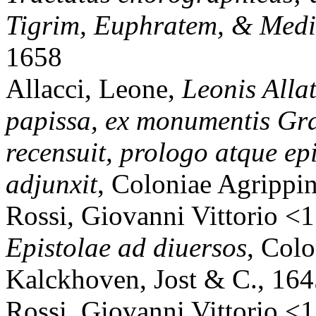
Tigrim, Euphratem, & Med
1658
Allacci, Leone,
Leonis Allat
papissa, ex monumentis Gra
recensuit, prologo atque ep
adjunxit
, Coloniae Agrippi
Rossi, Giovanni Vittorio <
Epistolae ad diuersos
, Col
Kalckhoven, Jost & C., 16
Rossi, Giovanni Vittorio <