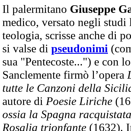
Il palermitano
Giuseppe G
medico, versato negli studi le
teologia, scrisse anche di p
si valse di
pseudonimi
(com
sua "Pentecoste...") e con 
Sanclemente firmò l’opera
tutte le Canzoni della Sicili
autore di
Poesie Liriche
(16
ossia la Spagna racquistat
Rosalia trionfante
(1632). I