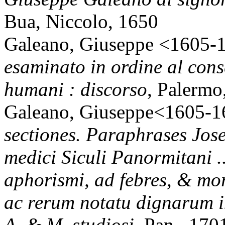
Bua, Niccolo, 1650
Galeano, Giuseppe <1605-
esaminato in ordine al cons
humani : discorso
, Palermo
Galeano, Giuseppe<1605-1
sectiones. Paraphrases Jos
medici Siculi Panormitani .
aphorismi, ad febres, & morb
ac rerum notatu dignarum i
A. & M. studiosi
, Pan., 170