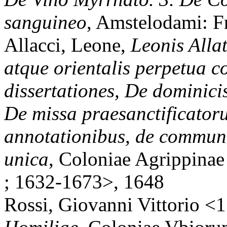
sanguineo
, Amstelodami: F
Allacci, Leone,
Leonis Allat
atque orientalis perpetua co
dissertationes, De dominic
De missa praesanctificator
annotationibus, de communi
unica
, Coloniae Agrippinae
; 1632-1673>, 1648
Rossi, Giovanni Vittorio <