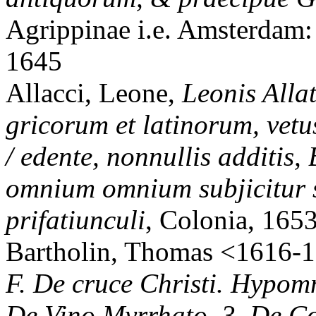
Agrippinae i.e. Amsterdam:
1645
Allacci, Leone,
Leonis Alla
gricorum et latinorum, vetu
/ edente, nonnullis additis,
omnium omnium subjicitur 
prifatiunculi
, Colonia, 165
Bartholin, Thomas <1616-
F. De cruce Christi. Hypomn
De Vino Myrrhato. 3. De Co