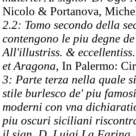
Nicolo & Portanova, Miche
2.2: Tomo secondo della sec
contengono le piu degne de'
All'illustriss. & eccellentis
et Aragona
, In Palermo: Ci
3: Parte terza nella quale s
stile burlesco de' piu famos
moderni con vna dichiaratio
piu oscuri siciliani riscontra
il sign. D. Luigi La Farina
,