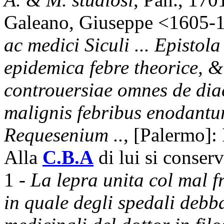
Galeano, Giuseppe <1605-
ac medici Siculi ... Epistol
epidemica febre theorice, &
controuersiae omnes de dia
malignis febribus enodantur
Requesenium ..
, [Palermo]: 
Alla
C.B.A
di lui si conserv
1 -
La lepra unita col mal f
in quale degli spedali debba