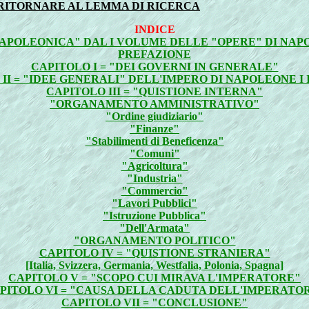
RITORNARE AL LEMMA DI RICERCA
INDICE
NAPOLEONICA" DAL I VOLUME DELLE "OPERE" DI NAPO
PREFAZIONE
CAPITOLO I = "DEI GOVERNI IN GENERALE"
II = "IDEE GENERALI" DELL'IMPERO DI NAPOLEONE I
CAPITOLO III = "QUISTIONE INTERNA"
"ORGANAMENTO AMMINISTRATIVO"
"Ordine giudiziario"
"Finanze"
"Stabilimenti di Beneficenza"
"Comuni"
"Agricoltura"
"Industria"
"Commercio"
"Lavori Pubblici"
"Istruzione Pubblica"
"Dell'Armata"
"ORGANAMENTO POLITICO"
CAPITOLO IV = "QUISTIONE STRANIERA"
[Italia, Svizzera, Germania, Westfalia, Polonia, Spagna]
CAPITOLO V = "SCOPO CUI MIRAVA L'IMPERATORE"
PITOLO VI = "CAUSA DELLA CADUTA DELL'IMPERATO
CAPITOLO VII = "CONCLUSIONE"