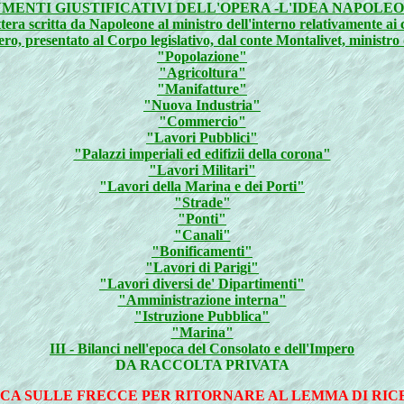
MENTI GIUSTIFICATIVI DELL'OPERA -L'IDEA NAPOLEO
tera scritta da Napoleone al ministro dell'interno relativamente a
ero, presentato al Corpo legislativo, dal conte Montalivet, ministro 
"Popolazione"
"Agricoltura"
"Manifatture"
"Nuova Industria"
"Commercio"
"Lavori Pubblici"
"Palazzi imperiali ed edifizii della corona"
"Lavori Militari"
"Lavori della Marina e dei Porti"
"Strade"
"Ponti"
"Canali"
"Bonificamenti"
"Lavori di Parigi"
"Lavori diversi de' Dipartimenti"
"Amministrazione interna"
"Istruzione Pubblica"
"Marina"
III - Bilanci nell'epoca del Consolato e dell'Impero
DA RACCOLTA PRIVATA
CA SULLE FRECCE PER RITORNARE AL LEMMA DI RI