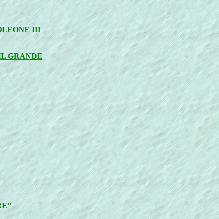
LEONE III
 IL GRANDE
RE"