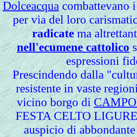
Dolceacqua
combattevano i 
per via del loro carismati
radicate
ma altrettan
nell'ecumene cattolico
s
espressioni fid
Prescindendo
dalla "cultu
resistente in vaste region
vicino borgo di
CAMPO
FESTA CELTO LIGURE, pro
auspicio di abbondante 