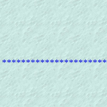
**********************