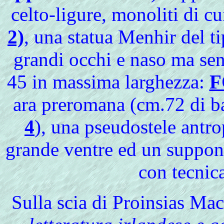
celto-ligure, monoliti di c
2)
, una statua Menhir del t
grandi occhi e naso ma sen
45 in massima larghezza:
F
ara preromana (cm.72 di ba
4
), una pseudostele antr
grande ventre ed un supponi
con tecnica
Sulla
scia di Proinsias Mac