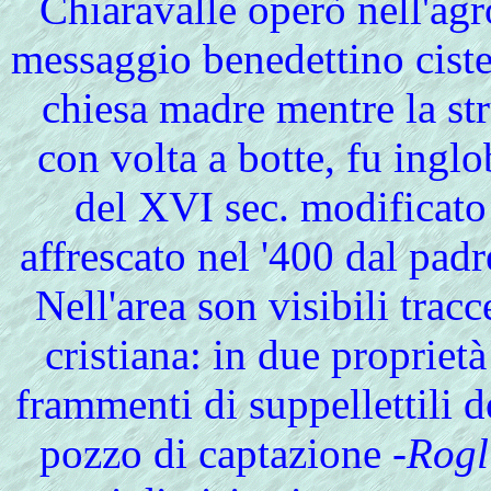
Chiaravalle operò nell'agr
messaggio benedettino cister
chiesa madre mentre la stru
con volta a botte, fu inglo
del XVI sec. modificato 
affrescato nel '400 dal pa
Nell'area son visibili tracc
cristiana: in due proprietà
frammenti di suppellettili d
pozzo di captazione -
Rogl