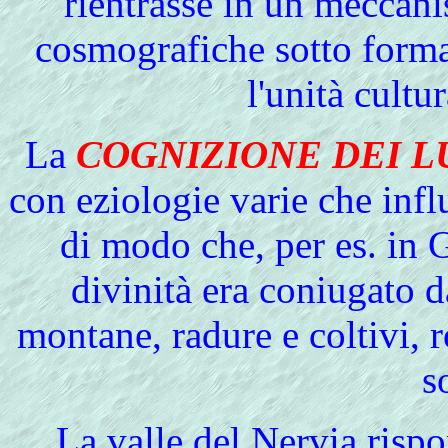
rientrasse in un meccan
cosmografiche sotto forma
l'unità cultu
La
COGNIZIONE DEI L
con eziologie varie che infl
di modo che, per es. in G
divinità era coniugato 
montane, radure e coltivi, 
s
La
valle del Nervia
rispon