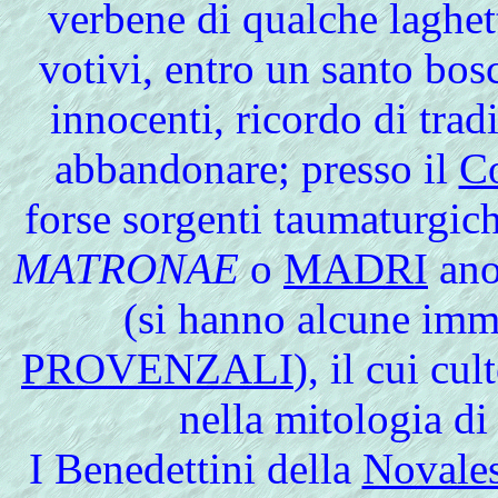
verbene di qualche laghett
votivi, entro un santo bos
innocenti, ricordo di trad
abbandonare; presso il
Co
forse
sorgenti taumaturgic
MATRONAE
o
MADRI
ano
(si hanno alcune imm
PROVENZALI
), il cui cu
nella mitologia di 
I Benedettini della
Novale