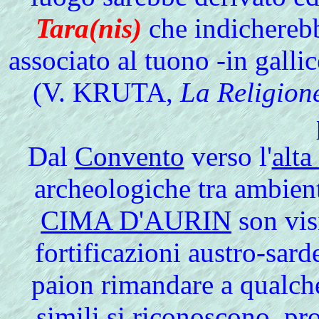
Tara(nis)
che indicherebb
associato al tuono -in galli
(V. KRUTA,
La Religion
Dal
Convento
verso l'
alta
archeologiche tra ambie
CIMA D'AURIN
son visi
fortificazioni austro-sard
paion rimandare a qualche 
simili si riconoscono, pr