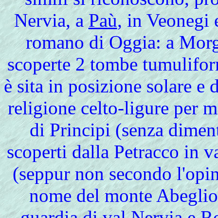
Nervia, a
Paù
, in Veonegi 
romano di Oggia: a Mor
scoperte 2 tombe tumuliform
è sita in posizione solare e
religione celto-ligure per m
di Principi (senza dimentic
scoperti dalla Petracco in 
(seppur non secondo l'opin
nome del monte Abeglio -
guardia di
val Nervia
e
R