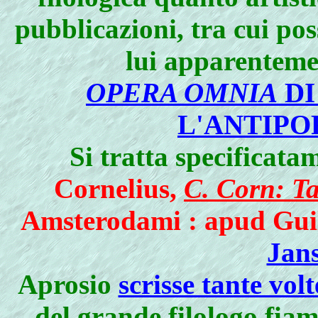
pubblicazioni, tra cui po
lui apparentemen
OPERA OMNIA
DI
L'ANTIPOR
Si tratta specificata
Cornelius,
C. Corn: Tac
Amsterodami : apud Guil
Jan
Aprosio
scrisse tante volt
del grande filologo fi