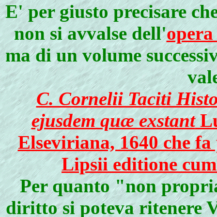
E' per giusto precisare ch
non si avvalse dell'
opera 
ma di un volume successivo
val
C. Cornelii Taciti Hist
ejusdem quæ exstant
Lu
Elseviriana, 1640 che fa 
Lipsii editione cum
Per quanto "non propri
diritto si poteva ritenere