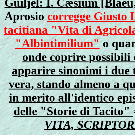
Guiljel: I. Cæsium [Blaeu
Aprosio
corregge Giusto L
tacitiana "Vita di Agric
"Albintimilium"
o qua
onde coprire possibili
apparire sinonimi i due
vera, stando almeno a qu
in merito all'identico epi
delle "Storie di Tacito"
VITA, SCRIPTO