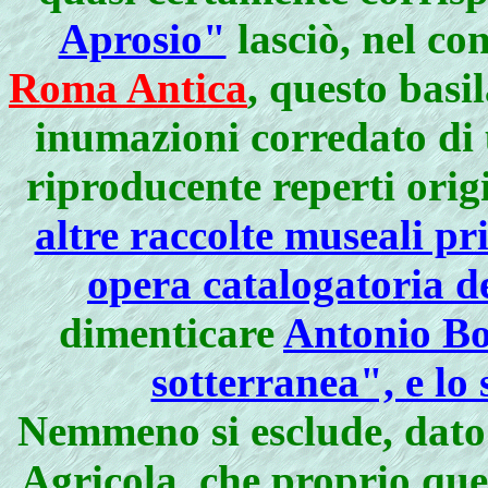
Aprosio"
lasciò, nel co
Roma Antica
, questo basi
inumazioni corredato di
riproducente reperti orig
altre raccolte museali p
opera catalogatoria d
dimenticare
Antonio Bo
sotterranea", e lo
Nemmeno si esclude, dato i
Agricola, che proprio ques