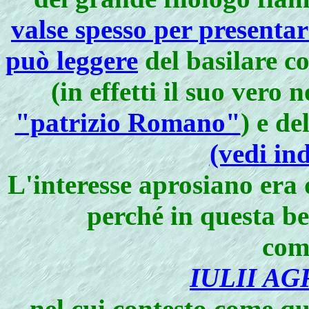
valse spesso per presentar
può leggere
del basilare c
(in effetti il suo vero
"patrizio Romano"
) e de
(vedi in
L'interesse aprosiano era
perché in questa b
com
IULII AG
nel cui contesto come qu