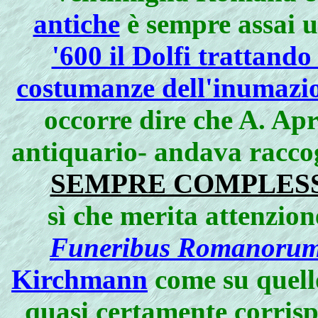
antiche
è sempre assai u
'600 il Dolfi trattando 
costumanze dell'inumazio
occorre dire che A. Apr
antiquario- andava raccog
SEMPRE COMPLESS
sì che merita attenzion
Funeribus Romanoru
Kirchmann
come su quello
quasi certamente corris