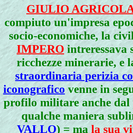
GIULIO AGRICOL
compiuto un'impresa epoca
socio-economiche, la civilt
IMPERO
intreressava s
ricchezze minerarie, e 
straordinaria perizia c
iconografico
venne in segui
profilo militare anche da
qualche maniera sublim
VALLO
) =
ma
la sua v