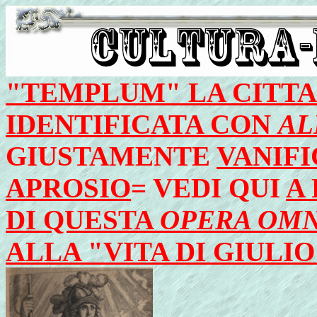
"TEMPLUM" LA CITTA
IDENTIFICATA CON
AL
GIUSTAMENTE
VANIFI
APROSIO
= VEDI QUI
A 
DI QUESTA
OPERA OM
ALLA "VITA DI GIULI