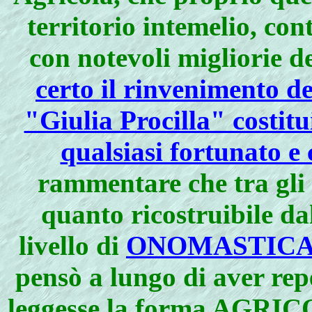
territorio intemelio, con
con notevoli migliorie d
certo il rinvenimento d
"Giulia Procilla" costit
qualsiasi fortunato e
rammentare che tra gli 
quanto ricostruibile da
livello di
ONOMASTIC
pensò a lungo di aver repe
leggesse la forma
AGRIC