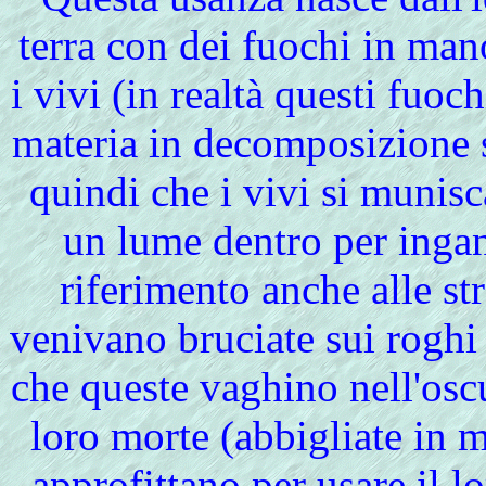
terra con dei fuochi in man
i vivi (in realtà questi fuoch
materia in decomposizione s
quindi che i vivi si munisc
un lume dentro per ingan
riferimento anche alle st
venivano bruciate sui roghi 
che queste vaghino nell'oscu
loro morte (abbigliate in 
approfittano per usare il 