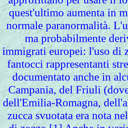
quest'ultimo aumenta in mi
normale paranormalità. L'u
ma probabilmente deriv
immigrati europei: l'uso di 
fantocci rappresentanti str
documentato anche in alcu
Campania, del Friuli (dov
dell'Emilia-Romagna, dell'a
zucca svuotata era nota ne