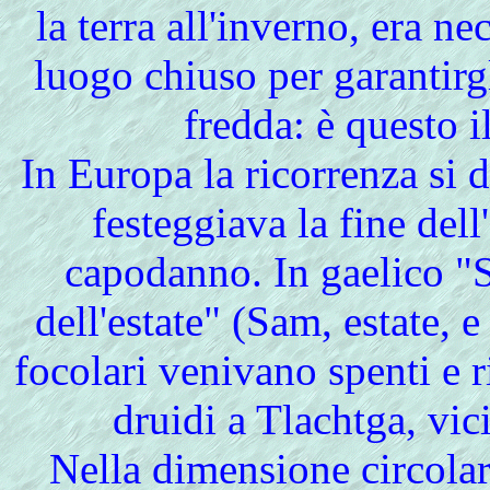
la terra all'inverno, era ne
luogo chiuso per garantirg
fredda: è questo 
In Europa la ricorrenza si 
festeggiava la fine dell
capodanno. In gaelico "S
dell'estate" (Sam, estate, e
focolari venivano spenti e r
druidi a Tlachtga, vici
Nella dimensione circolare