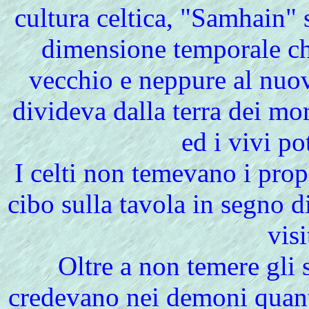
cultura celtica, "Samhain" 
dimensione temporale ch
vecchio e neppure al nuo
divideva dalla terra dei mor
ed i vivi p
I celti non temevano i prop
cibo sulla tavola in segno d
visi
Oltre a non temere gli s
credevano nei demoni quanto 