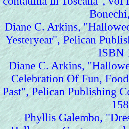
contadina in Toscana", vol I
Bonechi,
Diane C. Arkins, "Hallowe
Yesteryear", Pelican Publ
ISBN 
Diane C. Arkins, "Hallow
Celebration Of Fun, Food
Past", Pelican Publishing 
15
Phyllis Galembo, "Dres