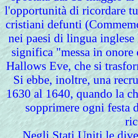
l'opportunità di ricordare tut
cristiani defunti (Commemo
nei paesi di lingua ingles
significa "messa in onore d
Hallows Eve, che si trasfo
Si ebbe, inoltre, una rec
1630 al 1640, quando la chi
sopprimere ogni festa d
ri
Negli Stati Uniti le dive