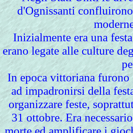
d'Ognissanti confluirono,
moderne
Inizialmente era una festa 
erano legate alle culture deg
pe
In epoca vittoriana furono g
ad impadronirsi della festa
organizzare feste, soprattu
31 ottobre. Era necessario
morte ed amplificare i gioch