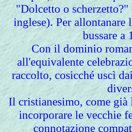
"Dolcetto o scherzetto?" 
inglese). Per allontanare l
bussare a 
Con il dominio roman
all'equivalente celebraz
raccolto, cosicché uscì da
diver
Il cristianesimo, come già
incorporare le vecchie f
connotazione compati