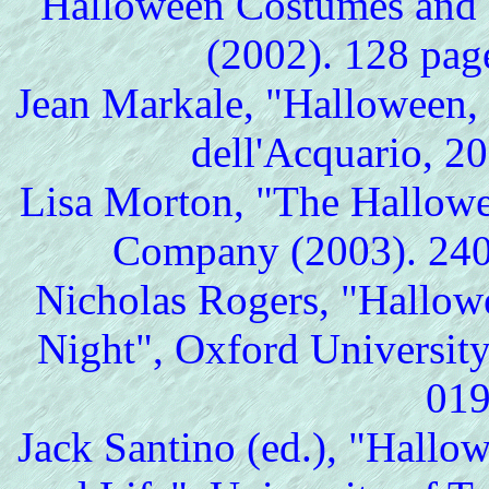
Halloween Costumes and 
(2002). 128 pa
Jean Markale, "Halloween, s
dell'Acquario, 
Lisa Morton, "The Hallow
Company (2003). 24
Nicholas Rogers, "Hallow
Night", Oxford Universit
01
Jack Santino (ed.), "Hallo