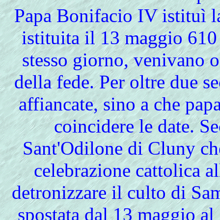
Papa Bonifacio IV istituì la 
istituita il 13 maggio 610
stesso giorno, venivano on
della fede. Per oltre due se
affiancate, sino a che pap
coincidere le date. Se
Sant'Odilone di Cluny che
celebrazione cattolica al
detronizzare il culto di Sa
spostata dal 13 maggio al 