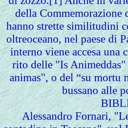
di zozzo.[1] Anche in varie
della Commemorazione de
hanno strette similitudini c
oltreoceano, nel paese di Pa
interno viene accesa una ca
rito delle "Is Animeddas" 
animas", o del “su mortu m
bussano alle p
BIBL
Alessandro Fornari, "Le