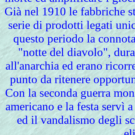
Già nel 1910 le fabbriche s
serie di prodotti legati un
questo periodo la connota
"notte del diavolo", dur
all'anarchia ed erano ricorre
punto da ritenere opportun
Con la seconda guerra mondi
americano e la festa servì a
ed il vandalismo degli s
el