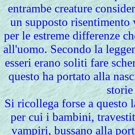
entrambe creature consider
un supposto risentimento v
per le estreme differenze c
all'uomo. Secondo la leggen
esseri erano soliti fare sch
questo ha portato alla nasci
storie
Si ricollega forse a questo 
per cui i bambini, travesti
vampiri, bussano alla por