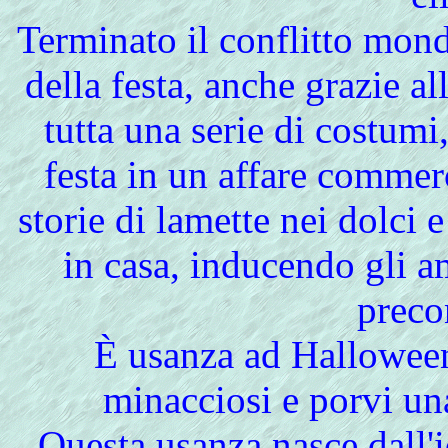
Terminato il conflitto mon
della festa, anche grazie a
tutta una serie di costumi
festa in un affare commer
storie di lamette nei dolci 
in casa, inducendo gli a
preco
È usanza ad Halloween
minacciosi e porvi una
Questa usanza nasce dall'i