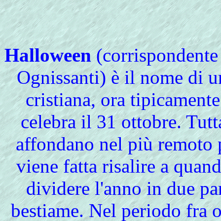
Halloween
(corrispondente a
Ognissanti) è il nome di u
cristiana, ora tipicamente
celebra il 31 ottobre. Tutt
affondano nel più remoto p
viene fatta risalire a quan
dividere l'anno in due pa
bestiame. Nel periodo fra 