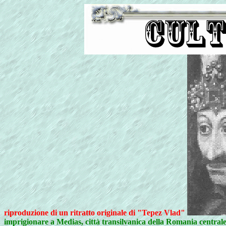
riproduzione di un ritratto originale di "Tepez Vlad"
imprigionare a Medias, città transilvanica della Romania centrale,