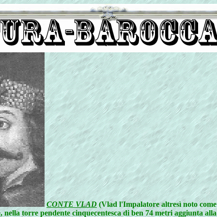
CONTE VLAD
(Vlad l'Impalatore altresì noto come
 nella torre pendente cinquecentesca di ben 74 metri aggiunta alla c