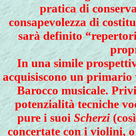
pratica di conserv
consapevolezza di costit
sarà definito “repertor
propr
In una simile prospetti
acquisiscono un primario v
Barocco musicale. Privi
potenzialità tecniche voc
pure i suoi
Scherzi
(così
concertate con i violini, o