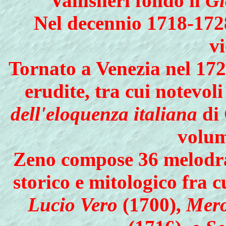
Vallisneri fondò il
Gi
Nel decennio 1718-1728 
v
Tornato a Venezia nel 172
erudite, tra cui notevoli
dell'eloquenza italiana
di 
volum
Zeno compose 36 melodra
storico e mitologico fra 
Lucio Vero
(1700),
Mer