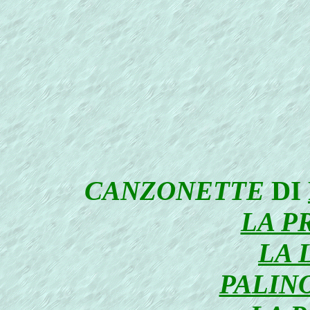
CANZONETTE
DI
LA P
LA 
PALINO