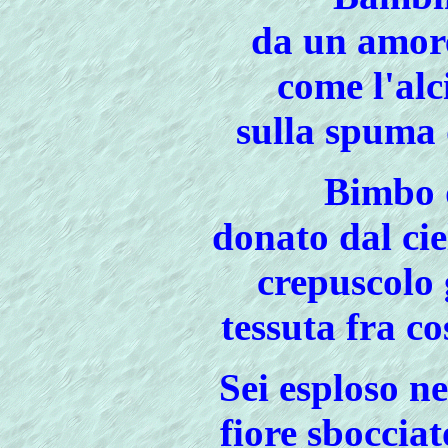
da un amore
come l'alc
sulla spuma 
Bimbo d
donato dal cie
crepuscolo 
tessuta fra co
Sei esploso ne
fiore sbocciat