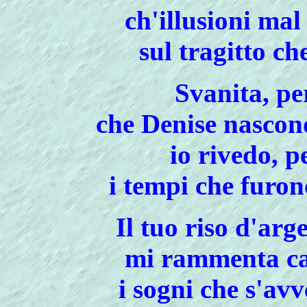
ch'illusioni ma
sul tragitto ch
Svanita, pe
che Denise nascond
io rivedo, p
i tempi che furon
Il tuo riso d'arg
mi rammenta car
i sogni che s'av