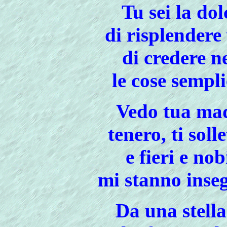
Tu sei la do
di risplendere
di credere n
le cose sempl
Vedo tua mad
tenero, ti soll
e fieri e nob
mi stanno inseg
Da una stell