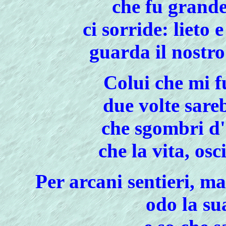
che fu grande
ci sorride: lieto
guarda il nostro
Colui che mi f
due volte sare
che sgombri d'
che la vita, osc
Per arcani sentieri, m
odo la su