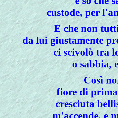
e so che s
custode, per l'a
E che non tutt
da lui giustamente pr
ci scivolò tra 
o sabbia, 
Così no
fiore di prima
cresciuta belli
m'accende, e m