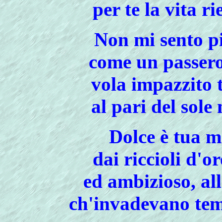
per te la vita r
Non mi sento pi
come un passero 
vola impazzito 
al pari del sole
Dolce è tua 
dai riccioli d'
ed ambizioso, al
ch'invadevano temp