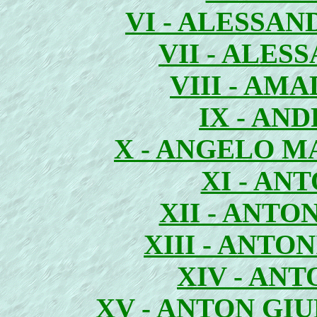
VI - ALESSA
VII - ALES
VIII - AM
IX - AN
X - ANGELO 
XI - AN
XII - ANT
XIII - ANT
XIV - AN
XV - ANTON GI