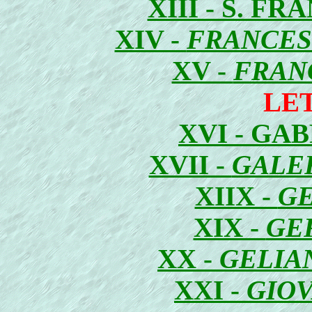
XIII - S. F
XIV -
FRANCES
XV -
FRAN
LE
XVI - GA
XVII -
GALE
XIIX -
GE
XIX -
GE
XX -
GELIA
XXI -
GIOV