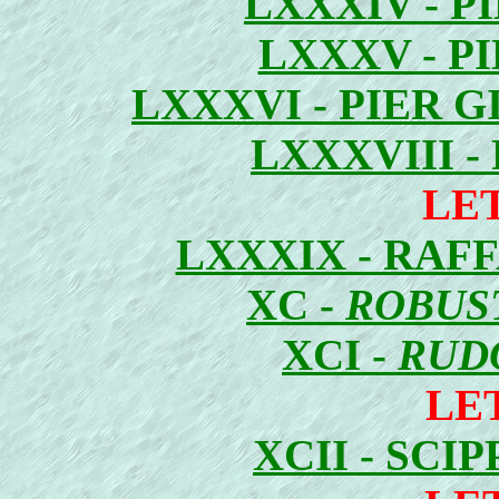
LXXXIV - 
LXXXV - P
LXXXVI - PIER G
LXXXVIII -
LE
LXXXIX - RAF
XC -
ROBUS
XCI -
RUD
LE
XCII - SCI