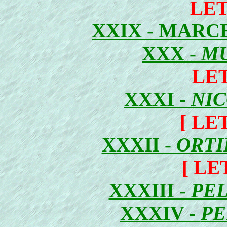
LE
XXIX - MARC
XXX -
MU
LE
XXXI -
NIC
[ LE
XXXII -
ORTI
[ LE
XXXIII -
PE
XXXIV -
PE