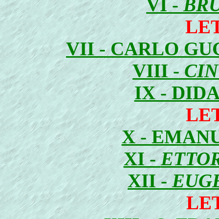
VI -
BRU
LE
VII - CARLO G
VIII -
CIN
IX - DI
LE
X - EMAN
XI -
ETTO
XII -
EUG
LE