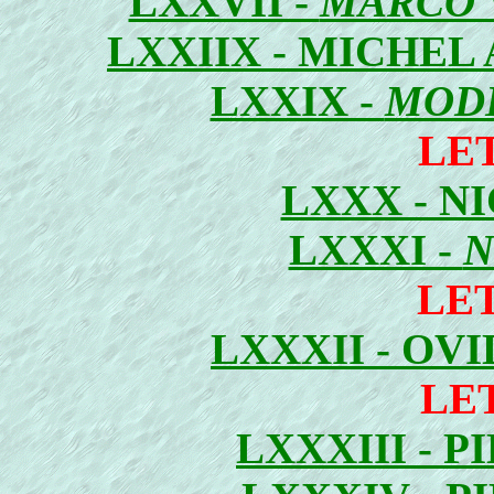
LXXVII -
MARCO 
LXXIIX - MICHEL
LXXIX -
MODE
LE
LXXX - N
LXXXI -
N
LE
LXXXII - OV
LE
LXXXIII - 