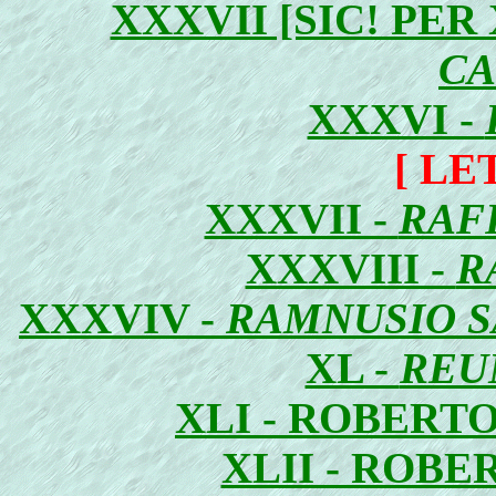
XXXVII [SIC! PER
C
XXXVI -
[ LE
XXXVII -
RAF
XXXVIII -
R
XXXVIV -
RAMNUSIO S
XL -
REU
XLI - ROBERT
XLII - ROB