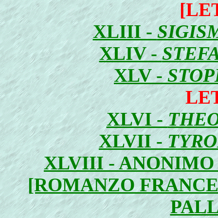
[LE
XLIII -
SIGIS
XLIV -
STEF
XLV -
STOP
LE
XLVI -
THEO
XLVII -
TYRO
XLVIII - ANONIM
[ROMANZO FRANCE
PALL