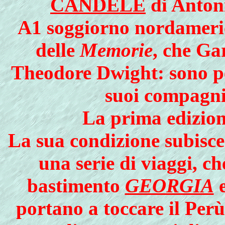
CANDELE
di Antoni
A1 soggiorno nordameric
delle
Memorie
, che Ga
Theodore Dwight: sono per
suoi compagni 
La prima edizion
La sua condizione subisc
una serie di viaggi, c
bastimento
GEORGIA
e
portano a toccare il Perù