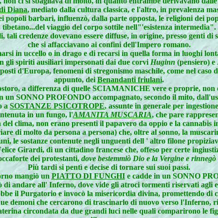
, non ci si sbagliava di molto, in quanto entrambe derivavano dalle u
di Diana
, mediato dalla cultura classica, e l'altro, in prevalenza masc
i popoli barbari, influenzò, dalla parte opposta, le religioni dei po
tibetano...del viaggio del corpo sottile nell"'esistenza intermedia".
li, tali credenze dovevano essere diffuse, in origine, presso genti d
che si affacciavano ai confini dell'Impero romano.
rsi in uccello o in drago e di recarsi in quella forma in luoghi lon
gli spiriti ausiliari impersonati dai due corvi
Huginn
(pensiero) e
 posti d'Europa, fenomeni di stregonismo maschile, come nel caso d
appunto, dei
Benandanti friulani
.
storo, a differenza di quelle SCIAMANICHE vere e proprie, non 
n un SONNO PROFONDO accompagnato, secondo il mito, dall'uscit
so a
SOSTANZE PSICOTROPE
, assunte in generale per ingestione
ontenuta in un fungo, l'
AMANITA MUSCARIA
, che pare rappresen
 del clima, non erano presenti il papavero da oppio e la cannabis i
iare di molto da persona a persona) che, oltre al sonno, la muscarina
ni, le sostanze contenute negli unguenti dell ' altro filone propiziava
lice Girardi, di un cittadino francese che, offeso per certe ingiustizi
occaforte dei protestanti,
dove bestemmiò Dio e la Vergine e rinnegò 
Più tardi si pentì e decise di tornare sui suoi passi.
itorno mangiò un
PIATTO DI FUNGHI
e cadde in un SONNO P
di andare all' Inferno, dove vide gli atroci tormenti riservati agli e
be il Purgatorio e invocò la misericordia divina, promettendo di 
e demoni che cercarono di trascinarlo di nuovo verso l'Inferno, ri
terina circondata da due grandi luci nelle quali comparirono le figu