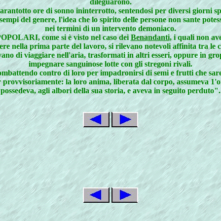
dileguarono.
rantotto ore di sonno ininterrotto, sentendosi per diversi giorni 
empi del genere, l'idea che lo spirito delle persone non sante potes
nei termini di un intervento demoniaco.
 POPOLARI, come si è visto nel caso dei
Benandanti
, i quali non av
 nella prima parte del lavoro, si rilevano notevoli affinita tra le 
 di viaggiare nell'aria, trasformati in altri esseri, oppure in gro
impegnare sanguinose lotte con gli stregoni rivali.
ombattendo contro di loro per impadronirsi di semi e frutti che sareb
ur provvisoriamente: la loro anima, liberata dal corpo, assumeva 1'o
possedeva, agli albori della sua storia, e aveva in seguito perduto".