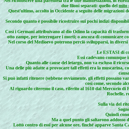
Nel riconoscere una parentela tra le due manifestazioni, in effetti
due filoni separati: quello del
mito 
Quest'ultimo, accolto in Occidente a seguito delle migrazioni de
Secondo quanto è possibile ricostruire sui pochi indizi disponibi
Così i Germani attribuivano al dio Odino la capacità di trasforma
otto zampe, per interrogare i morti; o ancora di comunicare con 
Nel corso del Medioevo poterono perciò svilupparsi, in diversi
Le ESTASI di co
Essi cadevano comunque i
Quanto alle cause del letargo, non va escluso il ricor
Una delle più adatte a provocare tall effetti era la muscarina, c
causa
Si può infatti ritenere (sebbene ovviamente, gli effetti possano var
così come, secondo alcu
Al riguardo citeremo il caso, riferito al 1610 dal Mercurio di Fe
Rochelle, r
Sulla via del r
Sognò 
Quindi conob
Ma a quel punto gli saltarono addosso du
Lottò contro di essi per alcune ore, finché apparve Santa Ca