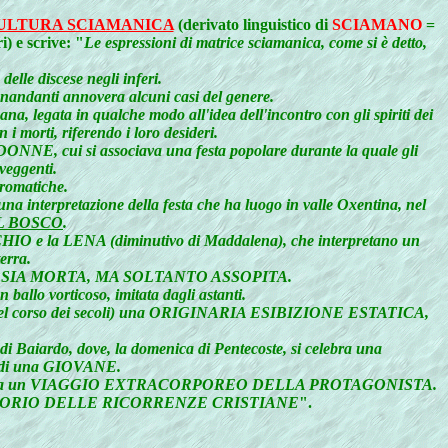
ULTURA SCIAMANICA
(derivato linguistico di
SCIAMANO
=
i) e scrive: "
Le espressioni di matrice sciamanica, come si è detto,
 delle discese negli inferi.
andanti annovera alcuni casi del genere.
egata in qualche modo all'idea dell'incontro con gli spiriti dei
 i morti, riferendo i loro desideri.
ONNE, cui si associava una festa popolare durante la quale gli
veggenti.
aromatiche.
 interpretazione della festa che ha luogo in valle Oxentina, nel
L BOSCO
.
SCHIO e la LENA (diminutivo di Maddalena), che interpretano un
erra.
ZA NON SIA MORTA, MA SOLTANTO ASSOPITA.
un ballo vorticoso, imitata dagli astanti.
amenti nel corso dei secoli) una ORIGINARIA ESIBIZIONE ESTATICA,
 di Baiardo, dove, la domenica di Pentecoste, si celebra una
e di una GIOVANE.
 che alludano a un VIAGGIO EXTRACORPOREO DELLA PROTAGONISTA.
nel REPERTORIO DELLE RICORRENZE CRISTIANE
".