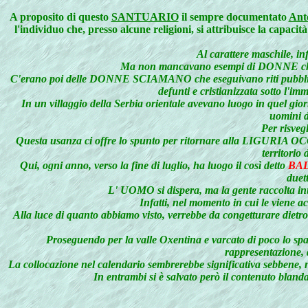
A
proposito di questo
SANTUARIO
il sempre documentato
Ant
l'individuo che, presso alcune religioni, si attribuisce la capacit
Al carattere maschile, infa
Ma non mancavano esempi di DONNE che pr
C'erano poi delle DONNE SCIAMANO che eseguivano riti pubblici i
defunti e cristianizzata sotto l'im
In un villaggio della Serbia orientale avevano luogo in quel 
uomini d
Per risveg
Questa usanza ci offre lo spunto per ritornare alla LIGURIA OCC
territorio 
Qui, ogni anno, verso la fine di luglio, ha luogo il così detto
BA
duet
L' UOMO si dispera, ma la gente raccol
Infatti, nel momento in cui le viene a
Alla luce di quanto abbiamo visto, verrebbe da congetturare die
Proseguendo per la valle Oxentina e varcato di poco lo spar
rappresentazione
La collocazione nel calendario sembrerebbe significativa se
In entrambi si è salvato però il contenuto