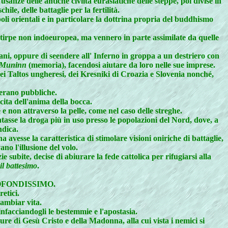
sanze delle antiche civilta eurasiatiche delle steppe, poi divise in
hile, delle battaglie per la fertilità.
poli orientali e in particolare la dottrina propria del buddhismo
i stirpe non indoeuropea, ma vennero in parte assimilate da quelle
tani, oppure di seendere all' Inferno in groppa a un destriero con
Muninn
(memoria), facendosi aiutare da loro nelle sue imprese.
ei Taltos ungheresi, dei Kresniki di Croazia e Slovenia nonché,
erano pubbliche.
a dell'anima della bocca.
 e non attraverso la pelle, come nel caso delle streghe.
tasse la droga più in uso presso le popolazioni del Nord, dove, a
ndica.
 avesse la caratteristica di stimolare visioni oniriche di battaglie,
no l'illusione del volo.
e subite, decise di abiurare la fede cattolica per rifugiarsi alla
il battesimo
.
ROFONDISSIMO.
retici.
cambiar vita.
nfacciandogli le bestemmie e l'apostasia.
re di Gesù Cristo e della Madonna, alla cui vista i nemici si