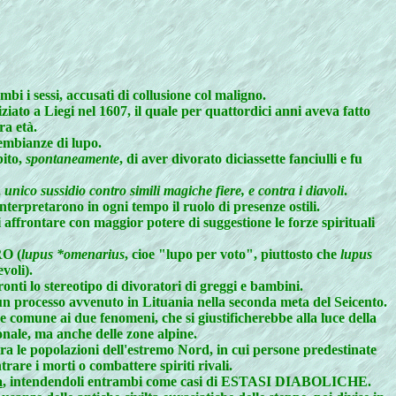
bi i sessi, accusati di collusione col maligno.
ato a Liegi nel 1607, il quale per quattordici anni aveva fatto
ra età.
sembianze di lupo.
bito,
spontaneamente
, di aver divorato diciassette fanciulli e fu
,
unico sussidio contro simili magiche fiere, e contra i diavoli
.
nterpretarono in ogni tempo il ruolo di presenze ostili.
 affrontare con maggior potere di suggestione le forze spirituali
RO (
lupus *omenarius
, cioe "lupo per voto", piuttosto che
lupus
voli).
onti lo stereotipo di divoratori di greggi e bambini.
n processo avvenuto in Lituania nella seconda meta del Seicento.
e comune ai due fenomeni, che si giustificherebbe alla luce della
onale, ma anche delle zone alpine.
 tra le popolazioni dell'estremo Nord, in cui persone predestinate
are i morti o combattere spiriti rivali.
a
, intendendoli entrambi come casi di ESTASI DIABOLICHE.