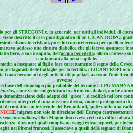
io per gli STREGONI e, in generale, per tutti gli individui, di entram
i viene descritto il caso paradigmatico di un LICANTROPO, giustizi
esimi e divorato cristiani, pure lui con preferenza per quelli in tene
 metteva addosso una cintura diabolica che gli faceva assumere le 
 fatta bere, a sua insaputa, dell'
acqua benedetta
: allora confessò su
condannato alla pena capitale.
 madri a insegnare ai figli a fare correttamente il segno della Croce
ni protagonisti delle battaglie per la fertilità, i LICANTROPI non i
 i mascheramenti degli antichi riti popolari, avevano l'obiettivo di
avverse".
o alla base dell'etimologia più probabile del termine LUPO MANNA
inarius
, come viene congetturato in alcuni vocabolari, anche autore
 demonizzazione delle adepte del "gioco", si codificò nei loro confr
rsi interpreti di una missione divina, come il protagonista di u
i di contatto con le vicende dei
Benandanti
, ipotizzando una radic
ANICHE
migrate non solo in direzione dell' Europa centrosettentri
s septentrionalibus
, Olao Magno descriveva certi riti, diffusi allora
scienza, durante i quali compivano viaggi extracorporei, per incontr
ghe nei Pirenei francesi, li associava a quelli delle
seguaci di Dian