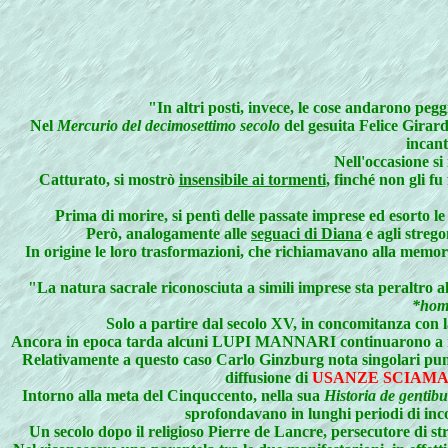
"In
altri posti, invece, le cose andarono pegg
Nel
Mercurio del decimosettimo secolo
del gesuita Felice Girard
incant
Nell'occasione si
Catturato, si mostrò
insensibile ai tormenti
, finché non gli fu
Prima di morire, si pentì delle passate imprese ed esorto le
Però, analogamente alle
seguaci di Diana
e agli strego
In origine le loro trasformazioni, che richiamavano alla memoria
"La
natura sacrale riconosciuta a simili imprese sta peraltr
*hom
Solo a partire dal secolo XV, in concomitanza con la
Ancora in epoca tarda alcuni LUPI MANNARI continuarono a ritene
Relativamente a questo caso Carlo Ginzburg nota singolari punt
diffusione di
USANZE SCIAM
Intorno alla meta del Cinquccento, nella sua
Historia de gentibu
sprofondavano in lunghi periodi di inco
Un secolo dopo il religioso Pierre de Lancre, persecutore di stre