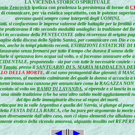
LA VICENDA STORICO SPIRITUALE
onio Zencovich
ipotizza con prudenza la persistenza di forme di
C
à di comunicare, per via estatica soprattutto, con le potenze superior
avevano quasi sempre come interpreti degli UOMINI.
tti, si confacevano le imprese valorose delle battaglie per la fertilità e
aticavano il rito secondo modalità analoghe: la tradizione dei Ben
n occasione della PENTECOSTE (altra ricorrenza di origine pagana, l
magine della discesa dello Spirito Santo), per comunicare con Dio e con
giorno, anche in tempi piuttosto recenti, ESIBIZIONI ESTATICHE DI D
anzavano senza fermarsi per tutto il tempo che durava il sonno delle 
liarle si spruzzava loro acqua sul volto, o si facevano annusare erbe 
IDENTALE, proponendo - sia pur con tutte le necessarie cautele - una
di
Taggia
, presso il
SANTUARIO DI S. MARIA MADDALENA DE
LLO DELLA MORTE
, di cui sono protagonisti due giovani: il MA
to amoroso, al momento culminante del quale la donna si accascia a t
ta intorno intona una canzone per annunciare come la RAGAZ
ccostato al volto un
RAMO DI LAVANDA
, si riprende e si lancia in 
tro una simile tradizione (che ha senz'altro subito molti aggiust
del tipo delle immaginarie discese al regno dei morti.
tiacque tra la valle Argentina e quella del Nervia, si giunge al paese
, detta FESTA DELLA BARCA, che ha pure per argomento la mort
bbene, non diversamente dall'altro caso, non ci siano elementi
 blandamente erotico della vicenda amorosa, alquanto insolito 